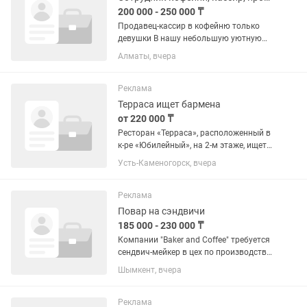
200 000 - 250 000 ₸
Продавец-кассир в кофейню только
девушки В нашу небольшую уютную
кофейню требуется продавец-кассир.
Алматы, вчера
Обязанности: Приготовление горячих
напитков (кофе, чай и др.).
Обслуживание гостей. Работа с...
Реклама
Терраса ищет бармена
от 220 000 ₸
Ресторан «Терраса», расположенный в
к-ре «Юбилейный», на 2-м этаже, ищет
бармена. Не просто того, кто умеет
Усть-Каменогорск, вчера
готовить коктейли. А человека,
который любит людей, хороший кофе,
красивую подачу и...
Реклама
Повар на сэндвичи
185 000 - 230 000 ₸
Компании "Baker and Coffee" требуется
сендвич-мейкер в цех по производству
хлебобулочных и кондитерских
Шымкент, вчера
изделий. Обязанности: - Соблюдение
санитарных норм и стандартов; -
Соблюдение товарного...
Реклама