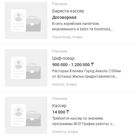
горячих блюд и салатов — Чистка и
Реклама
нарезка...
Бариста-кассир
Договорная
В сеть корейских напитков,
мороженного и бабл ти foxidrinks,
требуются работники, в обязанности
Караганда, вчера
входит готовка напитков,
мороженного, приготовление
заготовок, собираем новую команду к
Реклама
открытию....
Шеф-повар
900 000 - 1 200 000 ₸
Ресторан Клюква Город Акколь (100км
от Астаны) Жилье предоставляется,
одноместный номер в гостинице.
Акколь, вчера
Зарплата раз в неделю Оплата за
смену 25-30 График 5/2 либо 6/1 с
11:00 до 23:30 Кухня...
Реклама
Кассир
14 000 ₸
Требуется кассир со знанием
программы IIKO! График работы: с
09:30 до 00:00 Зарплата: • 14 000 тг за
Алматы, вчера
смену • Выплата зарплаты — каждые