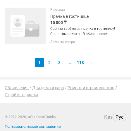
10 дней Требования: • обязательное
знание программы IIKO •...
Реклама
Прачка в гостинице
15 000 ₸
Срочно требуется прачка в гостиницу!
С опытом работы . В обязанности
входит стирка и глажка постельного
Алматы, вчера
белья . График работы 1 сутки через 2,
или 2 суток через 2. Оплата на руки
после смены 15000...
1
2
3
...
118
Объявления
Для дома и сада
Ремонт и строительство
Стройматериалы
Қаз
Рус
© 2012-2026, АО «Kaspi Bank»
Пользовательское соглашение