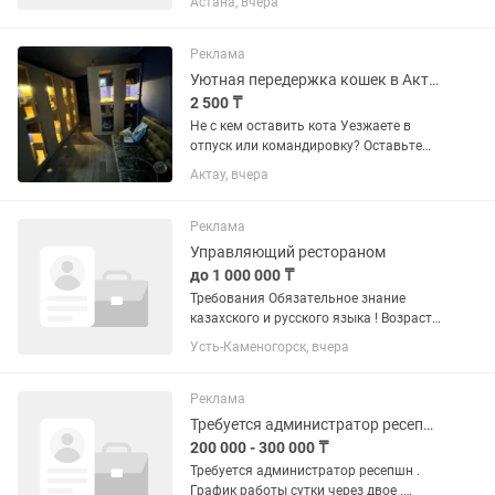
Астана, вчера
магазинах. Основные клиенты:
Продуктовые магазины Магазины у
дома Магазины возле университетов
Реклама
Магазины...
Уютная передержка кошек в Актау JnV Cat Hotel
2 500 ₸
Не с кем оставить кота Уезжаете в
отпуск или командировку? Оставьте
любимца в заботливых руках
Актау, вчера
профессионалов! JnV Cat Hotel — это
уютная гостиница для кошек:
Индивидуальные номера. 3 класса...
Реклама
Управляющий рестораном
до 1 000 000 ₸
Требования Обязательное знание
казахского и русского языка ! Возраст
30+ Образование и опыт Высшее или
Усть-Каменогорск, вчера
среднее специальное образование.
Опыт работы управляющим ресторана
от 3 лет. Опыт...
Реклама
Требуется администратор ресепшн в хостел
200 000 - 300 000 ₸
Требуется администратор ресепшн .
График работы сутки через двое .