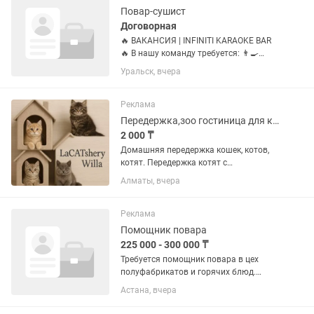
Повар-сушист
Договорная
🔥 ВАКАНСИЯ | INFINITI KARAOKE BAR
🔥 В нашу команду требуется: 👨🍳
СУШИСТ • ПИЦЦЕРИСТ • ПОВАР
Уральск, вчера
ФАСТФУДА Если ты любишь свою
работу, умеешь готовить вкусно,
быстро и аккуратно — мы ждем
Реклама
именно...
Передержка,зоо гостиница для кошек
2 000 ₸
Домашняя передержка кошек, котов,
котят. Передержка котят с
пристройством. Приглашаем
Алматы, вчера
погостить ваших питомцев в нашем
большом, уютном доме. Свободное
перемещение, общение с людьми.
Реклама
Качественные...
Помощник повара
225 000 - 300 000 ₸
Требуется помощник повара в цех
полуфабрикатов и горячих блюд.
(манты, пельмени, вареники и др.) 🔹
Астана, вчера
Обязанности: —помощь в
приготовлении полуфабрикатов и