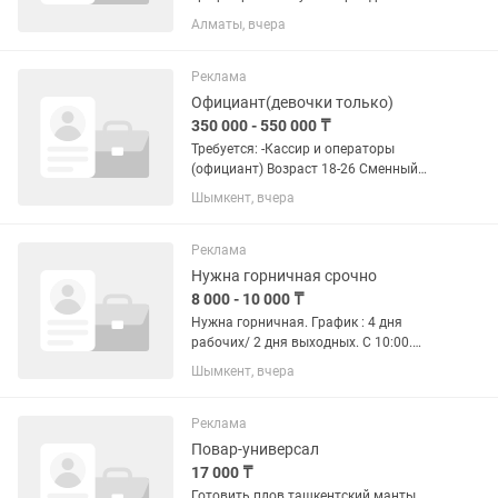
Знание языков будет преимущественно
Алматы, вчера
,умение работать в коллективе,
честность.С нас : Оклад за 10 смен
200000 тенге .Одна смена стоит...
Реклама
Официант(девочки только)
350 000 - 550 000 ₸
Требуется: -Кассир и операторы
(официант) Возраст 18-26 Сменный
график 4/2 3п 2 раза в месяц за
Шымкент, вчера
смену:7.500 + бонусы + чаевые+премии
за выполнение плана. В месяц 400.000
и больше Прошу сразу...
Реклама
Нужна горничная срочно
8 000 - 10 000 ₸
Нужна горничная. График : 4 дня
рабочих/ 2 дня выходных. С 10:00.
Оплата ежедневно от 7000 до 11000 в
Шымкент, вчера
день Возраст от 27 до 40 лет.
Реклама
Повар-универсал
17 000 ₸
Готовить плов ташкентский манты