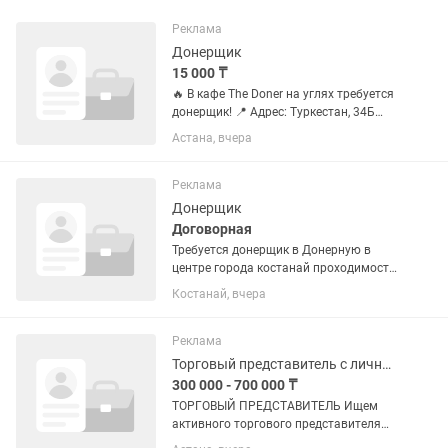
Реклама
Донерщик
15 000 ₸
🔥 В кафе The Doner на углях требуется
донерщик! 📍 Адрес: Туркестан, 34Б
Требования: • Студентов не
Астана, вчера
рассматриваем. • Обязателен опыт
работы. • Ответственность и
чистоплотность. • Скорость и...
Реклама
Донерщик
Договорная
Требуется донерщик в Донерную в
центре города костанай проходимость
хорошая, график 5/2 с 10.30 до 23.00
Костанай, вчера
зп сдельная еженедельно без
задержек. Можно без опыта всему
обучим.
Реклама
Торговый представитель с личным автомобилем
300 000 - 700 000 ₸
ТОРГОВЫЙ ПРЕДСТАВИТЕЛЬ Ищем
активного торгового представителя
для реализации продукции в