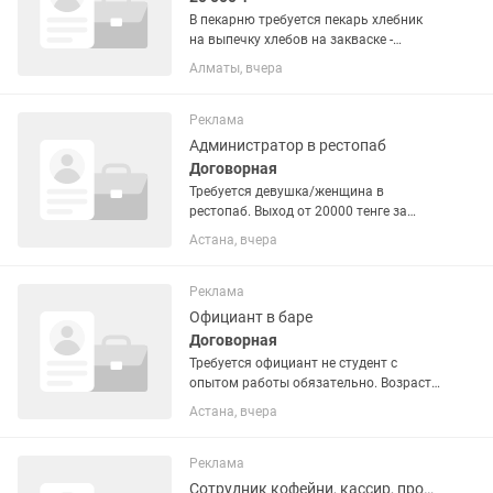
В пекарню требуется пекарь хлебник
на выпечку хлебов на закваске -
картины, багеты, тестовые бриоши,
Алматы, вчера
безглютеновый и тд.
Реклама
Администратор в рестопаб
Договорная
Требуется девушка/женщина в
рестопаб. Выход от 20000 тенге за
смену.
Астана, вчера
Реклама
Официант в баре
Договорная
Требуется официант не студент с
опытом работы обязательно. Возраст
21+ лет. Ставка от 5 до 7 % от личных
Астана, вчера
продаж.
Реклама
Сотрудник кофейни, кассир, продавец