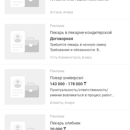
Астана, вчера
Реклама
Пекарь в пекарне-кондитерской
Договорная
Требуется пекарь в ночную смену.
Требования и обязанности: В
кондитерскую-кофейню Tortishnaya
Усть-Каменогорск, вчера
требуется пекарь. Умение работать с
тестом,базовые навыки,обучение
проведем. Ищем ответственных...
Реклама
Повар-универсал
143 000 - 178 000 ₸
Пунктуальность/ответственность/
умение вовлекаться в процесс работы/
приготовление блюд -сэндвичей/
Алматы, вчера
курицы, /прием заказов на кассе/
обслуживание гостей/ уборка рабочего
места
Реклама
Пекарь хлебник
20 000 ₸