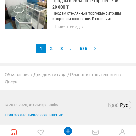
Продам стеклянные торговые витрины в хорошем состоянии.
20 000 ₸
Продам стеклянные торговые витрины
в хорошем состоянии. В наличии:
большие прямые витрины; средние
Шымкент, сегодня
прямые витрины; шестигранные
стеклянные витрины. Подойдут для
магазина, бутика, аптеки, салона,...
1
2
3
...
636
Объявления
Для дома и сада
Ремонт и строительство
Двери
Қаз
Рус
© 2012-2026, АО «Kaspi Bank»
Пользовательское соглашение