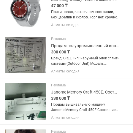
47 000 ₸
Почти новая, в отличном состоянии,
без царапин и сколов. Торг нет, срочно.
Алматы, сегодня
Реклама
Продам полупромышленный кондиционер Gree
300 000 ₸
Бренд: GREE Тип: наружный блок сплит-
системы (Outdoor Unit) Модель:
GU100W/A1-M. Демонтаж с вас. Торг
Алматы, сегодня
есть. Фильтр новый. Фреон заправлен.
Радиатор очищен. Доп фото/видео на
отправлю,сюда не...
Реклама
Janome Memory Craft 450E. Состояние новой нитки и флешка в подарок
330 000 ₸
Продам вышивальную машину
Janome Memory Craft 450E Состояние
практически новой. Покупалась для
Алматы, сегодня
себя, но так и не была использована.
Не работала в коммерции, бережно
хранилась дома. В комплекте: ✅...
Реклама