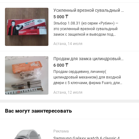
Усиленный врезной сувальдный замок Эльбор. Класс безопасности 4
5 000 ₸
Эльбор 1.08.31 (из серии «Рубин») —
это усиленный врезной сувальдный
замок с защелкой и выводом под
вертикальные тяги. Предназначен для
Астана, 14 июля
установки в массивные и
бронированные металлические
двери....
Продам для замка цилиндровый механизм
6 000 ₸
Продам сердцевину, личинку(
цилиндровый механизм) для входной
двери с 5 ключами, фирма Fuaro, длина
механизма 10см. Цена 6000тенге, торг.
Астана, 12 июля
.
Вас могут заинтересовать
Реклама
Samsung Galaxy watch 6 classic 43mm