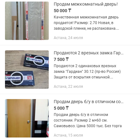
Продам межкомнатный дверь!
50 000 ₸
Качественная межкомнатная дверь
продается! Размер: 2.70 Новая, в
заводской пленке, не распакована.
Состояние отличное, прочная,
Астана, 24 июля
красивый дизайн. Подходит для
квартиры или дома. Цена: 50 000...
Продаются 2 врезных замка Гардиан 30.12 (пр-во Россия)
7 500 ₸
Продаются 2 одинаковых врезных
замка "Гардиан" 30.12 (пр-во Россия)
Защита от вскрытия отмычкой.
Защита от «свертыша». Защита от
Астана, 22 июля
взлома. Защита от высверливания.
Удаление от планки (Бэксет) - 65...
Продам дверь б/у в отличном состоянии
5 000 ₸
Продам дверь б/у в отличном
состоянии. Размер 2 м×60 см.
Самовывоз. Цена 5000 тыс. Без торга
Астана, 15 июля