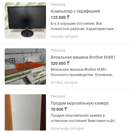
Реклама
Компьютер с периферией
125 000 ₸
Б/у, в хорошем состоянии. Всё
полностью рабочее. Характеристики
системного блока: 🔹 Процессор Intel
Конаев, сегодня
Core i5-6500 🔹 ОЗУ 16 ГБ DDR4 — 2×8
ГБ 🔹 Видеокарта GTX 1050 Ti 🔹 SSD
120 ГБ 🔹 HDD 1 ТБ 🔹...
Реклама
Вязальная машина Brother kh881
320 000 ₸
Вязальная машина Brother kh881.
Японского производства. Основные
характеристики и возможности: Класс:
Астана, сегодня
5-й. Тип: Однофонтурная
перфокарточная. Пряжа: Подходит для
тонкой и средней пряжи, включая...
Реклама
Продам морозильную камеру
70 000 ₸
Продаю морозильную камеру в
отличном состоянии! Вместимость👍!
130 000т.т.! Пользовались пол - года!
Караганда, сегодня
Габариты: ширина - 55см; глубина -