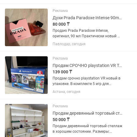
57см; высота - 143см!
Пришахтинск.Торг. Самовывоз! . 8 .
Реклама
Духи Prada Paradoxe Intense 90ml Оригинал
80 000 ₸
Продаю Prada Paradoxe Intense,
оригинал, 90 мл Практически новый —
1 пшик Подарили, но аромат мне не
Павлодар, сегодня
подошел Очень стойкий и шлейфовый
Цена: 80 000 тг (есть торг) В магазинах
он стоит 120.000 тенге
Реклама
Продам СРОЧНО playstation VR Торг
139 000 ₸
Продам срочно playstation VR новый в
упаковке. В комплекте 5 игр для
загрузки из playstation store. Торг.
Астана, сегодня
Реклама
Продам деревянный торговый стеллаж в хорошем состоянии.
50 000 ₸
Продам деревянный торговый стеллаж
в хорошем состоянии. Размеры: