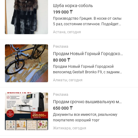
Шуба норка-соболь
199 000 ₸
Производство Греция. В носке от силы
5 раз, состояние отличное. Подойдет
на S-М размеры. Торг уместен
Астана, сегодня
Реклама
Продам Новый Горный Городской велосипед GESTALT BRONKO F9
80 000 ₸
Продам Новый Горный Городской
велосипед Gestalt Bronko F9, с задним
багажником,с Анти прокольными
Алматы, сегодня
покрышками Jiluer,алюминиевой
рамой,вес велосипеда 16 кг,колеса--
Двойные алюминиевые
Реклама
обода.Размер...
Продам срочно вышивальную машинку
650 000 ₸
Документы все имеются, реальному
покупателю хороший торг
Житикара, сегодня