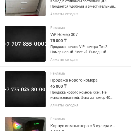
Комод в отличном состоянии 🪵✨
Продаётся удобный и вместительный
комод светлого оттенка. Идеально
Алматы, сегодня
подойдёт для спальни, детской или
прихожей. ✔️ 5 вместительных ящиков
— удобно хранить одежду, бельё...
Реклама
ViP Номер 007
75 000 ₸
Продажа нового VIP номера Tele2.
Номер новый. Чистый. Выгодный
тариф. Цена за 95 000 тыс. тенге Без
Алматы, сегодня
торга! Официальное переоформление в
любом городе РК.
Реклама
Продажа нового номера
45 000 ₸
Продажа нового номера Kcell. Не
использованный. Цена за номер 40
000 тыс. Без торга! Официальное
Алматы, сегодня
переоформление в любом городе РК.
Реклама
Корпус компьютера с 3 кулерами RGB