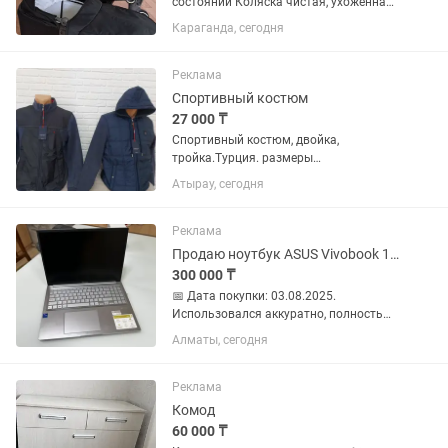
состоянии Коляска чистая, ухоженная,
полностью исправная. Подходит для
Караганда, сегодня
детей с рождения до 3 лет. В
комплекте: ✔️люлька; ✔️прогулочный
блок; ✔️сумка; ✔️накидка на...
Реклама
Спортивный костюм
27 000 ₸
Спортивный костюм, двойка,
тройка.Турция. размеры
ограничены,торг уместен.
Атырау, сегодня
Реклама
Продаю ноутбук ASUS Vivobook 16 X1605VA-MB1712I
300 000 ₸
📅 Дата покупки: 03.08.2025.
Использовался аккуратно, полностью
исправен, работает быстро и без
Алматы, сегодня
нареканий. Характеристики: ✅
Процессор: Intel Core i7 ✅ Оперативная
память: 16 ГБ ✅ SSD: 512 ГБ ✅...
Реклама
Комод
60 000 ₸