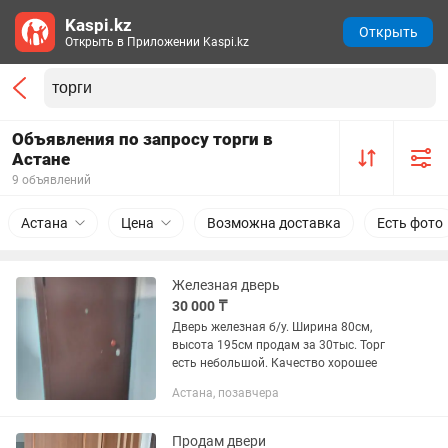
Kaspi.kz
Открыть
Открыть в Приложении Kaspi.kz
Объявления по запросу торги в
Астане
9 объявлений
Астана
Цена
Возможна доставка
Есть фото
Железная дверь
30 000 ₸
Дверь железная б/у. Ширина 80см,
высота 195см продам за 30тыс. Торг
есть небольшой. Качество хорошее
Астана, позавчера
Продам двери