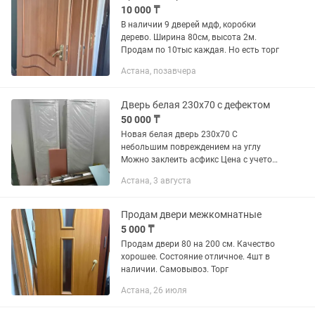
10 000 ₸
В наличии 9 дверей мдф, коробки
дерево. Ширина 80см, высота 2м.
Продам по 10тыс каждая. Но есть торг
Астана, позавчера
Дверь белая 230х70 с дефектом
50 000 ₸
Новая белая дверь 230х70 С
небольшим повреждением на углу
Можно заклеить асфикс Цена с учетом
скидки 50 000 Без торга, самовывоз
Астана, 3 августа
Район Алаш 12 месяцев
Продам двери межкомнатные
5 000 ₸
Продам двери 80 на 200 см. Качество
хорошее. Состояние отличное. 4шт в
наличии. Самовывоз. Торг
Астана, 26 июля