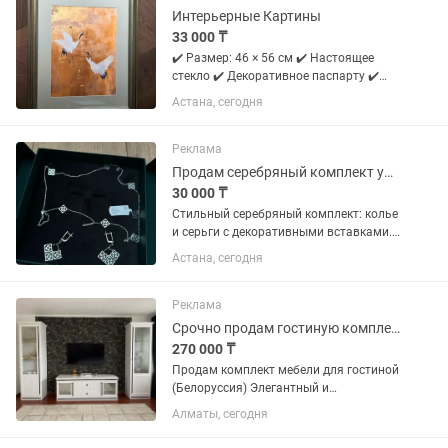
Интерьерные Картины
33 000 ₸
✔️ Размер: 46 × 56 см ✔️ Настоящее
стекло ✔️ Декоративное паспарту ✔️
Современный багет ✔️ Крепление для
Астана, сегодня
стены Подойдет для гостиной, спальни,
кабинета, прихожей или офиса. 🎁
Отличный подарок на...
Реклама
Продам серебряный комплект украшений в подарочной коробке от Казювелирторг
30 000 ₸
Стильный серебряный комплект: колье
и серьги с декоративными вставками.
925 пробы. Носился бережно,
Астана, сегодня
состояние отличное. - Серебро -
Полный комплект с фирменной
коробкой
Реклама
Срочно продам гостиную комплект
270 000 ₸
Продам комплект мебели для гостиной
(Белоруссия) Элегантный и
качественный комплект для гостиной
Алматы, сегодня
белорусского производства.
Классический современный дизайн в