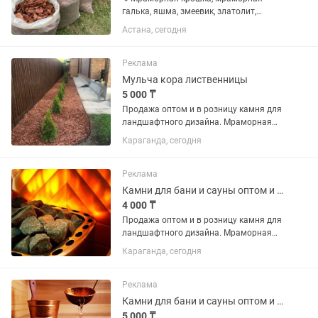
галька, яшма, змеевик, златолит,
доломит, фельзит, микс разноцветный
Астана, сегодня
галька, серо-голубая, черный сланец,
кофейная, серпантинит, черный
жемчуг, серый жемчуг, красное...
Реклама
Мульча кора лиственницы
5 000 ₸
Продажа оптом и в розницу камня для
ландшафтного дизайна. Мраморная
крошка, мраморная галька, Цветные
Караганда, сегодня
камни, Морская галька, речная галька,
горные камни, мульча (кора сосны,
кора лиственницы),...
Реклама
Камни для бани и сауны оптом и в розницу
4 000 ₸
Продажа оптом и в розницу камня для
ландшафтного дизайна. Мраморная
крошка, мраморная галька, Цветные
Караганда, сегодня
камни, Морская галька, речная галька,
горные камни, мульча (кора сосны,
кора лиственницы),...
Реклама
Камни для бани и сауны оптом и в розницу
5 000 ₸