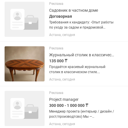
белом цвете с черной фурнитурой и...
Реклама
Садовник в частном доме
Договорная
Требования к кандидату: -Опыт работы
по уходу за садом и придомовой
территорией. - Знание основных
Астана, сегодня
правил ухода за деревьями,
кустарниками, газоном и
декоративными растениями. - В
Реклама
зимний период-...
Журнальный столик в классическом стиле резной, с красивой столешницей
135 000 ₸
Продаётся красивый журнальный
столик в классическом стиле.
Эффектная столешница с
Астана, сегодня
декоративной раскладкой дерева,
изящная резьба и фигурные ножки
придают ему благородный и дорогой
Реклама
вид. Стол...
Project manager
300 000 - 1 000 000 ₸
Менеджер проекта (интерьер / дизайн /
рост/производтсво) Мы —
развивающаяся компания в сфере
Астана, сегодня
производства современных