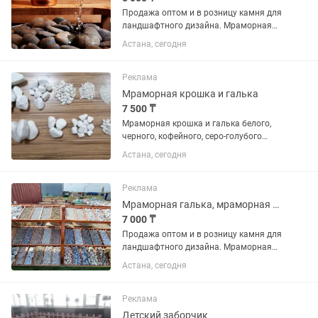
Продажа оптом и в розницу камня для
ландшафтного дизайна. Мраморная
крошка, мраморная галька, Цветные
Астана, сегодня
камни, Морская галька, речная галька,
горные камни, мульча (кора сосны,
кора лиственницы),...
Реклама
Мраморная крошка и галька
7 500 ₸
Мраморная крошка и галька белого,
черного, кофейного, серо-голубого
цвета. Также морская и речная галька.
Астана, сегодня
Большой выбор камней для
ландшафтного дизайна. Камни для
могил Камни для ландшафта Камни
Реклама
для...
Мраморная галька, мраморная крошка, Цветные камни для ландшафта.
7 000 ₸
Продажа оптом и в розницу камня для
ландшафтного дизайна. Мраморная
крошка, мраморная галька, Цветные
Астана, сегодня
камни, Морская галька, речная галька,
горные камни, мульча (кора сосны,
кора лиственницы),...
Реклама
Детский заборчик