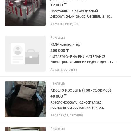
12 000 ₸
Изготовим на заказ детский
декоративный забор. Секциями. По
вашим размерам. Цвет на выбор
Алматы, сегодня
Реклама
SMM-менеджер
200 000 ₸
ЧИТАЕМ ОЧЕНЬ ВНИМАТЕЛЬНО!
Инстаграм компании ведёт отдельный
SMM-специалист. Ваша задача —
Астана, сегодня
успешно вести TikTok. Обязанности:
Ведение TikTok сети магазинов по
продаже декоративной и уходовой...
Реклама
Кресло-кровать (трансформер)
40 000 ₸
Кресло -кровать ,односпалка,в
нормальном состоянии Внутри
шкаф.Цвет -темно-коричневый.С
Караганда, сегодня
декоративной подушкой.Майкудук 17.
Реклама