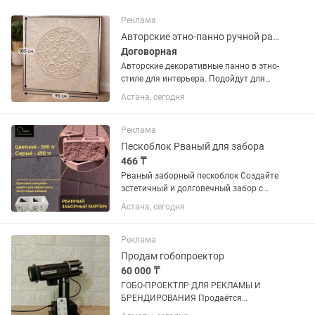
Реклама
Авторские этно-панно ручной работы
Договорная
Авторские декоративные панно в этно-
стиле для интерьера. Подойдут для
оформления ресторанов, кафе, студий,
Астана, сегодня
магазинов, торговых пространств и
частных интерьеров. Размер панно в
наличии — 110×100 см....
Реклама
Пескоблок Рваный для забора
466 ₸
Рваный заборный пескоблок Создайте
эстетичный и долговечный забор с
помощью рваного пескоблока.
Астана, сегодня
Имитация природного камня придаст
вашему ограждению премиальный
вид, а заводское качество обеспечит...
Реклама
Продам гобопроектор
60 000 ₸
ГОБО-ПРОЕКТЛР ДЛЯ РЕКЛАМЫ И
БРЕНДИРОВАНИЯ Продаётся
современный гобо-проектор для