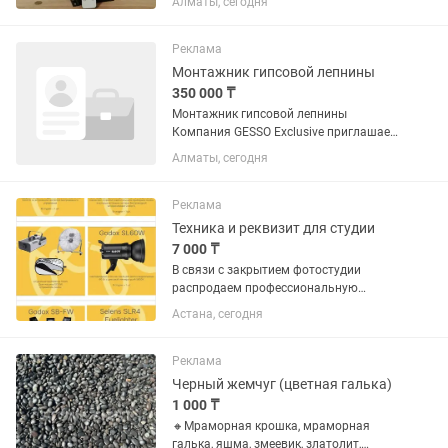
Алматы, сегодня
проецирования логотипов, рекламных
изображений, навигации и
декоративной подсветки. Идеально
Реклама
подходит для...
Монтажник гипсовой лепнины
350 000 ₸
Монтажник гипсовой лепнины
Компания GESSO Exclusive приглашает
на работу монтажника гипсовой
Алматы, сегодня
лепнины. Обязанности: Монтаж
гипсовых изделий (карнизы, молдинги,
панели, декоративные элементы). ...
Реклама
Техника и реквизит для студии
7 000 ₸
В связи с закрытием фотостудии
распродаем профессиональную
технику, световое оборудование,
Астана, сегодня
мебель и реквизит Продаем
оборудование по отдельности и
комплектами. Цены по запросу, пишите
Реклама
или...
Черный жемчуг (цветная галька)
1 000 ₸
🔸Мраморная крошка, мраморная
галька, яшма, змеевик, златолит,