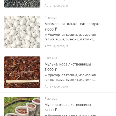
доломит, фельзит, микс разноцветный
Астана, сегодня
галька, серо-голубая, черный сланец,
кофейная, серпантинит, черный
жемчуг, серый жемчуг, красное...
Реклама
Мраморная галька - хит продаж
7 000 ₸
🔸Мраморная крошка, мраморная
галька, яшма, змеевик, златолит,
доломит, фельзит, микс разноцветный
Астана, сегодня
галька, серо-голубая, черный сланец,
кофейная, серпантинит, черный
жемчуг, серый жемчуг, красное...
Реклама
Мульча, кора лиственницы
5 000 ₸
🔸Мраморная крошка, мраморная
галька, яшма, змеевик, златолит,
доломит, фельзит, микс разноцветный
Астана, сегодня
галька, серо-голубая, черный сланец,
кофейная, серпантинит, черный
жемчуг, серый жемчуг, красное...
Реклама
Мульча, кора лиственницы
5 000 ₸
🔸Мраморная крошка, мраморная