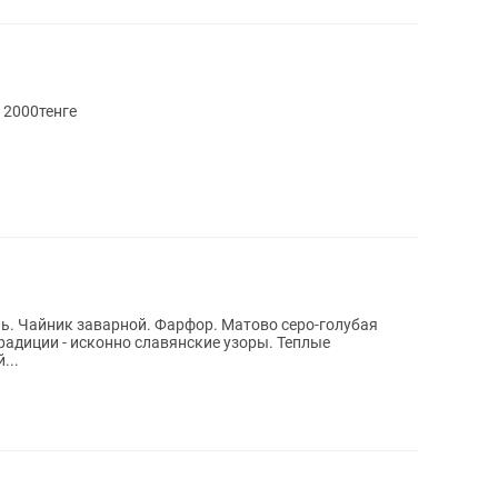
 2000тенге
ь. Чайник заварной. Фарфор. Матово серо-голубая
радиции - исконно славянские узоры. Теплые
...