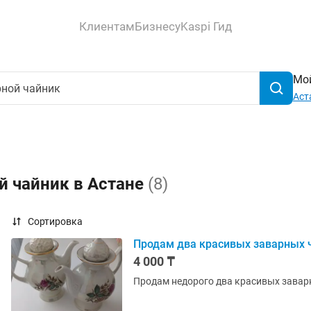
Клиентам
Бизнесу
Kaspi Гид
Мой
Аст
й чайник в Астане
(8)
Сортировка
Продам два красивых заварных 
4 000 ₸
Продам недорого два красивых заварн