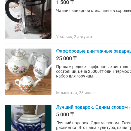
1 500 ₸
Чайник заварной стекляный в хороше
Уральск, 2 августа
Фарфоровые винтажные заварны
25 000 ₸
Продам редкие фарфоровые винтажные
состоянии, цена 25000тг один ,термос
набор для горчицы...
Мамлютка, 28 июля
Лучший подарок. Одним словом -
5 000 ₸
Лучший подарок. Одним словом - Гжел
расцветка. Это наша культура, наши т