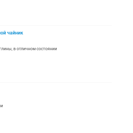
ной чайник
глины, в отличном состоянии
ии