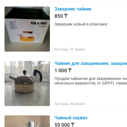
Заварник чайник
850 ₸
Заварник новый в упаковке
Астана, 31 июля
Чайник для заваривания, заварн
1 000 ₸
Продам чайничек для заваривания чая
несколько вариантов, от GiPFFL герма
Астана, 30 июля
Чайный сервиз
55 000 ₸