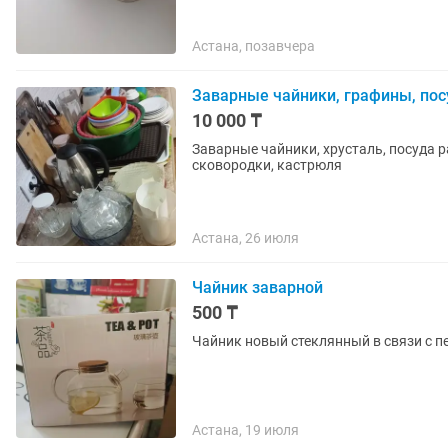
Астана, позавчера
Заварные чайники, графины, посу
10 000 ₸
Заварные чайники, хрусталь, посуда р
сковородки, кастрюля
Астана, 26 июля
Чайник заварной
500 ₸
Чайник новый стеклянный в связи с п
Астана, 19 июля