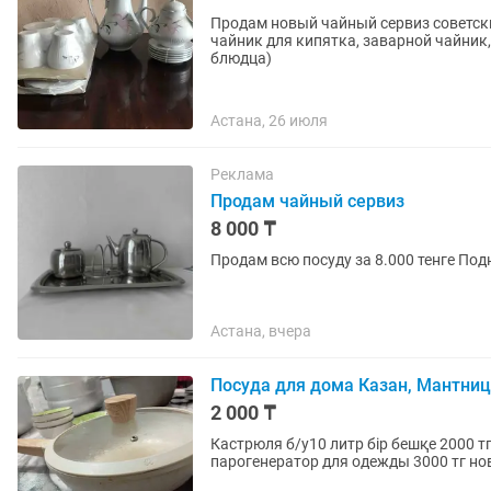
Продам новый чайный сервиз советски
чайник для кипятка, заварной чайник,
блюдца)
Астана, 26 июля
Реклама
Продам чайный сервиз
8 000 ₸
Продам всю посуду за 8.000 тенге Под
Астана, вчера
Посуда для дома Казан, Мантница
2 000 ₸
Кастрюля б/у10 литр бір бешқе 2000 тг
парогенератор для одежды 3000 тг нов