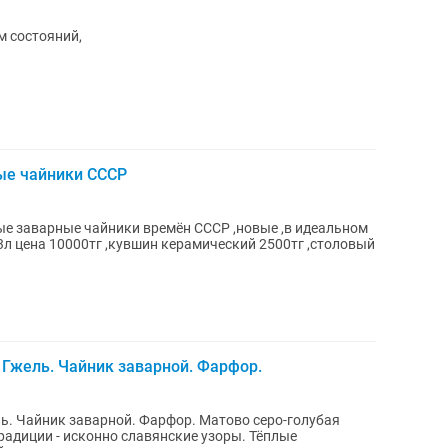
м состояний,
е чайники СССР
 заварные чайники времён СССР ,новые ,в идеальном
 3л цена 10000тг ,кувшин керамический 2500тг ,столовый
 Гжель. Чайник заварной. Фарфор.
ь. Чайник заварной. Фарфор. Матово серо-голубая
радиции - исконно славянские узоры. Тёплые