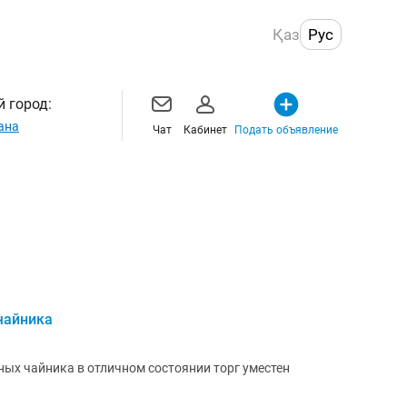
Қаз
Рус
 город:
ана
Чат
Кабинет
Подать объявление
чайника
ых чайника в отличном состоянии торг уместен