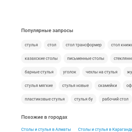
Популярные запросы
стулья
стол
стол трансформер
стол книж
казахские столы
письменные столы
стеклянн
барные стулья
уголок
чехлы на стулья
жу
стулья мягкие
стулья новые
скамейки
оф
пластиковые стулья
стулья бу
рабочий стол
Похожие в городах
Столы и стулья в Алматы
Столы и стулья в Караганд