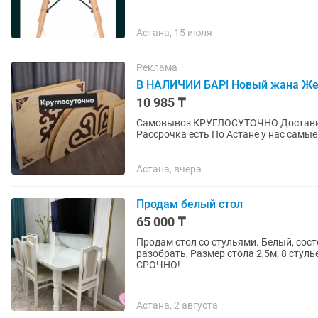
Астана, 15 июля
Реклама
В НАЛИЧИИ БАР! Новый жана Жер
10 985 ₸
Самовывоз КРУГЛОСУТОЧНО Доставка есть Круглосуточно самовывоз Инстаграм: |
Рассрочка есть По Астане у нас самые низкие цены НОВЫЕ казакш
ПРЯМОУГОЛЬНЫЕ (ТОРТБҰРЫШ)...
Астана, вчера
Продам белый стол
65 000 ₸
Продам стол со стульями. Белый, сост
разобрать, Размер стола 2,5м, 8 стуль
СРОЧНО!
Астана, 2 августа