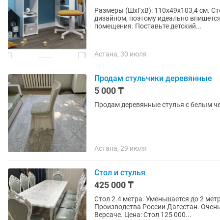
Размеры (ШхГхВ): 110х49х103,4 см. С
дизайном, поэтому идеально впишется
помещения. Поставьте детский...
Астана, 30 июля
Продам стульчики деревянные
5 000 ₸
Продам деревянные стулья с белым че
Астана, 29 июля
Стол и стулья
425 000 ₸
Стол 2.4 метра. Уменьшается до 2 мет
Производства России Дагестан. Очень 
Версаче. Цена: Стол 125 000...