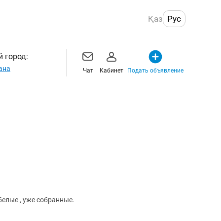
Қаз
Рус
 город:
ана
Чат
Кабинет
Подать объявление
белые , уже собранные.