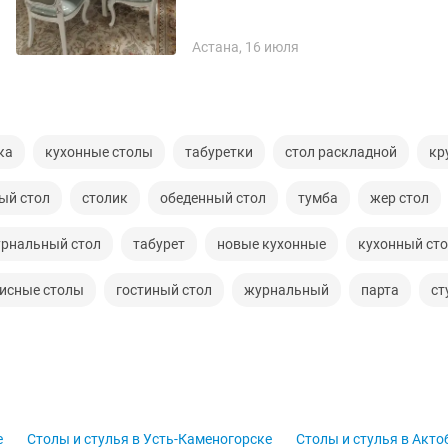
Астана, 16 июля
ка
кухонные столы
табуретки
стол раскладной
кр
ый стол
столик
обеденный стол
тумба
жер стол
рнальный стол
табурет
новые кухонные
кухонный сто
исные столы
гостиный стол
журнальный
парта
ст
е
Столы и стулья в Усть-Каменогорске
Столы и стулья в Акто