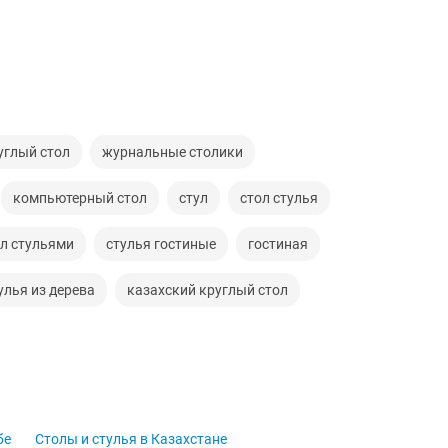
углый стол
журнальные столики
компьютерный стол
стул
стол стулья
л стульями
стулья гостиные
гостиная
улья из дерева
казахский круглый стол
бе
Столы и стулья в Казахстане