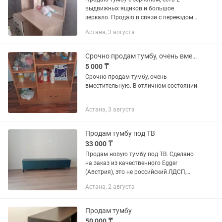
выдвижных ящиков и большое
зеркало. Продаю в связи с переездом
,пользовались только год, очень в
Астана, 3 августа
хорошем состоянии.
Срочно продам тумбу, очень вместительную
5 000 ₸
Срочно продам тумбу, очень
вместительную. В отличном состоянии
Астана, 3 августа
Продам тумбу под ТВ
33 000 ₸
Продам новую тумбу под ТВ. Сделано
на заказ из качественного Egger
(Австрия), это не российский ЛДСП,
прошу не путать. Очень качественный
Астана, 2 августа
материал. Фурнитура хорошая с
доводчиками! Цвет : серый...
Продам тумбу
50 000 ₸