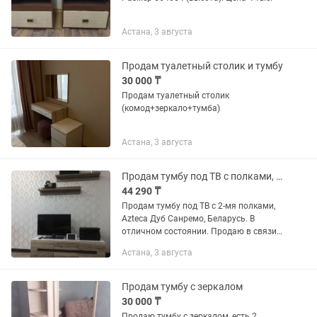
Астана, 3 августа
Продам туалетный столик и тумбу
30 000 ₸
Продам туалетный столик
(комод+зеркало+тумба)
Астана, 3 августа
Продам тумбу под ТВ с полками, Беларусь
44 290 ₸
Продам тумбу под ТВ с 2-мя полками,
Azteca Дуб Санремо, Беларусь. В
отличном состоянии. Продаю в связи с
продажей квартиры. Могу продать
Астана, 3 августа
отдельно. Есть также из этой серии
туалетный столик с...
Продам тумбу с зеркалом
30 000 ₸
Продаю тумбу с зеркалом, есть 2