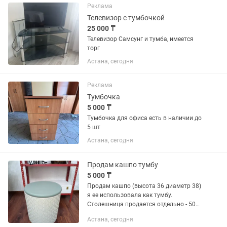
Реклама
Телевизор с тумбочкой
25 000 ₸
Телевизор Самсунг и тумба, имеется
торг
Астана, сегодня
Реклама
Тумбочка
5 000 ₸
Тумбочка для офиса есть в наличии до
5 шт
Астана, сегодня
Продам кашпо тумбу
5 000 ₸
Продам кашпо (высота 36 диаметр 38)
я ее использовала как тумбу.
Столешница продается отдельно - 5000
Самовывоз Адрес пр Аль Фараби 24
Астана, сегодня
(ЖК Саранда)