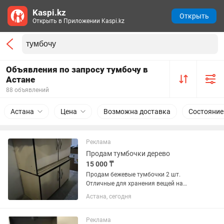
Kaspi.kz
Открыть
Открыть в Приложении Kaspi.kz
Объявления по запросу тумбочу в
Астане
88 объявлений
Астана
Цена
Возможна доставка
Состояние
Реклама
Продам тумбочки дерево
15 000 ₸
Продам бежевые тумбочки 2 шт.
Отличные для хранения вещей на
балконе либо в детской. 15.000 за
Астана, сегодня
штуку либо 25.000 за 2 Параметры
Длина 83 Ширина 40 Высота 44
Реклама