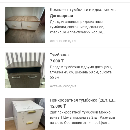
Комплект тумбочки в идеальном состоянии и рабочий стол (без одной ручки)
Договорная
Две одинаковые прикроватные
тумбочки, состояние идеальное,
красивые и практически новые,
широкие. Стол рабочий в хорошем
Астана, сегодня
состоянии, так же почти не
использовался, только ручка
потерялась, легко...
Тумбочка
7 000 ₸
Продам тумбочка с двумя дверцами,
глубина 45 см, ширина 60 см, высота
55 см
Астана, сегодня
Прикроватная тумбочка (2шт, ШГВ-50/52/57)
12 000 ₸
2шт прикроватной тумбочки Можно
взять 1 Цена указана за 2 шт Размеры
на фото Состояние отличное Цвет
белый/матовый Могу по городу