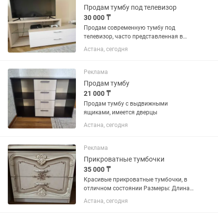
Продам тумбу под телевизор
30 000 ₸
Продам современную тумбу под
телевизор, часто представленная в
каталогах мебельных магазинов
Астана, сегодня
Астаны в цвете «дуб сонома» с белыми
элементами. Имеет открытые полки
для техники и закрытые выдвижные...
Реклама
Продам тумбу
21 000 ₸
Продам тумбу с выдвижными
ящиками, имеется дверцы
Астана, сегодня
Реклама
Прикроватные тумбочки
35 000 ₸
Красивые прикроватные тумбочки, в
отличном состоянии Размеры: Длина
60 Высота 50 Ширина 42 Самовывоз
Астана, сегодня