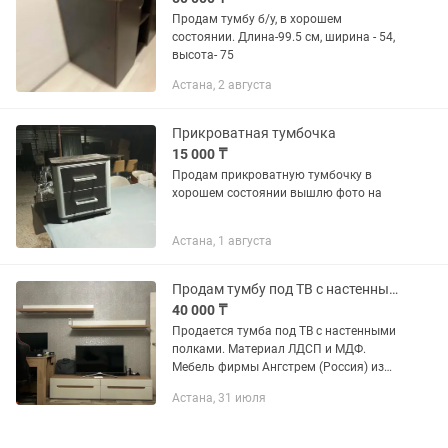
Продам тумбу б/у, в хорошем
состоянии. Длина-99.5 см, ширина - 54,
высота- 75
Астана, 2 августа
Прикроватная тумбочка
15 000 ₸
Продам прикроватную тумбочку в
хорошем состоянии вышлю фото на
Астана, 1 августа
Продам тумбу под ТВ с настенными полками
40 000 ₸
Продается тумба под ТВ с настенными
полками. Материал ЛДСП и МДФ.
Мебель фирмы Ангстрем (Россия) из
коллекции Анри. Тумба с 4
Астана, 31 июля
выдвижными ящиками. Размеры
тумбы (Ш x В x Г) 180.2 х 37.2 х 41.3...