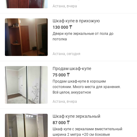
очень тяжелый Во всем вопросам
Астана, вчера
звонить по номеру или писать на Торг
уместен
Шкаф купе в прихожую
130 000 ₸
Двери купе зеркальные от пола до
потолка
Астана, сегодня
Продам шкаф-купе
75 000 ₸
Продам шкаф-купе в хорошем
состоянии. Много места для хранения.
Всё целое, аккуратное
Астана, вчера
Шкаф купе зеркальный
87 000 ₸
Шкаф купе с зеркалами вместительный
ширина 2 метра +20 см боковые