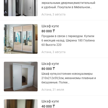
зеркальными дверями,вместительный
и удобный. Покупали в Мебельном
клубе 📏 Размеры: • Ширина — 220 см •
Астана, 3 августа
Высота — 250 см • Глубина — 70 см ✔
По обеим сторонам — штанги...
Шкаф купе
80 000 ₸
Продаем в связи с переездом. Купили
6 месяцев назад. Ширина 180 Глубина
60 Высота 220
Астана, 3 августа
Шкаф купе
80 000 ₸
Шкаф купе,состояние новое,размеры
210х212х59,5см, механизмы плавные и
бесшумные. Полки
просторные,имеется металл.штанга
Астана, 31 июля
для верх.одежды,полки для головных
уборка.Зеркало в центре,удобно для...
Шкаф купе
40 000 ₸