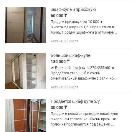
шкаф-купе и прихожую
60 000 ₸
Продам прихожую за 10.000тг.
Высота-2,1,ширина-1,2. Обращаться в
личку. Продам шкаф-купе в отличном
состоянии с большим зеркалом. За
Астана, 26 июля
50.000тг. Высота-2,1,ширина-1,7.
Обращаться в личку.
Большой шкаф-купе
180 000 ₸
🔥 Большой шкаф-купе 270×255×60 🔥
Продаётся стильный и очень
вместительный шкаф-купе в отличном
состоянии. ✔ Размеры: — Длина: 270
Астана, 23 июля
см — Высота: 255 см — Глубина: 60 см
✔ 3 двери (есть зеркало) ✔...
Продаётся шкаф купе б/у
30 000 ₸
Продам в связи с переездом шкаф купе
в хорошем состояние . Очень прочные
полки не прогибаются под вещами .
Высота 2,35 ,ширина 176, глубина 48 .