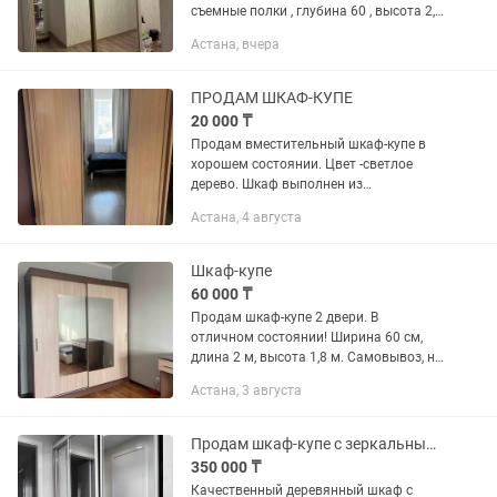
съемные полки , глубина 60 , высота 2,
65+корона 10см ( можно ее убрать) .
Астана, вчера
ПРОДАМ ШКАФ-КУПЕ
20 000 ₸
Продам вместительный шкаф-купе в
хорошем состоянии. Цвет -светлое
дерево. Шкаф выполнен из
качественного, массивного и тяжелого
Астана, 4 августа
МДФ, конструкция очень прочная и
надежная. по центру большое
зеркало,...
Шкаф-купе
60 000 ₸
Продам шкаф-купе 2 двери. В
отличном состоянии! Ширина 60 см,
длина 2 м, высота 1,8 м. Самовывоз, не
разобранный стоит. Район сарыарка.
Астана, 3 августа
Обмен не интересует!
Продам шкаф-купе с зеркальными дверями
350 000 ₸
Качественный деревянный шкаф с