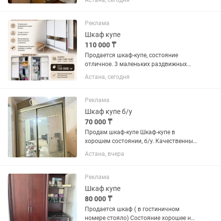
Астана, сегодня
Реклама
Шкаф купе
110 000 ₸
Продается шкаф-купе, состояние
отличное. 3 маленьких раздвижных
ящиков внутри. 3 ряда штанги для
Астана, сегодня
вешалок. Размеры: 2.50 / 1.60 / 0.60
Цена 110 тыс тг.
Реклама
Шкаф купе б/у
70 000 ₸
Продам шкаф-купе Шкаф-купе в
хорошем состоянии, б/у. Качественный,
вместительный и надежный, отлично
Астана, вчера
подойдет для спальни, прихожей.
Размеры: • Ширина — 185 см • Высота
— 220 см • Глубина — 60...
Реклама
Шкаф купе
80 000 ₸
Продается шкаф ( в гостиничном
номере стояло) Состояние хорошее но