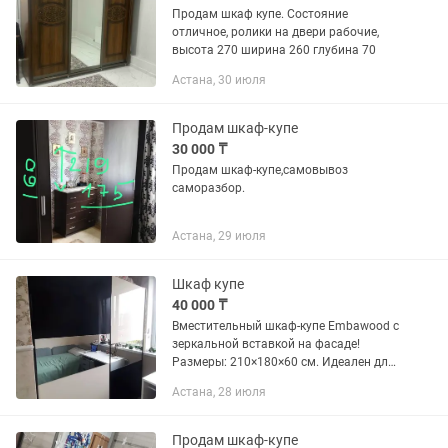
Продам шкаф купе. Состояние
отличное, ролики на двери рабочие,
высота 270 ширина 260 глубина 70
Астана, 30 июля
Продам шкаф-купе
30 000 ₸
Продам шкаф-купе,самовывоз
саморазбор.
Астана, 29 июля
Шкаф купе
40 000 ₸
Вместительный шкаф-купе Embawood с
зеркальной вставкой на фасаде!
Размеры: 210×180×60 см. Идеален для
спальни, детской или гардеробной.
Астана, 28 июля
Раздвижные двери (одна слегка
скрипит, но закрывается...
Продам шкаф-купе