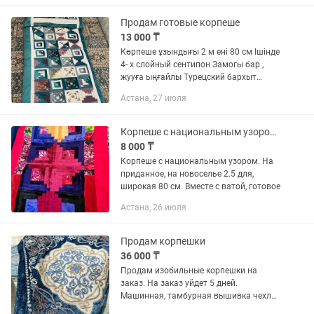
указана за 1 шт. Район...
Продам готовые корпеше
13 000 ₸
Көрпеше ұзындығы 2 м ені 80 см Ішінде
4- х слойный сентипон Замогы бар ,
жууға ыңғайлы Турецский бархыт
матасы
Астана, 27 июля
Корпеше с национальным узором на приданное или на новоселье 2.5 дл шир 80см
8 000 ₸
Корпеше с национальным узором. На
приданное, на новоселье 2.5 для,
широкая 80 см. Вместе с ватой, готовое
Астана, 26 июля
Продам корпешки
36 000 ₸
Продам изобильные корпешки на
заказ. На заказ уйдет 5 дней.
Машинная, тамбурная вышивка чехла.
Чехол 25500 Чехол с матрасом 36.000