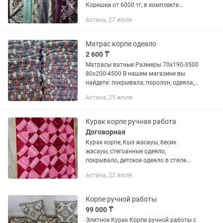
Корешки от 6000 тг, в комплекте
подушка!
Астана, 27 июля
Матрас корпе одеяло
2 600 ₸
Матрасы ватные Размеры 70x190-3500
80х200-4500 В нашем магазине вы
найдете: покрывала, поролон, одеяла,
подушки, ватные матрасы и т.д Наш
Астана, 25 июля
адрес: Байтурсынова 49/1
Курак корпе ручная работа
Договорная
Курак корпе, Кыз жасауы, бесик
жасауы, стегоанные одеяло,
покрывало, детское одеяло в стиле
пэчворк, подушки. На заказ, есть в
Астана, 22 июля
наличии. Цена договорная.
Корпе ручной работы
99 000 ₸
Элитное Курак Корпе ручной работы с