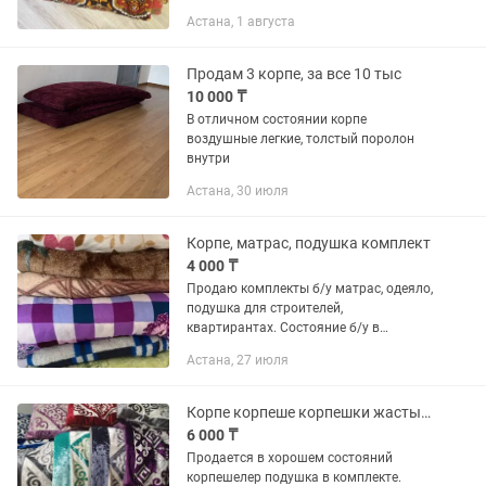
Астана, 1 августа
Продам 3 корпе, за все 10 тыс
10 000 ₸
В отличном состоянии корпе
воздушные легкие, толстый поролон
внутри
Астана, 30 июля
Корпе, матрас, подушка комплект
4 000 ₸
Продаю комплекты б/у матрас, одеяло,
подушка для строителей,
квартирантах. Состояние б/у в
хорошем состояние.Цена 4000.
Астана, 27 июля
Доставка за ваш счет в любую точку
города.
Корпе корпеше корпешки жастык подушка в комплекте курак корпе в Астане
6 000 ₸
Продается в хорошем состояний
корпешелер подушка в комплекте.