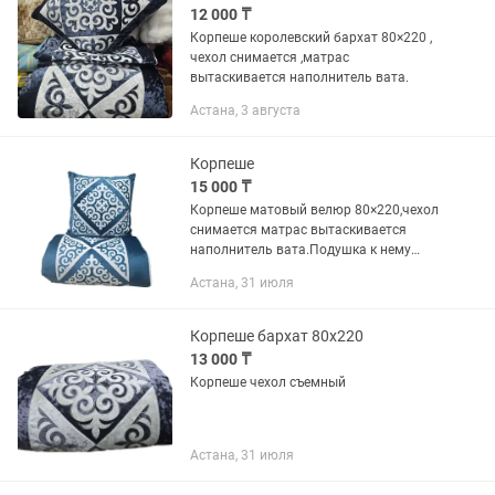
12 000 ₸
Корпеше королевский бархат 80×220 ,
чехол снимается ,матрас
вытаскивается наполнитель вата.
Астана, 3 августа
Корпеше
15 000 ₸
Корпеше матовый велюр 80×220,чехол
снимается матрас вытаскивается
наполнитель вата.Подушка к нему
стоит 10000тенге, 1 набор т.е
Астана, 31 июля
корпеше+1 подушка будет 25000тенге
☝️
Корпеше бархат 80x220
13 000 ₸
Корпеше чехол съемный
Астана, 31 июля