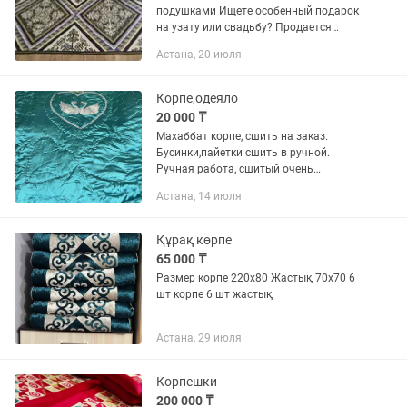
подушками Ищете особенный подарок
на узату или свадьбу? Продается
роскошное дизайнерское корпе ручной
Астана, 20 июля
работы. Внутри премиум-наполнитель
Alpolux (Австрия) с...
Корпе,одеяло
20 000 ₸
Махаббат корпе, сшить на заказ.
Бусинки,пайетки сшить в ручной.
Ручная работа, сшитый очень
аккуратно. Вверх атлас-шелк а снизу х/
Астана, 14 июля
б. Длина: 210 см, ширина: 190 см. Цвет:
бирюзовый Цена: 20.000 т
Құрақ көрпе
65 000 ₸
Размер корпе 220х80 Жастық 70х70 6
шт корпе 6 шт жастық
Астана, 29 июля
Корпешки
200 000 ₸