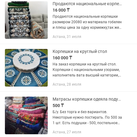
Продаются национальные корпешки.
16 000 ₸
Продаются национальные корпешки
размером 20080 из материала гобелен
и плюш цена за одну кормежку,так же
есть подушки с бахромой размеры
Астана, 31 июля
6060 с наполнителем халафайбер
высшего сорта цена 8000т.за...
Корпешки на круглый стол
160 000 ₸
На заказ корпешки на круглый стол.
Корпешки с национальными узорами,
наполнитель вата высшей категории,
на замке. Также принимаем заказы на
Астана, 28 июля
пошив корпешек без наполнения
(чехлы). Стоимость чехлов для...
Матрасы корпешки одеяла подушки
500 ₸
Б/у. Без торга и без вариантов.
Некоторые нужно постирать. По 500 за
1 шт. Есть подушки - 500, постельное
разнобой: пододеяльник - 300,
Астана, 27 июля
простынь - 200, наволочки - 100. Цена