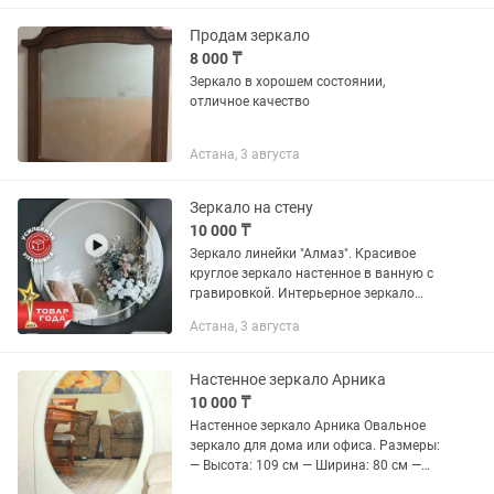
Продам зеркало
8 000 ₸
Зеркало в хорошем состоянии,
отличное качество
Астана, 3 августа
Зеркало на стену
10 000 ₸
Зеркало линейки "Алмаз". Красивое
круглое зеркало настенное в ванную с
гравировкой. Интерьерное зеркало
диаметром 70 см, станет прекрасным
Астана, 3 августа
дополнением для вашей ванной,
прихожей, спальни или...
Настенное зеркало Арника
10 000 ₸
Настенное зеркало Арника Овальное
зеркало для дома или офиса. Размеры:
— Высота: 109 см — Ширина: 80 см —
Глубина: 2 см Производство — Россия,