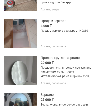
производство Беларусь
Астана, вчера
Продам зеркало
3 000 ₸
Продам зеркало размером 140х60
Астана, позавчера
Продаю круглое зеркало
20 000 ₸
Продается стильное круглое зеркало
диаметром 60 см. Белая
металлическая рама шириной 2 см,
современный дизайн. Отлично
Астана, позавчера
подойдет для прихожей, спальни,
ванной комнаты, гардеробной
Отличное...
Зеркало
25 000 ₸
Зеркало овальное, белое, размеры: