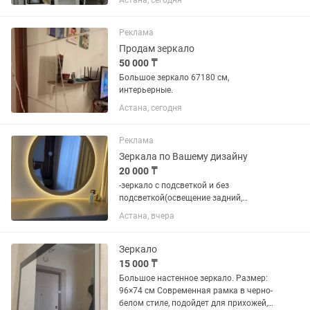
Астана, сегодня
спальни, гардеробной, прихожей,
салона красоты или фотозоны. ✔️
Состояние: отличное ✔️ Устойчивая...
Реклама
Продам зеркало
50 000 ₸
Большое зеркало 67180 см,
интерьерные.
Астана, сегодня
Реклама
Зеркала по Вашему дизайну
20 000 ₸
-зеркало с подсветкой и без
подсветкой(освещение задний,
передний) -надпись разном стиле и
Астана, вчера
шрифтом -фальцет -подсветки в
разных цветов
(теплый,нейтральный,холодный) -с
Зеркало
рамкой материал (МДФ,...
15 000 ₸
Большое настенное зеркало. Размер:
96×74 см Современная рамка в черно-
белом стиле, подойдет для прихожей,