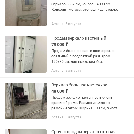
Зеркало 5682 см, консоль 4090 см.
Консоль - металл, столешница- стекло.
Астана, 5 августа
Продам зеркало настенный
79 000 ₸
Продам большое настенное зеркало
овальный с подсветкой размером
190х80 см. для прихожей, без
царапин,чистый,б/у в отличном
Астана, 5 августа
состоянии.
Зеркало большое настенное
48 000 ₸
Продам зеркало настенное в очень
красивой раме. Размеры вместе с
рамой-багетом: ширина 130 см, высота
135 см. Украсит классический
Астана, 5 августа
интерьер. В подарок багет из такого же
материла для картины либо...
Срочно продам зеркало готовая б/у. 1.1х1.3. Состояние отличное. Готовое