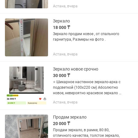
спальни, зала или гардеробной.
Астана, вчера
Состояние отличное, без трещин и
сколов.
Зеркало
18 000 ₸
Зеркало продам новое , от спального
гарнитура, Размеры на фото .
Астана, вчера
Зеркало новое срочно
30 000 ₸
⭐️ Шикарное настенное зеркало-арка с
подсветкой (100х220 см) Абсолютно
новое, невероятно красивое зеркало во
весь рост, которое мгновенно
Астана, вчера
преобразит ваш интерьер! Форма —
элегантная арка...
Продам зеркало
20 000 ₸
Продам зеркало, в рамке, 80:80,
отличного качества, толстое зеркало,