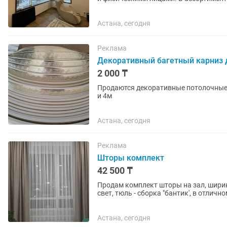
Астана, сегодня
Реклама
Декоративный багетный карниз
2 000 ₸
Продаются декоративные потолочные 
и 4м
Астана, сегодня
Реклама
Шторы комплект
42 500 ₸
Продам комплект шторы на зал, ширин
свет, тюль - сборка "бантик', в отличн
Астана, сегодня