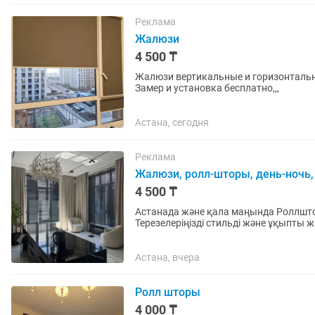
Реклама
Жалюзи
4 500 ₸
Жалюзи вертикальные и горизонтальны
Замер и установка бесплатно,,,
Астана, сегодня
Реклама
Жалюзи, ролл-шторы, день-ночь,
4 500 ₸
Астанада және қала маңында Роллшто
Терезелеріңізді стильді және ұқыпты жаңартамыз. Біз дайындаймы
Роллшторлар ✔️ День-Ночь...
Астана, вчера
Ролл шторы
4 000 ₸