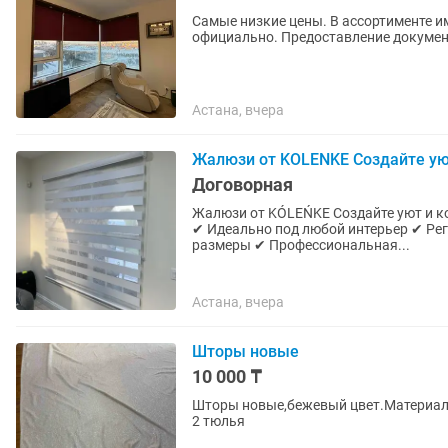
Самые низкие цены. В ассортименте и
официально. Предоставление докумен
Астана, вчера
Жалюзи от KOLENKE Создайте ую
Договорная
Жалюзи от KÓLEŃKE Создайте уют и контроль све
✔ Идеально под любой интерьер ✔ Ре
размеры ✔ Профессиональная...
Астана, вчера
Шторы новые
10 000 ₸
Шторы новые,бежевый цвет.Материал 
2 тюлья