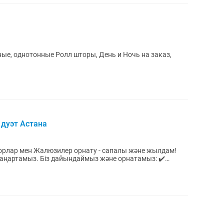
е, однотонные Ролл шторы, День и Ночь на заказ,
 дуэт Астана
рлар мен Жалюзилер орнату - сапалы және жылдам!
з және орнатамыз: ✔️