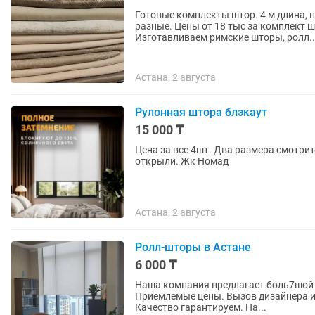
Готовые комплекты штор. 4 м длина, п
разные. Цены от 18 тыс за комплект ш
Изготавливаем римские шторы, ролл..
Астана, 2 августа
Рулонная штора блэкаут
15 000 ₸
Цена за все 4шт. Два размера смотрит
открыли. Жк Номад
Астана, 2 августа
Ролл-шторы в Астане
6 000 ₸
Наша компания предлагает боль7шой 
Приемлемые цены. Вызов дизайнера и установка бесплатно. Сроки исполнения 1 день.
Качество гарантируем. На...