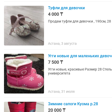
Туфли для девочки
4 000 ₸
Продам туфли для девочки , 190см, 28
Астана, 3 августа
Угги новые для маленьких девоч
7 500 ₸
Угги новые, красивые Размер 28 Стелька 15см Мех густой очень Район Аграрного
университета
Астана, 31 июля
Зимние сапоги Куома р.28
20 000 ₸