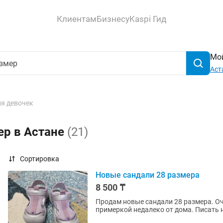
Клиентам
Бизнесу
Kaspi Гид
Мой
Аст
ля девочек
ер в Астане
(21)
Сортировка
Новые сандали 28 размера
8 500 ₸
Продам новые сандали 28 размера. Очень легкие. Цена 8 500 те
примеркой недалеко от дома. Писать 