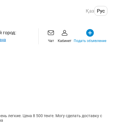
Қаз
Рус
 город:
ана
Чат
Кабинет
Подать объявление
нге. Могу сделать доставку с
на