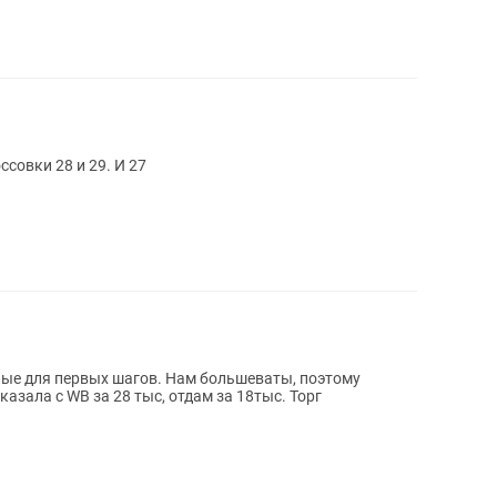
ссовки 28 и 29. И 27
ые для первых шагов. Нам большеваты, поэтому
аказала с WB за 28 тыс, отдам за 18тыс. Торг