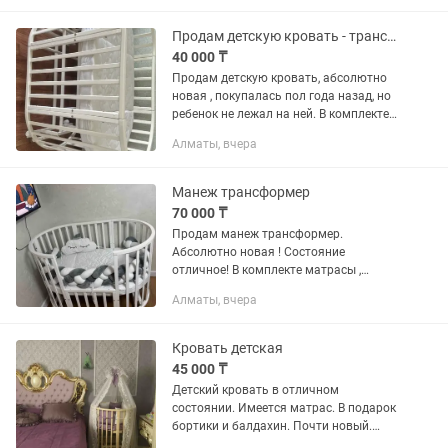
в кроватку для первого и...
Продам детскую кровать - трансформер
40 000 ₸
Продам детскую кровать, абсолютно
новая , покупалась пол года назад, но
ребенок не лежал на ней. В комплекте
идет матрас трансформер и держатель
Алматы, вчера
для балдахина
Манеж трансформер
70 000 ₸
Продам манеж трансформер.
Абсолютно новая ! Состояние
отличное! В комплекте матрасы ,
маятник . В подарок балдахин с сеткой
Алматы, вчера
и бортики которые стоят 40 тыс
Кровать детская
45 000 ₸
Детский кровать в отличном
состоянии. Имеется матрас. В подарок
бортики и балдахин. Почти новый.
Ребенок почти не лежал