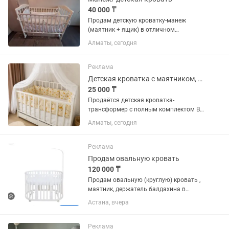
40 000 ₸
Продам детскую кроватку-манеж
(маятник + ящик) в отличном
состоянии. 🤍 Удобная, прочная и
Алматы, сегодня
красивая детская кроватка цвета
слоновая кость. Использовалась
аккуратно, состояние очень хорошее.
Реклама
✅...
Детская кроватка с маятником, матрасом и бортиками
25 000 ₸
Продаётся детская кроватка-
трансформер с полным комплектом В
идеальном состоянии! Очень бережная
Алматы, сегодня
эксплуатация. Всё чистое, без пятен и
посторонних запахов. В комплект
входит: Кроватка-трансформер...
Реклама
Продам овальную кровать
120 000 ₸
Продам овальную (круглую) кровать ,
маятник, держатель балдахина в
отличном состоянии, белый
Астана, вчера
Реклама