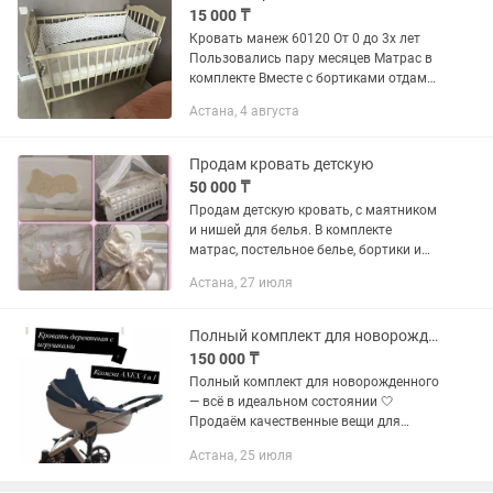
15 000 ₸
Кровать манеж 60120 От 0 до 3х лет
Пользовались пару месяцев Матрас в
комплекте Вместе с бортиками отдам
Есть еще балдахин, но без крепления
Астана, 4 августа
Косшы
Продам кровать детскую
50 000 ₸
Продам детскую кровать, с маятником
и нишей для белья. В комплекте
матрас, постельное белье, бортики и
балдахин
Астана, 27 июля
Полный комплект для новорожденного люлька
150 000 ₸
Полный комплект для новорожденного
— всё в идеальном состоянии 🤍
Продаём качественные вещи для
малыша, всё покупалось в Москве,
Астана, 25 июля
использовалось аккуратно и с
любовью. Состояние отличное, чистое,