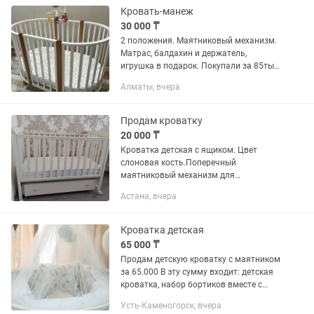
Кровать-манеж
30 000 ₸
2 положения. Маятниковый механизм.
Матрас, балдахин и держатель,
игрушка в подарок. Покупали за 85тыс.
Торг уместен
Алматы, вчера
Продам кроватку
20 000 ₸
Кроватка детская с ящиком. Цвет
слоновая кость.Поперечный
маятниковый механизм для
укачивания. 2. Вместительный,
Астана, вчера
закрытый, подкроватный ящик на
телескопических направляющих. 3.
Держатель для...
Кроватка детская
65 000 ₸
Продам детскую кроватку с маятником
за 65.000 В эту сумму входит: детская
кроватка, набор бортиков вместе с
одеялом и подушечкой, два
Усть-Каменогорск, вчера
электрических молокоотсоса, матрасик