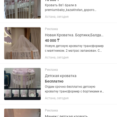
Кровать 8в1 брали в
premiumbaby_kazakhstan, дорого
Кровать из экологичного чистого
Астана, сегодня
дерева Есть балдахин, бортики
Ортопедический матрас 2 штуки Почти
не использовали, так как ребенок не
Реклама
спал в...
Новая Кроватка. Бортики,Балдахин,устройство к Балдахину в ПОДАРОК,2 матрас
40 000 ₸
Новую детскую кроватку трансформер
с маятником. 2 матрас запакован. С
рождения до 3-х,4-х лет.
Астана, сегодня
Балдахин,бортики,устройство к
мобилю.
Реклама
Детская кроватка
Бесплатно
Отдам срочно бесплатно детскую
кроватку трансформер с бортиками и
балдахином Самовывоз
Астана, сегодня
Реклама
Манеж/ детская кровать