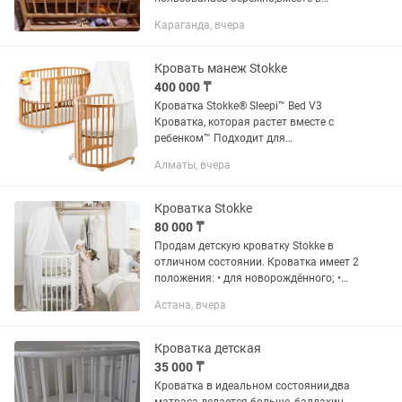
кроваткой отдам бортик и постельное
Караганда, вчера
белье с матрасом и одеялом,весь
набор ,ещё есть в комплекте балдахин
он...
Кровать манеж Stokke
400 000 ₸
Кроватка Stokke® Sleepi™ Bed V3
Кроватка, которая растет вместе с
ребенком™ Подходит для
использования с рождения и
Алматы, вчера
приблизительно до пяти лет Хорошая
циркуляция воздуха для
комфортного...
Кроватка Stokke
80 000 ₸
Продам детскую кроватку Stokke в
отличном состоянии. Кроватка имеет 2
положения: • для новорождённого; •
для ребёнка после 6 месяцев.
Астана, вчера
Подходит для использования
примерно до 5 лет. В комплекте: •...
Кроватка детская
35 000 ₸
Кроватка в идеальном состоянии,два