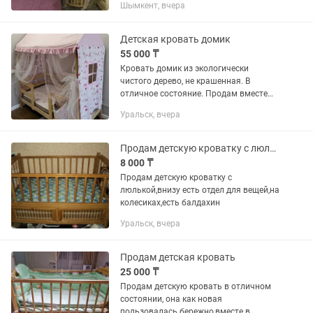
Шымкент, вчера
Детская кровать домик
55 000 ₸
Кровать домик из экологически
чистого дерево, не крашенная. В
отличное состояние. Продам вместе
матрасом хорошего качества с
Уральск, вчера
прослойкой кокоса. Без пятен как
новая. Сверху дома сшитый балдахин
из...
Продам детскую кроватку с люлькой
8 000 ₸
Продам детскую кроватку с
люлькой,внизу есть отдел для вещей,на
колесиках,есть балдахин
Уральск, вчера
Продам детская кровать
25 000 ₸
Продам детскую кровать в отличном
состоянии, она как новая
пользовалась бережно,вместе в