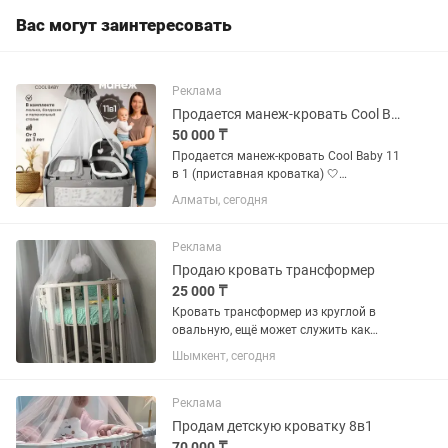
без...
Вас могут заинтересовать
Реклама
Продается манеж-кровать Cool Baby 11 в 1 (приставная кроватка)
50 000 ₸
Продается манеж-кровать Cool Baby 11
в 1 (приставная кроватка) 🤍
Практически новая, не
Алматы, сегодня
использовалась. Покупали за 65 000
тг, продаем всего за 50 000 тг. ✨
Характеристики: ✅ Приставная
Реклама
кроватка и...
Продаю кровать трансформер
25 000 ₸
Кровать трансформер из круглой в
овальную, ещё может служить как
манеж и пеленальный стол, с
Шымкент, сегодня
матрасом, бортики и балдахин отдам в
подарок
Реклама
Продам детскую кроватку 8в1
70 000 ₸