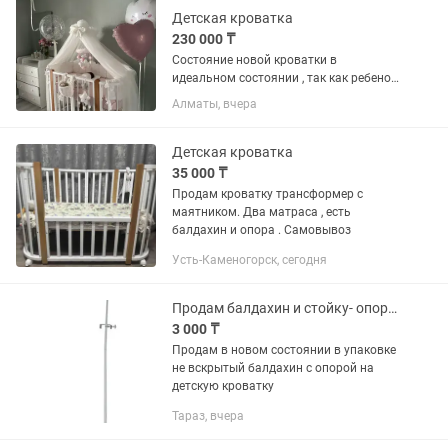
Детская кроватка
230 000 ₸
Состояние новой кроватки в
идеальном состоянии , так как ребенок
в ней не спал с рождения , так как у нас
Алматы, вчера
кочевой образ жизни) ребенок в
основном спит со мной на большой
кровати. трансфорормируется в...
Детская кроватка
35 000 ₸
Продам кроватку трансформер с
маятником. Два матраса , есть
балдахин и опора . Самовывоз
Усть-Каменогорск, сегодня
Продам балдахин и стойку- опору для детской кроватки- манежи
3 000 ₸
Продам в новом состоянии в упаковке
не вскрытый балдахин с опорой на
детскую кроватку
Тараз, вчера