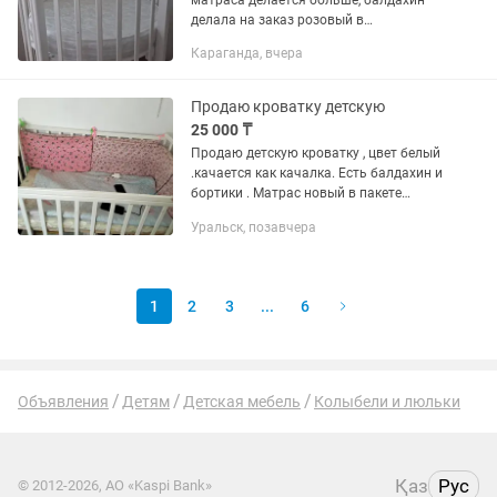
матраса делается больше, балдахин
делала на заказ розовый в
подарок,бортики тоже, постельное
Караганда, вчера
шила тоже могу отдать два комплекта.
Продаю кроватку детскую
25 000 ₸
Продаю детскую кроватку , цвет белый
.качается как качалка. Есть балдахин и
бортики . Матрас новый в пакете
.кровать в отличном состоянии почти
Уральск, позавчера
не пользовались.все остальные
вопросы по номеру .
1
2
3
...
6
Объявления
Детям
Детская мебель
Колыбели и люльки
Қаз
Рус
© 2012-2026, АО «Kaspi Bank»