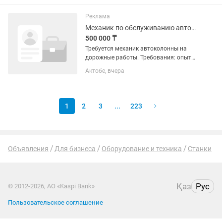
Проверять качество товара —
Работать быстро и аккуратно ⏰...
Реклама
Механик по обслуживанию автопарка
500 000 ₸
Требуется механик автоколонны на
дорожные работы. Требования: опыт
руководства коллективом, знание
Актобе, вчера
техники (дорожная, спецтехника,
легковые), документация, отчетность,
склад, коммуникабельность,...
1
2
3
...
223
Объявления
Для бизнеса
Оборудование и техника
Станки
Қаз
Рус
© 2012-2026, АО «Kaspi Bank»
Пользовательское соглашение