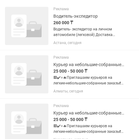
Реклама
Водитель-экспедитор
260 000 ₸
Водитель- экспедитор на личном
автомобиле (легковой) Доставка
товаров по торговым точкам (
Астана, сегодня
г.Астана). Прием товара со склада,
экспедирование и передача клиенту.
Работа с сопроводительной...
Реклама
Курьер на небольшие-собранные заказы (аптеки, кофейни, магазины)
25 000 - 50 000 ₸
🟥✔️⭐️🔥Приглашаем курьеров на
легкие-небольшие-собранные заказы❗️
💰✔️📮Доход: 🔥💯💸 Mы платим много -
Алматы, сегодня
до 18.000-25.000-50.000 тг в день 🧮
✔️Курьеры нужны: 1. Пеший - пешком 2.
Авто- на машине 3. Вело-...
Реклама
Курьер на небольшие-собранные заказы (аптеки, кофейни, магазины)
25 000 - 50 000 ₸
🟥✔️⭐️🔥Приглашаем курьеров на
легкие-небольшие-собранные заказы❗️
💰✔️📮Доход: 🔥💯💸 Mы платим много -