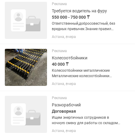
Реклама
Требуется водитель на фуру
550 000 - 750 000 ₸
Ответственный,добросовестный, без
вредных привычек Знание правил
заполнения сопроводительных
Астана, вчера
документов Водительские права
категории СЕ, открытый выезд за
границу Маршрут РФ Московская обл-
Реклама
РК Астана
Колесоотбойники
40 000 ₸
Колесоотбойники металлические
Металлические колесоотбойники
предназначены для ограничения
Астана, вчера
движения транспортных средств и
защиты элементов инфраструктуры от
наезда. Применяются на парковках, в...
Реклама
Разнорабочий
Договорная
Ищем энергичных сотрудников в
ночную смену для работы со складом
овощей и фруктов. 📦 Что нужно
Астана, вчера
делать: — Собирать заказы по списку —