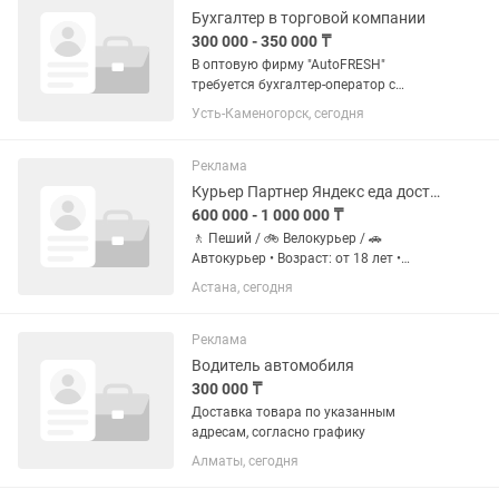
варианта...
Бухгалтер в торговой компании
300 000 - 350 000 ₸
В оптовую фирму "AutoFRESH"
требуется бухгалтер-оператор с
опытом работы в 1C Бухгалтерии 8.2,
Усть-Каменогорск, сегодня
8.3, Excel, Word. ЗП 300000 тг + бонусы
от продаж. График работы 5/2, 8:00-
17:00. Обязанности: ✔️...
Реклама
Курьер Партнер Яндекс еда доставка
600 000 - 1 000 000 ₸
🚶 Пеший / 🚲 Велокурьер / 🚗
Автокурьер • Возраст: от 18 лет •
Свободный график — работайте в
Астана, сегодня
удобное время • Выплаты регулярно •
Можно без опыта — всему научим •
Принимайте заказы через приложение
Реклама
и...
Водитель автомобиля
300 000 ₸
Доставка товара по указанным
адресам, согласно графику
Алматы, сегодня