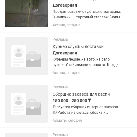
Договорная
Продам остатки от детского магазина.
В наличии: — торговый стеллаж (новые
2 шт) — много вешалок — шестерёнки —
Астана, сегодня
антивор (нужно проверить, работает
или нет) Состояние: всё лежало без
дела, поэтому...
Реклама
Курьер службы доставки
Договорная
Курьеры пешие, на авто, на вело
нужны. Стабильные зарплата. Каждые
неделя бонусы.
Астана, сегодня
Реклама
Сборщик заказов для каспи
150 000 - 250 000 ₸
Требуется сборщик интернет-заказов
📦 Работа на складе: сборка и
упаковка заказов 📍 Алматы,
Алматы, сегодня
Наурызбайский район, микрорайон
Акжар 💰 Оплата: от 150 000 до 250 000
тенге 📅 Сменный график — 3
Реклама