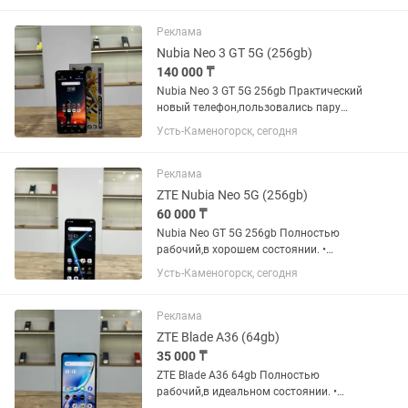
• Сканер отпечатка пальца Телефон
проверен, без технических...
Реклама
Nubia Neo 3 GT 5G (256gb)
140 000 ₸
Nubia Neo 3 GT 5G 256gb Практический
новый телефон,пользовались пару
недель • Память 256 ГБ • Оперативная
Усть-Каменогорск, сегодня
память 12 ГБ • Емкость аккумулятора
6000 mah • Камера 50 МП Телефон
проверен, без...
Реклама
ZTE Nubia Neo 5G (256gb)
60 000 ₸
Nubia Neo GT 5G 256gb Полностью
рабочий,в хорошем состоянии. •
Память 256 ГБ • Оперативная память
Усть-Каменогорск, сегодня
8 ГБ • Емкость аккумулятора 4500 mah
• Камера 50 МП Телефон проверен, без
технических...
Реклама
ZTE Blade A36 (64gb)
35 000 ₸
ZTE Blade A36 64gb Полностью
рабочий,в идеальном состоянии. •