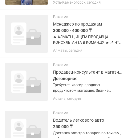
Память 64 ГБ • Оперативная память 4
Усть-Каменогорск, сегодня
ГБ • Аккумулятор 5000 mAh • Камера
13 МП • Сканер отпечатка пальца
Телефон проверен, без...
Реклама
Менеджер по продажам
300 000 - 400 000 ₸
🔥 АЛМАТЫ , ИЩЕМ ПРОДАВЦА-
КОНСУЛЬТАНТА В КОМАНДУ 🔥 📍 Что
нужно делать: • Консультировать
Алматы, сегодня
клиентов и продавать (это основа) •
Сниматься в рилсах / сторис (быть
«лицом» магазина) • Поддерживать
Реклама
порядок...
Продавец-консультант в магазине
Договорная
Требуется кассир продавец
продуктовом магазине. Знание
программы Умаг, выставление товара
Астана, сегодня
на витрину. Приятная, добрая,
пунктуальная, коммуникабельная,
шустрая девушка требуется . График
Реклама
5/1 с 8:00...
Водитель легкового авто
250 000 ₸
Доставка электро товаров по точкам ,