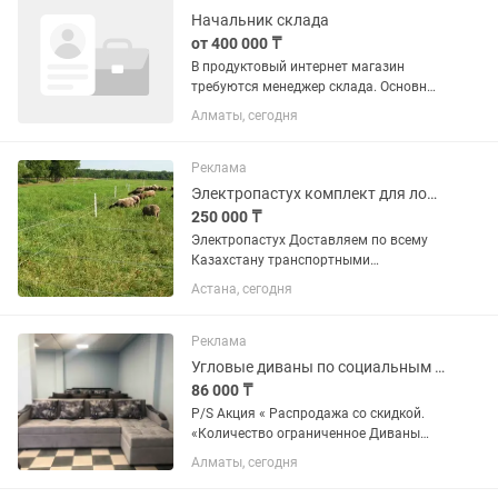
Начальник склада
от 400 000 ₸
В продуктовый интернет магазин
требуются менеджер склада. Основные
обязанности: •Работа с заявками: -
Алматы, сегодня
Обработка заказов поступивших от
оператора колл центра. - Составление
и согласование списка...
Реклама
Электропастух комплект для лошадей и КРС
250 000 ₸
Электропастух Доставляем по всему
Казахстану транспортными
компаниями до любого района с
Астана, сегодня
оплатой при получении товара! В
нашем магазине представлены более -
70 видов электропастухов
Реклама
(генераторов...
Угловые диваны по социальным ценам, р-он Суюнбая Рыschoolова
86 000 ₸
P/S Акция « Распродажа со скидкой.
«Количество ограниченное Диваны
готовые всегда в наличии. Каталог
Алматы, сегодня
тканей есть, срок изготовления 1-2 дня,
не больше Замена подушек на