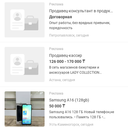
однотонные=1000 тг доплата за...
Реклама
Продавец-консультант в продуктовом магазине
Договорная
Опыт работы, без вредных привычек,
порядочность
Петропавловск, сегодня
Реклама
Продавец-кассир
126 000 - 170 000 ₸
В сеть магазинов бижутерии и
аксессуаров LADY COLLECTION
требуется: 📌Продавец-кассир 📍ТРЦ
Астана, сегодня
Keruen City 💰Зарплата:
Оклад+бонусы% 📅График работы: 2/2 -
с 09:30 до 22:00 🗒Условия:
Реклама
Официальное...
Samsung A16 (128gb)
50 000 ₸
Samsung A16 128 ГБ Новый телефон,не
пользовались. • Память 128 ГБ •
Оперативная память 4 ГБ •
Усть-Каменогорск, сегодня
Аккумулятор 5000 mAh • Камера 50 МП