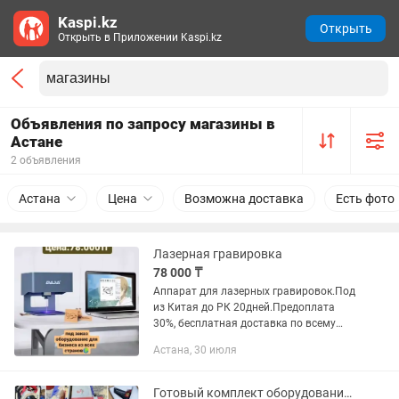
Kaspi.kz
Открыть
Открыть в Приложении Kaspi.kz
Объявления по запросу магазины в
Астане
2 объявления
Астана
Цена
Возможна доставка
Есть фото
Лазерная гравировка
78 000 ₸
Аппарат для лазерных гравировок.Под
из Китая до РК 20дней.Предоплата
30%, бесплатная доставка по всему
городу РК. Инста магазин:
Астана, 30 июля
Готовый комплект оборудования для столярного цеха (Массив). Мебельный