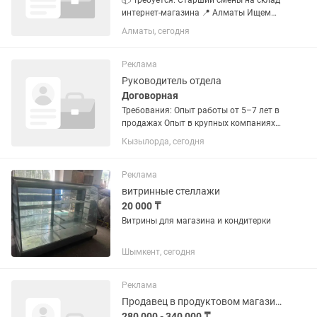
📦 Требуется: Старший смены на склад
интернет-магазина 📍 Алматы Ищем
ответственную и внимательную
Алматы, сегодня
сотрудницу, который сможет
организовывать работу склада и
контролировать отправку заказов. ---
Реклама
🔹...
Руководитель отдела
Договорная
Требования: Опыт работы от 5–7 лет в
продажах Опыт в крупных компаниях
(стройматериалы, сантехника,
Кызылорда, сегодня
отопление, товары для дома — плюс)
Умение увеличивать продажи и
выстраивать систему продаж ...
Реклама
витринные стеллажи
20 000 ₸
Витрины для магазина и кондитерки
Шымкент, сегодня
Реклама
Продавец в продуктовом магазине
280 000 - 340 000 ₸