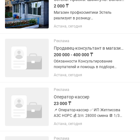
2 000 ₸
Магазин профкосметики Эстель
реализует в розницу
профессиональную продукцию для
Астана, сегодня
волос: Шампуни Бальзамы маски
Спреи Масла Краски Смывку для волос
и т.д. . У нас самые дешевые цены на
Реклама
косметику...
Продавец-консультант в магазине одежды
200 000 - 400 000 ₸
Обязанности Консультирование
покупателей и помощь в подборе
образов. Продажа женской и мужской
Астана, сегодня
одежды. Поддержание порядка и
презентабельного вида торгового
зала. Выполнение плана продаж и...
Реклама
Оператор-кассир
23 000 ₸
📌 Оператор-кассир ✅ ИП Жетписова
АЗС НОРС 💰 З/п: 28000 смена 📆 1/3
(сутки через трое),день/ночь 48
Астана, сегодня
Отпускать газ, бензин, магазин Быстро
обучаемость, пунктуальность,
ответственность,...
Реклама