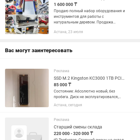
1 600 000 ₸
Продаю полный набор оборудования и
инструментов для работы с
натуральным деревом. Продажа
только всё сразу вместе в одни руки
Астана, 23 июля
История комплекта: Покупал всё лично
для себя, планировал запускать...
Вас могут заинтересовать
Реклама
SSD M.2 Kingston KC3000 1TB PCIe 4.0.
85 000 ₸
Состояние: Абсолютно новый, без
пробега. Диск не эксплуатировался,
файлы не записывались, система не
Астана, сегодня
ставилась. Отличное решение для тех,
кто хочет новый диск по цене ниже
магазина. Готов к любым...
Реклама
Старший смены склада
220 000 - 320 000 ₸