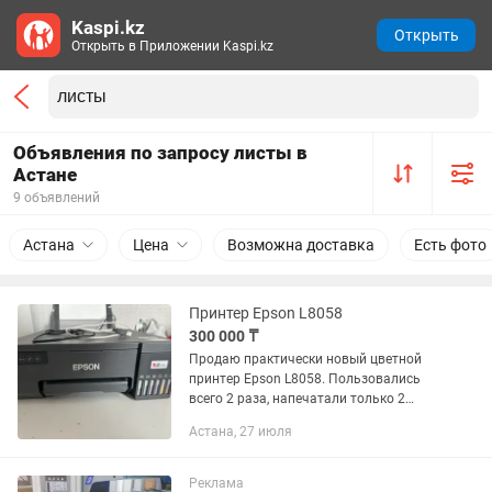
Kaspi.kz
Открыть
Открыть в Приложении Kaspi.kz
Объявления по запросу листы в
Астане
9 объявлений
Астана
Цена
Возможна доставка
Есть фото
Принтер Epson L8058
300 000 ₸
Продаю практически новый цветной
принтер Epson L8058. Пользовались
всего 2 раза, напечатали только 2
листа. Состояние как у нового.
Астана, 27 июля
Подходит для сублимационной печати:
можно печатать изображения для...
Реклама