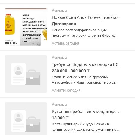
Реклама
Новые Соки Алоэ Forever, только со склада
Договорная
Основа всех оздоравливающих
программ - это соки алоэ. Выбирете
свой любимый фреш! 1. Сок алоэ -
Астана, сегодня
чистый фреш сок из листьев алоэ
сорта Барбаденсис Миллери. Очищает,
оздоравливает, поднимает...
Реклама
Требуется Водитель категории ВС
280 000 - 300 000 ₸
Стаж не менее 6 лет на грузовых
Автомобилях Наш транспорт марки
Фольксваген ЛТ 55.г.в.90 годов
Алматы, сегодня
Грузоподъемностью От 1.5 до 3 тонн
Категории В.С Требования. 1)
Заполнение путевых листов и...
Реклама
Кухонный работник в кондитерский цех
13 000 ₸
В сеть кулинарий «Чудо-Печка» в
кондитерский цех расположенный по