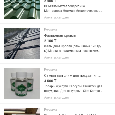
2 450 ₸
DOMCOM Металлочерепица
Монтерроса Норман Металлочерепица
Монтерроса Норман Фирменная
Алматы, сегодня
гарантия Характеристики:
Обновленный профиль
металлочерепицы Монтерроса
Реклама
скандинавского типа с улучшенной...
Фальцевая кровля
2 100 ₸
Фальцевая кровля (слой цинка 170 гр/
м) Марки: с полимерным покрытием
Толщина от 0,40 до 0,5 мм Длина листа
Алматы, сегодня
от 1000 см до 12 метров, возможно
изготовление под вашу длину Ширина
листа 1100/1200...
Реклама
Самюн ван слим для похудения Оригинал.
4 500 ₸
Товары и услуги Капсулы, таблетки для
похудения Для похудения Slim Samyun
Wan (Слим Самуин Ван) 30 кап Для
Алматы, сегодня
похудения Slim Samyun Wan (Слим
Самуин Ван) 30 кап Для похудения Slim
Samyun Wan (Слим...
Реклама