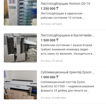
Листоподборщик Horizon QS-10
1 250 000 ₸
Листоподборщик в идеальном
рабочем состоянии 10 лотков.
Возможна отправка по регионам.
Астана, сегодня
Листоподборщики и буклетмейкер
1 500 000 ₸
В рабочем состоянии 1 башня вторая
требует внимания инженера видео
есть скину по желанию. Находиться в
городе Алматы.
Астана, 25 июля
Сублимационный принтер Epson SC-F500
1 000 000 ₸
Сублимационный плоттер Epson
SureColor SC-F500 — надежное решение
формата 24 дюйма для печати на
сублимационных носителях. Плоттер
Астана, позавчера
имеет низкую стоимость и компактные
габариты, благодаря чему...