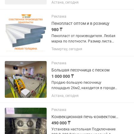
адресу: ул.Желтоксан 22/5, требуется
Астана, сегодня
Кухонный работник Требования: - опыт
работы в общепите, а также на
аналогичной должности от 1...
Реклама
Пенопласт оптом и в розницу
980 ₸
Пенопласт от производителя. Любая
марка по плотности. Размер листа
1200 на 2400 мм Толщина от 20 мм до
Темиртау, сегодня
600 мм
Реклама
Большая песочница с песком
1 000 000 ₸
Продаю большую песочницу
площадью 26м2, находится в городе
Темиртау в разобранном виде(состоит
Астана, сегодня
из: дно листы юсби, изоляция от воды,
двойные борта из цветного ЛДСП,
оргстекло раскроенное, перила,...
Реклама
Конвекционная печь-конвектомат Унокс-Росселла 4 уровня. Италия
490 000 ₸
Установка настольная Подключение