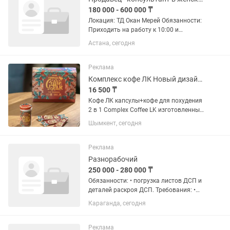
180 000 - 600 000 ₸
Локация: ТД Окан Мерей Обязанности:
Приходить на работу к 10:00 и
открывать бутик. Консультировать
Астана, сегодня
клиентов в магазине и активно
проводить продажи. Отвечать на
обращения клиентов в , Instagram,...
Реклама
Комплекс кофе ЛК Новый дизайн Complex Coffee LK
16 500 ₸
Кофе ЛК капсулы+кофе для похудения
2 в 1 Complex Coffee LK изготовленных
из натуральных природных
Шымкент, сегодня
ингредиентов на основе растительных
экстрактов – Кофе, Гарциния
Камбоджийская, Кофеин, Яблочный...
Реклама
Разнорабочий
250 000 - 280 000 ₸
Обязанности: • погрузка листов ДСП и
деталей раскроя ДСП. Требования: •
опыт работы в мебельном цеху •
Караганда, сегодня
пунктуальность • ответственность
График работы: Пн-пт: с 9-17.00 Сб: с 9-
14.00 Контактный...
Реклама