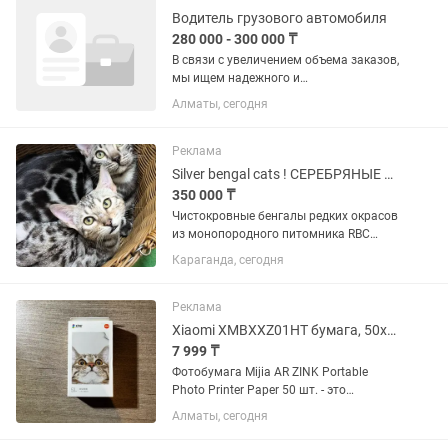
Водитель грузового автомобиля
280 000 - 300 000 ₸
В связи с увеличением объема заказов,
мы ищем надежного и
профессионального водителя на
Алматы, сегодня
грузовой автомобиль. Обязанности:
Управлять грузовыми
автомобилями [Хундай Н 100,
Реклама
Мерседес 817, Газель и авто...
Silver bengal cats ! СЕРЕБРЯНЫЕ бенгальские котята ! Ограничено !
350 000 ₸
Чистокровные бенгалы редких окрасов
из монопородного питомника RBC
MARSEILLE Окрасы: ns 24 (Серебро,
Караганда, сегодня
Угольное серебро), снежное серебро
(все вариации данного окраса: 31, 32,
33), бывает даже a 24...
Реклама
Xiaomi XMBXXZ01HT бумага, 50x76 мм, 50 листов, матовое покрытие
7 999 ₸
Фотобумага Mijia AR ZINK Portable
Photo Printer Paper 50 шт. - это
идеальное решение для тех, кто хочет
Алматы, сегодня
сохранить свои воспоминания в виде
качественных фотографий. Благодаря