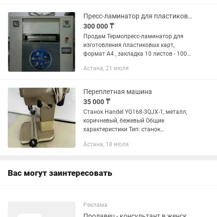
устройство идеально подходит для...
Пресс-ламинатор для пластиковых карт, термопресс
300 000 ₸
Продам Термопресс-ламинатор для
изготовления пластиковых карт,
формат А4 , закладка 10 листов - 100
карт. Воздушное и водяное охлаждение
Астана, 21 июля
! Приобретался за 2500 у.е. Рабочий,
хорошее состояние,...
Переплетная машина
35 000 ₸
Станок Handel YG168-3QJX-1, металл,
коричневый, бежевый Общие
характеристики Тип: станок
Максимальный размер сшивания:
Астана, 18 июля
110.0 листов Материал: металл
Размеры: 40х34х24,5см Вес: 6.5...
Вас могут заинтересовать
Реклама
Продавец - консультант в женский магазин одежды