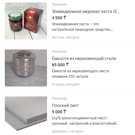
этой фотобумаге вы...
Реклама
Эпимедиумная медовая паста (Epimedyumlu Macun) Themra
4 500 ₸
Эпимедиумная паста — это
натуральное природное средство,
обладающее комплексным
Астана, сегодня
воздействием на организм мужчин и
женщин, выражающимся в выделении
тестостерона у мужчин и эстрогена у
Реклама
женщин, что...
Ёмкости из нержавеющей стали
85 000 ₸
Ёмкости из нержавеющего листа
объемом 250 литров.
Атырау, сегодня
Реклама
Плоский лист
9 000 ₸
ХЦЛ( хризотилцементный лист) -
прочный , негорючий и влагостойкий
строительный материал! Фасад,
Шымкент, сегодня
кровля, перегородки