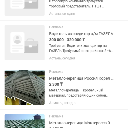
В торговую компанию требуется
торговый представитель. Наша
компания занимается оптовой и
Астана, сегодня
розничной продажей Куриной и
мясной продукции. ПО ВСЕМ
ВОПРОСАМ ЗВОНИТЕ НА УКАЗАННЫЙ
Реклама
НИЖЕ НОМЕР....
Водитель-экспедитор а/м ГАЗЕЛЬ
300 000 - 320 000 ₸
Требуется: Водитель-экспедитор на
ГАЗЕЛЬ Требуемый опыт работы: 3–6
лет Полная занятость, полный день.
Астана, сегодня
ПО ВСЕМ ВОПРОСАМ ЗВОНИТЕ/
ПИШИТЕ НА УКАЗАННЫЙ НИЖЕ
НОМЕР. Обязанности:
Реклама
•Своевременная...
Металлочерепица Россия Корея Китай. Толщина 0.40-0.50
2 300 ₸
Металлочерепица — кровельный
материал, представляющий собои
листы, изготовленные из
Алматы, сегодня
тонколистовой стали, алюминия или
меди, покрытые полимерным
защитным слоем, профилированные
Реклама
методом холодного...
Металлочерепица Монтеросса 0.45--0.50