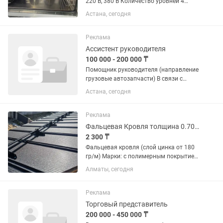
220 В, 380 В Количество уровней 4
Расстояние между уровнями 75 мм Тип
Астана, сегодня
и размер гастроемкостей и противней
600х400 MM Управление механическое
Температурный режим...
Реклама
Ассистент руководителя
100 000 - 200 000 ₸
Помощник руководителя (направление
грузовые автозапчасти) В связи с
развитием компании приглашаем в
Астана, сегодня
команду помощника руководителя по
направлению запасных частей для
грузовой техники (в первую...
Реклама
Фальцевая Кровля толщина 0.70мм
2 300 ₸
Фальцевая кровля (слой цинка от 180
гр/м) Марки: с полимерным покрытием
Толщина от 0,40 до 0,70мм Длина
Алматы, сегодня
листа от 1000см до 7 метров,
возможно изготовление под вашу
длину Ширина листа...
Реклама
Торговый представитель
200 000 - 450 000 ₸