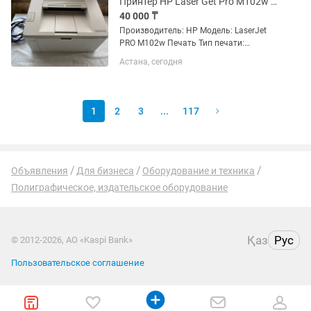
Принтер HP Laser Get Pro M102w в отличном состоянии мало использовали!
40 000 ₸
Производитель: HP Модель: LaserJet
PRO M102w Печать Тип печати:
Монохромная Разрешение печати, DPI:
Астана, сегодня
600 x 600 Максимальный формат
печати A4 Поддерживаемые форматы
печати А4, A5, A6, B5 Нестандартные...
1
2
3
...
117
Объявления
Для бизнеса
Оборудование и техника
Полиграфическое, издательское оборудование
Қаз
Рус
© 2012-2026, АО «Kaspi Bank»
Пользовательское соглашение