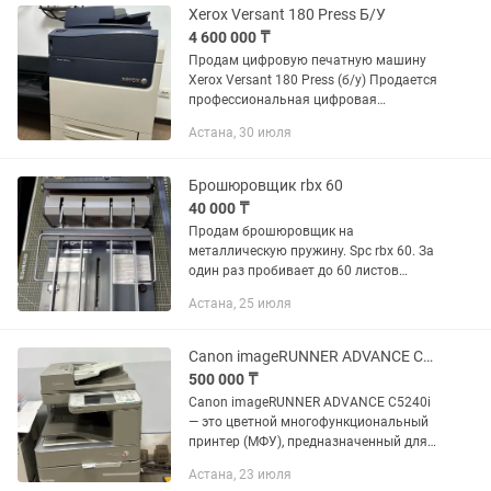
Xerox Versant 180 Press Б/У
4 600 000 ₸
Продам цифровую печатную машину
Xerox Versant 180 Press (б/у) Продается
профессиональная цифровая
печатная машина Xerox Versant 180
Астана, 30 июля
Press в отличном рабочем состоянии.
Идеально подходит для...
Брошюровщик rbx 60
40 000 ₸
Продам брошюровщик на
металлическую пружину. Spc rbx 60. За
один раз пробивает до 60 листов
бумаги 80 гр. Но в два этапа. Не
Астана, 25 июля
хватает двух ножей. Отверстия
круглые.
Canon imageRUNNER ADVANCE C5240i МФУ
500 000 ₸
Canon imageRUNNER ADVANCE C5240i
— это цветной многофункциональный
принтер (МФУ), предназначенный для
работы в офисах с средними и
Астана, 23 июля
высокими объемами печати. Это