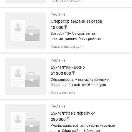
Павлодар, сегодня
ежемесячная премия Итого доход от
500 000 тг и выше Официальное
трудоустройство Опыт работы...
Реклама
Оператор выдачи заказов
12 000 ₸
Возраст 18+ Студентов не
рассматриваем Опыт работы
обязателен Знание кассового
Караганда, сегодня
аппарата Умение работать iiko Умение
принимать и пробивать заказы Умение
открывать и закрывать кассовую
Реклама
смену...
Бухгалтер-кассир
от 200 000 ₸
Обязанности: — приём наличных и
безналичных платежей — сверка
продаж с данными из ОФД — ведение
Актау, сегодня
кассовой документации — проведение
реализации товаров и услуги —
подготовка документов на отправку
Реклама
по...
Бухгалтер на первичку
280 000 ₸
Реализация, эсф, акт сверки, кассовая
книга. Офис, район 1 Алматы