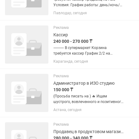
Условия: График работы: день/ночь/48
часов отдыха. Стабильная заработная
Павлодар, сегодня
плата (обсуждается на
собеседовании). Официальное
трудоустройство. Дружный...
Реклама
Кассир
240 000 - 270 000 ₸
⸻ В супермаркет Корзина
требуется кассир График 2/2 на
полный день(с 9:00 до 23:00),
Караганда, сегодня
возможно обучение ✅ Основные
обязанности: 1.Обслуживание
клиентов на кассе: •Прием наличных и
Реклама
безналичных...
Администратор в ИЗО студию
150 000 ₸
(Просьба писать на ) 🔥 Ищем
шустрого, вовлеченного и позитивного
Администратора в AdiArt Studio!
Астана, сегодня
Привет! Мы — творческая студия AdiArt
Studio. Мы учим детей и взрослых
видеть прекрасное, творить и...
Реклама
Продавец в продуктовом магазине
280 000 - 340 000 ₸