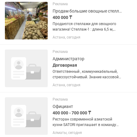
ведение кассовой отчетности
Реклама
Открытие...
Продам большие овощные стеллажи
400 000 ₸
Продаются стеллажи для овощного
магазина! Стеллаж-1 : длина 6,5 м,
высота 2,25 Стеллаж-2: длина 4,5 м,
Астана, сегодня
высота 2,25 Кассовая зона со стулом
Витринный холодильник Островки
Пароварка для кукурузы с...
Реклама
Администратор
Договорная
Ответственный , коммуникабельный,
стрессоустойчивый. Знание кассовой
дисциплины
Астана, сегодня
Реклама
Официант
400 000 - 700 000 ₸
Ресторан современной азиатской
кухни SATORI приглашает в команду
энергичных, улыбчивых и
Алматы, сегодня
ответственных официантов.