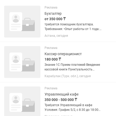
Реклама
Бухгалтер
от 350 000 ₸
требуется помощник бухгалтера.
Требования: •Опыт работы от 1 года:
•Знание 1С 8.3, Excel; • Опыт работы с
Астана, сегодня
реализацией (счет 1210) •Умение
работать с кассой и первичной...
Реклама
Кассир-операционист
180 000 ₸
Знание 1С Прием платежей Введение
кассовой книги Пунктуальность
Ответственность Внимательность
Карабулак (Турк. обл.), сегодня
Реклама
Управляющий кафе
350 000 - 500 000 ₸
Требуется Управляющий в кафе
Условия: График 5/2, с 8:30 до 18:00
Оклад 350 000 тг на руки +