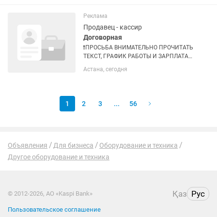
Требования: • Опыт работы
официантом приветствуется •
Реклама
Грамотная речь и опрятный...
Продавец - кассир
Договорная
❗️ПРОСЬБА ВНИМАТЕЛЬНО ПРОЧИТАТЬ
ТЕКСТ, ГРАФИК РАБОТЫ И ЗАРПЛАТА
ВСЁ НИЖЕ УКАЗАНО! Если не
Астана, сегодня
устраивает то или иное не нужно
ОТКЛИКАТЬСЯ❌ В сеть магазинов
бижутерии и аксессуаров Lady
Collection в ТРЦ...
1
2
3
...
56
Объявления
Для бизнеса
Оборудование и техника
Другое оборудование и техника
Қаз
Рус
© 2012-2026, АО «Kaspi Bank»
Пользовательское соглашение