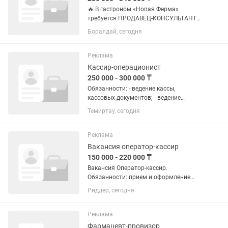
🔥 В гастроном «Новая Ферма»
требуется ПРОДАВЕЦ-КОНСУЛЬТАНТ
Мы ищем не новичка, а профессионала
Боралдай, сегодня
своего дела. Если у вас есть опыт
работы в гастрономе, вы умеете
работать с мясной продукцией и
Реклама
любите...
Кассир-операционист
250 000 - 300 000 ₸
Обязанности: - ведение кассы,
кассовых документов; - ведение
текущих расходов - составление
Темиртау, сегодня
кассовой отчетности. Требования:
опыт работы по специальности не
менее 1 года; умение работать с...
Реклама
Вакансия оператор-кассир
150 000 - 220 000 ₸
Вакансия Оператор-кассир.
Обязанности: прием и оформление
заказов, внесение данных в программу
Риддер, сегодня
учета, ведение соответствующих
журналов, работа с наличным и
безналичным расчетом, ведение
Реклама
кассового...
Фармацевт-провизор