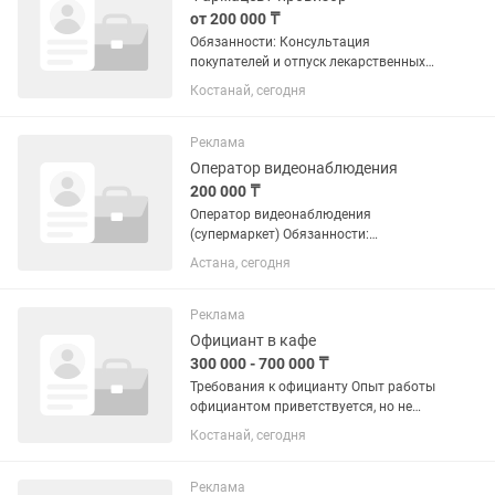
от 200 000 ₸
Обязанности: Консультация
покупателей и отпуск лекарственных
средств •Контроль качества, сроков
Костанай, сегодня
годности и условий хранения •Ведение
кассовой дисциплины и учетной
документации Условия: •Оклад от...
Реклама
Оператор видеонаблюдения
200 000 ₸
Оператор видеонаблюдения
(супермаркет) Обязанности:
Видеонаблюдение за торговым залом,
Астана, сегодня
кассовой зоной, складскими и
служебными помещениями. Контроль
соблюдения сотрудниками внутренних
Реклама
регламентов...
Официант в кафе
300 000 - 700 000 ₸
Требования к официанту Опыт работы
официантом приветствуется, но не
является обязательным — готовы
Костанай, сегодня
обучать. Грамотная и вежливая речь.
Доброжелательность,
коммуникабельность и
Реклама