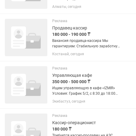
Алматы, сегодня
Реклама
Продавец-кассир
180 000 - 190 000 ₸
Вакансия продавца-кассира Мы
гарантируем: Стабильную заработную
плату: 180.000 – 190.000 тенге. График
Костанай, сегодня
работы 5/2 (8-часов) Выплата
зарплаты дважды в месяц либо
еженедельно на карту...
Реклама
Управляющая кафе
350 000 - 500 000 ₸
Ищем управляющую в кафе «IZMIR»
Условия: График 5/2, с 8:30 до 18:00
Оклад 350 000 тг на руки +
Экибастуз, сегодня
ежемесячная премия Итого доход от
500 000 тг и выше Официальное...
Реклама
Кассир-операционист
180 000 ₸
Требуется кассир-продавец на АЗС