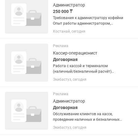
гостеприимство. ...
Администратор
250 000 ₸
Требования к администратору кофейни
Опыт работы администратором,
менеджером или старшим
Костанай, сегодня
сотрудником в сфере HoReCa от 1 года.
Знание стандартов обслуживания
гостей и высокий уровень сервиса. ...
Реклама
Кассир-операционист
Договорная
Работа с кассой и терминалом
(наличный/безналичный расчёт)
Открытие и закрытие смены, ведение
Экибастуз, сегодня
кассовой дисциплины Контроль
правильности чеков и расчётов
Реклама
Администратор
Договорная
Обслуживание клиентов на кассе,
проведение наличных и безналичных
расчетов Оформление чеков,
Экибастуз, сегодня
возвратов и обменов товаров/услуги
Контроль кассовой дисциплины и