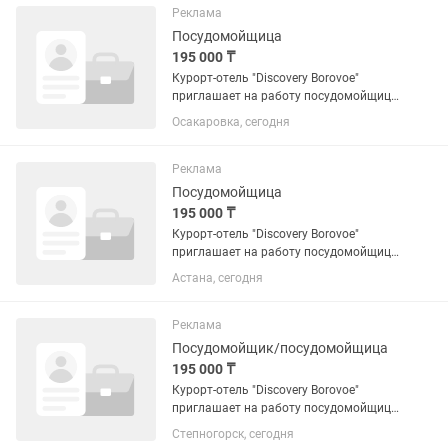
исходящими звонками •Выполнение...
Реклама
Посудомойщица
195 000 ₸
Курорт-отель "Discovery Borovoe"
приглашает на работу посудомойщицу.
«Discovery Borovoe» — это современный
Осакаровка, сегодня
курорт-отель для семейного отдыха,
расположенный в живописной
природной зоне: среди...
Реклама
Посудомойщица
195 000 ₸
Курорт-отель "Discovery Borovoe"
приглашает на работу посудомойщицу.
«Discovery Borovoe» — это современный
Астана, сегодня
курорт-отель для семейного отдыха,
расположенный в живописной
природной зоне: среди...
Реклама
Посудомойщик/посудомойщица
195 000 ₸
Курорт-отель "Discovery Borovoe"
приглашает на работу посудомойщицу.
«Discovery Borovoe» — это современный
Степногорск, сегодня
курорт-отель для семейного отдыха,