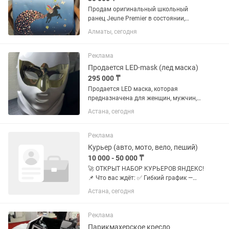
Продам оригинальный школьный
ранец Jeune Premier в состоянии,
близком к новому. Jeune Premier —
Алматы, сегодня
бельгийский премиальный бренд
школьных ранцев, сочетающий
стильный дизайн, легкость и высокое...
Реклама
Продается LED-mask (лед маска)
295 000 ₸
Продается LED маска, которая
предназначена для женщин, мужчин,
которые ухаживают за кожей лица и
Астана, сегодня
хотят сохранить молодость. LED маска
Корейского производства, покупали
именно в Сеуле в офисе...
Реклама
Курьер (авто, мото, вело, пеший)
10 000 - 50 000 ₸
🚀 ОТКРЫТ НАБОР КУРЬЕРОВ ЯНДЕКС!
📌 Что вас ждёт: ✅ Гибкий график —
выходите на смену тогда, когда удобно
Астана, сегодня
именно вам ✅ Регулярный заработок
без задержек ✅ Быстрое подключение
и старт работы ✅...
Реклама
Парикмахерское кресло