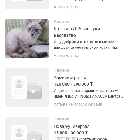
заботливую и профессиональную
Алматы, сегодня
няню для своего сына (11 месяцев).
Условия: · Район: близ ТРЦ «Глобус». ·
График: 2/2 с...
Реклама
Котята в Добрые руки
Бесплатно
Ищу добрые и ответственные семьи
для двух замечательных котят! Им
около 4 месяцев (дата рождения
Алматы, сегодня
примерно 22 марта). Они активные,
любознательные и очень любят
играть. У каждого свой характер:...
Реклама
Администратор
120 000 - 300 000 ₸
Ищем не просто администратора —
ищем лицо CHINGIZ PANACEA центра
Почему именно мы: сильные
Усть-Каменогорск, сегодня
специалисты и дружная команда
стабильная зарплата и уважительное
отношение вы — ключевой человек в...
Реклама
Повар-универсал
15 000 - 30 000 ₸
🇹🇷🇹🇷🇹🇷Курортный сезон