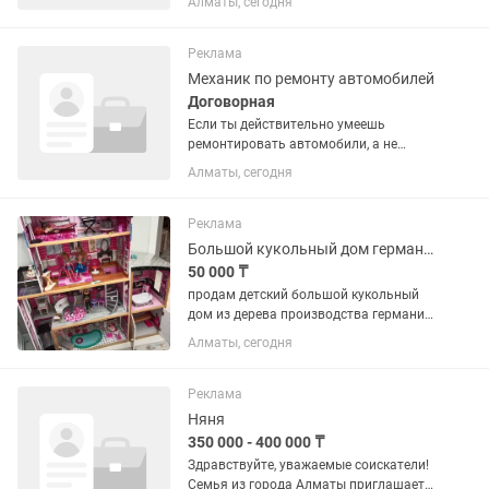
Алматы, сегодня
мировых сайтов) до выпуска и
распечатки на плоттере Canon TM350
формата А0, то есть разработки с нуля
Реклама
до...
Механик по ремонту автомобилей
Договорная
Если ты действительно умеешь
ремонтировать автомобили, а не
просто менять запчасти — мы ищем
Алматы, сегодня
именно тебя! Требования: Опыт работы
от 10 лет. Отличное знание ходовой
части и двигателей. Умение...
Реклама
Большой кукольный дом германия
50 000 ₸
продам детский большой кукольный
дом из дерева производства германия
. в стоимость входит все что на фото
Алматы, сегодня
именно мебель. есть лифт. бассейн.
ванна с унитазом. диваны кровать
лампа стол .барные...
Реклама
Няня
350 000 - 400 000 ₸
Здравствуйте, уважаемые соискатели!
Семья из города Алматы приглашает