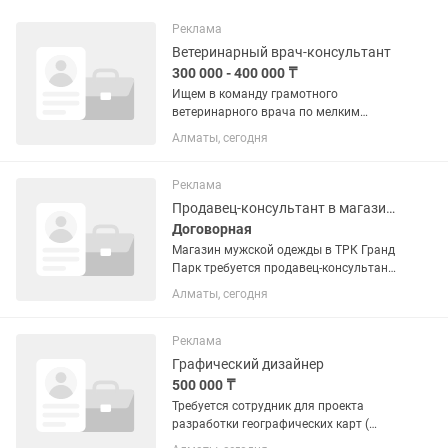
Реклама
Ветеринарный врач-консультант
300 000 - 400 000 ₸
Ищем в команду грамотного
ветеринарного врача по мелким
домашним животным\. Особенно
Алматы, сегодня
интересен специалист, который хорошо
знает кошек и собак и имеет опыт
работы именно с ними. Нам нужен не
Реклама
просто...
Продавец-консультант в магазине одежды
Договорная
Магазин мужской одежды в ТРК Гранд
Парк требуется продавец-консультант.
Только с опытом работы именно с
Алматы, сегодня
мужской одеждой Обязанности:
консультация покупателей,
мерчендайзинг, соблюдение...
Реклама
Графический дизайнер
500 000 ₸
Требуется сотрудник для проекта
разработки географических карт (
путем копирования с ведущих