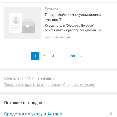
расположенный в живописной
природной зоне: среди...
Реклама
Посудомойщик/посудомойщица
195 000 ₸
Курорт-отель "Discovery Borovoe"
приглашает на работу посудомойщицу.
«Discovery Borovoe» — это современный
Боровое, сегодня
курорт-отель для семейного отдыха,
расположенный в живописной
природной зоне: среди...
1
2
3
...
188
Объявления
Личные вещи
Товары для красоты и здоровья
Средства по уходу
Похожие в городах
Средства по уходу в Астане