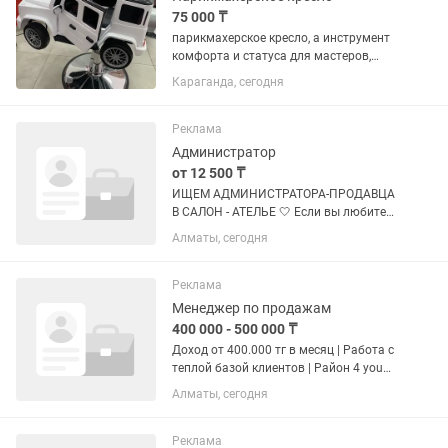
75 000 ₸
парикмахерское кресло, а инструмент
комфорта и статуса для мастеров,
которые ценят качество и внешний вид
Караганда, сегодня
своего салона. 🚗 Дизайн в стиле
автомобиля Привлекает внимание
клиентов и делает интерьер...
Реклама
Администратор
от 12 500 ₸
ИЩЕМ АДМИНИСТРАТОРА-ПРОДАВЦА
В САЛОН - АТЕЛЬЕ 🤍 Если вы любите
продажи, красивую сферу, умеете
Алматы, сегодня
снимать контент и хотите работать в
команде, которая постоянно
развивается, — возможно, мы ищем
Реклама
именно...
Менеджер по продажам
400 000 - 500 000 ₸
Доход от 400.000 тг в месяц | Работа с
теплой базой клиентов | Район 4 you
Здравствуйте! Меня зовут Наргиза, я
Алматы, сегодня
основатель компании Avital — лидер
рынка продукции для мастеров
наращивания и...
Реклама