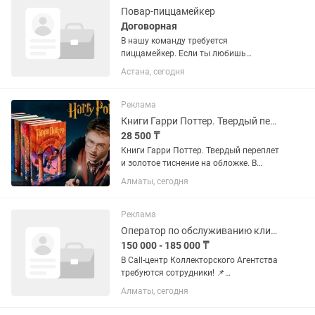
Повар-пиццамейкер
Договорная
В нашу команду требуется
пиццамейкер. Если ты любишь
готовить, умеешь работать быстро,
Астана, сегодня
аккуратно и хочешь развиваться в
современной сети ресторанов
быстрого питания — мы ждем именно
Реклама
тебя! Мы...
Книги Гарри Поттер. Твердый переплет. Росмэн перевод.
28 500 ₸
Книги Гарри Поттер. Твердый переплет
и золотое тиснение на обложке. В
подарочной упаковке! Перевод
Алматы, сегодня
Росмэн. Книги новые. Имена
персонажей именно такие, как мы
привыкли воспринимать их из...
Реклама
Оператор по обслуживанию клиентов по телефону
150 000 - 185 000 ₸
В Call-центр Коллекторского Агентства
требуются сотрудники! 📌
Обязанности: • Взыскание
Алматы, сегодня
задолженности, мотивация к оплате
задолженности •Работа с входящими и