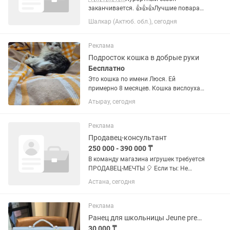
заканчивается. 👍👍👍Лучшие повара
ищут новую команду. Если вы
Шалкар (Актюб. обл.), сегодня
универсальный повар знающий
европу, восточку или японскую кухню?
Значит наша команда ищет именно
Реклама
вас. вам выдается...
Подросток кошка в добрые руки
Бесплатно
Это кошка по имени Люся. Ей
примерно 8 месяцев. Кошка вислоухая,
особенная, очень интересная смесь
Атырау, сегодня
пород, она не растёт, миниатюрная
кошка красавица. Люся
стерилизована, котят не будет, кушает
Реклама
всё,...
Продавец-консультант
250 000 - 390 000 ₸
В команду магазина игрушек требуется
ПРОДАВЕЦ-МЕЧТЫ 🎈 Если ты: Не
студент ✨ не опаздываешь никогда и
Астана, сегодня
никуда ✨ умеешь разговаривать с
людьми так, что они уходят с
покупками и улыбкой ✨ любишь
Реклама
детей,...
Ранец для школьницы Jeune premier
30 000 ₸