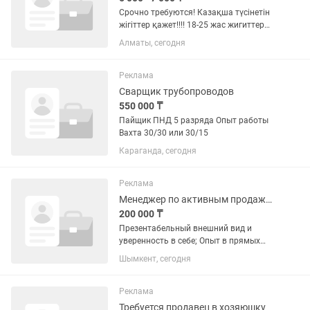
Срочно требуются! Казақша түсінетін
жігіттер қажет!!!! 18-25 жас жигиттер
кажет!!! 10кг-15 кг заттарды котере
Алматы, сегодня
алатын жигиттер кажет!!! 📌Упаковка и
погрузка Каспий заказов!!! ❌Опыт
работы не...
Реклама
Сварщик трубопроводов
550 000 ₸
Пайщик ПНД 5 разряда Опыт работы
Вахта 30/30 или 30/15
Караганда, сегодня
Реклама
Менеджер по активным продажам
200 000 ₸
Презентабельный внешний вид и
уверенность в себе; Опыт в прямых
продажах; Грамотная, убедительная
Шымкент, сегодня
речь и умение слушать;
Коммуникабельность,
доброжелательность;
Реклама
Целеустремленность, инициативность;
Требуется продавец в хозяюшку