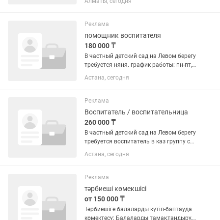
Алматы, сегодня
Реклама
помощник воспитателя
180 000 ₸
В частный детский сад на Левом берегу
требуется няня. график работы: пн-пт, с
8-18:30 ч, сб и вс выходной , оплата 180
Астана, сегодня
000 тг Помощь воспитателю, уборка
помещения. тел хабарласыңыз
баламен...
Реклама
Воспитатель / воспитательница
260 000 ₸
В частный детский сад на Левом берегу
требуется воспитатель в каз группу с
опытом работы. Полный рабочий день,
Астана, сегодня
каз. группа, пед образование. мекен
жай, Бұқар жырау. Мемлекеттік
дотациямен жұмыс...
Реклама
тәрбиеші көмекшісі
от 150 000 ₸
Тәрбиешіге балаларды күтіп-баптауда
көмектесу; Балаларды тамақтандыру,