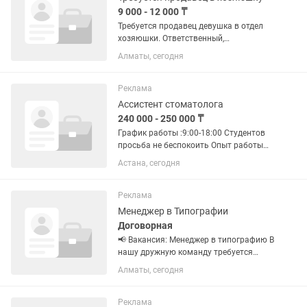
9 000 - 12 000 ₸
Требуется продавец девушка в отдел
хозяюшки. Ответственный,
доброжелательный. Без вредных
Алматы, сегодня
привычек. Знание казахского и
русского языка обязательно. Не
звонить! Писать .
Реклама
Ассистент стоматолога
240 000 - 250 000 ₸
График работы :9:00-18:00 Студентов
просьба не беспокоить Опыт работы
важен Резюме не забывайте ваше
Астана, сегодня
Реклама
Менеджер в Типографии
Договорная
📢 Вакансия: Менеджер в типографию В
нашу дружную команду требуется
менеджер по работе с клиентами.
Алматы, сегодня
Обязанности: Обработка входящих
сообщений в . Прием и обработка
входящих звонков. ...
Реклама