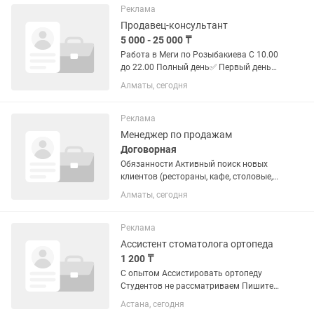
Реклама
Продавец-консультант
5 000 - 25 000 ₸
Работа в Меги по Розыбакиева С 10.00
до 22.00 Полный день✅ Первый день
стажировочный не оплачивается❗️ 5000
Алматы, сегодня
+ 4% оплачивается день в день. 💳
Обязанности: — Продавать украшения.
— Консультировать...
Реклама
Менеджер по продажам
Договорная
Обязанности Активный поиск новых
клиентов (рестораны, кафе, столовые,
гостиницы, пищевые производства,
Алматы, сегодня
торговые центры и другие
коммерческие объекты). Холодные
звонки и назначение встреч. ...
Реклама
Ассистент стоматолога ортопеда
1 200 ₸
С опытом Ассистировать ортопеду
Студентов не рассматриваем Пишите ,
на звонки не отвечаю
Астана, сегодня