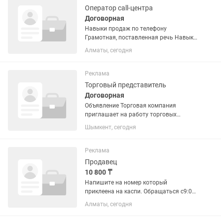
Оператор call-центра
Договорная
Навыки продаж по телефону
Грамотная, поставленная речь Навыки
работы с CRM (научим) Навыки
Алматы, сегодня
отправки писем и коммерческих
предложений Умение работать с
данными Умение работать с
Реклама
возражениями Навык...
Торговый представитель
Договорная
Объявление Торговая компания
приглашает на работу торговых
представителей. Требования:
Шымкент, сегодня
ответственность, активность, умение
работать с клиентами. Условия:
пятидневная рабочая неделя, оклад +
Реклама
бонусы...
Продавец
10 800 ₸
Напишите на номер который
приклеена на каспи. Обращаться с9:00
по 19:00
Алматы, сегодня