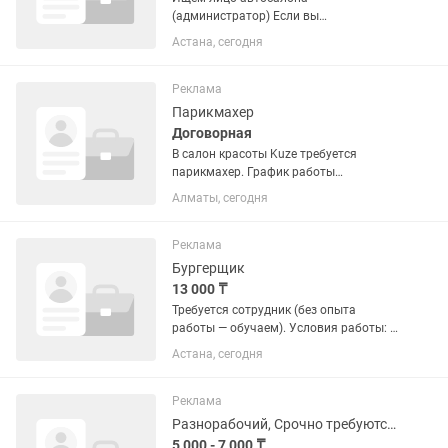
(администратор) Если вы
ответственный и адаптивный человек
Астана, сегодня
то вы нам подходите. Минимальные
обязанности с соответственной
оплатой. График 6/1
Реклама
Парикмахер
Договорная
В салон красоты Kuze требуется
парикмахер. График работы
2/2,проходимость хорошая. Мы
Алматы, сегодня
находимся около Вокзала 1. Пишите на
Реклама
Бургерщик
13 000 ₸
Требуется сотрудник (без опыта
работы — обучаем). Условия работы: -
Оплата за смену — 13 000 тг. -
Астана, сегодня
Стажировка оплачивается после
успешного трудоустройства. -
Заработная плата выплачивается 2
Реклама
раза в...
Разнорабочий, Срочно требуются упаковщик!
5 000 - 7 000 ₸