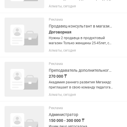
киімдерін ауыстыру және дәретханаға
Алматы, сегодня
алып бару; Топ бөлмесінде, жатын
бөлмеде және санитарлық торапта
тазалық сақтау; ...
Реклама
Продавец-консультант в магазине
Договорная
Нужны 2 продавца в продуктовый
магазин Только женщины 25-45лет, с
опытом работы. По всем вопросам
Алматы, сегодня
звоните по указанному номеру.
Реклама
Преподаватель дополнительного образования
270 000 ₸
Академия раннего развития Мегакидс
приглашает в свою команду педагога в
группу подготовка к школе.
Алматы, сегодня
Обязанности : - проведение занятий
согласно плану - взаимодействие с
родителями, подготовка...
Реклама
Администратор
150 000 - 300 000 ₸
Ищем лицо автосалона