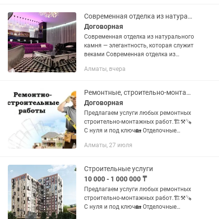
,коттедж под ключ.
Современная отделка из натурального камня
Договорная
Современная отделка из натурального
камня — элегантность, которая служит
веками Современная отделка из
натурального камня — это идеальное
Алматы, вчера
сочетание эстетики, прочности и
индивидуального подхода. Мы...
Ремонтные, строительно-монтажные работы
Договорная
Предлагаем услуги любых ремонтных
строительно-монтажных работ.🏗️⚒️🪚
С нуля и под ключ🏡 Отделочные
работы. Ремонт любой сложности
Алматы, 27 июля
(капитальный, косметический, евро).
Обои, шуба, левкас, стяжка,...
Строительные услуги
10 000 - 1 000 000 ₸
Предлагаем услуги любых ремонтных
строительно-монтажных работ.🏗️⚒️🪚
С нуля и под ключ🏡 Отделочные
работы. Ремонт любой сложности