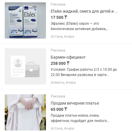
Знание современных техник и...
Реклама
Efalex жидкий, омега для детей и взрослых
17 500 ₸
Эфалекс (Efalex) сироп — это
биологически активная добавка,
содержащая смесь жирных кислот
Астана, вчера
Омега-3 и Омега-6, предназначенная
для улучшения когнитивных функций
(памяти, концентрации внимания) и...
Реклама
Бармен-официант
258 000 ₸
Условия: График работы 2/2 с 10.00 до
22.00 Вечерняя развозка в черте
города Вкусные обеды Официальное
Алматы, вчера
трудоустройство
Реклама
Продам вечернее платье
65 000 ₸
Продам платье новое, очень
эффектное, подойдет для любого
торжества и свадеб, очень добротное,
Астана, вчера
придаст образу элегантность, стиль и