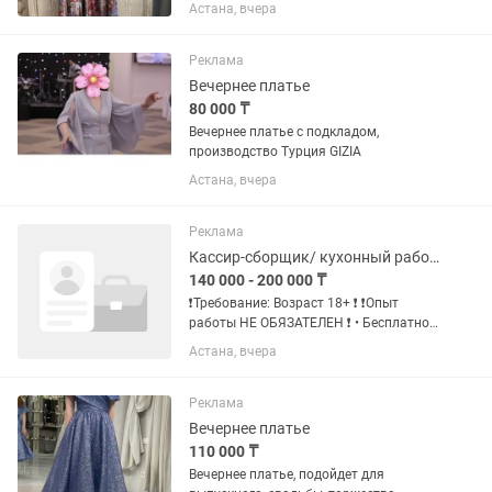
Астана, вчера
Реклама
Вечернее платье
80 000 ₸
Вечернее платье с подкладом,
производство Турция GIZIA
Астана, вчера
Реклама
Кассир-сборщик/ кухонный рабочий/ Рабочий на фритюре
140 000 - 200 000 ₸
❗️Требование: Возраст 18+ ❗️ ❗️Опыт
работы НЕ ОБЯЗАТЕЛЕН ❗️ • Бесплатное
обучение международным
Астана, вчера
стандартами • Официальное
трудоустройство • Стабильное
заработная плата • Зп от 140 000 и
Реклама
выше График...
Вечернее платье
110 000 ₸
Вечернее платье, подойдет для