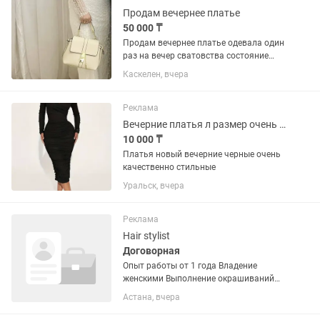
Продам вечернее платье
50 000 ₸
Продам вечернее платье одевала один
раз на вечер сватовства состояние
отличное камни все на месте затяжек
Каскелен, вчера
нет размер 46 . Скидка будет
Реклама
Вечерние платья л размер очень качественно
10 000 ₸
Платья новый вечерние черные очень
качественно стильные
Уральск, вчера
Реклама
Hair stylist
Договорная
Опыт работы от 1 года Владение
женскими Выполнение окрашиваний
любой сложности (однотонное,
Астана, вчера
мелирование, балаяж, airtouch, шатуш
и др.). Укладки и вечерние прически.