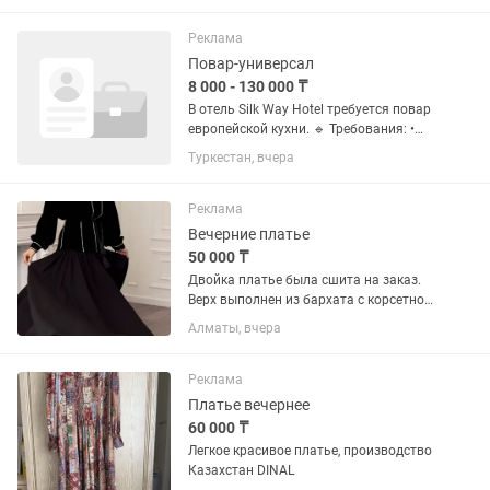
шарм, подойдет отлично на размер 46-
50, за счет покроя и...
Реклама
Повар-универсал
8 000 - 130 000 ₸
В отель Silk Way Hotel￼ требуется повар
европейской кухни. 🔹 Требования: •
Опыт работы обязателен • Знание
Туркестан, вчера
европейской кухни • Ответственность,
чистоплотность, скорость в работе 🔹
График работы: •...
Реклама
Вечерние платье
50 000 ₸
Двойка платье была сшита на заказ.
Верх выполнен из бархата с корсетной
конструкцией — сзади корсет,
Алматы, вчера
полностью закрытый. Низ платья
выполнен из шифона.Размер подойдет
на М,L, одевали один раз на...
Реклама
Платье вечернее
60 000 ₸
Легкое красивое платье, производство
Казахстан DINAL