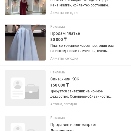
Срочно сатылады! Өте әдемі Бір рет
қана киілген, көйлектер состояние
идеальный Фигураны керемет
Алматы, сегодня
көрсетеді, өте нәзік әдемі Тойға,
мерекеге, туған күнге — дайын образ 1.
Қызыл көйлек 10к 2. Көк...
Реклама
Продам платье
80 000 ₸
Платье вечернее корсетное , один раз
на выход, после химчистки, очень
красивые!
Алматы, сегодня
Реклама
Сантехник КСК
150 000 ₸
Требуется сантехник на ночное
дежурство. Основные обязанности:
знание работы тепловых узлов,
Астана, сегодня
выполнение аварийных заявок от
жителей в вечерне-ночное время.
График работы: 2 ночи на дежурстве,
Реклама
затем 2...
Продавец в алкомаркет
Договорная