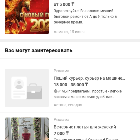
от 5 000 ₸
Здравствуйте!.Выполняю мелкий
бытовой ремонт от А до Я,только в
вечернее время.
Алматы, 15 июня
Вас могут заинтересовать
Реклама
Пеший курьер, курьер на машине, курьер на мопеде, вело курьер
18 000 - 35 000 ₸
🟢✅ Мы предлагаем , простые - легкие
заказы и максимально удобные
условия. У нас готовые заказы и
Астана, сегодня
удобные локации (работа рядом с
домом/учебой). 💰 Платим много,
платим быстро: ⭕️Ежедневный доход:
Реклама
от...
Вечерние платья для женский
7 000 ₸