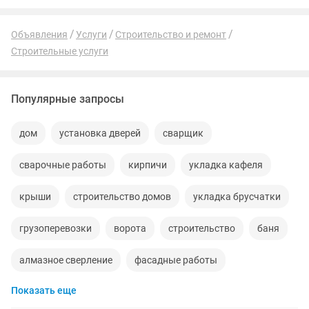
Объявления
Услуги
Строительство и ремонт
Строительные услуги
Популярные запросы
дом
установка дверей
сварщик
сварочные работы
кирпичи
укладка кафеля
крыши
строительство домов
укладка брусчатки
грузоперевозки
ворота
строительство
баня
алмазное сверление
фасадные работы
Показать еще
вывоз мусора
забор
строительные работы