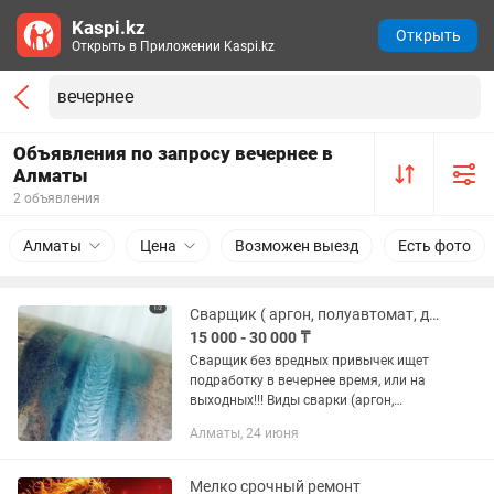
Kaspi.kz
Открыть
Открыть в Приложении Kaspi.kz
Объявления по запросу вечернее в
Алматы
2 объявления
Алматы
Цена
Возможен выезд
Есть фото
Сварщик ( аргон, полуавтомат, дуговая)
15 000 - 30 000 ₸
Сварщик без вредных привычек ищет
подработку в вечернее время, или на
выходных!!! Виды сварки (аргон,
полуавтомат, ручная дуговая) Виды
Алматы, 24 июня
материалов ( алюминий, медь, сталь,
нержавейка,...
Мелко срочный ремонт