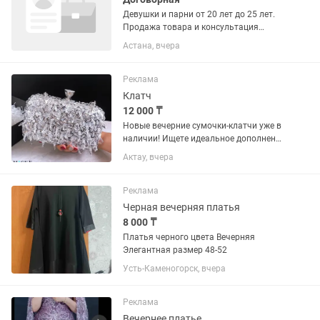
Девушки и парни от 20 лет до 25 лет.
Продажа товара и консультация
клиентов, знание ассортимента,
Астана, вчера
распределение товара на прилавок,
соблюдение порядка в маркете,
трудолюбие, без АРЕСТОВ банковских...
Реклама
Клатч
12 000 ₸
Новые вечерние сумочки-клатчи уже в
наличии! Ищете идеальное дополнение
к своему образу? Наши стильные
Актау, вчера
клатчи станут прекрасным выбором
для любого торжественного случая.
Подойдут для: • свадеб и...
Реклама
Черная вечерняя платья
8 000 ₸
Платья черного цвета Вечерняя
Элегантная размер 48-52
Усть-Каменогорск, вчера
Реклама
Вечернее платье