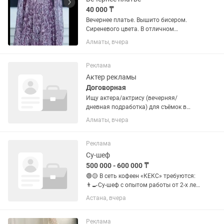
40 000 ₸
Вечернее платье. Вышито бисером.
Сиреневого цвета. В отличном
состоянии. Почти новое.
Алматы, вчера
Реклама
Актер рекламы
Договорная
Ищу актера/актрису (вечерняя/
дневная подработка) для съёмок в
Reels/TikTok (магазин техники).
Алматы, вчера
Занятость: 3 часа в неделю (снимаем
сразу 4–5 роликов). Оплата: 10 000 –
15 000 тг за смену (сразу на...
Реклама
Су-шеф
500 000 - 600 000 ₸
🟢🟡 В сеть кофеен «КЕКС» требуются:
👨🍳Су-шеф с опытом работы от 2-х лет
в кофейнях (Европа) 📆5/2 💰23.000/
Астана, вчера
смена+бонусы 🕖с 07.30-22.00
(внутренний график) ✅Бесплатное
питание, вечерняя развозка. ✅...
Реклама