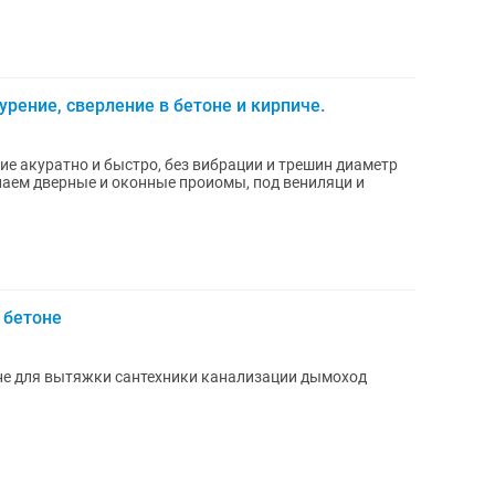
рение, сверление в бетоне и кирпиче.
ие акуратно и быстро, без вибрации и трешин диаметр
елаем дверные и оконные проиомы, под вениляци и
 бетоне
оне для вытяжки сантехники канализации дымоход