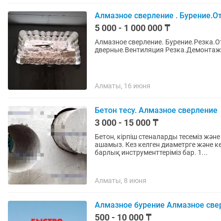
Алмазное сверление . Бурение.О
5 000 - 1 000 000 ₸
Алмазное сверление. Бурение.Резка.О
дверные.Вентиляция Резка.Демонтаж
Алматы, 16 июня
Бетон тесу. Алмазное сверление
3 000 - 15 000 ₸
Бетон, кірпіш стеналарды тесеміз жән
ашамыз. Кез келген диаметрге және к
барлық инструменттеріміз бар. 1...
Алматы, 8 июня
Алмазное бурение Алмазное све
500 - 10 000 ₸