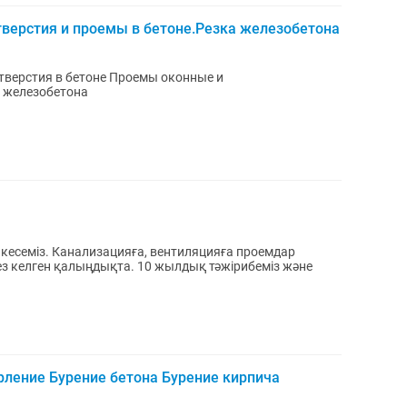
тверстия и проемы в бетоне.Резка железобетона
тверстия в бетоне Проемы оконные и
 железобетона
е кесеміз. Канализацияға, вентиляцияға проемдар
ез келген қалыңдықта. 10 жылдық тәжірибеміз және
рление Бурение бетона Бурение кирпича