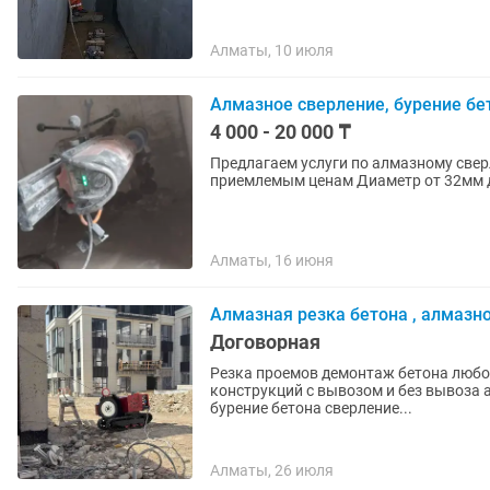
Алматы, 10 июля
Алмазное сверление, бурение бе
4 000 - 20 000 ₸
Предлагаем услуги по алмазному све
приемлемым ценам Диаметр от 32мм д
Алматы, 16 июня
Алмазная резка бетона , алмазн
Договорная
Резка проемов демонтаж бетона любо
конструкций с вывозом и без вывоза алмазное сверление алмазное бурение алмазная резка
бурение бетона сверление...
Алматы, 26 июля