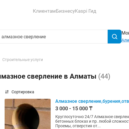
Клиентам
Бизнесу
Kaspi Гид
Мой
Ал
Строительные услуги
алмазное сверление в Алматы
(44)
Сортировка
Алмазное сверление,бурения,отве
3 000 - 15 000 ₸
Круглосуточно 24/7 Алмазное сверление отверстий и проемов в железобетоне, кирпиче,
бетонных блоках и пр. любой сложности. Отверстия под вентиляцию, канализацию, ото
Проемы, отверстия от...