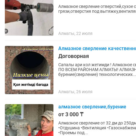
Алмазное сверление отверстий,сухое 
грязи,отверстия под вытяжку,вентиляц
Алматы, 22 июля
Алмазное сверление качественно
Договорная
Сапалы ари кол жетимди ! Алмазное сверление / Алмазное бурение ПО АДЕКВАТНЫМ ЦЕНАМ!
ПО ВСЕМ РАЙОНАМ АЛМАТЫ! АЛМАЗН
бурение(сверление) технологических..
Алматы, 26 июля
алмазное сверление,бурение
от 3 000 ₸
Алмазное сверление от 32 дм до 250дм : бетон,
•Отдушина •Вентиляция •Газоснабжения •Стояки водоснабжения •Кондиционирования
•Проемы под...