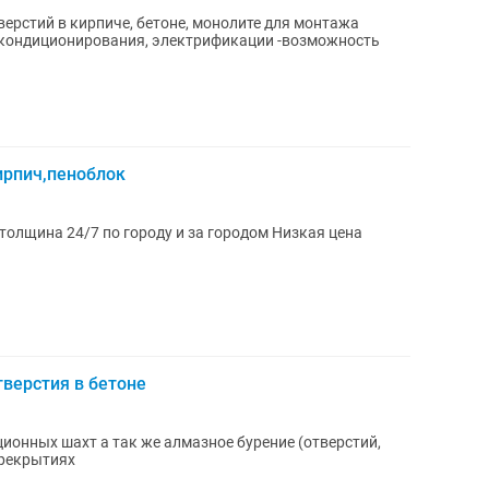
верстий в кирпиче, бетоне, монолите для монтажа
, кондиционирования, электрификации -возможность
ирпич,пеноблок
Алмазное сверление любой диаметр и толщина 24/7 по городу и за городом Низкая цена
тверстия в бетоне
ионных шахт а так же алмазное бурение (отверстий,
ерекрытиях