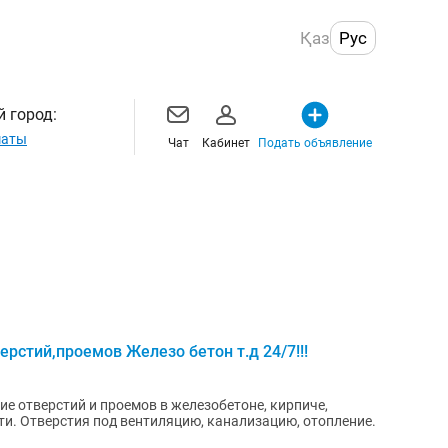
Қаз
Рус
 город:
маты
Чат
Кабинет
Подать объявление
рстий,проемов Железо бетон т.д 24/7!!!
пление.