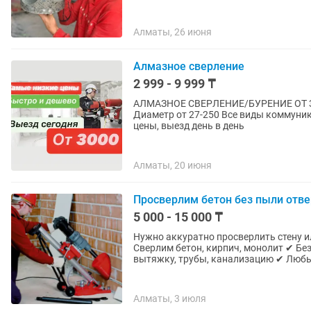
Алматы, 26 июня
Алмазное сверление
2 999 - 9 999 ₸
АЛМАЗНОЕ СВЕРЛЕНИЕ/БУРЕНИЕ ОТ 30
Диаметр от 27-250 Все виды коммуникаций Бетон/кирпич/железо/железобетон С
цены, выезд день в день
Алматы, 20 июня
Просверлим бетон без пыли отве
5 000 - 15 000 ₸
Нужно аккуратно просверлить стену ил
Сверлим бетон, кирпич, монолит ✔ Бе
вытяжку, трубы, канализацию ✔ Любы
Алматы, 3 июля