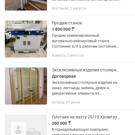
Дуб/ Бук/ Ясень/ Кедр/Берёза/ Ильм/
Костанай, 2 августа
Лиственница/ Сосна. Большой опыт
работ. Цена качество.
Продам станок
1 800 000 ₸
Продам комбинированный
фуговально-рейсмусовый станок
Состояние: Б/У, в рабочем состоянии.
Назначение: Профессиональное
Алматы, 2 августа
выравнивание поверхностей и
калибровка деревянных заготовок в
размер. Основные...
Эксклюзивные изделия столярных работ, для вашего интерьера!
Договорная
Эксклюзивные столярные изделия на
заказ: лестницы, мебель, двери и
декоративные элементы из
натурального дерева. Премиальное
Астана, 31 июля
качество, продуманные конструкции и
безупречная эстетика. Работаем...
Плотник на вахту 20/10 Хромтауский район
260 000 ₸
В горнодобывающую компанию