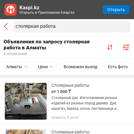
Kaspi.kz
Открыть
Открыть в Приложении Kaspi.kz
Объявления по запросу столярная
работа в Алматы
8 объявлений
Алматы
Цена
Возможен выезд
Есть фото
Столярные работы
от 1 000 ₸
Столярный Цех. Изготовление разных
изделий из разных пород дерева. Дуб,
карагач, береза, сосна, лиственница и
т.п. Находимся в Алматинской
Алматы, 8 июня
области, в городе Талгар. По всем
вопросам звоните или...
Столярные работы