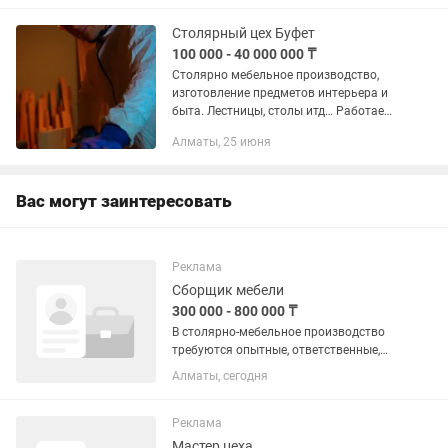
детские гарнитуры, межкомнатные
дверей, лестницы, МДФ,...
Столярный цех Буфет
100 000 - 40 000 000 ₸
Столярно мебельное производство,
изготовление предметов интерьера и
быта. Лестницы, столы итд… Работаем
с ценными породами дерева. Карагач
Алматы, 25 июня
Дуб Ясень Лиственница Изготовление
подоконников из...
Вас могут заинтересовать
Реклама
Сборщик мебели
300 000 - 800 000 ₸
В столярно-мебельное производство
требуются опытные, ответственные,
аккуратные с личным инструментом,
Алматы, сегодня
желательно на личном автомобиле
сборщики корпусной мебели. Умение
работать с крашенными...
Реклама
Мастер цеха