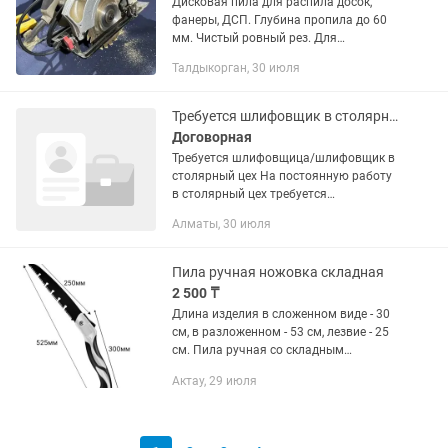
Дисковая пила для распила досок,
фанеры, ДСП. Глубина пропила до 60
мм. Чистый ровный рез. Для
столярных и строительных работ.
Талдыкорган, 30 июля
Адрес: Талдыкорган, ул. Абая 68
Самовывоз – бесплатно Доставка -
от...
Требуется шлифовщик в столярный цех
Договорная
Требуется шлифовщица/шлифовщик в
столярный цех На постоянную работу
в столярный цех требуется
шлифовщица/шлифовщик. Основная
Алматы, 30 июля
продукция: производство лестниц,
мебели, дверей, окон и прочих
столярных...
Пила ручная ножовка складная
2 500 ₸
Длина изделия в сложенном виде - 30
см, в разложенном - 53 см, лезвие - 25
см. Пила ручная со складным
механизмом для садовых и
Актау, 29 июля
строительных работ изготовлена из
высокопрочной, износостойкой и
гибкой...