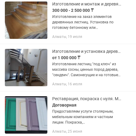
Изготовление и монтаж и деревянных лестниц. Изготовление мебели .
300 000 - 2 500 000 ₸
Изготовление на заказ элементов
деревянных лестниц. Установка по
готовому бетонному или
металлическому каркасу. Работа
Алматы, 19 июля
только с твердыми породами
древесины. Свой столярный цех. Опыт
10 лет.
Изготовление и установка деревянных лестниц
от 1 000 000 ₸
Изготовление лестниц "под ключ" из
массива сосны, ценных пород дерева,
"сендвич". Самонесущие и на готовые
конструкции из металла/ бетона.
Алматы, 16 июля
Подсветка ступеней. Ограждения из
стекла, дерева, металла....
Реставрация, покраска с нуля. Мебель, фасады, двери, беседки.
Договорная
Предоставляем услуги столярным,
мебельным компаниям и частным
лицам. Покраска,
реставрация:мебельные фасады,
Алматы, 25 июня
комоды, шкафы, кухонные — спальные-