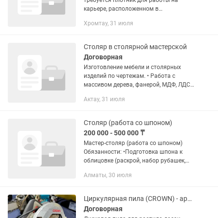
требуется плотник для работы на
карьере, расположенном в
Актюбинская область, Хромтауский
Хромтау, 31 июля
район, месторождение Лиманное. 📌
Обязанности: Выполнение плотницких
и столярных...
Столяр в столярной мастерской
Договорная
Изготовление мебели и столярных
изделий по чертежам. • Работа с
массивом дерева, фанерой, МДФ, ЛДСП
и другими материалами. • сборка
Актау, 31 июля
изделий. • Работа на фрезерных,
сверлильных и других...
Столяр (работа со шпоном)
200 000 - 500 000 ₸
Мастер-столяр (работа со шпоном)
Обязанности: •Подготовка шпона к
облицовке (раскрой, набор рубашек,
прессовка, закатка кромок).
Алматы, 30 июля
•Облицовка шпоном мебельных
фасадов, панелей и деталей...
Циркулярная пила (CROWN) - аренда
Договорная