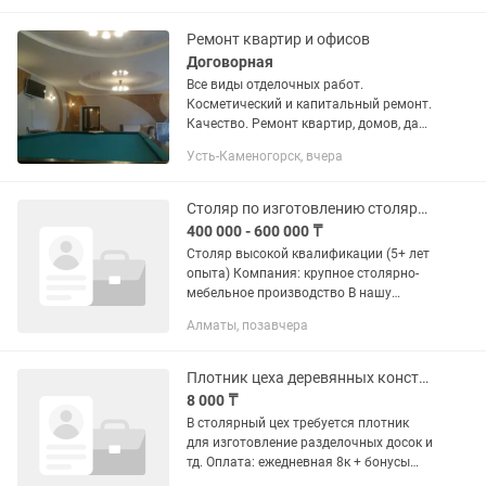
зимний период. Мы можем
гарантировать...
Ремонт квартир и офисов
Договорная
Все виды отделочных работ.
Косметический и капитальный ремонт.
Качество. Ремонт квартир, домов, дач,
офисов. Частичный, косметический,
Усть-Каменогорск, вчера
капитальный. Полы, стены,
перегородки, потолки, столярные...
Столяр по изготовлению столярных изделий
400 000 - 600 000 ₸
Столяр высокой квалификации (5+ лет
опыта) Компания: крупное столярно-
мебельное производство В нашу
команду требуется опытный столяр с
Алматы, позавчера
глубокими знаниями технологий
производства мебели и столярных...
Плотник цеха деревянных конструкций
8 000 ₸
В столярный цех требуется плотник
для изготовление разделочных досок и
тд. Оплата: ежедневная 8к + бонусы
(выдаются еженедельно). Опыт работы