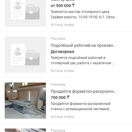
от 500 000 ₸
Требуется мастер столярного цеха.
График работы: 10:00-19:00, 6/1. Оклад
+ бонусы.
Астана, вчера
Реклама
Подсобный рабочий на производстве
Договорная
Требуется подсобный рабочий в
столярный цех, работа с карагачом.
Если у вас есть желание научится
Астана, вчера
профессии столяра, то вам к нам.
Реклама
Продаётся форматно-раскроечный станок с аспирационной системой
700 000 ₸
Продаётся форматно-раскроечный
станок с аспирационной системой
Продаётся профессиональный
Астана, вчера
форматно-раскроечный станок в
комплекте с системой аспирации
(пылеудаления). ✅ Станок полностью
Реклама