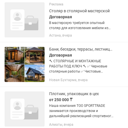
Реклама
Столяр в столярной мастерской
Договорная
В мастерскую требуется опытный
столяр для изготовления мебели из
массива и эпоксидной смолы. Нам
Астана, вчера
нужен человек, который знает весь
цикл производства и понимает
специфику работы с «живым» краем.
Бани, беседки, террасы, лестницы под ключ
Ваши...
Договорная
🔨 СТОЛЯРНЫЕ И МОНТАЖНЫЕ
РАБОТЫ ПОД КЛЮЧ 🔨 ✅ Черновые
столярные работы ✅ Чистовые
столярные работы ✅ Каркасное
Новая Бухтарма, вчера
строительство ✅ Изготовление и
монтаж металлоконструкций ✅
Монтаж электрики ✅ Обшивка...
Плотник, упаковщик в цех
от 250 000 ₸
Наша компания ТОО SPORTTRADE
занимается производством и
дальнейшей реализацией спортивного
инвентаря уже более 10 лет. Наш цех
Алматы, вчера
стабильно работает и в летний и в