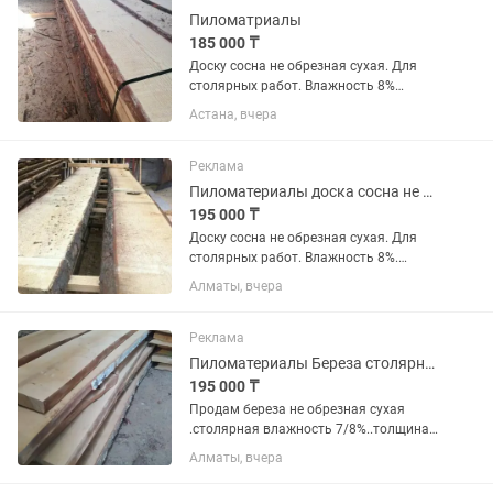
исправен и...
Пиломатриалы
185 000 ₸
Доску сосна не обрезная сухая. Для
столярных работ. Влажность 8%
толщина 50 мм, длина 6 метров
Астана, вчера
сортность 0 и 1
Реклама
Пиломатериалы доска сосна не обрезная сухая столярная
195 000 ₸
Доску сосна не обрезная сухая. Для
столярных работ. Влажность 8%.
Длина 6 метров. Толщина 50 мм, цена
Алматы, вчера
1 сорт, есть наличии 00 сорт
цена195000т в наличии есть доска)
Береза не обрезной сухая влажность...
Реклама
Пиломатериалы Береза столярная не обрезная сухая
195 000 ₸
Продам береза не обрезная сухая
.столярная влажность 7/8%..толщина
50мм .для столярных работ.в наличии
Алматы, вчера
0-1 сорт