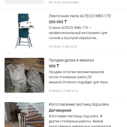
Астана, позавчера
с деревом обязателен.
Ленточная пила ALTECO WBS 170
200 000 ₸
Станок ALTECO WBS 170 —
профессиональный инструмент для
точной и быстрой обработки
древесины. С мощностью в 750 Вт и
Астана, 3 августа
скоростью вращения до 800 об/мин он
идеально подходит для выполнения
различных...
Продам дрова в мешках
900 ₸
Продам остатки пиломатериалов
после столярных работ,20
мешков.Отлично подойдет для бань.
Алматы, 3 августа
Изготовление лестниц под ключ
Договорная
Изготовим лестницу под ключ. И
другие столярные работы. Выбор
качественных мебельных материалов.