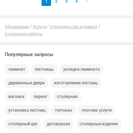
1
2
3
4
Объявления
Услуги
Строительство и ремонт
Столярные работы
Популярные запросы
ламинат
лестницы
укладка ламината
деревянные двери
изготовление лестниц
вагонка
паркет
столярная
установка лестниц
топчаны
плотник услуги
столярный цех
договорная
столярные изделия