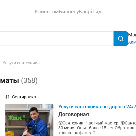
Клиентам
Бизнесу
Kaspi Гид
Мой
Ал
Услуги сантехника
Алматы
(358)
Сортировка
Услуги сантехника не дорого 24/
Договорная
🥸Сантехник. Частный мастер. 🥸Сантехническ
30 минут Опыт более 15 лет Обративши
только по факту. 2....