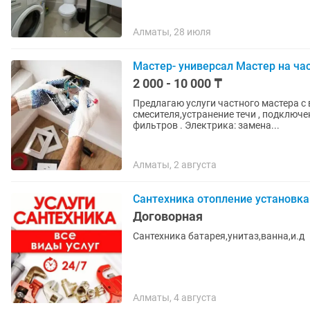
Алматы, 28 июля
Мастер- универсал Мастер на час
2 000 - 10 000 ₸
Предлагаю услуги частного мастера с выездом Перечень услуг: Са
смесителя,устранение течи , подключ
фильтров . Электрика: замена...
Алматы, 2 августа
Сантехника отопление установка
Договорная
Сантехника батарея,унитаз,ванна,и.д
Алматы, 4 августа