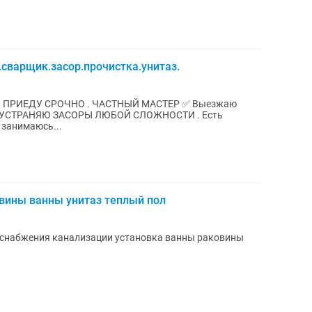
.сварщик.засор.прочистка.унитаз.
. ПPИЕДУ CРОЧHO . ЧACTHЫЙ MACTЕР ✅ Выeзжaю
 занимaюcь...
вины ванны унитаз теплый пол
оснабжения канализации установка ванны раковины