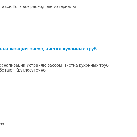
Ремонт замена унитаза Установка унитазов Есть все расходные материалы
канализации, засор, чистка кухонных труб
 Чистка кухонных труб
итаза Работают Круглосуточно
за