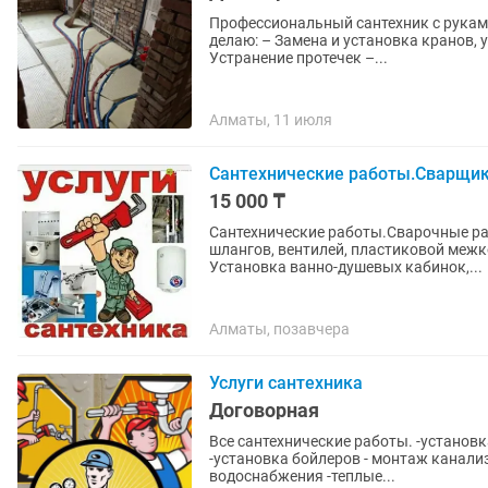
Профессиональный сантехник с руками 
делаю: – Замена и установка кранов, у
Устранение протечек –...
Алматы, 11 июля
Сантехнические работы.Сварщик
15 000 ₸
Сантехнические работы.Сварочные раб
шлангов, вентилей, пластиковой меж
Установка ванно-душевых кабинок,...
Алматы, позавчера
Услуги сантехника
Договорная
Все сантехнические работы. -установка котлов газовых/электрических/ твердотопливных
-установка бойлеров - монтаж канали
водоснабжения -теплые...