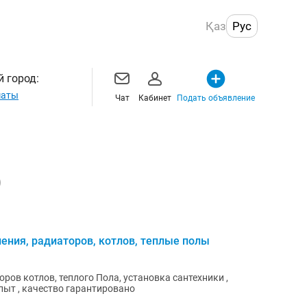
Қаз
Рус
 город:
маты
Чат
Кабинет
Подать объявление
)
ния, радиаторов, котлов, теплые полы
ров котлов, теплого Пола, установка сантехники ,
опыт , качество гарантировано