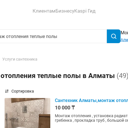
Клиентам
Бизнесу
Kaspi Гид
Мой
Ал
Услуги сантехника
 отопления теплые полы в Алматы
(49
Сортировка
Сантехник Алматы,монтаж отопле
10 000 ₸
Монтаж отопления , установка радиато
гребенка , прокладка труб , большой 