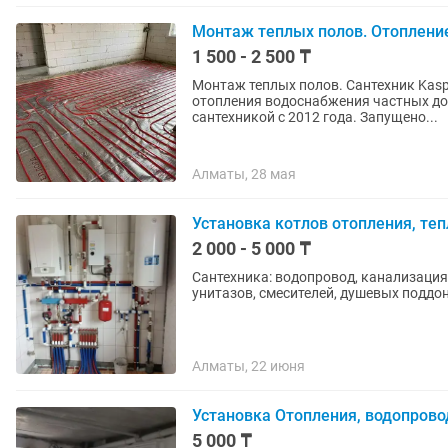
Монтаж теплых полов. Отоплени
1 500 - 2 500 ₸
Монтаж теплых полов. Сантехник Kaspi RED Kaspi KREDIT -
отопления водоснабжения частных д
сантехникой с 2012 года. Запущено...
Алматы, 28 мая
Установка котлов отопления, те
2 000 - 5 000 ₸
Сантехника: водопровод, канализация,
унитазов, смесителей, душевых поддо
Алматы, 22 июня
Установка Отопления, водопрово
5 000 ₸