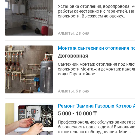
Установка отопления, водопровода, м
работы качественно и с гарантией. Н
сложности. Выезжаем на оценку...
Алматы, 2 июня
Монтаж сантехники отопления п
Договорная
Сантехник монтаж отопления под ключ Установка котлов Теплые полы Котельные лю
сложности Монтаж и демонтаж канализации Бак косвенного нагрева Рециркуляция горячей
воды Гарантийное...
Алматы, 6 июня
Ремонт Замена Газовых Котлов
5 000 - 10 000 ₸
Профессиональное обслуживание газов
безопасность вашего дома! Выполняю 
отопительного оборудования. Мои...