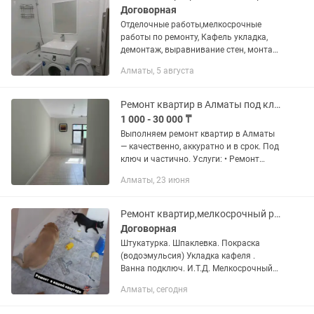
Договорная
Отделочные работы,мелкосрочные
работы по ремонту, Кафель укладка,
демонтаж, выравнивание стен, монтаж
гибкого мрамора ,лувера , сантех
Алматы, 5 августа
работа, монтаж трубы, установка сан.
фаянса, линолеум, плинтус,...
Ремонт квартир в Алматы под ключ Отделочные работы
1 000 - 30 000 ₸
Выполняем ремонт квартир в Алматы
— качественно, аккуратно и в срок. Под
ключ и частично. Услуги: • Ремонт
квартир под ключ • Отделочные
Алматы, 23 июня
работы • Малярные работы •
Шпаклевка стен и потолков •...
Ремонт квартир,мелкосрочный ремонт .отделочные работы. Муж на час. ДОРОГО
Договорная
Штукатурка. Шпаклевка. Покраска
(водоэмульсия) Укладка кафеля .
Ванна подключ. И.Т.Д. Мелкосрочный
ремонт. Чистотой аккуратно
Алматы, сегодня
.доступные цены РАБОТАЮ ОДИН...