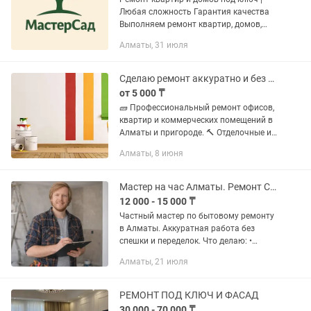
Любая сложность Гарантия качества
Выполняем ремонт квартир, домов,
коттеджей и коммерческих помещений
Алматы, 31 июля
любой сложности. Работаем
качественно, соблюдаем сроки и...
Сделаю ремонт аккуратно и без нервов Шпаклевка, Покраска, Отделка.
от 5 000 ₸
🧱 Профессиональный ремонт офисов,
квартир и коммерческих помещений в
Алматы и пригороде. 🔨 Отделочные и
малярные работы: – Левкас
Алматы, 8 июня
(шпаклевка) стен и потолков –
Покраска стен, потолков, откосов –...
Мастер на час Алматы. Ремонт Сантехник Электрик
12 000 - 15 000 ₸
Частный мастер по бытовому ремонту
в Алматы. Аккуратная работа без
спешки и переделок. Что делаю: •
сантехника • электрика • сборка и
Алматы, 21 июля
ремонт мебели • установка полок,
карнизов, техники • мелкий...
РЕМОНТ ПОД КЛЮЧ И ФАСАД
30 000 - 70 000 ₸