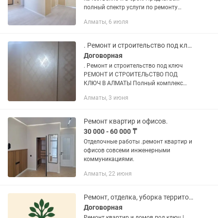
полный спектр услуги по ремонту
квартир: от дизайн-проекта до полной
Алматы, 6 июля
отделки. Работаем аккуратно, даём
гарантию на выполненные работы. ✅...
. Ремонт и строительство под ключ РЕМОНТ И СТРОИТЕЛЬСТВО ПОД КЛЮЧ В АЛМАТЫ
Договорная
. Ремонт и строительство под ключ
РЕМОНТ И СТРОИТЕЛЬСТВО ПОД
КЛЮЧ В АЛМАТЫ Полный комплекс
строительных и ремонтных работ от
Алматы, 3 июня
черновой отделки до сдачи объекта.
Услуги: • Капитальный ремонт
квартир...
Ремонт квартир и офисов.
30 000 - 60 000 ₸
Отделочные работы .ремонт квартир и
офисов совсеми инженерными
коммуникациями.
Алматы, 22 июня
Ремонт, отделка, уборка территории
Договорная
Ремонт квартир и домов под ключ |