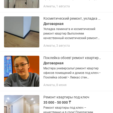
домов и офисов под ключ. Опыт
Алматы, 1 августа
работы, аккуратность и соблюдение
сроков. Наши услуги: • Штукатурка и...
Косметический ремонт, укладка ламината
Договорная
Укладка ламината и косметический
ремонт квартир Выполняем
качественный косметический ремонт
квартир, домов и офисов по
Алматы, 3 августа
доступным ценам. Наши услуги:
Укладка ламината Монтаж плинтусов
Поклейка...
Поклейка обоев! ремонт квартир и домов
Договорная
Мастера универсалы! ремонт квартир
офисов помещений и домов под ключ •
Поклейка обоев! • Левкас стен
потолков! • Закатка стен потолков! •
Алматы, 8 июня
Декоративная штукатурка! • Установка
галтелей плинтусов...
Ремонт квартиры под ключ
35 000 - 50 000 ₸
Ремонт квартиры под ключ –
качественно и в срок! Предлагаем