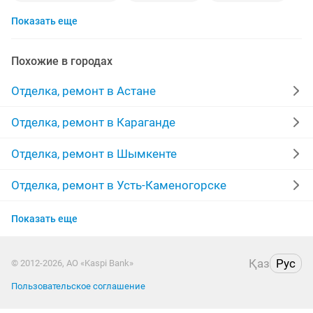
Показать еще
косметический ремонт квартир
кафель
гипсокартон
потолки
ламинат
сантехник
Похожие в городах
укладка
мелкий ремонт
жидкие обои
левкас
Отделка, ремонт в Астане
полы
маляры
штукатурка стен
плитка
Отделка, ремонт в Караганде
бригада
строительство
мастер
паркет
Отделка, ремонт в Шымкенте
межкомнатные двери
линолеум
качественно
Отделка, ремонт в Усть-Каменогорске
Отделка, ремонт в Актобе
ремонт домов
забор
покраска стен
монтаж
Показать еще
Отделка, ремонт в Актау
евро ремонт
травертин
Қаз
Рус
© 2012-2026, АО «Kaspi Bank»
Отделка, ремонт в Таразе
Пользовательское соглашение
Отделка, ремонт в Семее