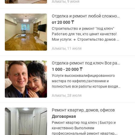
Алматы, 9 июня
проведению строительно-монтажных
работ (СМР). Если вы хотите...
Отделка и ремонт любой сложности
от 20 000 ₸
Строительство и ремонт "под ключ"
Работаю для тех, кто ценит качество!
Мои услуги: 🔹 Строительство домов и
коттеджей 🔹 Полный ремонт квартир
Алматы, 11 июля
и помещений 🔹 Отделочные и
фасадные работы Работаю...
Отделка-ремонт под ключ Все работы профессионально качественно!!!
1 000 - 20 000 ₸
Услуги высококвалифицированного
мастера по кафелю,сантехнике и
полностью все работы которые входят
в ремонт квартир домов под ключ,все
Алматы, 28 июля
отделочные
работы,левкас,ламинат,обои,Леонардо,
закатка, шёлк...
Ремонт квартир, домов, офисов
Договорная
Ремонт квартир под ключ | Быстро и
качественно Выполняем
профессиональный ремонт квартир,