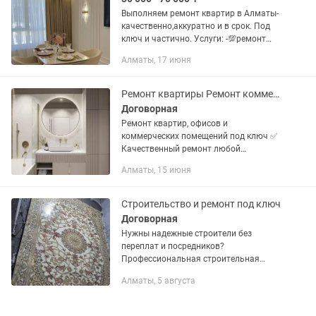
Выполняем ремонт квартир в Алматы-
качественно,аккуратно и в срок. Под
ключ и частично. Услуги: -💯ремонт
квартир и частных домов под ключ -💯-
Алматы, 17 июня
Отделочные работы -💯Малярные
работы -💯Шпаклевка стен и...
Ремонт квартиры Ремонт коммерческих помещений Ремонт офиса
Договорная
Ремонт квартир, офисов и
коммерческих помещений под ключ ✅
Качественный ремонт любой
сложности ✅ Квартиры, дома, офисы,
Алматы, 15 июня
магазины, рестораны и другие
коммерческие объекты ✅
Косметический, капитальный...
Строительство и ремонт под ключ
Договорная
Нужны надежные строители без
переплат и посредников?
Профессиональная строительная
бригада выполнит работы любой
Алматы, 5 августа
сложности — от мелкого ремонта до
строительства под ключ. Работаем
аккуратно,...