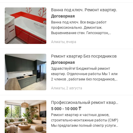
робот.
Ванна под ключ. Ремонт квартир.
Договорная
Ванна под ключ. Все виды работ
профессионально. Демонтаж.
Выравнивание стен. Гипсокартон,
короба. Укладка плитки, керамогранит.
Алматы, вчера
Установка сантехнического
оборудования. Ремонт квартир.
Отделочные...
Ремонт квартир Без посредников
Договорная
Здравствуйте! Бюджетный ремонт
квартир. Отделочные работы Мы 1 или
2 членов , работаем без посредников,
без лишних накруток и процентов. Вы
Алматы, 2 августа
гарантированно получаете лучшую
цену! ❤️ Добавьте это...
Профессиональный ремонт квартир и частных домов
5 000 - 10 000 ₸
Ремонт квартир и частных домов,
строительно-монтажные работы (СМР)
Мы предлагаем полный спектр услуги
по ремонту квартир, частных домов и