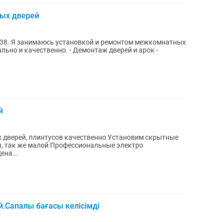
ых дверей
е 38. Я занимаюсь установкой и ремонтом межкомнатных
о. - Демонтаж дверей и арок -
й
дверей, плинтусов качественно Установим скрытные
ы, так же малой Профессиональные электро
ена...
.Сапалы бағасы келісімді