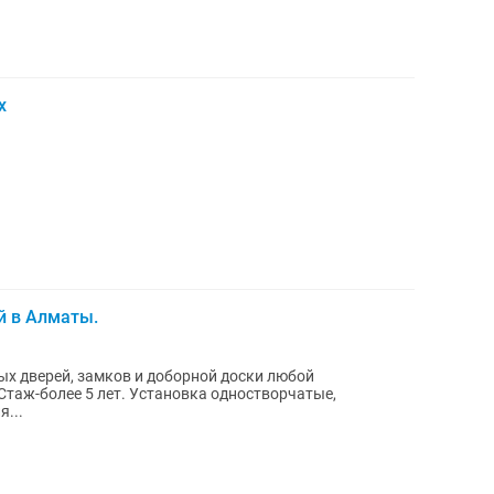
х
й в Алматы.
х дверей, замков и доборной доски любой
Установка одностворчатые,
я...