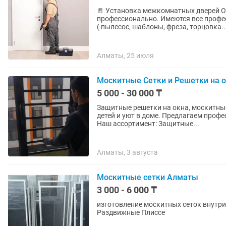
🚪 Установка межкомнатных дверей Оп
профессионально. Имеются все профе
( пылесос, шаблоны, фреза, торцовка..
Алматы, 25 июля
Москитные Сетки и Решетки на о
5 000 - 30 000 ₸
Защитные решетки на окна, москитные
детей и уют в доме. Предлагаем проф
Наш ассортимент: Защитные...
Алматы, 3 августа
Москитные сетки Алматы
3 000 - 6 000 ₸
изготовление москитных сеток внутриние москитные сетки наружние москитные сетки
Раздвижные Плиссе