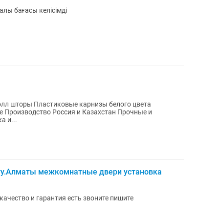
лы бағасы келісімді
олл шторы Пластиковые карнизы белого цвета
е Производство Россия и Казахстан Прочные и
 и...
ату.Алматы межкомнатные двери установка
ачество и гарантия есть звоните пишите