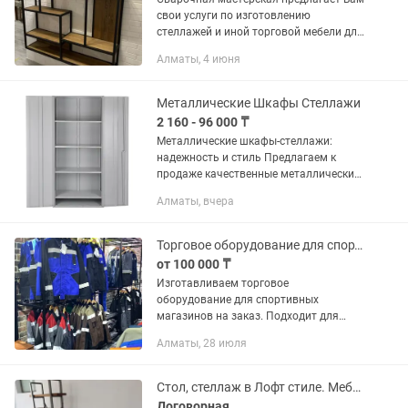
свои услуги по изготовлению
стеллажей и иной торговой мебели для
бутиков, магазинов и дома. Делаем
Алматы, 4 июня
изделия из нержавейки, черного
металла с порошковым покрытием....
Металлические Шкафы Стеллажи
2 160 - 96 000 ₸
Металлические шкафы-стеллажи:
надежность и стиль Предлагаем к
продаже качественные металлические
шкафы-стеллажи, идеально
Алматы, вчера
подходящие для организации
пространства на складе, в гараже,
офисе или...
Торговое оборудование для спортивного магазина стеллажи, стойки, вешалки
от 100 000 ₸
Изготавливаем торговое
оборудование для спортивных
магазинов на заказ. Подходит для
размещения одежды, обуви, мячей,
Алматы, 28 июля
аксессуаров и спортивного инвентаря.
Производим: • торговые стеллажи •
полки для...
Стол, стеллаж в Лофт стиле. Мебель на заказ.
Договорная