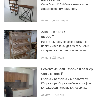
Стол Лофт 125х60см Изготовим на
заказ по вашим размерам.
Алматы, позавчера
Хлебные полки
55 000 ₸
Изготавливаем на заказ хлебные
полки и стеллажи для магазинов и
супермаркетов. Цены зависят от
размера. Срок изготовления и
Алматы, 26 июля
доставка обговаривается
индивидуально.
Ремонт мебели. Сборка и разборка мебели Алматы. Мелькие ремонты тоже есть
500 - 10 000 ₸
Сборка и разборка 24/7 работаем
Сборка и разборка мебели; -шкафы-
купе, комоды, стеллажи; -сборка
офисной мебели; -сборка кровати,
Алматы, 15 июня
диванов, спальный; -сборка мебели в
магазинах; -перестановки по...