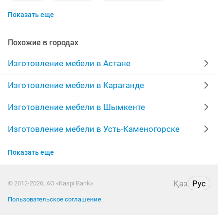
Показать еще
мягкая мебель
мебельщик
мебель заказ
спальный гарнитур
изготовление мягкой мебели
Похожие в городах
диван кровать
детская кровать
сборщик мебели
Изготовление мебели в Астане
перетяжка мягкой мебели
новая мебель
Изготовление мебели в Караганде
корпусная мебель
лдсп
спальня
Изготовление мебели в Шымкенте
мягкая мебель на заказ
купе
стулья
Изготовление мебели в Усть-Каменогорске
Изготовление мебели в Актобе
шкаф на балкон
гарнитура
Показать еще
Изготовление мебели в Таразе
корпусная мебель на заказ
детская мебель
Қаз
Рус
© 2012-2026, АО «Kaspi Bank»
Изготовление мебели в Уральске
мелкий ремонт
реставрация
ремонт шкафа
Пользовательское соглашение
Изготовление мебели в Атырау
комод
новые кухни