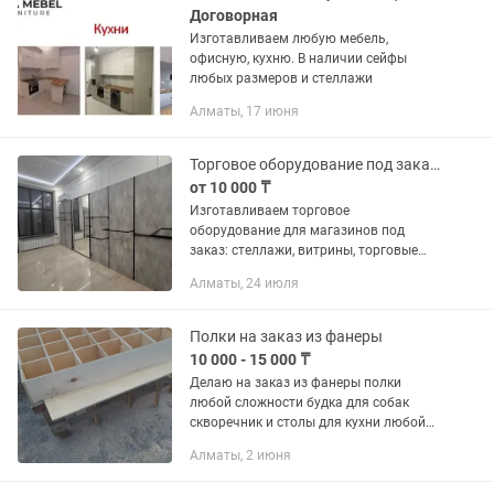
Договорная
Изготавливаем любую мебель,
офисную, кухню. В наличии сейфы
любых размеров и стеллажи
Алматы, 17 июня
Торговое оборудование под заказ. Рейл, стеллаж, ресепшн
от 10 000 ₸
Изготавливаем торговое
оборудование для магазинов под
заказ: стеллажи, витрины, торговые
стойки, прикассовые зоны, островные
Алматы, 24 июля
конструкции, ресепшны, лифт-
оборудование. Собственное
производство:...
Полки на заказ из фанеры
10 000 - 15 000 ₸
Делаю на заказ из фанеры полки
любой сложности будка для собак
скворечник и столы для кухни любой
сложности
Алматы, 2 июня