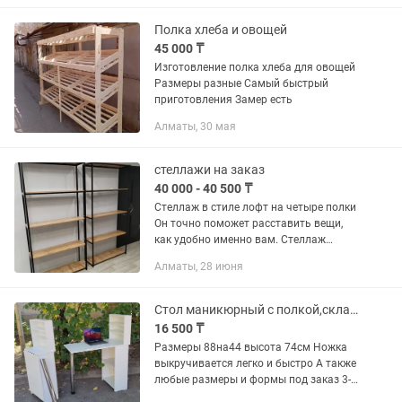
Полка хлеба и овощей
45 000 ₸
Изготовление полка хлеба для овощей
Размеры разные Самый быстрый
приготовления Замер есть
Алматы, 30 мая
стеллажи на заказ
40 000 - 40 500 ₸
Стеллаж в стиле лофт на четыре полки
Он точно поможет расставить вещи,
как удобно именно вам. Стеллаж
занимает немного места но может
Алматы, 28 июня
вместить все ваши вещи, которым не
нашлось места. черный цвет...
Стол маникюрный с полкой,складной
16 500 ₸
Размеры 88на44 высота 74см Ножка
выкручивается легко и быстро А также
любые размеры и формы под заказ 3-5
дней изготовление