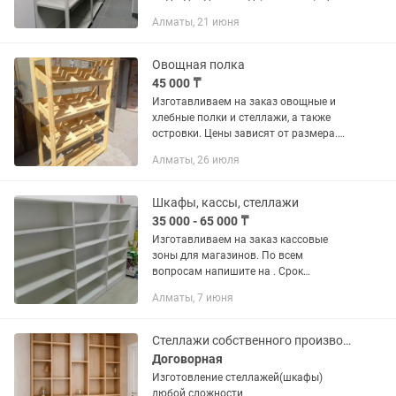
и гаража. Работаем с физическими и
Алматы, 21 июня
юридическими лицами. Возможна
продажа с документами. В наличии...
Овощная полка
45 000 ₸
Изготавливаем на заказ овощные и
хлебные полки и стеллажи, а также
островки. Цены зависят от размера.
Срок изготовления 1-2 дня и доставка
Алматы, 26 июля
обговаривается индивидуально.
Шкафы, кассы, стеллажи
35 000 - 65 000 ₸
Изготавливаем на заказ кассовые
зоны для магазинов. По всем
вопросам напишите на . Срок
изготовления от 1 го дня.
Алматы, 7 июня
Стеллажи собственного производства
Договорная
Изготовление стеллажей(шкафы)
любой сложности