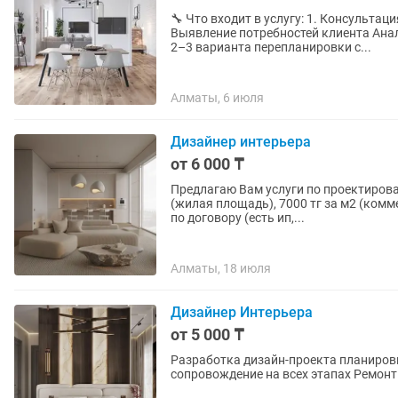
🔧 Что входит в услугу: 1. Консульта
Выявление потребностей клиента Анал
2–3 варианта перепланировки с...
Алматы, 6 июля
Дизайнер интерьера
от 6 000 ₸
Предлагаю Вам услуги по проектированию вашего
(жилая площадь), 7000 тг за м2 (ком
по договору (есть ип,...
Алматы, 18 июля
Дизайнер Интерьера
от 5 000 ₸
Разработка дизайн-проекта планировка • 3D • чертежи Авторский надзор контроль и