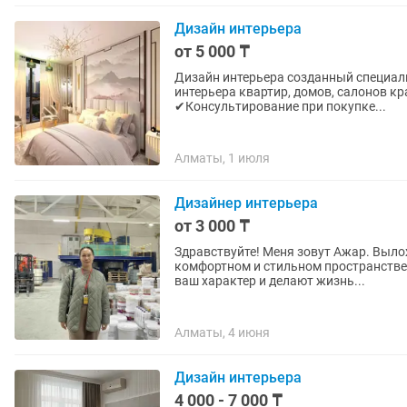
Дизайн интерьера
от 5 000 ₸
Дизайн интерьера созданный специально для Вас✅️ Что вы полу
интерьера квартир, домов, салонов кр
✔Консультирование при покупке...
Алматы, 1 июля
Дизайнер интерьера
от 3 000 ₸
Здравствуйте! Меня зовут Ажар. Выложенные фото, мои работы. Превращаю ваши мечты о
комфортном и стильном пространстве
ваш характер и делают жизнь...
Алматы, 4 июня
Дизайн интерьера
4 000 - 7 000 ₸