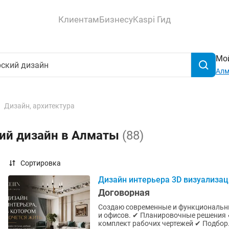
Клиентам
Бизнесу
Kaspi Гид
Мой
Ал
Дизайн, архитектура
кий дизайн в Алматы
(88)
Сортировка
Дизайн интерьера 3D визуализац
Договорная
Создаю современные и функциональны
и офисов. ✔ Планировочные решения ✔ Фотореалистичная 3D-визуализация ✔ Полный
комплект рабочих чертежей ✔ Подбор.