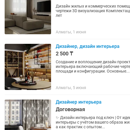
Дизайн жилых и коммерческих помещений. Пакеты услуги от 3000 тг за кВ.м 
чертежи 3D визуализация Комплектация материалов Авторский надзор Опыт работы более 8
лет
Алматы, 1 июня
Дизайнер, дизайн интерьера
2 500 ₸
Создание и воплощение дизайн проек
интерьера включающий рабочие черте
площади и конфигурации. Основные...
Алматы, 5 июня
Дизайнер интерьера
Договорная
✨ Дизайн интерьера под ключ | От ид
интерьеры с учётом вашего образа жиз
а как практик с опытом...