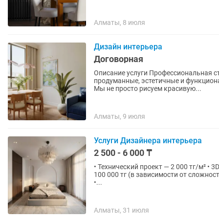
Алматы, 8 июля
Дизайн интерьера
Договорная
Описание услуги Профессиональная студия дизайна интерьера полного цикла. Создаем
продуманные, эстетичные и функцион
Мы не просто рисуем красивую...
Алматы, 9 июля
Услуги Дизайнера интерьера
2 500 - 6 000 ₸
• Технический проект — 2 000 тг/м² • 3
100 000 тг (в зависимости от сложности проекта) • 3D визуализация • П
•...
Алматы, 31 июля