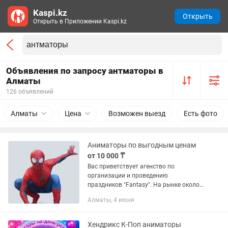
Kaspi.kz
Открыть
Открыть в Приложении Kaspi.kz
Объявления по запросу антматоры в
Алматы
126 объявлений
Алматы
Цена
Возможен выезд
Есть фото
Аниматоры по выгодным ценам
от 10 000 ₸
Вас приветствует агенство по
организации и проведению
праздников "Fantasy". На рынке около
10 лет, более 10000 довольных
Алматы, 4 июня
клиентов, педагогическое,
психологическое и актерское
образование у артистов....
Хендрикс К-Поп аниматоры