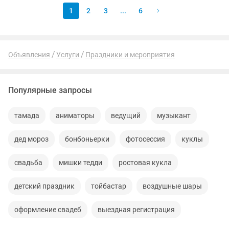
1
2
3
...
6
Объявления
Услуги
Праздники и мероприятия
Популярные запросы
тамада
аниматоры
ведущий
музыкант
дед мороз
бонбоньерки
фотосессия
куклы
свадьба
мишки тедди
ростовая кукла
детский праздник
тойбастар
воздушные шары
оформление свадеб
выездная регистрация