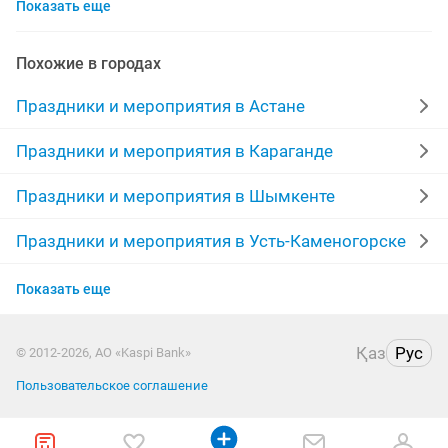
Показать еще
танцы
кудалык
кыз узату
аквагрим
мыльные пузыри
домбыра
арки
Похожие в городах
организации
клоун
слайд шоу
услуги повара
Праздники и мероприятия в Астане
банкетный зал
предложение руки и сердца
певец
Праздники и мероприятия в Караганде
воздушный
баннер
медведь
фокусник
Праздники и мероприятия в Шымкенте
организация праздников
пригласительные
узату
Праздники и мероприятия в Усть-Каменогорске
Праздники и мероприятия в Актобе
цене
гелиевые шары
снегурочка
Показать еще
Праздники и мероприятия в Актау
Қаз
Рус
© 2012-2026, АО «Kaspi Bank»
Праздники и мероприятия в Павлодаре
Пользовательское соглашение
Праздники и мероприятия в Семее