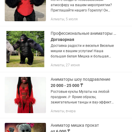
атмосферу на вашем мероприятии?
Приглашайте нашего Гориллу! Он
принесет с собой веселье и позитив,
Алматы, 5 июля
чтобы каждый гость остался восторге!
ЛАБУБУ, КУРАМИ, Горилла 🦍 КИНГ...
Профессиональные аниматоры на любые мероприятия,горилла белая мишка
Договорная
Доставка радости и веселья Веселые
мишки к вашим услугам! Наша
большая белая Мишка и большая
черная Горилла будут рады встречи с
Алматы, 27 июня
вами: -Выписка с роддома -Гендер-Пати
-Предложение руки и...
Аниматоры шоу поздравление
20 000 - 25 000 ₸
Ростовые куклы Мулаты на любой
праздник 🎉 Яркие образы,
зажигательные танцы и вау-эффект
для гостей! Подойдут для: — дней
Алматы, вчера
рождений — свадеб — корпоративов —
открытий заведений — фотосессий —...
Аниматор мишка прокат
от 6 000 ₸