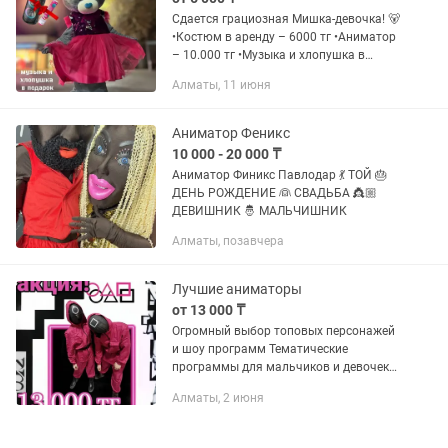
Сдается грациозная Мишка-девочка! 🐻
•Костюм в аренду – 6000 тг •Аниматор
– 10.000 тг •Музыка и хлопушка в
подарок! 🎶 Также возможна платная
Алматы, 11 июня
доставка костюма Подарите вашему
празднику незабываемую...
Аниматор Феникс
10 000 - 20 000 ₸
Аниматор Финикс Павлодар 💃 ТОЙ 🎂
ДЕНЬ РОЖДЕНИЕ 👰 СВАДЬБА 👸🏼
ДЕВИШНИК 🤴 МАЛЬЧИШНИК
Алматы, позавчера
Лучшие аниматоры
от 13 000 ₸
Огромный выбор топовых персонажей
и шоу программ Тематические
программы для мальчиков и девочек
Проведение на казахском и русском
Алматы, 2 июня
языке