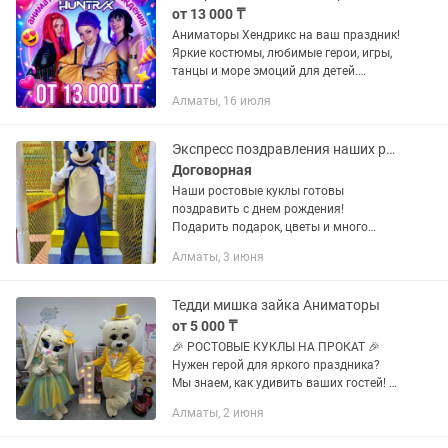
от 13 000 ₸
Аниматоры Хендрикс на ваш праздник!
Яркие костюмы, любимые герои, игры,
танцы и море эмоций для детей.
Аквагрим и крутые шоу.
Алматы, 16 июля
Экспресс поздравления наших ростовых аниматоров
Договорная
Наши ростовые куклы готовы
поздравить с днем рождения!
Подарить подарок, цветы и много
позитивных эмоций! Встретить
Алматы, 3 июня
малыша и маму с роддома
,поздравить и сделать
запоминающийся фото! Встречать
Тедди мишка зайка Аниматоры
гостей...
от 5 000 ₸
🎉 РОСТОВЫЕ КУКЛЫ НА ПРОКАТ 🎉
Нужен герой для яркого праздника?
Мы знаем, как удивить ваших гостей! ✨
Идеально для: 🎈 Детских дней
Алматы, 2 июня
рождения 🎁 Открытий магазинов 📸
Фото- и видеосъемок 🏢 Корпоративов