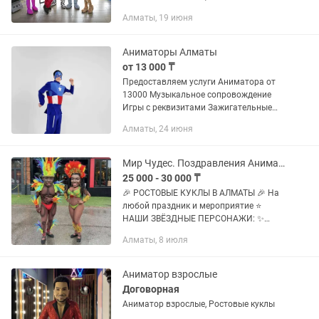
чудесным образом сбываются. С шоу-
Алматы, 19 июня
агентством «Гротеск» праздничная
миссия выполнима! Мы...
Аниматоры Алматы
от 13 000 ₸
Предоставляем услуги Аниматора от
13000 Музыкальное сопровождение
Игры с реквизитами Зажигательные
танцы Флэшмоб Вынос торта
Алматы, 24 июня
Фотосессия на ваше устройство Также
индивидуальные шоу программы
Шоу...
Мир Чудес. Поздравления Аниматорами.
25 000 - 30 000 ₸
🎉 РОСТОВЫЕ КУКЛЫ В АЛМАТЫ 🎉 На
любой праздник и мероприятие ⭐
НАШИ ЗВЁЗДНЫЕ ПЕРСОНАЖИ: ✨
Стас Михайлов ✨ Валерий Меладзе ✨
Алматы, 8 июля
Михаил Шуфутинский ✨ Артур
Пирожков ✨ Супер Жорик ✨ Сергей
Жуков ✨ Кайрат...
Аниматор взрослые
Договорная
Аниматор взрослые, Ростовые куклы