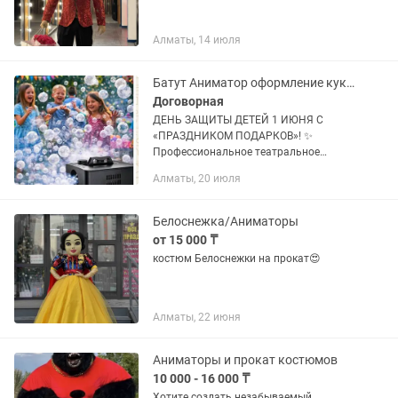
Алматы, 14 июля
Батут Аниматор оформление кукольный пузыри бьюти вата попкорн спектакль
Договорная
ДЕНЬ ЗАЩИТЫ ДЕТЕЙ 1 ИЮНЯ С
«ПРАЗДНИКОМ ПОДАРКОВ»! ✨
Профессиональное театральное
объединение организует незабываемое
Алматы, 20 июля
1 июня или любое детское событие в
Алматы «под ключ». Собственное
оборудование и...
Белоснежка/Аниматоры
от 15 000 ₸
костюм Белоснежки на прокат😍
Алматы, 22 июня
Аниматоры и прокат костюмов
10 000 - 16 000 ₸
Хотите создать незабываемый