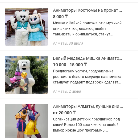
куклы под музыку - зажигательные...
Аниматоры Костюмы на прокат Тедди ЗАЙКА қазақша образ
8 000 ₸
Мишка с Зайкой приезжают с музыкой,
они активные, веселые, любят
танцевать и обниматься, станут
отличным украшением вашего
Алматы, 30 июля
праздника😇💥 🥳🥳🥳 ✅бомбическое
настроение 🤩 ✅музыка 🎷 ✅танцы💃
✅обнимашки...
Белый Медведь Мишка Аниматоры
10 000 - 15 000 ₸
Предлогаем услуги, поздравление
ростового белого медведя наш мишка
станцует, подарит подарок,и сделает
ваш праздник ярким и насыщенным!
Алматы, 2 июня
Музыкальное сопровождение, шары,
фото и видео с мишкой, любые...
Аниматоры Алматы, лучшие дни рождения
от 20 000 ₸
Организация детских праздников под
ключ! Более 100 костюмов на любой
выбор Яркие шоу программы
•аквагримм •флеш тату •шоу мыльных