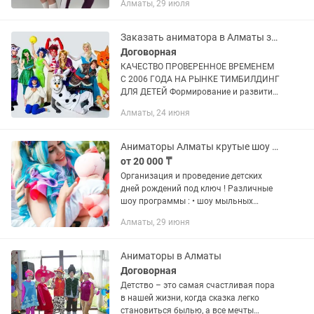
Алматы, 29 июля
пузырей •серебряная дискотека
•мастер классы •крио шоу •азотное...
Заказать аниматора в Алматы заказать тимбилдинг для детей в Алматы
Договорная
КАЧЕСТВО ПРОВЕРЕННОЕ ВРЕМЕНЕМ
С 2006 ГОДА НА РЫНКЕ ТИМБИЛДИНГ
ДЛЯ ДЕТЕЙ Формирование и развитие
командного духа важно не только в
Алматы, 24 июня
бизнес-проектах, но и в школьных
коллективах. Достичь такой цели...
Аниматоры Алматы крутые шоу программы детские дни рождения
от 20 000 ₸
Организация и проведение детских
дней рождений под ключ ! Различные
шоу программы : • шоу мыльных
пузырей • мастер классы • аквагрим •
Алматы, 29 июня
азотное шоу • клик кляк (шоу на ощупь)
• серебряная дискотека...
Аниматоры в Алматы
Договорная
Детство – это самая счастливая пора
в нашей жизни, когда сказка легко
становиться былью, а все мечты