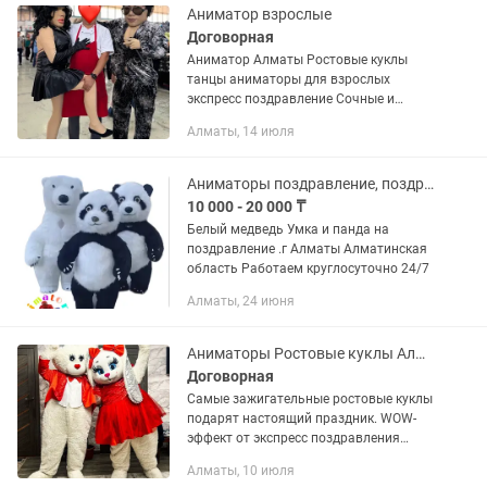
и...
Аниматор взрослые
Договорная
Аниматор Алматы Ростовые куклы
танцы аниматоры для взрослых
экспресс поздравление Сочные и
мощные ! Подарят настоящий-
Алматы, 14 июля
шуточный стриптиз. Самые яркие
впечатления, сумасшедший заряд
энергии все что...
Аниматоры поздравление, поздравить Умка белый медведь, панда
10 000 - 20 000 ₸
Белый медведь Умка и панда на
поздравление .г Алматы Алматинская
область Работаем круглосуточно 24/7
Алматы, 24 июня
Аниматоры Ростовые куклы Алматы Тедди Мишка Зайка
Договорная
Самые зажигательные ростовые куклы
подарят настоящий праздник. WOW-
эффект от экспресс поздравления
гарантирован!!! В поздравление
Алматы, 10 июля
входит: - Неожиданное появление