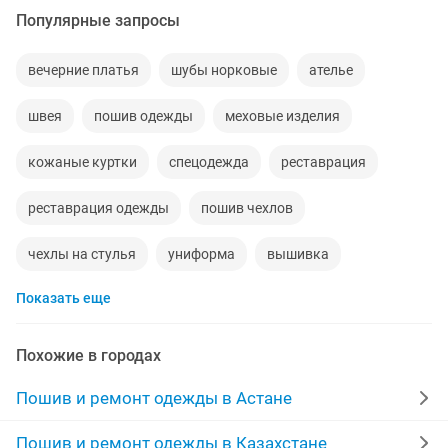
Популярные запросы
вечерние платья
шубы норковые
ателье
швея
пошив одежды
меховые изделия
кожаные куртки
спецодежда
реставрация
реставрация одежды
пошив чехлов
чехлы на стулья
униформа
вышивка
Показать еще
индивидуальный пошив
пошив
компьютерная вышивка
пошив штор
Похожие в городах
договорная
ростовая кукла
Пошив и ремонт одежды в Астане
ремонт швейных машин
скатерть
Пошив и ремонт одежды в Казахстане