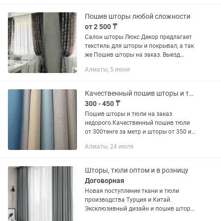
свет и бюджет) ✔️ Пошив...
Пошив шторы любой сложности
от 2 500 ₸
Салон шторы Люкс Декор предлагает
текстиль для шторы и покрывал, а так
же Пошив шторы на заказ. Выезд
дизайнеры Бесплатно! Замеры
Алматы, 5 июня
бесплатно Мы с радостью привезем
салон к Вам!!! Выезд дизайнера с...
Качественный пошив шторы и тюли недорого
300 - 450 ₸
Пошив шторы и тюли на заказ
недорого.Качественный пошив тюли
от 300тенге за метр и шторы от 350 и
выше.А также большой выбор шторы и
Алматы, 24 июля
тюлей на заказ.Переделками шторы не
занимаюсь, работаю только на...
Шторы, тюли оптом и в розницу
Договорная
Новая поступление ткани и тюли
производства Турция и Китай.
Эксклюзивный дизайн и пошив шторы
для вашего дома. Доставка по