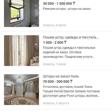
30 000 - 1 500 000 ₸
Римские шторы , шторы на заказ
Алматы, 9 июля
Пошив штор, одежды и текстильных изделий на заказ
1 000 - 2 000 ₸
Пошив штор, одежды и текстильных
изделий на заказ. Оптовое
производство. Предлагаем услуги
качественного пошива любой
Алматы, 7 июля
сложности. Наши услуги: • Пошив
штор, тюля и интерьерного текстиля. •
Пошив...
Шторы на заказ тюль
70 000 - 300 000 ₸
Установка, доставка, пошив Ткань
Турция Китай Европа прямая поставки
доступная цена! Ролл шторы, жалюзи
Замеры с каталогом Большой
Алматы, 3 августа
ассортимент