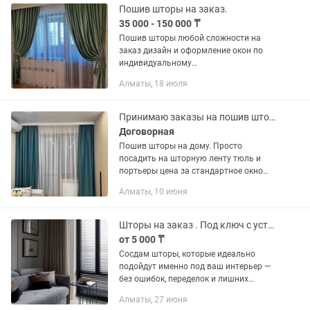
Пошив шторы на заказ.
35 000 - 150 000 ₸
Пошив шторы любой сложности на
заказ дизайн и оформление окон по
индивидуальному
проекту.Изготовление текстильных
Алматы, 18 июля
изделий подушки, чехлы для мебели,
покрывало.Имеется большой выбор
ткани Турции и...
Принимаю заказы на пошив шторы
Договорная
Пошив шторы на дому. Просто
посадить на шторную ленту тюль и
портьеры цена за стандартное окно
12000 тг. Бантовые встречные;складки;
Алматы, 10 июня
замеры; выезд к заказчику - обсудим
отдельно. Работаю с любовью.
Шторы на заказ . Под ключ с установкой
от 5 000 ₸
Сосдам шторы, которые идеально
подойдут именно под ваш интерьер —
без ошибок, переделок и лишних
затрат. ✔️ Бесплатный выезд и замер
Алматы, 27 июня
✔️ Помощь в выборе ткани (под стиль,