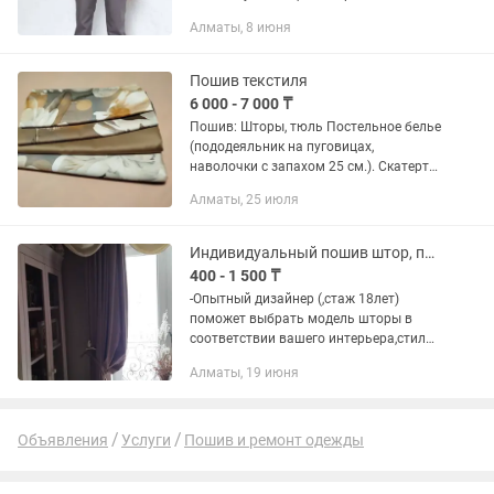
ткани. Есть свои разработанные
Алматы, 8 июня
модели , так же можем сделать по
вашим фото и пожеланиям .
Работаем...
Пошив текстиля
6 000 - 7 000 ₸
Пошив: Шторы, тюль Постельное белье
(пододеяльник на пуговицах,
наволочки с запахом 25 см.). Скатерти,
салфетки, раннеры. Декоративные
Алматы, 25 июля
подушки. Индивидуальный пошив
постельного белья. Важно! Нужны...
Индивидуальный пошив штор, покрывал подушек
400 - 1 500 ₸
-Опытный дизайнер (,стаж 18лет)
поможет выбрать модель шторы в
соответствии вашего интерьера,стиля
и предпочтений. - сделать точные
Алматы, 19 июня
замеры ваших окон и
предварительный расчет..штор,ролл-
штор,римских...
Объявления
Услуги
Пошив и ремонт одежды