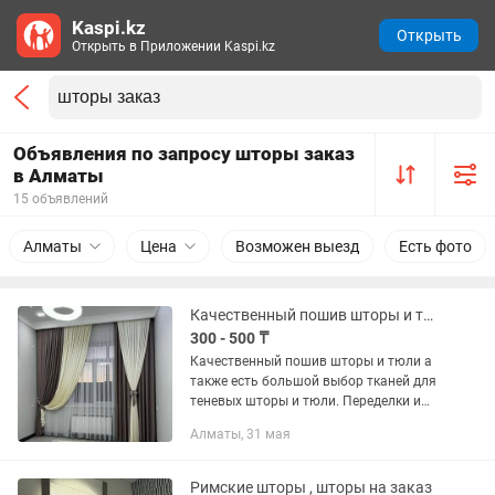
Kaspi.kz
Открыть
Открыть в Приложении Kaspi.kz
Объявления по запросу шторы заказ
в Алматы
15 объявлений
Алматы
Цена
Возможен выезд
Есть фото
Качественный пошив шторы и тюли на заказ
300 - 500 ₸
Качественный пошив шторы и тюли а
также есть большой выбор тканей для
теневых шторы и тюли. Переделки и
перешиванием не занимаюсь.Только
Алматы, 31 мая
работаю на заказ тканей и пошив
штор!!!
Римские шторы , шторы на заказ