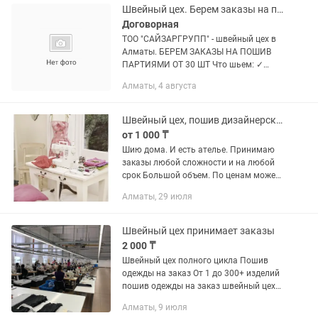
Швейный цех. Берем заказы на пошив партиями
Договорная
ТОО "САЙЗАРГРУПП" - швейный цех в
Алматы. БЕРЕМ ЗАКАЗЫ НА ПОШИВ
ПАРТИЯМИ ОТ 30 ШТ Что шьем: ✓
Спецодежда, униформа, костюмы ✓
Алматы, 4 августа
Трикотаж, футболки, толстовки ✓
Брендовая одежда по вашим...
Швейный цех, пошив дизайнерских одежды
от 1 000 ₸
Шию дома. И есть ателье. Принимаю
заказы любой сложности и на любой
срок Большой объем. По ценам можем
договариваться если объем большой.
Алматы, 29 июля
4 ниточный оверлок и распошивалку
не давно покупала. Можете...
Швейный цех принимает заказы
2 000 ₸
Швейный цех полного цикла Пошив
одежды на заказ От 1 до 300+ изделий
пошив одежды на заказ швейный цех
пошив партии одежды Ищете
Алматы, 9 июля
надёжный швейный цех для пошива