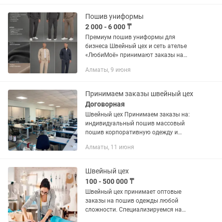
одежды? Мы берём на себя весь...
Пошив униформы
2 000 - 6 000 ₸
Премиум пошив униформы для
бизнеса Швейный цех и сеть ателье
«ЛюбиМоё» принимают заказы на
пошив корпоративной униформы: •
Алматы, 9 июня
рестораны и кафе • частные школы и
детские центры • медицинские центры
и...
Принимаем заказы швейный цех
Договорная
Швейный цех Принимаем заказы на:
индивидуальный пошив массовый
пошив корпоративную одежду и
униформу вышивку и брендирование
Алматы, 11 июня
аксессуары (сумки, шопперы, рюкзаки)
✔ Профессиональное оборудование
✔...
Швейный цех
100 - 500 000 ₸
Швейный цех принимает оптовые
заказы на пошив одежды любой
сложности. Специализируемся на
пошиве: • медицинской формы; •