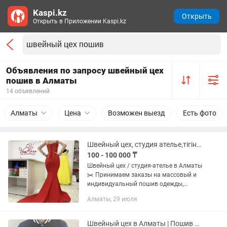
Kaspi.kz
Открыть
Открыть в Приложении Kaspi.kz
Объявления по запросу швейный цех
пошив в Алматы
14 объявлений
Алматы
Цена
Возможен выезд
Есть фото
Швейный цех, студия ателье,тігінші, вечернее платье, пошив массовой одежды
100 - 100 000 ₸
Швейный цех / студия-ателье в Алматы
✂️ Принимаем заказы на массовый и
индивидуальный пошив одежды,
текстиля и изделий для бизнеса — от
Алматы, 29 июля
разработки образца до готовой
партии. Шьём любые изделия...
Швейный цех в Алматы | Пошив одежды и униформы Алматы