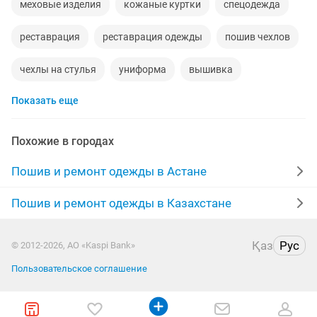
меховые изделия
кожаные куртки
спецодежда
реставрация
реставрация одежды
пошив чехлов
чехлы на стулья
униформа
вышивка
Показать еще
индивидуальный пошив
пошив
компьютерная вышивка
пошив штор
Похожие в городах
меховые шапки
ростовая кукла
Пошив и ремонт одежды в Астане
ремонт швейных машин
скатерть
шапки норки
Пошив и ремонт одежды в Казахстане
платья на заказ
ремонт обуви
чехлы на мебель
Қаз
Рус
© 2012-2026, АО «Kaspi Bank»
женская одежда
пошив спецодежды
занавески
Пользовательское соглашение
постельный белья
качественно
платье