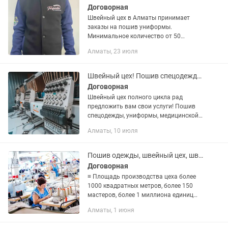
Договорная
Швейный цех в Алматы принимает
заказы на пошив униформы.
Минимальное количество от 50
единиц. Шьем качественно и в срок.
Алматы, 23 июля
Так же брендируем в собственном цеху.
Быстро и Качественно!
Швейный цех! Пошив спецодежды, униформы, промо товаров!
Договорная
Швейный цех полного цикла рад
предложить вам свои услуги! Пошив
спецодежды, униформы, медицинской
одежды, товаров для промо акций ,
Алматы, 10 июля
жилеты, толстовки и многое другое! Мы
оказываем полный спектр...
Пошив одежды, швейный цех, швейная фабрика, пошив худи, пошив толстовок
Договорная
≡ Площадь производства цеха более
1000 квадратных метров, более 150
мастеров, более 1 миллиона единиц
сшитой одежды, более 1000 лет опыта!
Алматы, 1 июня
≡ Современное многопрофильное
оборудование и большой штат...