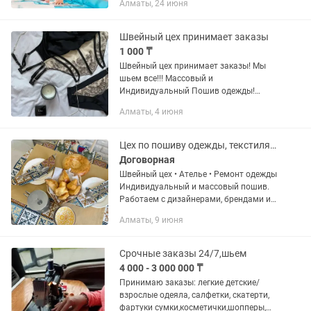
Алматы, 24 июня
корпоративной одежды; • спецодежды;
• футболок, худи и других изделий.
Наши...
Швейный цех принимает заказы
1 000 ₸
Швейный цех принимает заказы! Мы
шьем все!!! Массовый и
Индивидуальный Пошив одежды!
СПЕЦОДЕЖДА, БРЕНДЫ,
Алматы, 4 июня
МУСУЛЬМАНСКАЯ ОДЕЖДА, СУМКИ,
ШОПЕРЫ, ГОЛОВНЫЕ УБОРЫ, ЧЕХЛЫ И
Т.Д. Реставрация одежды...
Цех по пошиву одежды, текстиля , ателье
Договорная
Швейный цех • Ателье • Ремонт одежды
Индивидуальный и массовый пошив.
Работаем с дизайнерами, брендами и
частными клиентами. Опыт более 40
Алматы, 9 июня
лет. Качество, сроки, ответственность.
Обращайтесь — будем...
Срочные заказы 24/7,шьем
4 000 - 3 000 000 ₸
Принимаю заказы: легкие детские/
взрослые одеяла, салфетки, скатерти,
фартуки сумки,косметички,шопперы,