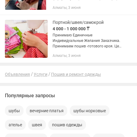
жилеты,чапаны,брюки,юбки цех с
Алматы, 3 июня
проф/швейн/оборудованием, пошив
готового кроя....
Портной/швея/самокрой
4 000 - 1 000 000 ₸
Принимаю Единичные
Индивидуальные Желания Заказчика.
Принимаем пошив -готового кроя. Цех
с проф/швейн/оборудованием
Алматы, 3 июня
Пожалуйста пишите,принимаю голос/
сообщения,-найдем решения- вашего
желания🤝.
Объявления
Услуги
Пошив и ремонт одежды
Популярные запросы
шубы
вечерние платья
шубы норковые
ателье
швея
пошив одежды