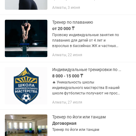
мышечную массу, сбросить
Алматы, 3 июня
нежелательный вес , подтянуть тело
или прокачать силу? Я —
персональный тренер на...
Тренер по плаванию
от 20 000 ₸
Провожу индивидуальные занятия по
плаванию для детей от 4 лет и
взрослых в бассейнах ЖК и частных
домов. Помогаю преодолеть страх
Алматы, 22 июня
воды, освоить базовые навыки
плавания и улучшить технику в...
Индивидуальные тренировки по футболу.
8 000 - 15 000 ₸
🔥 Уникальность школы
индивидуального мастерства В нашей
школе футболисты получают не просто
общую подготовку, а глубокую работу
Алматы, 27 июля
по игровым амплуа. Линия защиты –
отдельные тренировки для...
Тренер по йоги или танцам
Договорная
Тренер по йоги или танцам