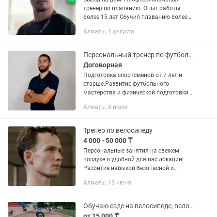
тренер по плаванию. Опыт работы
более 15 лет Обучил плаванию более
10 000 человек Подготовил чемпионов
Алматы, 1 августа
города Алматы Подготовка к
Оушенмен Обучение плаванию с...
Персональный тренер по футболу/ОФП
Договорная
Подготовка спортсменов от 7 лет и
старше.Развитие футбольного
мастерства и физической подготовки
атлета.
Алматы, 8 июля
Тренер по велосипеду
4 000 - 50 000 ₸
Персональные занятия на свежем
воздухе в удобной для вас локации!
Развитие навыков безопасной и
уверенной езде на велосипеде в
Алматы, 13 июня
городских условиях с нуля и до про
уровня! Консультации по подбору...
Обучаю езде на велосипеде, вело инструктор, персональный тренер
от 15 000 ₸