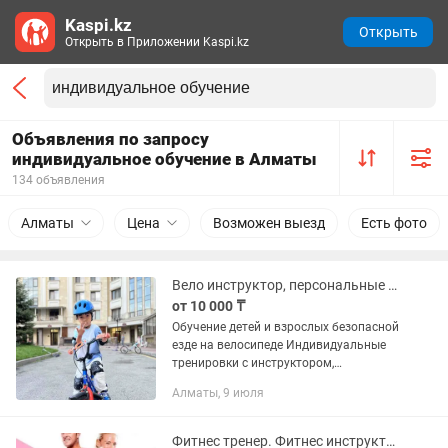
Kaspi.kz
Открыть
Открыть в Приложении Kaspi.kz
Объявления по запросу
индивидуальное обучение в Алматы
134 объявления
Алматы
Цена
Возможен выезд
Есть фото
Вело инструктор, персональные тренировки, обучение езде на велосипеде!
от 10 000 ₸
Обучение детей и взрослых безопасной
езде на велосипеде Индивидуальные
тренировки с инструктором,
эффективная методика разработанная
Алматы, 9 июля
профессиональным горным вело
спортсменом, чемпионом, которая за...
Фитнес тренер. Фитнес инструктор. Курсы.Йога. Стрейчинг. Пилатес