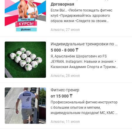
Договорная
Если ВЫ… •Любите посещать фитнес
клуб •Придерживайтесь здорового
образа жизни •Следите за своим
рационом питания •Стремитесь
Алматы, 27 июня
помогать людям в достижении их
целей •Новичок или спортсмен со...
Индивидуальные тренировки по футболу
5 000 - 8 000 ₸
Я, Арысланбек Шухратович из FS
JEYRAN. Instagram: Навыки и знания: •
Казахская Академия Спорта и Туризма
(бакалавр) • Тренерская категория D
Алматы, 28 июня
UEFA • Тренерская категория C UEFA •
курс ICoachKids от...
Фитнес-тренер
от 15 000 ₸
Профессиональный фитнес-инструктор
с большим опытом и мягким,
индивидуальным подходом! МС, КМС в
игровых и силовых видах спорта. Утро-
Алматы, 11 июня
вторник и четверг В 6:30 - женская в
8:30 детская Персональные...