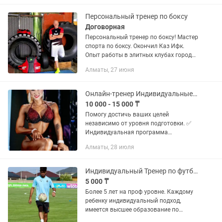
профессионалов). •Подбор музыки,
помощь в...
Персональный тренер по боксу
Договорная
Персональный тренер по боксу! Мастер
спорта по боксу. Окончил Каз Ифк.
Опыт работы в элитных клубах города.
Профессиональное оборудование.
Алматы, 27 июня
Выезд к клиенту. Выезд на
велосипедах.работа на свежем...
Онлайн-тренер Индивидуальные тренировки и питание
10 000 - 15 000 ₸
Помогу достичь ваших целей
независимо от уровня подготовки. ✅
Индивидуальная программа
тренировок ✅ План питания под ваши
Алматы, 28 июля
цели и образ жизни ✅ Похудение ✅
Набор мышечной массы ✅ Коррекция
фигуры ✅...
Индивидуальный Тренер по футболу
5 000 ₸
Более 5 лет на проф уровне. Каждому
ребенку индивидуальный подход,
имеется высшее образование по
тренерской деятельности. Воспитанник