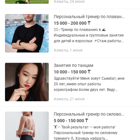
Алматы, 24 июня
футбольного клуба Кайрат. Локацию
можно подобрать, где вам удобно.
Персональный тренер по плаванию
15 000 - 200 000 ₸
🏊🏻♂️Тренер по плаванию в 🌊
Индивидуальные и групповые занятия
для детей и взрослых 📌Стаж работы
более 7 лет
Алматы, 1 июня
Занятия по танцам
10 000 - 150 000 ₸
Здравствуйте! Меня зовут Сымбат, мне
20 лет, имею опыт работы
хореографом более двух лет. Веду
женственные направления - Girly Hip
Алматы, 21 июня
Hop, Femme Choreo. Танцую с
учениками в кроссовках.
Женственные...
Персональный тренер по силовому тренингу на дому / на выезд / онлайн
5 000 - 150 000 ₸
🏋️♂️ Твой результат — моя работа!
Персональный тренер по силовому
тренингу 💪 Хочешь набрать