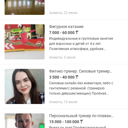
Алматы, 22 июня
Фигурное катание
7 000 - 60 000 ₸
Индивидуальные и групповые занятия
для взрослых и детей от 4-х лет.
Позитивная атмосфера, удобная
локация, комфортное расписание,
Алматы, 5 июня
квалифицированные тренера.
Абонементы на 8-12 посещений.
Пробное...
Фитнес-тренер. Силовые тренировки онлайн, йога.
3 500 - 40 000 ₸
Силовые онлайн без инвентаря, либо с
гантелями/с резинкой. (тренирую
только девушек/женщин) Пробная
тренировка - 3.500тг Абонементы 8
Алматы, 15 июля
тренировок: 30 мин -28.000тг 45 мин -
40.000тг Если хотите...
Персональный тренер по плаванию с выездом
15 000 - 100 000 ₸
Выезд на дом! Профессиональный