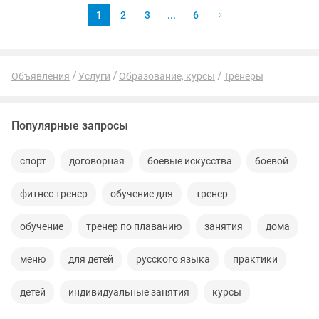
1
2
3
...
6
Объявления
Услуги
Образование, курсы
Тренеры
Популярные запросы
спорт
договорная
боевые искусства
боевой
фитнес тренер
обучение для
тренер
обучение
тренер по плаванию
занятия
дома
меню
для детей
русского языка
практики
детей
индивидуальные занятия
курсы