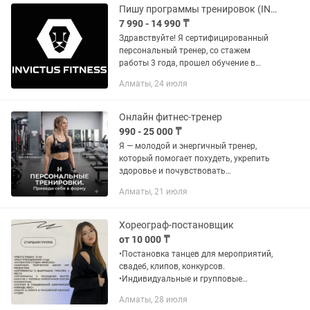
Пишу программы тренировок (INVICTUS)
7 990 - 14 990 ₸
Здравствуйте! Я сертифицированный
персональный тренер, со стажем
работы 3 года, прошел обучение в
INVICTUS ACADEMY, и других
Алматы, 24 июля
различных фитнес-курсах. Хочу
подробнее рассказать о своих услугах:
на...
Онлайн фитнес-тренер
990 - 25 000 ₸
Я — молодой и энергичный тренер,
который помогает похудеть, укрепить
здоровье и почувствовать
уверенность в своём теле. Для каждого
Алматы, 21 июля
клиента создаю индивидуальные
программы тренировок и питания,...
Хореограф-постановщик
от 10 000 ₸
•Постановка танцев для мероприятий,
свадеб, клипов, конкурсов.
•Индивидуальные и групповые
занятия. •Работа с любым уровнем
Алматы, 28 июля
подготовки (от новичков до