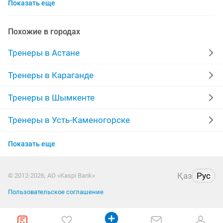
Показать еще
онлайн работа
женщины
обучение курса
обще
тренер по фитнесу
Похожие в городах
индивидуальные тренировки
тренировки
Тренеры в Астане
велосипед
учи
теле
репетитор
Тренеры в Караганде
индивидуальные занятия для
фитнес тренер онлайн
Тренеры в Шымкенте
шахматы
обучаю
тренер по спорту
Тренеры в Усть-Каменогорске
Тренеры в Актобе
для мужчин
тренер по шахматам
плавание
Показать еще
Тренеры в Актау
обучение игре
школа
Қаз
Рус
© 2012-2026, АО «Kaspi Bank»
Тренеры в Костанае
Пользовательское соглашение
Тренеры в Павлодаре