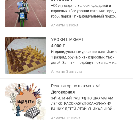
+Обучу езде на велосипеде, детей и
взрослых +Все уровни катания: город,
горы, парки +Индивидуальный подход
к каждому ученику +Для обучения
Алматы, 3 июня
предоставляю велосипед, наколенники,
налокотники,...
УРОКИ ШАХМАТ
4 000 ₸
Индивидуальные уроки шахмат Имею
1 разряд, обучаю как взрослых, так и
детей. Занятия подойдут новичкам и
тем, кто хочет серьезно продвинуться
Алматы, 3 августа
и сдать на шахматный разряд. 🧠 Что
вы...
Репетитор по шахматам!
Договорная
3-Й ИЛИ 4-Й РАЗРяд ПО ШАХМАТАМ
ЛЕГКО! РАССКАЖУ,ПОКАЖУ,НАУЧУ
ВАШИХ ДЕТЕЙ ЭТОЙ УНИКАЛЬНОЙ
ЛОГИЧЕСКОЙ ИГРЕ! Привет я Омар!
Алматы, 15 июня
Мне 23 года и я люблю шахматы! Сам
я научился играть в пять лет,точнее
научил...