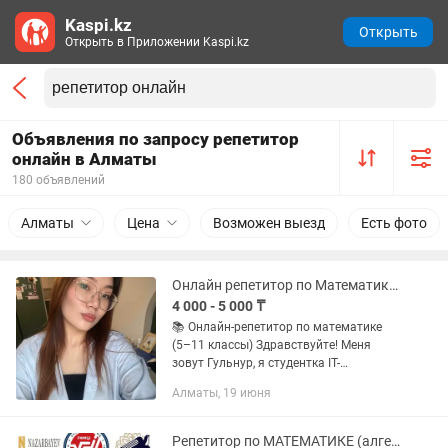
Kaspi.kz
Открыть
Открыть в Приложении Kaspi.kz
Объявления по запросу репетитор
онлайн в Алматы
180 объявлений
Алматы
Цена
Возможен выезд
Есть фото
Онлайн репетитор по Математике/Информатике (ЕНТ)
4 000 - 5 000 ₸
📚 Онлайн-репетитор по математике
(5–11 классы) Здравствуйте! Меня
зовут Гульнур, я студентка IT-
направления и репетитор по
Алматы, 19 июня
математике. Помогаю: ✅ повысить
успеваемость в школе; ✅ разобраться
в...
Репетитор по МАТЕМАТИКЕ (алгебра/геометрия) и ФИЗИКЕ онлайн