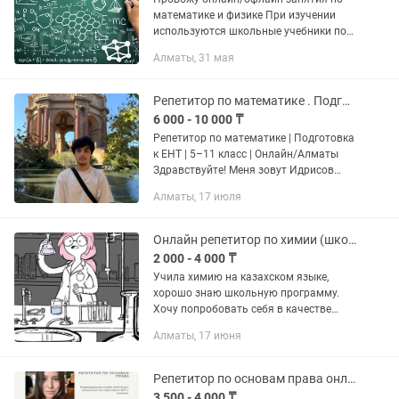
математике и физике При изучении
используются школьные учебники по
которым изучаются темы и даются
Алматы, 31 мая
домашние задания Подготовка к ЕНТ
База тестов ЕНТ 2021 года и...
Репетитор по математике . Подготовка к ЕНТ 5-11 класс. Онлайн/Алматы
6 000 - 10 000 ₸
Репетитор по математике | Подготовка
к ЕНТ | 5–11 класс | Онлайн/Алматы
Здравствуйте! Меня зовут Идрисов
Салим. Я провожу индивидуальные
Алматы, 17 июля
занятия по математике для
школьников 5–11 классов и готовлю
к...
Онлайн репетитор по химии (школьная программа)
2 000 - 4 000 ₸
Учила химию на казахском языке,
хорошо знаю школьную программу.
Хочу попробовать себя в качестве
репетитора. Объясняю понятно и
Алматы, 17 июня
спокойно. Помогаю с домашними
заданиями, тестами и подготовкой к...
Репетитор по основам права онлайн
3 500 - 4 000 ₸