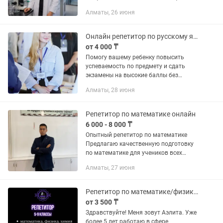
«NOstudy»! 🎁 СКИДКА 50% НА
Алматы, 26 июня
ПЕРВЫЙ УРОК! 🎁 СКИДКА 10% ПРИ
ОПЛАТЕ МЕСЯЧНОГО КУРСА! Лето —
лучшее время для...
Онлайн репетитор по русскому языку и литературе
от 4 000 ₸
Помогу вашему ребенку повысить
успеваемость по предмету и сдать
экзамены на высокие баллы без
стресса! Занятия проходят в
Алматы, 28 июня
комфортном онлайн-формате. 1–4
классы: Закладываем базу
грамотности,...
Репетитор по математике онлайн
6 000 - 8 000 ₸
Опытный репетитор по математике
Предлагаю качественную подготовку
по математике для учеников всех
уровней: - Подготовка к школе: помогу
Алматы, 27 июня
вашему ребенку уверенно войти в
школьную программу. -...
Репетитор по математике/физике/химии 5-9 кл Онлайн Пробный урок бесплатно
от 3 500 ₸
Здравствуйте! Меня зовут Аэлита. Уже
более 5 лет работаю в сфере