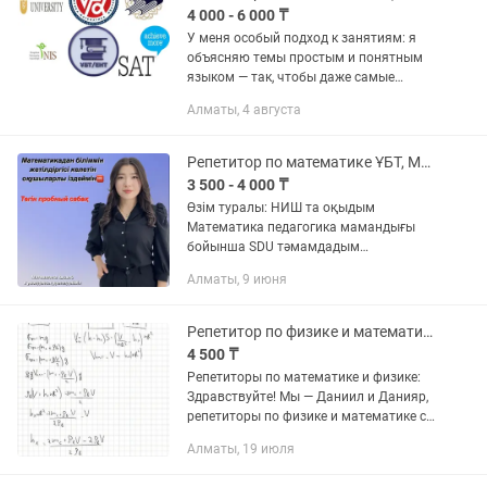
4 000 - 6 000 ₸
У меня особый подход к занятиям: я
объясняю темы простым и понятным
языком — так, чтобы даже самые
сложные разделы, которые кажутся
Алматы, 4 августа
запутанными после школьных уроков,
становились логичными и...
Репетитор по математике ҰБТ, Магистратура ДАЙЫНДЫҚ онлайн
3 500 - 4 000 ₸
Өзім туралы: НИШ та оқыдым
Математика педагогика мамандығы
бойынша SDU тәмамдадым
Мумкіндіктері: • 1-11 сынып
Алматы, 9 июня
аралығында математика пәнінен
мектеп бағдарламасы бойынша
дайындау • Онлайн форматта...
Репетитор по физике и математике 5-11 класс и Подготовка к ЕНТ, Онлайн
4 500 ₸
Репетиторы по математике и физике:
Здравствуйте! Мы — Даниил и Данияр,
репетиторы по физике и математике с
трехлетним опытом работы, высоким
Алматы, 19 июля
личным результатом и
профессиональным подходом к