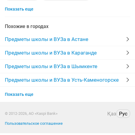
Показать еще
казахский язык
химия
подготовка школе
русские
репетитор по казахскому языку
Похожие в городах
биология
договорная
подготовка к ент
Предметы школы и ВУЗа в Астане
физика
репетитор химии
домашнее задание
Предметы школы и ВУЗа в Караганде
работа от 1
начальные классы
решение задач
Предметы школы и ВУЗа в Шымкенте
эссе
учитель
репетитор русского языка
Предметы школы и ВУЗа в Усть-Каменогорске
Предметы школы и ВУЗа в Актобе
алгебра
репетитор биологии
Показать еще
Предметы школы и ВУЗа в Павлодаре
репетитор по алгебре
репетитор английского языка
Қаз
Рус
© 2012-2026, АО «Kaspi Bank»
Предметы школы и ВУЗа в Семее
100
репетитор физики
репетитор по истории
Пользовательское соглашение
Предметы школы и ВУЗа в Атырау
репетиторство
химия и биология
педагога