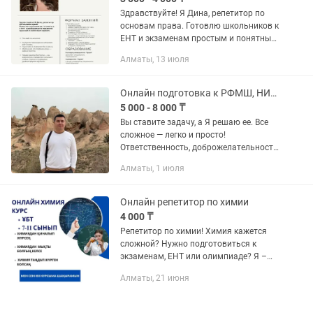
Здравствуйте! Я Дина, репетитор по
основам права. Готовлю школьников к
ЕНТ и экзаменам простым и понятным
языком. 📌 На занятиях: •системно
Алматы, 13 июля
проходим материал за 9–11 класс,
•подтягиваем оценки и...
Онлайн подготовка к РФМШ, НИШ и ЕНТ! Репетитор по математике и физике!
5 000 - 8 000 ₸
Вы ставите задачу, а Я решаю ее. Все
сложное — легко и просто!
Ответственность, доброжелательность
и творческий подход к ученику. Опыт
Алматы, 1 июля
преподавания 15 лет, обучил более
3000 учеников. Я знаю, как...
Онлайн репетитор по химии
4 000 ₸
Репетитор по химии! Химия кажется
сложной? Нужно подготовиться к
экзаменам, ЕНТ или олимпиаде? Я –
учитель химии, магистрант, опытный
Алматы, 21 июня
репетитор, помогу разобраться в
предмете и добиться успеха! ✅...