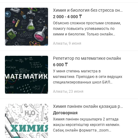
1го курса.Подбираю индивидуальный
подход под каждого ученика и...
Химия и биология без стресса онлайн-репетитор для 7-11 классов
2 000 - 4 000 ₸
Объясню сложное простыми словами,
помогу повысить успеваемость по
химии и биологии. Только онлайн
(Google Meet). Связь: звонки и
Алматы, 9 июня
сообщения для уточнения деталей.
Репетитор по математике онлайн
6 000 ₸
У меня степень магистра в
математике. Преподаю в сети ведущих
специализированных школ БИЛ
(настоятельно советую хотя бы просто
Алматы, 23 июня
узнать про сеть). Могу преподавать
математику на трех языках, так как в...
Химия пәнінен онлайн қазақша репетитор.
Договорная
Химия пәнінен оқушыларға 2 аптада
жақсы көрсеткіштер көрсетіп келемін.
Сабақ онлайн форматта , zoom
программасы арқылы өткізіледі. Үй