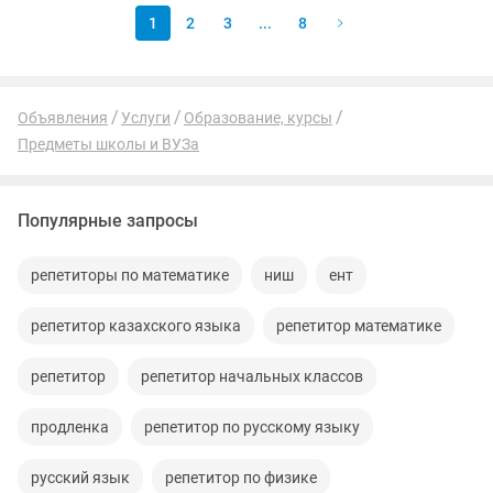
1
2
3
...
8
Объявления
Услуги
Образование, курсы
Предметы школы и ВУЗа
Популярные запросы
репетиторы по математике
ниш
ент
репетитор казахского языка
репетитор математике
репетитор
репетитор начальных классов
продленка
репетитор по русскому языку
русский язык
репетитор по физике