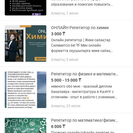
образования и помогаю повысить
оценки, устранить пробелы в знаниях и
Алматы, 7 июня
подготовиться к экзаменам. ✅
Повышение успеваемости ✅...
ОНЛАЙН Репетитор по химии
3 000 ₸
Онлайн репетитор | Жеке сабақтар
Сәлеметсіз бе! 👋 Мен онлайн
форматта оқушыларға жеке сабақ
беремін. 🔹 Түсінікті тілде, қарапайым
Алматы, 5 июня
әдістермен сабақты жеткіземін 🔹 Әр
оқушыға жеке оқу жоспарын...
Репетитор по физике и математике онлайн
5 000 - 15 000 ₸
немного обо мне: - красный диплом
бакалавра - магистратура в КазНУ с
отличием - опыт в работе с учениками
более 5 лет, и прогресс от месяца к
Алматы, 23 июля
месяцу я являюсь работающим
учителем в школе и помогу...
Репетитор по математике/физике онлайн/офлайн
6 000 ₸
Провожу онлайн/офлайн занятия по