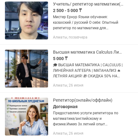
каждому...
Учитель/ репетитор математики(ЕНТ,НИШ,БИЛ ) обучение оффлайн/онлайн)
2 500 - 5 000 ₸
Мистер Ернур Языки обучения:
казахский / русский О себе: Опытный
репетитор по математике для
школьников и абитуриентов. Помогаю
Алматы, позавчера
ученикам достигать высоких
результатов, уверенности в своих
знаниях и...
Высшая математика Calculus Линейная алгебра Матанализ Онлайн Репетитор
5 000 ₸
🎓 ВЫСШАЯ МАТЕМАТИКА | CALCULUS |
ЛИНЕЙНАЯ АЛГЕБРА | МАТАНАЛИЗ 🔥
ЛЕТНЯЯ АКЦИЯ! 🎁 СКИДКА 50% НА
ПЕРВОЕ ЗАНЯТИЕ 🎁 СКИДКА 10% ПРИ
Алматы, 26 июня
ОПЛАТЕ МЕСЯЧНОГО КУРСА
Испытываете трудности с высшей
математикой в...
Репетитор(онлайн/оффлайн)
Договорная
Предоставляю услуги репетитора по
математике/английскому и
физике.Имею 3х летний опыт
преподавания
Алматы, 26 июня
дошкольным,школьникам и студентам