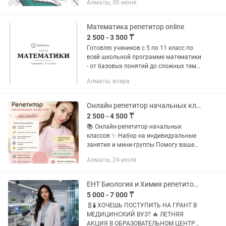
Алматы, 30 июня
тапсырмаларымен жұмыс жүргізеледі.
Математика репетитор online
2 500 - 3 500 ₸
Готовлю учеников с 5 по 11 класс по
всей школьной программе математики
- от базовых понятий до сложных тем
перед выпускными экзаменами. Чёткая
Алматы, вчера
структура программ по классам,
поэтому подключиться...
Онлайн репетитор начальных классов
2 500 - 4 500 ₸
📚 Онлайн-репетитор начальных
классов ✨ Набор на индивидуальные
занятия и мини-группы Помогу вашему
ребёнку: • подтянуть математику и
Алматы, 24 июля
русский язык • улучшить чтение,
письмо и грамотность • понять...
ЕНТ Биология и Химия репетитор Алматы и онлайн со скидкой -50% на 1 урок
5 000 - 7 000 ₸
🧬🧪 ХОЧЕШЬ ПОСТУПИТЬ НА ГРАНТ В
МЕДИЦИНСКИЙ ВУЗ? 🔥 ЛЕТНЯЯ
АКЦИЯ В ОБРАЗОВАТЕЛЬНОМ ЦЕНТРЕ