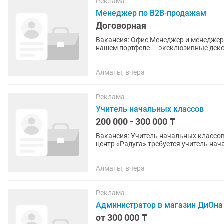
Реклама
Менеджер по B2B-продажам
Договорная
Вакансия: Офис Менеджер и менедже
нашем портфеле — эксклюзивные деко
легендарного мирового бренда Giorgio.
Алматы, вчера
Реклама
Учитель начальных классов
200 000 - 300 000 ₸
Вакансия: Учитель начальных классов (группа продле
центр «Радуга» требуется учитель нач
русским языком...
Алматы, вчера
Реклама
Администратор в магазин ДиОна
от 300 000 ₸