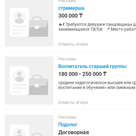
Реклама
стримерша
300 000 ₸
🔥💃 Требуются девушки-танцовщицы для TikTok ! 💃🔥 🏢 Мы — офици
занимающаяся TikTok . 📍 Место работы: Алматы ✨ Мы ищем девушек, которые любят
танцевать и хотят хорошо...
Алматы, вчера
Реклама
Воспитатель старшей группы
180 000 - 250 000 ₸
среднее педагогическое высшее или с
воспитание и обучение» или смежным 
жизнь, здоровье и...
Алматы, вчера
Реклама
Подолог
Договорная