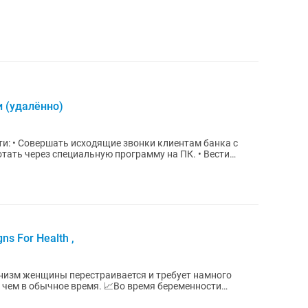
 (удалённо)
s For Health ,
низм женщины перестраивается и требует намного
 чем в обычное время. 📈Во время беременности
..