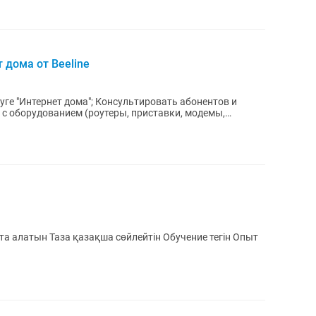
 дома от Beeline
 с оборудованием (роутеры, приставки, модемы,
а алатын Таза қазақша сөйлейтін Обучение тегін Опыт