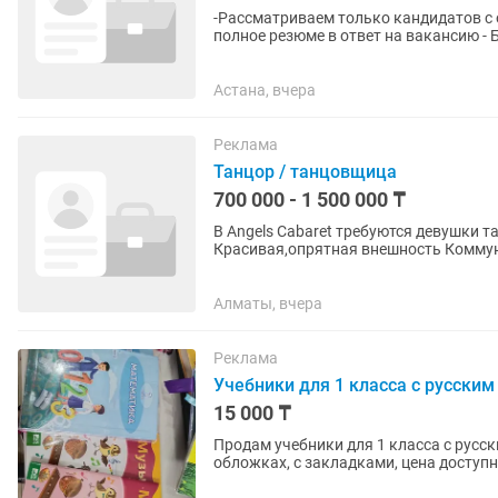
-Рассматриваем только кандидатов с опыто
полное резюме в ответ на вакансию -
адресам: Бейбитшилик 36,...
Астана, вчера
Реклама
Танцор / танцовщица
700 000 - 1 500 000 ₸
В Angels Cabaret требуются девушки танцовщи
Красивая,опрятная внешность Коммун
хореографии предоставляется...
Алматы, вчера
Реклама
Учебники для 1 класса с русски
15 000 ₸
Продам учебники для 1 класса с русс
обложках, с закладками, цена досту
ДОРОЖЕ)