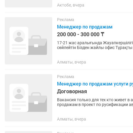
Актобе, вчера
Реклама
Менеджер по продажам
200 000 - 300 000 ₸
17-21 жас аралығында Жауапкершілігі бар Адамдармен сөйлесе алатын Таза қазақша
сөйлейтін Бізден жайлы офис Тұрақты жалақы+процент Опыт работы міндетті емес Обучение
тегін
Алматы, вчера
Реклама
Менеджер по продажам услуги ру
Договорная
Вакансия только для тех кто живет в ауэзов
продажам в проект по русификации автомобилей (Казахс
двумя направлениями: 1....
Алматы, вчера