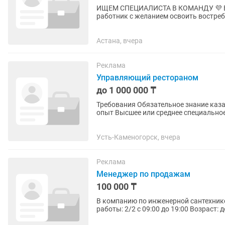
ИЩЕМ СПЕЦИАЛИСТА В КОМАНДУ 💜 В подологический центр требуется медицинский
работник с желанием освоить востребованную пр
нашим стандартам ✔ Заключаем д
Астана, вчера
Реклама
Управляющий рестораном
до 1 000 000 ₸
Требования Обязательное знание казахского и русского языка ! Возраст 30+ Образование и
опыт Высшее или среднее специальное образование. Опыт работы управляющим ресторана
от 3 лет. Опыт...
Усть-Каменогорск, вчера
Реклама
Менеджер по продажам
100 000 ₸
В компанию по инженерной сантехник
работы: 2/2 с 09:00 до 19:00 Возраст:
коммуникабельного...