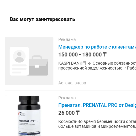
Вас могут заинтересовать
Реклама
Менеджер по работе с клиентами
150 000 - 180 000 ₸
KASPI BANK📕 🔹 Основные обязанности: • Совершать исходящие звонки клиентам банка с
просроченной задолженностью. • Работать через специальную программу на ПК. • Вести
переговоры, мотивировать...
Астана, вчера
Реклама
Пренатал. PRENATAL PRO от Design
26 000 ₸
Космос💫Во время беременности орга
больше витаминов и микроэлементов,
потребность в отдельных витаминах и.