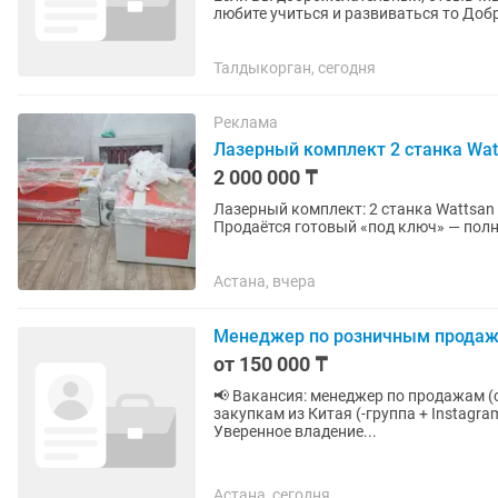
любите учиться и развиваться то Добр
дружную команду, где Вы...
Талдыкорган, сегодня
Реклама
Лазерный комплект 2 станка Wat
2 000 000 ₸
Лазерный комплект: 2 станка Wattsan 
Продаётся готовый «под ключ» — полн
первого дня. Что входит: • Лазерный...
Астана, вчера
Менеджер по розничным прода
от 150 000 ₸
📢 Вакансия: менеджер по продажам (
закупкам из Китая (-группа + Instagra
Уверенное владение...
Астана, сегодня