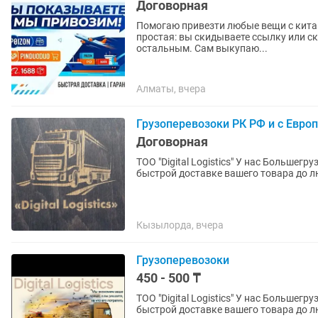
Договорная
Помогаю привезти любые вещи с китай
простая: вы скидываете ссылку или ск
остальным. Сам выкупаю...
Алматы, вчера
Грузоперевозоки РК РФ и с Евро
Договорная
ТОО "Digital Logistics" У нас Большегрузные машины Тента и Рефрижераторы. Поможем к
быстрой доставке вашего товара до л
Кызылорда, вчера
Грузоперевозоки
450 - 500 ₸
ТОО "Digital Logistics" У нас Большегрузные машины Тента и Рефрижераторы. Поможем к
быстрой доставке вашего товара до л