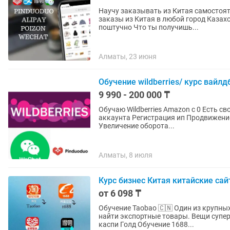
Научу заказывать из Китая самостоятельно и без по
заказы из Китая в любой город Казах
поштучно Что ты получишь...
Алматы, 23 июня
Обучение wildberries/ курс вайлд
9 990 - 200 000 ₸
Обучаю Wildberries Amazon с 0 Есть свое карго для заказа с Китая Открытие ип Создание
аккаунта Регистрация ип Продвижение Выбор ниш
Увеличение оборота...
Алматы, 8 июля
Курс бизнес Китая китайские са
от 6 098 ₸
Обучение Taobao 🇨🇳 Один из крупных интернет магазинов. Выгодно покупать по шт. Можно
найти экспортные товары. Вещи супер
каспи Голд Обучение 1688...