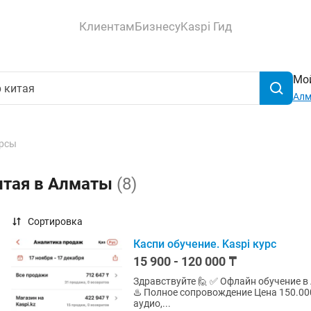
Клиентам
Бизнесу
Kaspi Гид
Мой
Ал
рсы
итая в Алматы
(8)
Сортировка
Каспи обучение. Kaspi курс
15 900 - 120 000 ₸
Здравствуйте 🙋 ✅ Офлайн обучение в Алматы ♨️ Индивидуальное обучение ♨️ Результат сразу
♨️ Полное сопровождение Цена 150.000 ✅ Онлайн с полным сопровождением ♨️Персональные
аудио,...