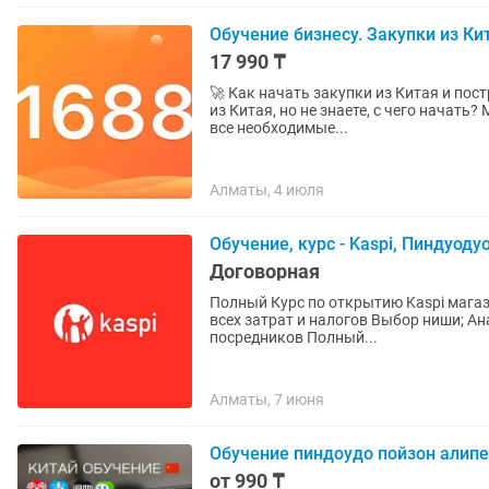
Обучение бизнесу. Закупки из Ки
17 990 ₸
🚀 Как начать закупки из Китая и построить прибыль
из Китая, но не знаете, с чего начать
все необходимые...
Алматы, 4 июля
Обучение, курс - Kaspi, Пиндуодуо
Договорная
Полный Курс по открытию Kaspi магазина в который вход
всех затрат и налогов Выбор ниши; Анализ конкурентов; Закуп товара напрямую с Китая без
посредников Полный...
Алматы, 7 июня
Обучение пиндоудо пойзон алип
от 990 ₸