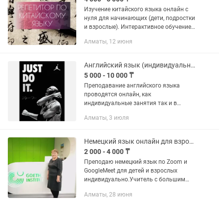
Изучение китайского языка онлайн с
нуля для начинающих (дети, подростки
и взрослые). Интерактивное обучение
на онлайн-платформах Zoom, Teams,
Алматы, 12 июня
Google Meet. Повышение словарного
запаса и разговорных...
Английский язык (индивидуальные занятия онлайн и в группах)
5 000 - 10 000 ₸
Преподавание английского языка
проводятся онлайн, как
индивидуальные занятия так и в
группах. Главное иметь желание, а в
Алматы, 3 июля
изучении языка помогу лично!
Немецкий язык онлайн для взрослых и детей
2 000 - 4 000 ₸
Преподаю немецкий язык по Zoom и
GoogleMeet для детей и взрослых
индивидуально.Учитель с большим
стажем работы,имею сертификаты
Алматы, 28 июня