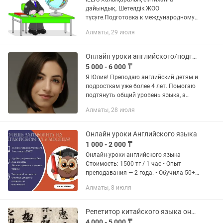
дайындық. Шетелдік ЖОО
түсуге.Подготовка к международному
экзамену IELTS Academic & General для
Алматы, 29 июля
поступления в зарубежные ВУЗы по
4ем направлениям: LISTENING,
WRITING,...
Онлайн уроки английского/подготовка к IELTS
5 000 - 6 000 ₸
Я Юлия! Преподаю английский детям и
подросткам уже более 4 лет. Помогаю
подтянуть общий уровень языка, а
также готовлю к школьным экзаменам
Алматы, 28 июля
и к IELTS. • Сертификат TESOL/TEFL. •
Личный балл IELTS...
Онлайн уроки Английского языка
1 000 - 2 000 ₸
Онлайн-уроки английского языка
Стоимость: 1500 тг / 1 час • Опыт
преподавания — 2 года. • Обучила 50+
учеников. • Помогла многим повысить
Алматы, 8 июля
уровень английского до B2. •
Индивидуальный подход к...
Репетитор китайского языка онлайн с нуля!
4 000 - 5 000 ₸