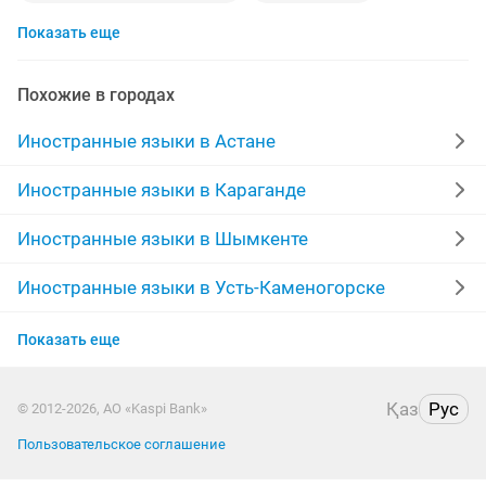
Показать еще
корейский язык
курсы русского языка
русские
курсы казахского языка
ielts
Похожие в городах
учитель английского языка
курсы корейского языка
Иностранные языки в Астане
арабский язык
договорная
казахский язык
Иностранные языки в Караганде
курсы немецкого языка
немецкий язык
Иностранные языки в Шымкенте
курсы китайского языка
французский
Иностранные языки в Усть-Каменогорске
Иностранные языки в Актобе
носитель языка
3 месяца
Показать еще
Иностранные языки в Костанае
репетитор казахского языка
Қаз
Рус
© 2012-2026, АО «Kaspi Bank»
Иностранные языки в Таразе
репетитор английский язык
Пользовательское соглашение
Иностранные языки в Павлодаре
репетитор по русскому языку