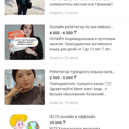
университеты Австрии или Германии?
Я могу предложить вам качественное и
Алматы, 15 июня
результативное обучение немецкому
языку. Обо мне: - Я по...
Онлайн репетитор по английскому для детей от 7 до 13 лет
4 000 - 6 500 ₸
ОНЛАЙН Индивидуальные и групповые
занятия. Преподаватель английского
языка для детей от 7 до 13 лет! 7 лет
опыта работы Обучила чтению более
Алматы, 22 июня
50+ учеников Результаты за 2025 год:
— Ученики...
Репетитор турецкого языка онлайн и офлайн
2 500 - 5 000 ₸
Преподаватель турецкого языка 🇹🇷
Здравствуйте! Меня зовут Аида . ✔
Высшее образование: Казахский
национальный женский
Алматы, 19 июля
педагогический университет (/ЖенПУ),
специальность —два иностранных
языка:...
IELTS онлайн и оффлайн
35 000 ₸
IELTS Халықаралық емтиханға