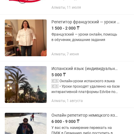
сертифицированию знания от.языка
Алматы, 11 июля
CELI, CILS, PLIDA (уровни A1-B2). О себе:
наличие диплома об окончании...
Репетитор французский — уроки онлайн, помощь в обучении, домашние задания
1 500 - 2 000 ₸
Французский — уроки онлайн, помощь
в обучении, домашние задания
Алматы, 7 июня
Испанский язык (индивидуально, онлайн)
5 000 ₸
🇪🇸 Онлайн-уроки испанского языка
🇪🇸 • Уроки проходят удаленно на базе
интерактивной платформы Edvibe по
видеозвонку 🖥️ • Основной фокус на
Алматы, 1 августа
говорении, расширении словарного
запаса и грамматике 🗣️ •...
Онлайн репетитор немецкого языка
6 000 - 9 000 ₸
У вас есть намерение переехать на
ПМЖ в Германию либо поступить в