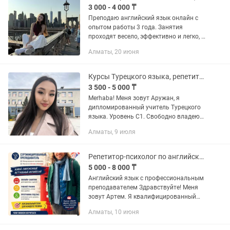
3 000 - 4 000 ₸
Преподаю английский язык онлайн с
опытом работы 3 года. Занятия
проходят весело, эффективно и легко, с
акцентом на практическое
Алматы, 20 июня
использование языка. Имею
сертификат IELTS. Также, есть опыт
работы в...
Курсы Турецкого языка, репетитор, онлайн занятия
3 500 - 5 000 ₸
Merhaba! Меня зовут Аружан, я
дипломированный учитель Турецкого
языка. Уровень С1. Свободно владею
турецким языком. Опыт преподавания
Алматы, 9 июля
более 4 года. Являюсь учителем
турецкого языка в лицее БЫЛ (КТЛ)...
Репетитор-психолог по английскому языку онлайн
5 000 - 8 000 ₸
Английский язык с профессиональным
преподавателем Здравствуйте! Меня
зовут Артем. Я квалифицированный
преподаватель английского языка с
Алматы, 10 июня
международным опытом, психолог и
магистр педагогических...