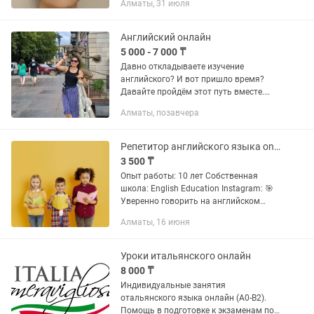
Алматы, 31 июля
Английский онлайн
5 000 - 7 000 ₸
Давно откладываете изучение
английского? И вот пришло время?
Давайте пройдём этот путь вместе.
Занятия онлайн в удобное для вас
Алматы, позавчера
время. Будем много говорить,
запоминать слова по темам,
постоянно...
Репетитор английского языка online/offline
3 500 ₸
Опыт работы: 10 лет Собственная
школа: English Education Instagram: 🎯
Уверенно говорить на английском
даже с нуля в короткие сроки 🎯
Алматы, 16 июня
Свободно общаться в путешествиях 🎯
Вести переговоры c...
Уроки итальянского онлайн
8 000 ₸
Индивидуальные занятия
отальянского языка онлайн (А0-B2).
Помощь в подготовке к экзаменам по