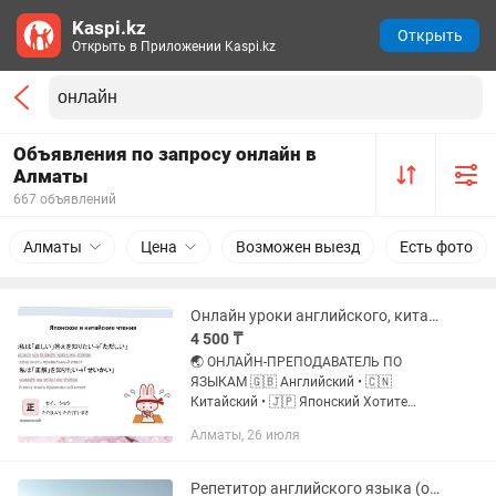
Kaspi.kz
Открыть
Открыть в Приложении Kaspi.kz
Объявления по запросу онлайн в
Алматы
667 объявлений
Алматы
Цена
Возможен выезд
Есть фото
Онлайн уроки английского, китайского и японского языков
4 500 ₸
🌏 ОНЛАЙН-ПРЕПОДАВАТЕЛЬ ПО
ЯЗЫКАМ 🇬🇧 Английский • 🇨🇳
Китайский • 🇯🇵 Японский Хотите
начать с нуля или застряли на одном
Алматы, 26 июля
уровне? Разберёмся и доведём до
результата. 📌 Чем я могу помочь: ✔
Обучение с...
Репетитор английского языка (онлайн)