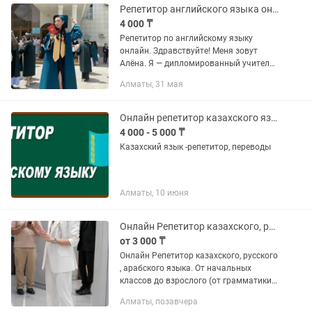
Репетитор английского языка онлайн
4 000 ₸
Репетитор по английскому языку
онлайн. Здравствуйте! Меня зовут
Алёна. Я — дипломированный учитель
английского языка с опытом работы.
Алматы, 31 мая
•Образование: окончила
педагогический колледж
иностранных...
Онлайн репетитор казахского языка
4 000 - 5 000 ₸
Казахский язык -репетитор, переводы
Алматы, 10 июня
Онлайн Репетитор казахского, русского, арабского языка
от 3 000 ₸
Онлайн Репетитор казахского, русского
, арабского языка. От начальных
классов до взрослого (от грамматики
до разговорного уровня) стоимость
Алматы, позавчера
занятия 45 мин 1 урок 3000тг, в любое