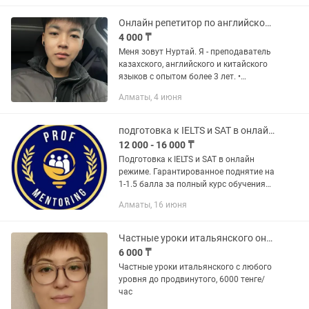
время
Онлайн репетитор по английскому, казахскому, китайскому языкам
4 000 ₸
Меня зовут Нуртай. Я - преподаватель
казахского, английского и китайского
языков с опытом более 3 лет. •
Английский – уровень C1 • Казахский –
Алматы, 4 июня
носитель языка • Китайский – уровень
HSK 5 Помогаю...
подготовка к IELTS и SAT в онлайн режиме
12 000 - 16 000 ₸
Подготовка к IELTS и SAT в онлайн
режиме. Гарантированное поднятие на
1-1.5 балла за полный курс обучения
(IELTS) и 100-150 (SAT). Тьютор
Алматы, 16 июня
выпускник магистратуры Нью-
Йоркского университета. Более...
Частные уроки итальянского онлайн
6 000 ₸
Частные уроки итальянского с любого
уровня до продвинутого, 6000 тенге/
час