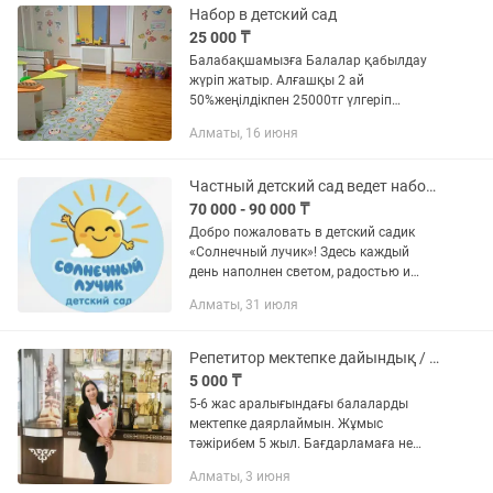
Набор в детский сад
25 000 ₸
Балабақшамызға Балалар қабылдау
жүріп жатыр. Алғашқы 2 ай
50%жеңілдікпен 25000тг үлгеріп
қалыңыз орын саны шектеулі.
Алматы, 16 июня
Балабақша ақысына каратэ, би, 5
уақыт тамақтану, логопед, мектеп алды
даярлық,...
Частный детский сад ведет набор деток с 1 года до 6 лет мкр. Мамыр 4
70 000 - 90 000 ₸
Добро пожаловать в детский садик
«Солнечный лучик»! Здесь каждый
день наполнен светом, радостью и
заботой. Мы создаем уютную
Алматы, 31 июля
атмосферу, где дети растут,
развиваются и раскрывают свои
таланты в...
Репетитор мектепке дайындық / по подготовке к школе
5 000 ₸
5-6 жас аралығындағы балаларды
мектепке даярлаймын. Жұмыс
тәжірибем 5 жыл. Бағдарламаға не
кіреді? - сауат ашу - көркем жазу -
Алматы, 3 июня
математика - мәтінмен жұмыс -