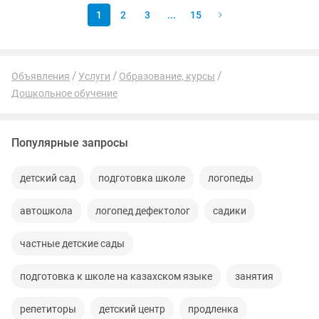
1
2
3
...
15
Объявления
Услуги
Образование, курсы
Дошкольное обучение
Популярные запросы
детский сад
подготовка школе
логопеды
автошкола
логопед дефектолог
садики
частные детские сады
подготовка к школе на казахском языке
занятия
репетиторы
детский центр
продленка