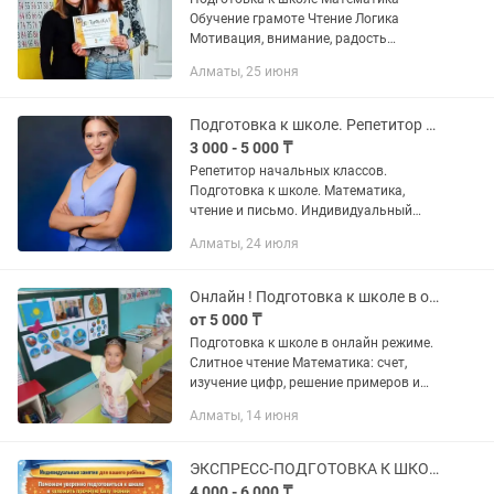
Обучение грамоте Чтение Логика
Мотивация, внимание, радость
,усидчивость, общение. Возможны
Алматы, 25 июня
занятия в группе
Подготовка к школе. Репетитор начальных классов.
3 000 - 5 000 ₸
Репетитор начальных классов.
Подготовка к школе. Математика,
чтение и письмо. Индивидуальный
подход.
Алматы, 24 июля
Онлайн ! Подготовка к школе в онлайн режиме
от 5 000 ₸
Подготовка к школе в онлайн режиме.
Слитное чтение Математика: счет,
изучение цифр, решение примеров и
задач, геометрия для малышей.
Алматы, 14 июня
Грамота: знакомство с буквами и
звуками Письмо: написания...
ЭКСПРЕСС-ПОДГОТОВКА К ШКОЛЕ
4 000 - 6 000 ₸