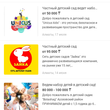
диктант
Частный детский сад ведет набор детей от 1,6 до 6 лет по акции
от 50 000 ₸
Добро пожаловать в детский сад
"Unicus kids" - это уютное, безопасное и
развивающее пространство для детей
дошкольного возраста от 1,5 до 7 лет.
Алматы, 17 июля
Здесь создаются все условия для
гармоничного развития...
Частный детский сад
от 95 000 ₸
Сеть детских садов "Зайка" это
динамично развивающаяся компания,
на рынке уже 15 лет,
квалифицированные педагоги,
Алматы, 14 июня
авторская программа обучения,
предлагает услуги детского досуга
(Алмалинский,...
Ведем набор детей в детский сад!
80 000 - 100 000 ₸
Добро пожаловать в детский садик
"Bolashag" Ауэзовский район
ПРИНИМАЕМ детей с 1,5 годика до 6
лет ! ОПЛАТА от 80000 до 100000 тн