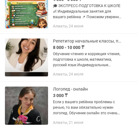
🎓 ЭКСПРЕСС-ПОДГОТОВКА К ШКОЛЕ
👶 Индивидуальные занятия для
вашего ребёнка 📌 Поможем уверенно
подготовиться к школе и заложить
Алматы, 24 июня
прочную базу знаний 📚 В программу
входит: • математика • обучение...
Репетитор начальные классы, подготовка к школе
8 000 - 10 000 ₸
Обучение чтению и коррекция чтения,
подготовка к школе, математика,
русский язык Индивидуальные
занятия у вас на дому Онлайн занятия
Алматы, 24 июля
Логопед - онлайн
3 000 ₸
Если у вашего ребёнка проблемы с
речью, то вам обязательно нужен
логопед. Обучение онлайн это очень
удобно, так как: 1.Вам не нужно
Алматы, 21 июня
выходить из дома. 2. Занятие
проводиться в удобное для вас...