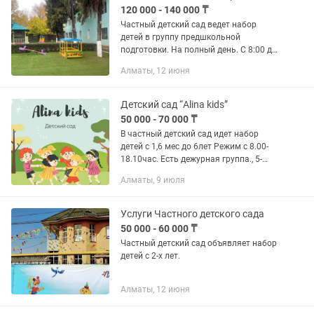
120 000 - 140 000 ₸
Частный детский сад ведет набор
детей в группу предшкольной
подготовки. На полный день. С 8:00 до
18.30 Все педагоги. Инструктор по
Алматы, 12 июня
физкультуре Музыка Хореография
Английский Казахский Логопед...
Детский сад “Alina kids”
50 000 - 70 000 ₸
В частный детский сад идет набор
детей с 1,6 мес до 6лет Режим с 8.00-
18.10час. Есть дежурная группа., 5-
разовое питание. До 2лет-70000тн, с 2
Алматы, 9 июля
лет-50000. Есть скидки на 2детей.В
оплату входят...
Услуги Частного детского сада
50 000 - 60 000 ₸
Частный детский сад объявляет набор
детей с 2-х лет.
Алматы, 12 июня