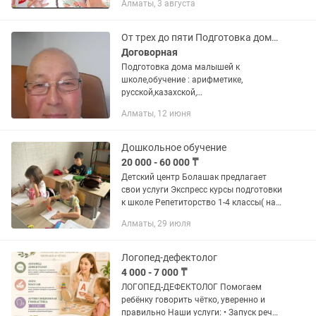
Алматы, 3 августа
вместе с развозкой ! Многодетным
родителям рассматриваем...
От трех до пяти Подготовка дома малышей к школе
Договорная
Подготовка дома малышей к
школе,обучение : арифметике,
русской,казахской,
грамоте,выразительному чтению,
Алматы, 12 июня
классиков детской
литературы,правописание. Весь
процесс обучения,предметные занятия
Дошкольное обучение
по 30...
20 000 - 60 000 ₸
Детский центр Болашак предлагает
свои услуги Экспресс курсы подготовки
к школе Репетиторство 1-4 классы( на
двух языках русский казахский)
Алматы, 29 июля
Продленка Фортепиано Робототехника
Английский язык Казахский...
Логопед-дефектолог
4 000 - 7 000 ₸
ЛОГОПЕД-ДЕФЕКТОЛОГ Помогаем
ребёнку говорить чётко, уверенно и
правильно Наши услуги: • Запуск речи