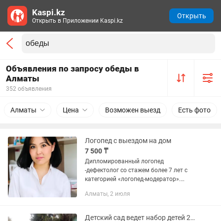
Kaspi.kz
Открыть
Открыть в Приложении Kaspi.kz
Объявления по запросу обеды в
Алматы
352 объявления
Алматы
Цена
Возможен выезд
Есть фото
Логопед с выездом на дом
7 500 ₸
Дипломированный логопед
-дефектолог со стажем более 7 лет с
категорией «логопед-модератор».
Помогу Вашему ребенку преодолеть
Алматы, 2 июля
трудности речевого развития.
Большой и результативный опыт в
работе с...
Детский сад ведет набор детей 2023 года рождения