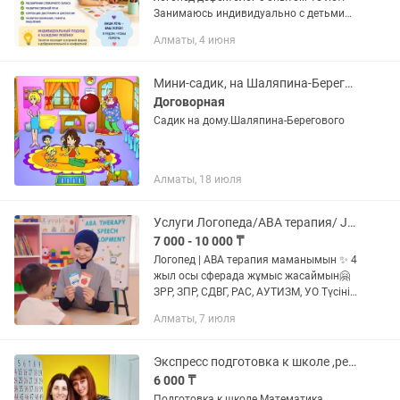
Занимаюсь индивидуально с детьми
от 2 до 8 лет. Выезд на дом.
Алматы, 4 июня
Мини-садик, на Шаляпина-Берегового! Услуги няни
Договорная
Садик на дому.Шаляпина-Берегового
Алматы, 18 июля
Услуги Логопеда/АВА терапия/ JASPER терапия
7 000 - 10 000 ₸
Логопед | АВА терапия маманымын ✨ 4
жыл осы сферада жұмыс жасаймын🤗
ЗРР, ЗПР, СДВГ, РАС, АУТИЗМ, УО Түсінік
қалыптастыру Саморегуляция(өзін-өзі
Алматы, 7 июля
басқару) Коммуникация(қарым-
қатынас жасау) Танымдық...
Экспресс подготовка к школе ,репетитор
6 000 ₸
Подготовка к школе Математика