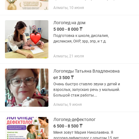
у неговорящих детей • Постановка и
Алматы, 10 июня
коррекция звуков (Р, Л, Ш, Ж и др.) •
Развитие связной речи и...
Логопед на дом
5 000 - 8 000 ₸
Подготовка к школе, дислалия,
дислексия, ОНР, зрр, зпр, и т.д.
Алматы, 21 июля
Логопеды Татьяна Владленовна
от 3 500 ₸
Очень быстро ставлю звуки у детей и
взрослых, запускаю речь у малышей.
Большой стаж работы.
Зарегистрирована на сайте Ваш
Алматы, 9 июня
Репетитор, более 300 положительных
отзывов. Работаю с удовольствием,
быстро,...
Логопед-дефектолог
6 500 - 8 500 ₸
Меня зовут Мария Николаевна. Я
логопед-дефектолог с опытом 15 лет.