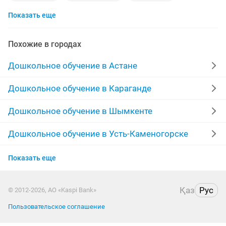
Показать еще
репетитор начальных классов
дефектолог
индивидуальные занятия
договорная
Похожие в городах
развития детей
казахские
Дошкольное обучение в Астане
дошкольная подготовка
детское
Дошкольное обучение в Караганде
русский казахский
начальные классы
сад
Дошкольное обучение в Шымкенте
групповые занятия
услуги логопеда
Дошкольное обучение в Усть-Каменогорске
Дошкольное обучение в Актобе
подготовка к школе
репетитор начальны
Показать еще
Дошкольное обучение в Актау
детский образовательный центр
5 1
языки
Қаз
Рус
© 2012-2026, АО «Kaspi Bank»
Дошкольное обучение в Костанае
индивидуально
казахский язык
Пользовательское соглашение
Дошкольное обучение в Павлодаре
русский казахский язык
дома
обучение