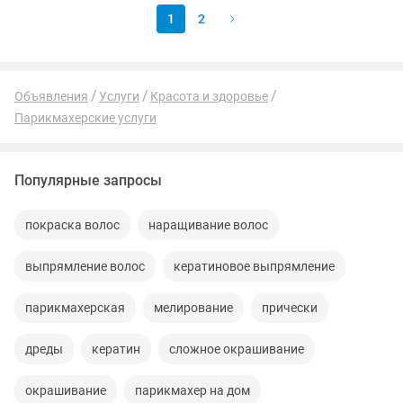
1
2
Объявления
Услуги
Красота и здоровье
Парикмахерские услуги
Популярные запросы
покраска волос
наращивание волос
выпрямление волос
кератиновое выпрямление
парикмахерская
мелирование
прически
дреды
кератин
сложное окрашивание
окрашивание
парикмахер на дом