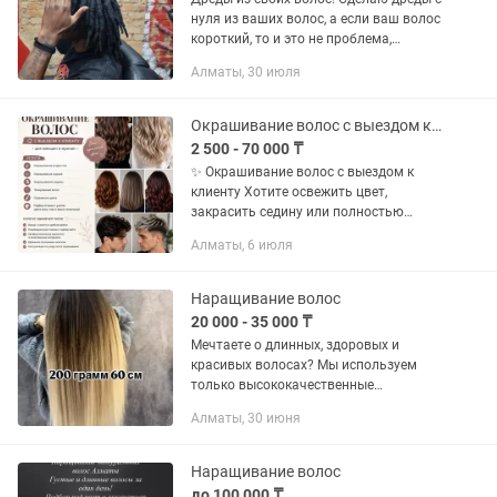
нуля из ваших волос, а если ваш волос
короткий, то и это не проблема,
главное иметь 5 см. Длины своих
Алматы, 30 июля
волос, остальное я сделаю сама,
нарастив дреды из канекалона...
Окрашивание волос с выездом клиенту
2 500 - 70 000 ₸
✨ Окрашивание волос с выездом к
клиенту Хотите освежить цвет,
закрасить седину или полностью
изменить образ? Предлагаю
Алматы, 6 июля
профессиональное окрашивание волос
с выездом на дом. Комфорт, экономия
времени...
Наращивание волос
20 000 - 35 000 ₸
Мечтаете о длинных, здоровых и
красивых волосах? Мы используем
только высококачественные
материалы и передовые технологии
Алматы, 30 июня
наращивания волос. Гарантируем
естественный и незаметный результат!
Приятные...
Наращивание волос
до 100 000 ₸