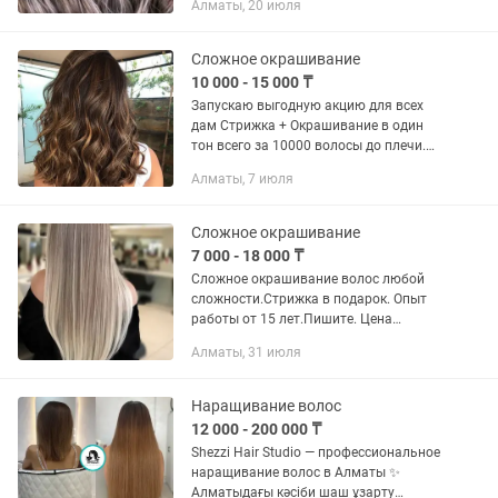
Алматы, 20 июля
укладки, цены у меня разные ,
например:мелирование от...
Сложное окрашивание
10 000 - 15 000 ₸
Запускаю выгодную акцию для всех
дам Стрижка + Окрашивание в один
тон всего за 10000 волосы до плечи.
Если густая длинная то 15 000.
Алматы, 7 июля
Сложное окрашивание от 10-25 тысяч
Парикмахерские услуги на дому...
Сложное окрашивание
7 000 - 18 000 ₸
Сложное окрашивание волос любой
сложности.Стрижка в подарок. Опыт
работы от 15 лет.Пишите. Цена
зависит от сложности - сложное
Алматы, 31 июля
окрашивание от 18.000- 50.000.Выезд
оплачивается отдельно. 18.000
расчет...
Наращивание волос
12 000 - 200 000 ₸
Shezzi Hair Studio — профессиональное
наращивание волос в Алматы ✨
Алматыдағы кәсіби шаш ұзарту