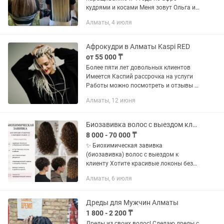
кудрями и косами Меня зовут Ольга и
я вам помогу приобрести шикарные
Алматы, 4 июля
длинные волосы всего за 4 часа и по
Мега супер скидке!!! РАБОТАЮ...
Афрокудри в Алматы Kaspi RED
от 55 000 ₸
Более пяти лет довольных клиентов
Имеется Каспий рассрочка на услуги
Работы можно посмотреть и отзывы в
нашем Инстаграм Все фото в
Алматы, 12 июня
объявлении наши работы Большой
выбор афрокос и кудрей Зизи ,...
Биозавивка волос с выездом клиенту
8 000 - 70 000 ₸
✨ Биохимическая завивка
(биозавивка) волос с выездом к
клиенту Хотите красивые локоны без
ежедневной укладки? Предлагаю
Алматы, 6 июля
услуги биохимической завивки волос
для женщин и мужчин с выездом на...
Дреды для Мужчин Алматы
1 800 - 2 200 ₸
Дреды из своих волос! Сделаю дреды с