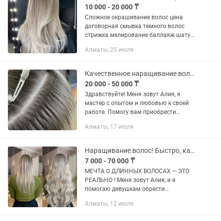
10 000 - 20 000 ₸
Сложное окрашивание волос цена
договорная смывка темного волос
стрижка мелирование баллаяж шатуш
омбре тотал блонд скрытое
Алматы, 25 июля
окрашивание контуринг цена зависит
от длины густоты волос мастер
колорист...
Качественное наращивание волос в Алматы
20 000 - 50 000 ₸
Здравствуйте! Меня зовут Алия, я
мастер с опытом и любовью к своей
работе. Помогу вам приобрести
шикарные длинные волосы всего за
Алматы, 17 июля
пару часов и по очень приятной цене!
НАРАЩИВАЮ МИКРОКАПСУЛЫ
БЫСТРО...
Наращивание волос! Быстро, качественно и по лучшей цене !
7 000 - 70 000 ₸
МЕЧТА О ДЛИННЫХ ВОЛОСАХ — ЭТО
РЕАЛЬНО ! Меня зовут Алия, и я
помогаю девушкам обрести
роскошные, ухоженные волосы всего
Алматы, 12 июля
за пару часов! Работаю в Алматы,
только качественные микрокапсулы,