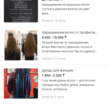
Наращивание натуральных волос
,густые и длинные волосы за один
день.
Алматы, 18 июня
Наращивание волос от профессионала, скидка при первом посещении!
8 000 - 70 000 ₸
Лучший мастер по наращиванию
волос Мечтаете о длинных, густых и
естественных волосах? Вы по адресу!)
Я мастер с большим опытом, работаю
Алматы, 23 июня
аккуратно, безопасно и с гарантией
результата. Все работы на...
Дреды для женщин
1 800 - 2 200 ₸
5 см своей длины волос — достаточно.
Наращу под любую длину. Аккуратно,
плотно, эстетично.
Алматы, 8 июня