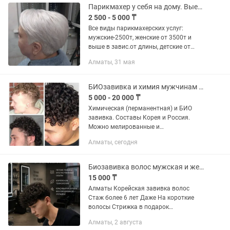
без боли и...
Парикмахер у себя на дому. Выезд на дом.
2 500 - 5 000 ₸
Все виды парикмахерских услуг:
мужские-2500т, женские от 3500т и
выше в завис.от длины, детские от
2000т. Укладка от 3500т и выше в
Алматы, 31 мая
завис.от длины и сложности. Покраска
в один тон с вашей краской от...
БИОзавивка и химия мужчинам и женщинам. ВЫЕЗД !
5 000 - 20 000 ₸
Химическая (перманентная) и БИО
завивка. Составы Корея и Россия.
Можно мелированные и
обесцвеченные волосы !
Алматы, сегодня
Индивидуальный подбор составов.
Прикорневой объем от 5000 тг. (В
зависимости от...
Биозавивка волос мужская и женская
15 000 ₸
Алматы Корейская завивка волос
Стаж более 6 лет Даже На короткие
волосы Стрижка в подарок
Биозавивка корейская Выезд
Алматы, 2 августа
Медеуский, Бостандыкский,