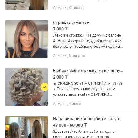
студиясы ✨ • Наращивание волос на
Алматы, 31 июля
любую длину. • Кез келген ұзындыққа
шаш ұзарту. • Натуральные и...
Стрижки женские
7 000 ₸
Женские стрижки | На дому и в салоне |
Алматы Аккуратные, удобные стрижки
без спешки Подбираю форму под лицо
и образ. Выезд по районам:
Алматы, 3 августа
Бостандыкский, Ауэзовский, Медеуский,
Алмалинский каре,...
Выбери себе стрижку, успей получи 50% скидку на все стрижки-причёски
2 000 ₸
🔥 СКИДКА 50% НА СТРИЖКИ ✂️ 💇♂️💇
♀️ Приглашаем к мастеру с опытом —
успей записаться! ✂️ СТРИЖКИ
(мужские / женские): • Любая длина:
Алматы, 4 июля
короткие, средние, длинные•
Стоимость: 2000 тг • Мытьё головы:
500...
Наращивание волос био и натуральные
47 000 - 60 000 ₸
Здравствуйте! Опыт работы год по
наращиванию и 4 года по афро