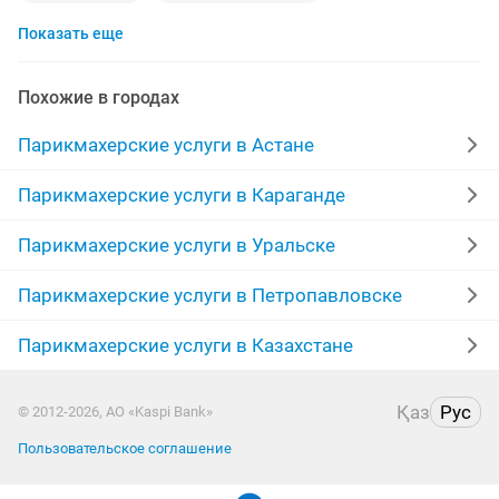
Показать еще
парикмахер выезд
ботокс
завивка
договорная
окрашивание волос
волосы
Похожие в городах
кератиновое
кресло парикмахерское
Парикмахерские услуги в Астане
стрижка мужская
ботокс волос
Парикмахерские услуги в Караганде
свадебные прически
выезд
модели для
Парикмахерские услуги в Уральске
локон
косу
химическая завивка
Парикмахерские услуги в Петропавловске
Парикмахерские услуги в Казахстане
наращивание
барбер
кератиновое выпрямление волос
биозавивка волос
Қаз
Рус
© 2012-2026, АО «Kaspi Bank»
муж
детское
дома
вид
салон красоты
Пользовательское соглашение
завивка волос
полировка волос
биозавивка