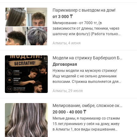
Алмалинский, Ауэзовский районы Либо
в...
Парикмахер с выездом на дом!
от 3 000 ₸
Мелирование - от 7000 тг, (в
зависимости от длины, техники, через
шапочку или фольгу) (Работа только
проф.составами.) Химическая завивка
Алматы, 4 июня
волос от 5000 тг БИО завивка - от 8000
тг Прикорневой объем...
Модели на стрижку Барбершоп Бесплатно
Договорная
Нужны модели на мужскую стрижку!
Ищу моделей с не сильно длинными
волосами. Стрижка выполняется для
практики под контролем опытного
Алматы, 29 июля
мастера. Стрижка бесплатная.
Стрижка выполняется учеником
Мелирование, омбре, сложное окрашивание
20 000 - 40 000 ₸
Милые дамы, я парикмахер со стажем
15 лет,принимаю у себя на дому, живу
в Алматы 1, все виды окрашивание
мелирование, амбре, шатуш, стрижки и