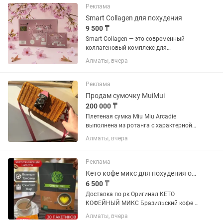
пакетики с растворимым...
Реклама
Smart Collagen для похудения
9 500 ₸
Smart Collagen — это современный
коллагеновый комплекс для
поддержания красоты и здоровья.
Алматы, вчера
Формула содержит гидролизованный
коллаген, который легко усваивается
организмом, а также
Реклама
дополнительные...
Продам сумочку MuiMui
200 000 ₸
Плетеная сумка Miu Miu Arcadie
выполнена из ротанга с характерной
розовой кожаной отделкой и
Алматы, вчера
серебристой фурнитурой. С длинным
ремешком из кожи. Внутри отделка вся
из кожи. Есть карточка. Оригинал....
Реклама
Кето кофе микс для похудения оригинал
6 500 ₸
Доставка по рк Оригинал КЕТО
КОФЕЙНЫЙ МИКС Бразильский кофе
высокого качества Состав L-карнитин •
Алматы, вчера
L-карнитин входит в состав препарата