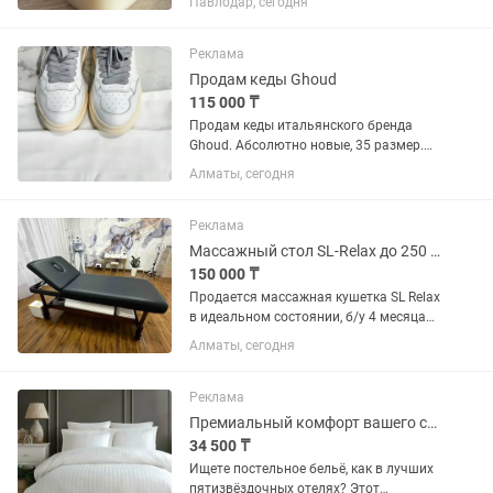
Павлодар, сегодня
всей семьи. Помогает при кашле,
бронхите и простуде, укрепляет
иммунитет, ускоряет восстановление...
Реклама
Продам кеды Ghoud
115 000 ₸
Продам кеды итальянского бренда
Ghoud. Абсолютно новые, 35 размер.
Покупала за 302 евро в Милане
Алматы, сегодня
(примерно 165 000 тенге), отдам за 115
000. Белая кожа, ручная работа.
Размер не подошёл. Любые...
Реклама
Массажный стол SL-Relax до 250 кг 96х192 см
150 000 ₸
Продается массажная кушетка SL Relax
в идеальном состоянии, б/у 4 месяца
при небольшом потоке клиентов.
Алматы, сегодня
Высота регулируется, верхняя часть
мобильная, изголовье поднимается,
может подойти как для...
Реклама
Премиальный комфорт вашего сна постельное белье из турецкого страйп-сатина
34 500 ₸
Ищете постельное бельё, как в лучших
пятизвёздочных отелях? Этот