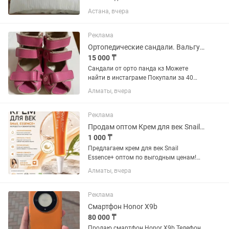
комплект из 100% элитного турецкого
Астана, вчера
хлопка создан для тех, кто ценит
безупречное качество и утончённый
стиль. Благородный блеск,...
Реклама
Ортопедические сандали. Вальгус. Детям с дцп
15 000 ₸
Сандали от орто панда кз Можете
найти в инстаграме Покупали за 40
Делали на заказ, так как размер
Алматы, вчера
маленький Пользовались мало и в
основном только дома Размер по
стельке 13 см По подошве 14 см ЦВЕТ...
Реклама
Продам оптом Крем для век Snail Essence с муцином улитки
1 000 ₸
Предлагаем крем для век Snail
Essence+ оптом по выгодным ценам!
Преимущества: ✔ Интенсивно
Алматы, вчера
увлажняет кожу вокруг глаз. ✔
Повышает упругость и эластичность.
✔ Уменьшает видимость мелких
Реклама
морщин и...
Смартфон Honor X9b
80 000 ₸
Продаю смартфон Honor X9b Телефон