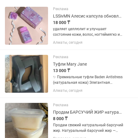
Реклама
LSSivMN Алесис капсула обновленном ввиде
18 000 ₸
удаляет целлюлит и улучшает
состояние кожи, волос, ногтеймягко и
эффективно снижает вес и убирает
Алматы, сегодня
отекиблокирует голод и позволяет
дольше сохранять чувство сытостине
вызывает привыкания, без побочных...
Реклама
Туфли Mary Jane
13 000 ₸
✨ Премиальные туфли Baden Antistress
(натуральная кожа) Элегантная
модель в стиле Mary Jane с
Алматы, сегодня
современной массивной платформой
— идеальный баланс между классикой
и трендом. • Размер: 40 •...
Реклама
Продам БАРСУЧИЙ ЖИР натуральный
8 000 ₸
Продам свежий натуральный барсучий
жир. Натуральный барсучий жир —
проверенное средство для здоровья