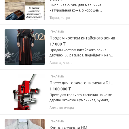
Школьная обувь для мальчика
натуральная кожа, в хорошем
состоянии. В 13 микрорайоне.
Тараз, вчера
Реклама
Продам костюм китайского воина
17 000 ₸
Продам костюм китайского воина
девушки 50 размера, подойдет и на 52.
Рубашка в виде кимоно на запах, и
Астана, вчера
юбка на запах. В комплект входит
нарукавники и пояс из искусственной
кожи. Покупала на...
Реклама
Пресс для горячего тиснения TJ-1E.
1 100 000 ₸
Пресс для горячего тиснения на коже,
дереве, экокоже, бумвиниле, бумаге,
PVC. Вес 120 кг., 220 вольт, , рабочий
Алматы, вчера
стол 440330 мм., производство Китай
и Корея.
Реклама
Куртка женская HM