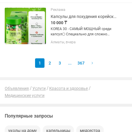
в наиболее подходящей дозе для
приема человеком в сутки •...
Реклама
Капсулы для похудения корейские день и ночь
10 000 ₸
KOREA 30 - САМЫЙ МОЩНЫЙ среди
капсул🌕 Специально для сложно
худеющих ХИТ КАПСУЛА🔥
Алматы, вчера
ПРОИЗВОДСТВО: КОРЕЯ 🇰🇷 120
капсул: 60 дневных + 60 ночных. ДЛЯ
ДЕВУШЕК, КОТОРЫМ ТЯЖЕЛО
ПОХУДЕТЬ! Уменьшает...
1
2
3
...
367
Объявления
Услуги
Красота и здоровье
Медицинские услуги
Популярные запросы
уколы на дому
капельницы
медсестра