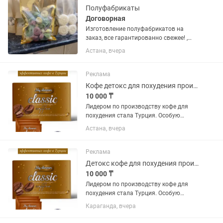
Полуфабрикаты
Договорная
Изготовление полуфабрикатов на
заказ, все гарантированно свежее! ,
пельмени говяжьи изготовленные из
Астана, вчера
мраморного мяса, пельмени, куриные
грудки+филе бедра без кожи для
людей ведущих здоровый образ...
Реклама
Кофе детокс для похудения производство Турция
10 000 ₸
Лидером по производству кофе для
похудения стала Турция. Особую
популярность завоевали напитки под
Астана, вчера
брендами Catalina, SLT Slim Lux, Best
Gold Coffee. Они представляют собой
пакетики с растворимым...
Реклама
Детокс кофе для похудения производитель Турция
10 000 ₸
Лидером по производству кофе для
похудения стала Турция. Особую
популярность завоевали напитки под
Караганда, вчера
брендами Catalina, SLT Slim Lux, Best
Gold Coffee. Они представляют собой