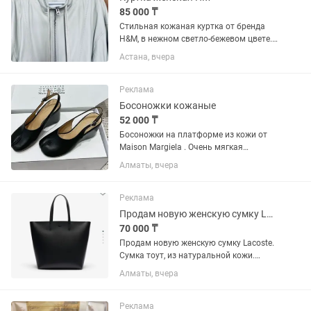
85 000 ₸
Стильная кожаная куртка от бренда
H&M, в нежном светло-бежевом цвете.
Размер XS Натуральная кожа 100%
Астана, вчера
Made in Turkey ! Новая с этикеткой,
возможен равноценный обмен.
Покупался за 119 000тг
Реклама
Босоножки кожаные
52 000 ₸
Босоножки на платформе из кожи от
Maison Margiela . Очень мягкая
натуральная кожа. Босоножки 37
Алматы, вчера
размера. Покупала за 58000 тг есть
чек. Он в Пассаже стоит 85000 тг
Реклама
Продам новую женскую сумку Lacoste
70 000 ₸
Продам новую женскую сумку Lacoste.
Сумка тоут, из натуральной кожи.
Очень вместительная
Алматы, вчера
Реклама