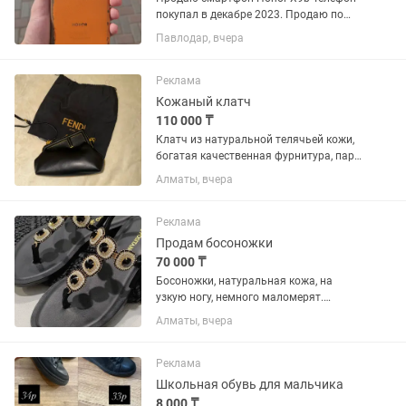
покупал в декабре 2023. Продаю по
причине того, что купил новый. У
Павлодар, вчера
телефона облезла кожа на задней
крышке, также есть мелкие царапины
на стекле объективов, не...
Реклама
Кожаный клатч
110 000 ₸
Клатч из натуральной телячьей кожи,
богатая качественная фурнитура, пару
раз на выход. Куплен в Турции за
Алматы, вчера
170000
Реклама
Продам босоножки
70 000 ₸
Босоножки, натуральная кожа, на
узкую ногу, немного маломерят.
Идеально подойдут на 36,5. Италия,
Алматы, вчера
бренд POSITANO. Покупались со
скидкой за 130€, своя цена 164€.
Реклама
Школьная обувь для мальчика
8 000 ₸