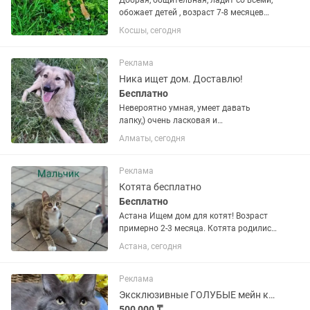
Добрая, общительная, ладит со всеми,
обожает детей , возраст 7-8 месяцев
собачка девочка. Зовут Лесси,
Косшы, сегодня
СТЕРИЛИЗована, рожать не будет,
обработана от паразитов. Ищем
добрых людей с теплым жильем во...
Реклама
Ника ищет дом. Доставлю!
Бесплатно
Невероятно умная, умеет давать
лапку,) очень ласковая и
любвеобильная девочка около 1-го
Алматы, сегодня
года, ищет самые добрые, любящие и
ответственные ручки! Здорова.
Обработана. Привита. С паспортом!
Реклама
Рост ниже...
Котята бесплатно
Бесплатно
Астана Ищем дом для котят! Возраст
примерно 2-3 месяца. Котята родились
у дворовой кошки и сейчас живут
Астана, сегодня
возле нашего подъезда. Котята
активные, любопытные и очень
нуждаются в доме и заботе....
Реклама
Эксклюзивные ГОЛУБЫЕ мейн куны
500 000 ₸