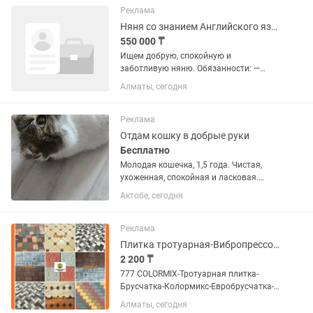
игривая, красивая, необычный...
Реклама
Няня со знанием Английского языка
550 000 ₸
Ищем добрую, спокойную и
заботливую няню. Обязанности: —
Полный уход за ребенком — Гигиена,
Алматы, сегодня
порядок детских вещей — Игры,
прогулки и развитие по возрасту,
изучение языка Требования: — Опыт
Реклама
работы...
Отдам кошку в добрые руки
Бесплатно
Молодая кошечка, 1,5 года. Чистая,
ухоженная, спокойная и ласковая.
Приучена к лотку, хорошо ведет себя в
Актобе, сегодня
доме. Отличный вариант для частного
дома или дачи – прекрасно ловит
мышей. Ищем заботливых...
Реклама
Плитка тротуарная-Вибропрессованная брусчатка-COLORMIX
2 200 ₸
777 COLORMIX-Тротуарная плитка-
Брусчатка-Колормикс-Евробрусчатка-
Брусчатка Алматы-Плитка тротуарная-
Алматы, сегодня
Брусчатка Алматы завод Если Вы не