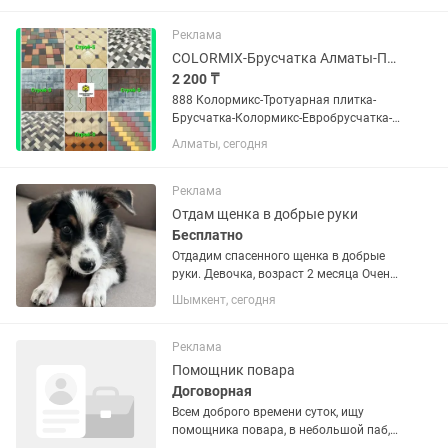
дозвонились, пожалуйста, напишите
нам на номер Билайн, мы...
Реклама
COLORMIX-Брусчатка Алматы-Плитка тротуарная в Алматы
2 200 ₸
888 Колормикс-Тротуарная плитка-
Брусчатка-Колормикс-Евробрусчатка-
Брусчатка Алматы-Плитка тротуарная-
Алматы, сегодня
Брусчатка Алматы завод Если Вы не
дозвонились, пожалуйста , напишите
нам на номер Билайн, мы...
Реклама
Отдам щенка в добрые руки
Бесплатно
Отдадим спасенного щенка в добрые
руки. Девочка, возраст 2 месяца Очень
ласковый, спокойный, контактный и
Шымкент, сегодня
любознательный щенок. Хорошо пьёт
воду, активный, с красивым
трёхцветным окрасом.
Реклама
Помощник повара
Договорная
Всем доброго времени суток, ищу
помощника повара, в небольшой паб,