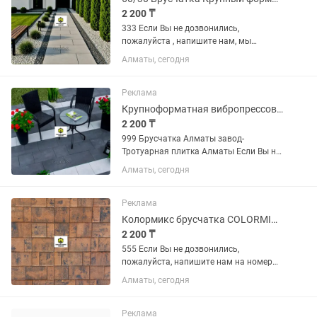
2 200 ₸
333 Если Вы не дозвонились,
пожалуйста , напишите нам, мы
обязательно Вам ответим! Тротуарная
Алматы, сегодня
плитка (3см) 30/30-33/33 (под
пешеходную зону) от 2200т и выше.
Вибропрессованная брусчатка 6см....
Реклама
Крупноформатная вибропрессованная брусчатка-Плитка тротуарная 010
2 200 ₸
999 Брусчатка Алматы завод-
Тротуарная плитка Алматы Если Вы не
дозвонились, пожалуйста , напишите
Алматы, сегодня
нам, мы обязательно Вам ответим!
Тротуарная плитка (3см) 30/30-33/33
(под пешеходную зону) от...
Реклама
Колормикс брусчатка COLORMIX-Плитка тротуарная
2 200 ₸
555 Если Вы не дозвонились,
пожалуйста, напишите нам на номер
Билайн, мы обязательно Вам ответим!
Алматы, сегодня
Тротуарная плитка (3см) 30/30-33/33
(под пешеходную зону) от 2200т и
выше. Вибропрессованная...
Реклама