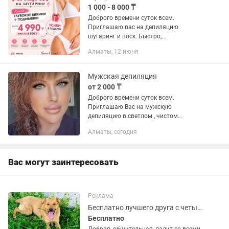
1 000 - 8 000 ₸
Доброго времени суток всем.
Приглашаю вас на депиляцию
шугаринг и воск. Быстро,
качественно.Используются все
Алматы, 12 июня
профессиональные материалы. Все
вопросы по телефону, звоните или
пишите. Принимаю в...
Мужская депиляция
от 2 000 ₸
Доброго времени суток всем.
Приглашаю Вас на мужскую
депиляцию в светлом , чистом
кабинете. Район Тесленко и Ленинская
Алматы, сегодня
смена. Отдельно стоящее помещение.
Лишних глаз нету. Все
кондефициально. Точный...
Вас могут заинтересовать
Реклама
Бесплатно лучшего друга с четырьмя лапами и хвостом, зовут собака Лесси!!!
Бесплатно