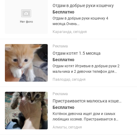
Отдам в добрые руки кошечку
Бесплатно
Отдам в добрые руки кошечку 4
месяца.Очень
ласковая,любвеобильная.Спокойно
Караганда, сегодня
дает подстригать когти,к лотку
приучена, в еде не привереда,все
кушает..В месте с ней + отдам...
Реклама
Отдам котят 1.5 месяца
Бесплатно
Отдам котят Игривые в добрые руки 2
мальчика и 2 девочки телефон для
связи +Рита .
Павлодар, сегодня
Реклама
Пристраивается малюська кошечка 2,5 месяца в самые добрые ручки
Бесплатно
Котёнок девочка ищет дом и самых
любящих хозяев. Пристраивается в
добрые ручки, возраст 2,5 месяца,
Алматы, сегодня
кушает сама, от глистов обработана,
отличная охотница, ходит в лоток,