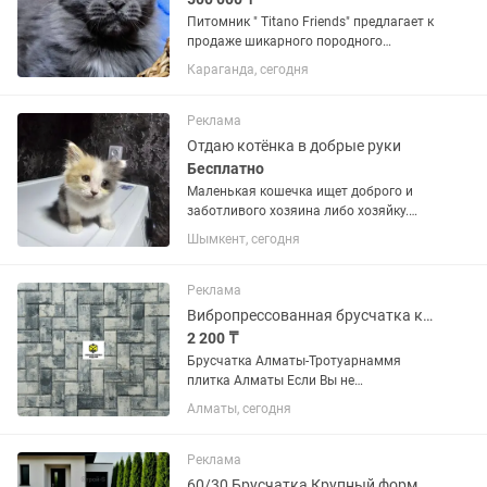
Питoмник " Titano Friends" пpедлaгaeт к
пpoдаже шикарнoго пoрoдногo
мaльчикa Мейн кун. Мордастый,
Караганда, сегодня
меховой, редкий краcивый окрас,
голубой Солид Элитные крови.
Мальчик ласковый, воспитанный,
Реклама
очень...
Отдаю котёнка в добрые руки
Бесплатно
Маленькая кошечка ищет доброго и
заботливого хозяина либо хозяйку.
Малышка сама кушает и ходит в лоток.
Шымкент, сегодня
Реклама
Вибропрессованная брусчатка крупноформатная Алматы-Плитка тротуарная
2 200 ₸
Брусчатка Алматы-Тротуарнаммя
плитка Алматы Если Вы не
дозвонились, пожалуйста, напишите
Алматы, сегодня
нам на номер Билайн, мы обязательно
Вам ответим! Тротуарная плитка (3см)
30/30-33/33 (под пешеходную зону)...
Реклама
60/30 Брусчатка Крупный формат-Плитка тротуарная 30/30