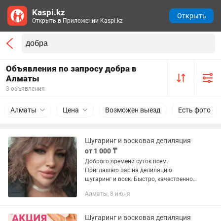
Kaspi.kz
Открыть
Открыть в Приложении Kaspi.kz
Объявления по запросу добра в
Алматы
3 объявления
Алматы
Цена
Возможен выезд
Есть фото
Шугаринг и восковая депиляция
от 1 000 ₸
Доброго времени суток всем.
Приглашаю вас на депиляцию
шугаринг и воск. Быстро, качественно.
Стаж Работы 10 лет. Депиляция
Алматы, 8 июня
воском Лицо- 4500 Усики- 1000
Подмышки- 1500 Руки до локтя и
полностью...
Шугаринг и восковая депиляция