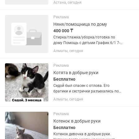
быстрый , и быстро обучаемый! От нас
Астана, сегодня
своевременная зарплата от 15000 .
Развозка, питание и обучение. До 40
лет
Реклама
Няня/помощница по дому
400 000 ₸
Стирка/глажка/уборка/готовка по
дому Помощь с детьми График 6/1 7-
19:00 Добрая, ответственная и
Алматы, сегодня
чистоплотная, стрессоустойчивая
Возраст от 30 до 50лет Оплачиваемые
задержки 2000тг/ч
Реклама
Котята в добрые руки
Бесплатно
Седой был спасен с отлова. Его
братики и сестрички разъехались по
домам, а он все еще ждет свою семью.
Алматы, сегодня
Только в ответственные руки, без
маленьких детей
Реклама
Котенок в добрые руки
Бесплатно
Котенок девочка в добрые руки.