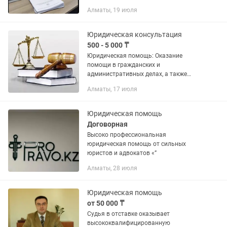
Алматы, 19 июля
Юридическая консультация
500 - 5 000 ₸
Юридическая помощь: Оказание
помощи в гражданских и
административных делах, а также
частично в уголовных. Документация:
Алматы, 17 июля
Составление и оформление различных
документов, включая договоры,
заявления и...
Юридическая помощь
Договорная
Высоко профессиональная
юридическая помощь от сильных
юристов и адвокатов «”
Алматы, 28 июля
Юридическая помощь
от 50 000 ₸
Судья в отставке оказывает
высококвалифицированную