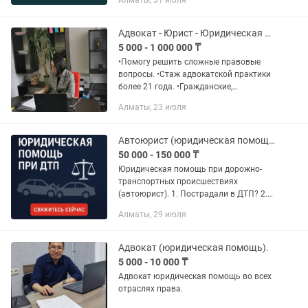
Алматы, 31 июля
с нашей юридической поддержкой в
Алматы: Взыскание долгов
Банкротство физических и...
Адвокат - Юрист - Юридическая консультация Алматы.
5 000 - 1 000 000 ₸
•Помогу решить сложные правовые
вопросы. •Стаж адвокатской практики
более 21 года. •Гражданские,
уголовные, административные АППК
Алматы, 23 июля
дела, хозяйственные споры. •Веду дела
по всему Казахстану....
Автоюрист (юридическая помощь при ДТП)
50 000 - 150 000 ₸
Юридическая помощь при дорожно-
транспортных происшествиях
(автоюрист). 1. Пострадали в ДТП? 2.
Повреждена автомашина? 3. Получили
Алматы, 29 июля
телесные повреждения? 4. Страховая
компания занижает стоимость...
Адвокат (юридическая помощь).
5 000 - 10 000 ₸
Адвокат юридическая помощь во всех
отраслях права.