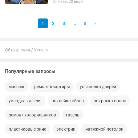
Алматы, 28 июля
корпоративный юрист в ведущих
компаниях ✔ Выиграно более 60
гражданских дел,...
1
2
3
...
8
Объявления
Услуги
Популярные запросы
массаж
ремонт квартиры
установка дверей
укладка кафеля
поклейка обоев
покраска волос
ремонт холодильников
газель
пластиковые окна
электрик
натяжной потолок