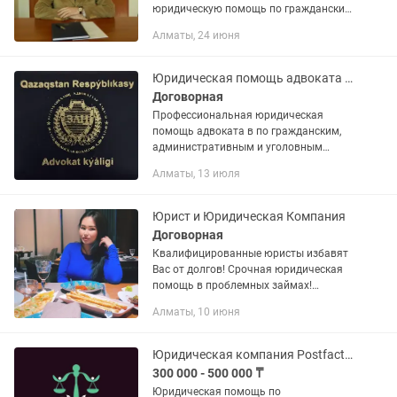
юридическую помощь по гражданским,
административным и уголовным
Алматы, 24 июня
делам.
Юридическая помощь адвоката в г. Алматы
Договорная
Профессиональная юридическая
помощь адвоката в по гражданским,
административным и уголовным
делам в кратчайшие возможные сроки.
Алматы, 13 июля
Брачно-семейные споры, раздел
имущества, наследство, взыскание
долгов,...
Юрист и Юридическая Компания
Договорная
Квалифицированные юристы избавят
Вас от долгов! Срочная юридическая
помощь в проблемных займах!
-Банкротство физических лиц -Снятие
Алматы, 10 июня
арестов, разблокировка счетов,
открытие выезда за границу -Отмена...
Юридическая компания Postfactum, юристы и медиаторы
300 000 - 500 000 ₸
Юридическая помощь по