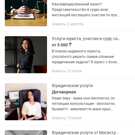
Квалифицированный юрист!
Представительство в судах всех
инстанций без вашего участия по всем
семейным делам. • Развод, Алименты,
Алматы, 3 августа
Установление и оспаривание
отцовства, Раздел совместно
нажитого...
Услуги юриста, участие в суде, снятие ареста, ограничения на выезд
от 5 000 ₸
В поиске надежного юриста,
способного решить самые сложные
юридические задачи? Я юрист с более
чем десятилетним опытом работы в
Алматы, 23 июля
юридической сфере, предлагает
высококачественные услуги, включая...
Юридические услуги
Договорная
Кеңес беру - жұма күні бесплатно, по
пятницам консультация - бесплатно.
Қызметті - мемлекеттік және орыс
тілінде толық көрсетеміз. Оказываем
Алматы, 15 июля
услуги на государственном и русском
языке. ТОО "Ваш...
Юридические услуги от Магистра права в Алматы