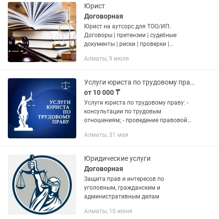
Юрист
Договорная
Юрист на аутсорс для ТОО/ИП.
Договоры | претензии | судебные
документы | риски | проверки |
переговоры Опыт: частная практика,
Алматы, 9 июля
военная юридическая служба,
строительство. Медиативные
соглашения по...
Услуги юриста по трудовому праву
от 10 000 ₸
Услуги юриста по трудовому праву: -
консультации по трудовым
отношениям; - проведение правовой
экспертизы трудовых договоров,
Алматы, 31 мая
кадровой документации; - абонентское
обслуживание компаний по
трудовым...
Юридические услуги
Договорная
Защита прав и интересов по
уголовным, гражданским и
административным делам
Алматы, 10 июня