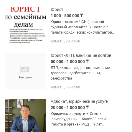
Юрист
1 000 - 500 000 ₸
Юрист с опытом ЧСИ ( частный
судебный исполнитель). Состою в
палате юридических консультантов.
Предоставляю следующие услуги: 1.
Алматы, 28 июня
Семейные дела 2. Отмена
исполнительного надписи
3.Взыскание...
Юрист -ДТП, взыскание долгов
50 000 - 1 000 000 ₸
ДТП, взыскание долгов, признание
договора недействительным,
банкротства
Алматы, 15 июля
Адвокат, юридические услуги.
20 000 - 1 000 000 ₸
Юридические услуги ✔ Опыт в
юриспруденции — более 30 лет ✔
Работа в органах МВД — 9 лет
(следователь) ✔ Более 20 лет —