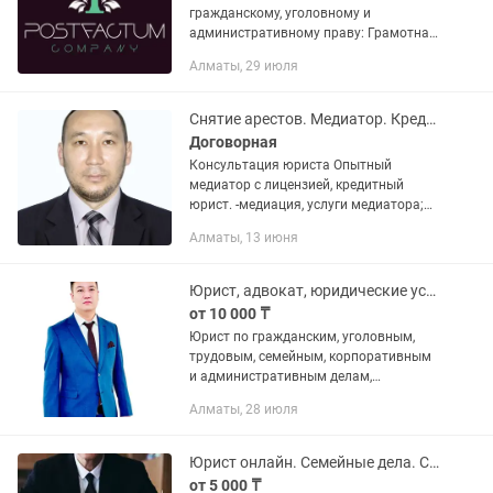
гражданскому, уголовному и
административному праву: Грамотная
юридическая консультация Алименты
Алматы, 29 июля
Расторжение брака Долги Раздел
имущества Защита трудовых прав
Защита прав...
Снятие арестов. Медиатор. Кредитный юрист. Алименты.Арест шешу. Банкротство
Договорная
Консультация юриста Опытный
медиатор с лицензией, кредитный
юрист. -медиация, услуги медиатора;
-банковские споры, аресты, новый
Алматы, 13 июня
график платежей; -примирение сторон
(дтп, развод, алименты,...
Юрист, адвокат, юридические услуги, составление договора, регистрация тоо
от 10 000 ₸
Юрист по гражданским, уголовным,
трудовым, семейным, корпоративным
и административным делам,
(консультация платная, работаю
Алматы, 28 июля
только на русском языке) также
представитель потерпевших,
защитник...
Юрист онлайн. Семейные дела. Снятие с ареста. Взыскание долгов.
от 5 000 ₸