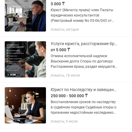
5 000 ₸
Юрист (Магистр права) член Палаты
юридических консультантов
(Реестровый номер No 05-06/043 от
05.06.2019г.). Более 20 лет практики и
Алматы, сегодня
много выигрышных дел! Законы и
Кодексы едины для всех и действуют...
Услуги юриста, рассторжение брака, взыскание долга, алименты
от 5 000 ₸
Отмена исполнительной надписи
Взыскание долга Споры по договору
Расторжение брака, раздел имущества
Взыскание алиментов Защита от чси
Алматы, 18 июля
Юрист по Наследству и завещанию
250 000 - 500 000 ₸
Восстановление сроков по наследству
в судебном порядке Судебные споры о
признании недостойным наследником
Взыскание долгов по распискам и
Алматы, 9 июля
договорам,полное юридическое
сопровождение, до решения суда,и...