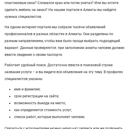
пластиковые окна? Сломался кран или потек унитаз? Или вы хотите
Услуги в Уральске
сделать мебель на заказ? На нашем портале в Алматы вы найдете
нужных специалистов.
Услуги в Атырау
На одном интернет-портале мы собрали тысячи объявлений
Услуги в Казахстане
профессионалов в разных областях в Алматы. Они разделены по
разным направлениям, чтобы вам было проще выбрать подходящий
вариант. Данные проверяются: при заполнении анкеты человек должен
ввести сведения о своем паспорте.
Работает удобный поиск. Достаточно ввести в поисковой строке
название услуги – и вы видите все объявления на эту тему. В профилях
специалистов указаны
имя и фамилия;
срок регистрации на сайте;
возможность выезда на место;
как определяется стоимость услуг;
список работ, которые выполняет человек.
Связаться с исполнителем можно через чат сервиса или же позвонить