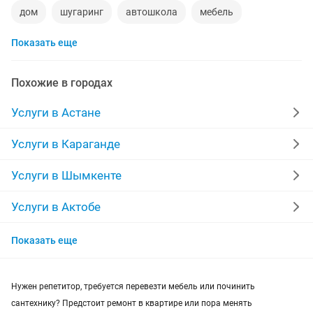
дом
шугаринг
автошкола
мебель
Показать еще
ремонт телевизоров
сантехник
сиделки
ремонт мебели
квартиры в рассрочку
Похожие в городах
мебель на заказ
установка кондиционеров
Услуги в Астане
уколы на дому
вывоз мусора
кредиты
Услуги в Караганде
москитные сетки
ремонт окон
ворота
Услуги в Шымкенте
ремонт стиральных машин
диван
Услуги в Актобе
Услуги в Актау
грузоперевозки газель
курсы массажа
Показать еще
Услуги в Костанае
манипулятор
тамада
реставрация мебели
Нужен репетитор, требуется перевезти мебель или починить
Услуги в Таразе
прихожая
двери
сборка мебели
ремонт
сантехнику? Предстоит ремонт в квартире или пора менять