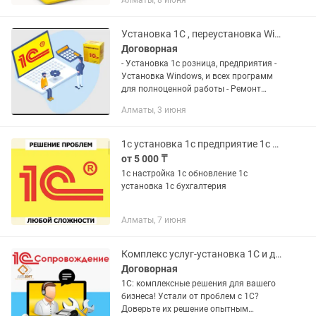
Алматы, 8 июня
доработка 1с - перенос данных из
версии 7.7 на версию 8.3 - переход с...
Установка 1С , переустановка Windows и прочих программ
Договорная
- Установка 1с розница, предприятия -
Установка Windows, и всех программ
для полноценной работы - Ремонт
компьютеров, принтеров, ноутбуков
Алматы, 3 июня
-Установка видеонаблюдение
-Настройка сети любых типов...
1с установка 1c предприятие 1с бухгалтерия
от 5 000 ₸
1с настройка 1с обновление 1с
установка 1c бухгалтерия
Алматы, 7 июня
Комплекс услуг-установка 1С и др программ, ЭСФ, СНТ, виртуальный склад
Договорная
1С: комплексные решения для вашего
бизнеса! Устали от проблем с 1С?
Доверьте их решение опытным