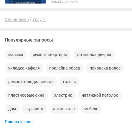
Алматы, 3 июля
т.д. 3 - вида пакета услуги
Программного Обеспечения! 1)...
Объявления
Услуги
Популярные запросы
массаж
ремонт квартиры
установка дверей
укладка кафеля
поклейка обоев
покраска волос
ремонт холодильников
газель
пластиковые окна
электрик
натяжной потолок
дом
шугаринг
автошкола
мебель
Показать еще
ремонт телевизоров
сантехник
сиделки