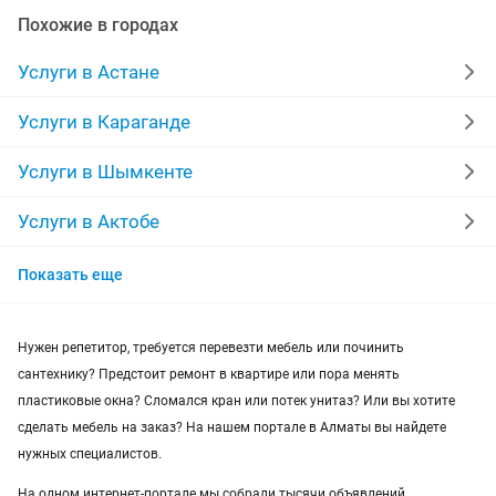
ремонт мебели
квартиры в рассрочку
Похожие в городах
мебель на заказ
установка кондиционеров
Услуги в Астане
уколы на дому
вывоз мусора
кредиты
Услуги в Караганде
москитные сетки
ремонт окон
ворота
Услуги в Шымкенте
ремонт стиральных машин
диван
Услуги в Актобе
Услуги в Актау
грузоперевозки газель
курсы массажа
Показать еще
Услуги в Костанае
манипулятор
тамада
реставрация мебели
Нужен репетитор, требуется перевезти мебель или починить
Услуги в Павлодаре
прихожая
двери
сборка мебели
ремонт
сантехнику? Предстоит ремонт в квартире или пора менять
пластиковые окна? Сломался кран или потек унитаз? Или вы хотите
Услуги в Семее
сделать мебель на заказ? На нашем портале в Алматы вы найдете
нужных специалистов.
Услуги в Атырау
На одном интернет-портале мы собрали тысячи объявлений