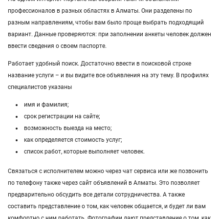
Услуги в Казахстане
профессионалов в разных областях в Алматы. Они разделены по
разным направлениям, чтобы вам было проще выбрать подходящий
вариант. Данные проверяются: при заполнении анкеты человек должен
ввести сведения о своем паспорте.
Работает удобный поиск. Достаточно ввести в поисковой строке
название услуги – и вы видите все объявления на эту тему. В профилях
специалистов указаны
имя и фамилия;
срок регистрации на сайте;
возможность выезда на место;
как определяется стоимость услуг;
список работ, которые выполняет человек.
Связаться с исполнителем можно через чат сервиса или же позвонить
по телефону также через сайт объявлений в Алматы. Это позволяет
предварительно обсудить все детали сотрудничества. А также
составить представление о том, как человек общается, и будет ли вам
комфортно с ним работать. Фотографии дают представление о том, как