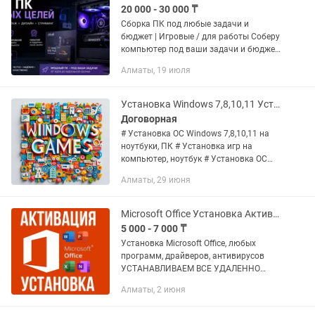
20 000 - 30 000 ₸
Сборка ПК под любые задачи и
бюджет | Игровые / для работы Соберу
компьютер под ваши задачи и бюджет
— без переплат, с оптимальным
Алматы, 19 июля
подбором комплектующих. Что вы
получаете: - Подбор комплектующих...
Установка Windows 7,8,10,11 Установка игр на ПК,Ноутбук,Adobe,Office
Договорная
# Установка ОС Windows 7,8,10,11 на
ноутбуки, ПК # Установка игр на
компьютер, ноутбук # Установка ОС
Windows 7,8,10,11 на ноутбуки, ПК #
Алматы, 29 июня
Установка драйверов и программ #
Подключение и установка...
Microsoft Office Установка Активация, Autocad, Adobe программ Алматы
5 000 - 7 000 ₸
Установка Microsoft Office, любых
программ, драйверов, антивирусов
УСТАНАВЛИВАЕМ ВСЕ УДАЛЕННО
ЧЕРЕЗ ПРИЛОЖЕНИЕ ANYDESK
Алматы, 2 июня
Установка Microsoft Office. Лицензия
(Word, Excel, PowerPoint и др.) - 7.000...