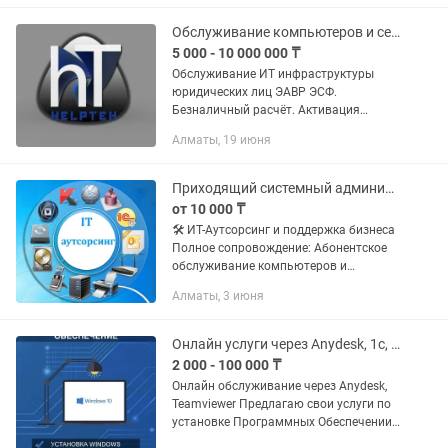
среднего бизнеса. Выполняем: •
Настройка...
Обслуживание компьютеров и серверов
5 000 - 10 000 000 ₸
Обслуживание ИТ инфраструктуры
юридических лиц ЭАВР ЭСФ.
Безналичный расчёт. Активация
windows Переустановка windows
Алматы, 19 июня
Установка office и активация
Установка 1С Создание почтового
сервера Установка...
Приходящий системный администратор
от 10 000 ₸
🛠 ИТ-Аутсорсинг и поддержка бизнеса
Полное сопровождение: Абонентское
обслуживание компьютеров и
серверов (Windows/Linux). Рабочие
Алматы, 3 июня
места под ключ: От закупа и сборки до
настройки ПО и обучения...
Онлайн услуги через Anydesk, 1c, 1с, Microsoft Office, excel, word
2 000 - 100 000 ₸
Онлайн обслуживание через Anydesk,
Teamviewer Предлагаю свои услуги по
установке Программных Обеспечении
ПО - установка Windows, Антивирус и