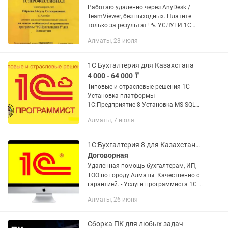
Работаю удаленно через AnyDesk /
TeamViewer, без выходных. Платите
только за результат! 🔧 УСЛУГИ 1С
(все версии 8.2 / 8.3) •Установка,
Алматы, 23 июля
обновление, настройка баз
•Исправление ошибок,
восстановление,...
1С Бухгалтерия для Казахстана
4 000 - 64 000 ₸
Типовые и отраслевые решения 1С
Установка платформы
1С:Предприятие 8 Установка MS SQL
Server для 1С (под ключ) Обновление
Алматы, 7 июля
всех типовых конфигураций 1С
Переход с Базовой на ПРОФ версию 1С
Настройка...
1С:Бухгалтерия 8 для Казахстана. Электронная поставка. Алматы
Договорная
Удаленная помощь бухгалтерам, ИП,
ТОО по городу Алматы. Качественно с
гарантией. - Услуги программиста 1С -
Продажа, установка, обновление
Алматы, 26 июня
программы 1С Бухгалтерия для
Казахстана - Оформление ИТС...
Сборка ПК для любых задач