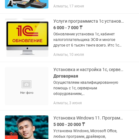
специалистам! Предлагаем широкий
Алматы, 17 июня
спектр услуг: Настройка, установка,
обновление платформы и баз...
Услуги программиста 1с установка
6 000 - 7 000 ₸
Обновление установка 1с, кабинет
налогоплательщика ЭСФ и многое
другое от 6 тысяч тенге всего. Итс 1с
заказы. Автоматическое эсф недорого
Алматы, 10 июля
Установка и настройка 1с, серверов, сетевого оборудования и др.
Договорная
Осуществляем квалифицированную
помощь с 1с, серверным
оборудованием,
телекомуникационным, ip телефонией,
Алматы, 3 июня
и wifi. Осуществляем помощь в части
безопасности.(firewall, ips/dlp)
Развертываем системы...
Установка Windows 11. Программист, Виндовс, Офис, Ворд, Office, Автокад
5 000 - 20 000 ₸
Установка Windows, Microsoft Office,
любых программ, драйверов,