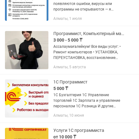
появляются ошибки, вирусы или
программы не открываются — я
помогу быстро и профессионально!
Алматы, 1 июля
Мои услуги: - Переустановка Windows 7,
8, 10, 11 (с сохранением...
Программист, Компьютерный мастер, КАЧЕСТВЕННО И НЕДОРОГО
3 000 - 5 000 ₸
Ассалаумағалейкум! Все виды услуг: •
Ремонт компьютеров • УСТАНОВКА,
ПЕРЕУСТАНОВКА, восстановление
Windows ХР, 7, 10 pro, 11pro • Установка
Алматы, 5 августа
драйверов • Установка программ
УСТАНОВКА 1С Установка...
1С Программист
5 000 ₸
1С Бухгалтерия 1С Управление
торговлей 1С Зарплата и управление
персоналом 1С Розница И другие
программные продукты -Установка и
Алматы, 10 июня
обновление программы 1С -Решение
технических неполадок и...
Услуги 1С программиста
от 10 000 ₸