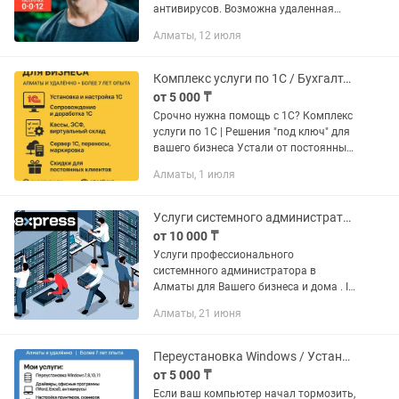
антивирусов. Возможна удаленная
установка программ через TeamViewer
Алматы, 12 июля
или Any Desk. Опыт работы – 8 лет. -
15.000 - Установка Windows...
Комплекс услуги по 1С / Бухгалтерия, Розница, Управление торговлей, ЗУП
от 5 000 ₸
Срочно нужна помощь с 1С? Комплекс
услуги по 1С | Решения "под ключ" для
вашего бизнеса Устали от постоянных
проблем с 1С? Передайте их
Алматы, 1 июля
профессионалам! Мы поможем быстро,
качественно и по разумной...
Услуги системного администратора в Алматы
от 10 000 ₸
Услуги профессионального
системнного администратора в
Алматы для Вашего бизнеса и дома . IT
аутсорсинг. Аудит IT . Абонентское
Алматы, 21 июня
обслуживание компьютерной техники .
Настройка серверов любого
масштаба...
Переустановка Windows / Установка программ / Чистка от вирусов /Настройка
от 5 000 ₸
Если ваш компьютер начал тормозить,