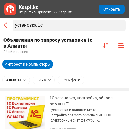
Kaspi.kz
Открыть
Открыть в Приложении Kaspi.kz
Объявления по запросу установка 1с
в Алматы
24 объявления
Интернет и компьютеры
Алматы
Цена
Есть фото
1С установка, настройка, обновление, эсф
от 5 000 ₸
- установка и обновление 1с -
настройка прямого обмена с ИС ЭСФ
(электронные счет фактуры) -
программирование на платформе 1с,