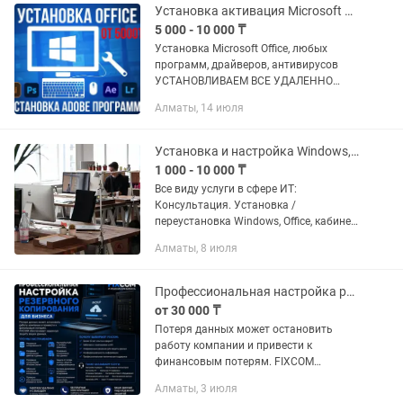
Установка активация Microsoft Office, Adobe программ Алматы
5 000 - 10 000 ₸
Установка Microsoft Office, любых
программ, драйверов, антивирусов
УСТАНОВЛИВАЕМ ВСЕ УДАЛЕННО
ЧЕРЕЗ ПРИЛОЖЕНИЕ ANYDESK
Алматы, 14 июля
Установка Microsoft Office. Лицензия
(Word, Excel, PowerPoint и др.) - 7.000...
Установка и настройка Windows, Linux, Word, Exell и других программ
1 000 - 10 000 ₸
Все виду услуги в сфере ИТ:
Консультация. Установка /
переустановка Windows, Office, кабинет
налогоплательщика и других
Алматы, 8 июля
программ. Установка и настройки
серверов Windows server, Linux, 1С и
других...
Профессиональная настройка резервного копирования для бизнеса
от 30 000 ₸
Потеря данных может остановить
работу компании и привести к
финансовым потерям. FIXCOM
выполняет настройку надежного
Алматы, 3 июля
резервного копирования для малого и