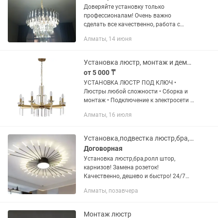
Доверяйте установку только
профессионалам! Очень важно
сделать все качественно, работа с
электрикой и с проводами требует
Алматы, 14 июня
максимального профессионализма !
Мы мастера с огромным опытом в
сфере...
Установка люстр, монтаж и демонтаж осветительных приборов
от 5 000 ₸
УСТАНОВКА ЛЮСТР ПОД КЛЮЧ •
Люстры любой сложности • Сборка и
монтаж • Подключение к электросети •
Замена старых светильников •
Алматы, 16 июля
Гарантия на выполненные работы +
Работаем аккуратно. Оставляем
после...
Установка,подвестка люстр,бра,ролл штор!
Договорная
Установка люстр,бра,ролл штор,
карнизов! Замена розеток!
Качественно, дешево и быстро! 24/7
Звоните в любое удобное для Вас
Алматы, позавчера
время!
Монтаж люстр