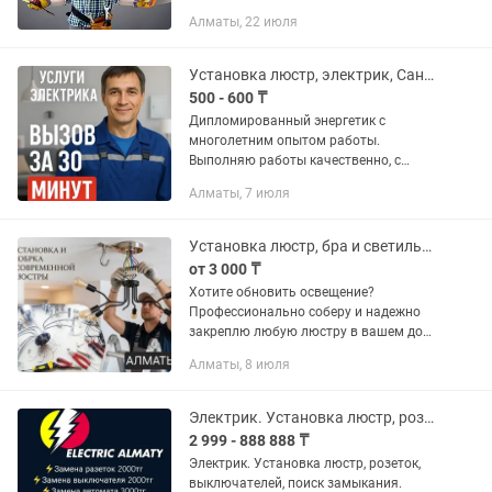
автоматов и т. д. Подключаю:
Алматы, 22 июля
стиральные машинки, сифоны, замена
любых кранов, смесители и т. д....
Установка люстр, электрик, Сантехник, мастер на все руки вызов за 30 минут
500 - 600 ₸
Дипломированный энергетик с
многолетним опытом работы.
Выполняю работы качественно, с
гарантией и в установленные сроки.
Алматы, 7 июля
Предлагаю гибкие цены — как на
разовые услуги, так и на комплексное
устранение...
Установка люстр, бра и светильников.
от 3 000 ₸
Хотите обновить освещение?
Профессионально соберу и надежно
закреплю любую люстру в вашем доме
или офисе! Наши услуги: Сборка и
Алматы, 8 июля
монтаж люстр любой сложности
(многоярусные, хрустальные,...
Электрик. Установка люстр, розеток. Поиск замыканий
2 999 - 888 888 ₸
Электрик. Установка люстр, розеток,
выключателей, поиск замыкания.