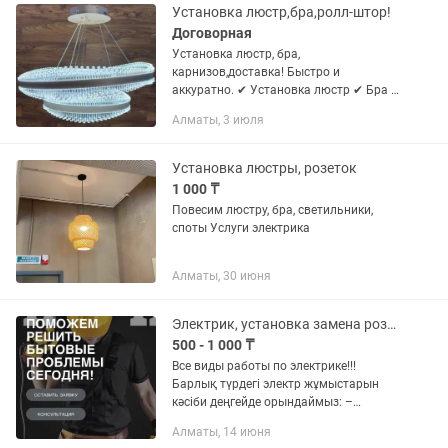
Установка люстр,бра,ролл-штор!
Договорная
Установка люстр, бра,
карнизов,доставка! Быстро и
аккуратно. ✔ Установка люстр ✔ Бра и
светильников ✔ Карнизов и
Алматы, 3 июля
гардин,доставка!! ✔ Полок, зеркал,
картин ✔ Кронштейнов для ТВ
Качественно, недорого....
Установка люстры, розеток
1 000 ₸
Повесим люстру, бра, светильники,
споты Услуги электрика
Алматы, 30 июня
Электрик, установка замена розеток, люстр, бра, телевизора, кронштейнов.
500 - 1 000 ₸
Все виды работы по электрике!!!
Барлық түрдегі электр жұмыстарын
кәсіби деңгейде орындаймыз: –
Розетка, сөндіргіш орнату және
Алматы, 14 июня
ауыстыру – Қысқа тұйықталу, токтың