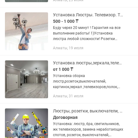
Алматы, 23 июня
работы более 11 лет Гарантия
качества Допуски имеются
Установка Люстры. Телевизор. Турник.Приеду через 20 минут! 24/7
500 - 1 000 ₸
Буду через 20 минут ! Гарантия на все
выполнение работы! 1)Установка
люстра любой сложности! Розетки
Выключатели! 2)Установка телевизор!
Алматы, 19 июля
3)Раковина!карнизы ! 4)Турник !
Картинка! 5)Зеркала!итд… Есть...
Установка люстры,зеркала,телевизоры быстро и качественно
от 1 000 ₸
Установка сборка
люстр,розеток,выключателей,
картинок,зеркал ,телевизоров,полок,
домофонов. Гарантия на оказанные
Алматы, 31 июля
услуги. Все инструменты имеются.
Пенсионерам скидка. работаем 24/7
Люстры, розетки, выключатели, споты, установка профессионально.
Договорная
Установка: люстр, бра, светильников,
жк телевизоров, замена неработающих
спотов, розеток, выключателей,