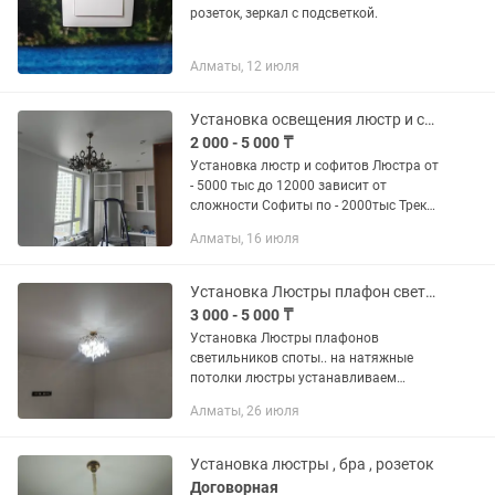
розеток, зеркал с подсветкой.
Алматы, 12 июля
Установка освещения люстр и софитов , треков
2 000 - 5 000 ₸
Установка люстр и софитов Люстра от
- 5000 тыс до 12000 зависит от
сложности Софиты по - 2000тыс Трек
по - 3000 тыс погон метр Бра стенные
Алматы, 16 июля
по - 4000 тыс
Установка Люстры плафон светильники бра
3 000 - 5 000 ₸
Установка Люстры плафонов
светильников споты.. на натяжные
потолки люстры устанавливаем
сборка подключения люстры
Алматы, 26 июля
потолочный и висячий
Установка люстры , бра , розеток
Договорная