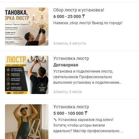
жоғалуы сияқты ақауларды жою –...
Сбор люстр и установка!
6 000 - 25 000 ₸
Навеска ,сбор люстр! Выезд по городу!
Алматы, 4 августа
Установка люстр
Договорная
Установка и подключение люстр,
светильников Профессионально
выполняю установку и подключение
люстр любой сложности. Аккуратно,
Алматы, 9 июля
быстро и безопасно. Что делаю:
Установка люстр, бра,...
Установка люстр
5 000 - 100 000 ₸
🔧 Установка карнизов под ключ!
Хотите, чтобы шторы висели
идеально? Мастер профессионально и
аккуратно установить карниз любой