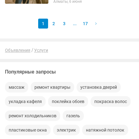
Алматы, 6 июня
сложности: потолочный, настенный,
раздвижной. ✅ Быстро ✅ Надежно ✅
По...
1
2
3
...
17
Объявления
Услуги
Популярные запросы
массаж
ремонт квартиры
установка дверей
укладка кафеля
поклейка обоев
покраска волос
ремонт холодильников
газель
пластиковые окна
электрик
натяжной потолок