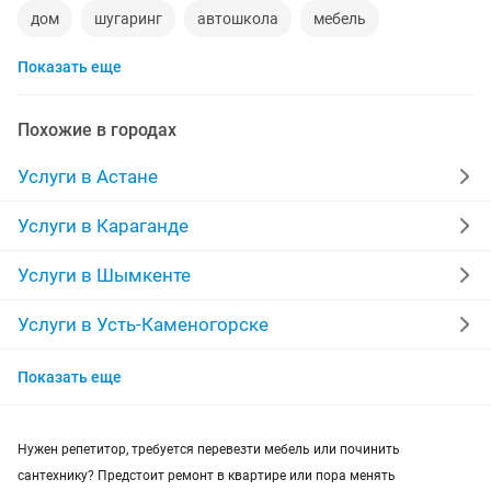
дом
шугаринг
автошкола
мебель
Показать еще
ремонт телевизоров
сантехник
сиделки
ремонт мебели
квартиры в рассрочку
Похожие в городах
мебель на заказ
установка кондиционеров
Услуги в Астане
уколы на дому
вывоз мусора
кредиты
Услуги в Караганде
москитные сетки
ремонт окон
ворота
Услуги в Шымкенте
ремонт стиральных машин
диван
Услуги в Усть-Каменогорске
Услуги в Актобе
грузоперевозки газель
курсы массажа
Показать еще
Услуги в Актау
манипулятор
тамада
реставрация мебели
Нужен репетитор, требуется перевезти мебель или починить
Услуги в Костанае
прихожая
двери
ремонт
сантехнику? Предстоит ремонт в квартире или пора менять