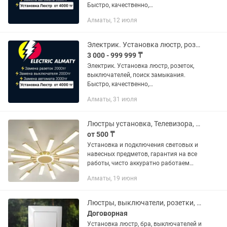
Быстро, качественно,
профессионально! Приеду в удобное
Алматы, 12 июля
для вас время. Выполняю как мелкий
ремонт, так и сложные задачи по...
Электрик. Установка люстр, розеток. Поиск замыканий
3 000 - 999 999 ₸
Электрик. Установка люстр, розеток,
выключателей, поиск замыкания.
Быстро, качественно,
профессионально! Приеду в удобное
Алматы, 31 июля
для вас время. Выполняю как мелкий
ремонт, так и сложные задачи по...
Люстры установка, Телевизора, Светильников, Зеркала с подсветкой, Раковин,
от 500 ₸
Установка и подключения световых и
навесных предметов, гарантия на все
работы, чисто аккуратно работаем
24/7 Пенсионерам СКИДКА 10%
Алматы, 19 июня
Люстры, выключатели, розетки, зеркала с подсветкой, установка.
Договорная
Установка люстр, бра, выключателей и