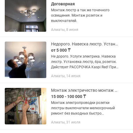
Договорная
Монтаж люстр а так же точечного
освещения. Монтаж розеток и
выключателей.
Алматы, 8 июня
Недорого. Навеска люстр. Установка люстр, бра, розеток. Kaspi red
от 5 000 ₸
Не дорого. Услуги электрика. Навеска
люстр. Установка люстр, бра, розеток.
Действует РАССРОЧКА Kaspi Red! При
монтаже люстры на стену или потолок
Алматы, 14 июня
важно правильно подключить
провода, обеспечить...
Монтаж электричество монтаж люстр ремонт мелкосрочный
15 000 - 100 000 ₸
Монтаж электропроводки розетки
люстры выключатели мелкосрочный
ремонт без выходных быстро
качественно .
Алматы, 31 июля