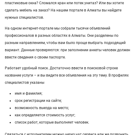
пластиковые окна? Сломался кран или потек унитаз? Или вы хотите
Услуги в Павлодаре
сделать мебель на заказ? На нашем портале в Алматы вы найдете
нужных специалистов.
Услуги в Атырау
На одном интернет-портале мы собрали тысячи объявлений
Услуги в Казахстане
профессионалов в разных областях в Алматы. Они разделены по
разным направлениям, чтобы вам было проще выбрать подходящий
вариант. Данные проверяются: при заполнении анкеты человек должен
ввести сведения о своем паспорте.
Работает удобный поиск. Достаточно ввести в поисковой строке
название услуги – и вы видите все объявления на эту тему. В профилях
специалистов указаны
имя и фамилия;
срок регистрации на сайте;
возможность выезда на место;
как определяется стоимость услуг;
список работ, которые выполняет человек.
Связаться с исполнителем можно через чат сервиса или же позвонить