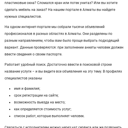
пластиковые окна? Сломался кран или потек унитаз? Или вы хотите
Услуги в Семее
сделать мебель на заказ? На нашем портале в Алматы вы найдете
нужных специалистов.
Услуги в Атырау
На одном интернет-портале мы собрали тысячи объявлений
Услуги в Казахстане
профессионалов в разных областях в Алматы. Они разделены по
разным направлениям, чтобы вам было проще выбрать подходящий
вариант. Данные проверяются: при заполнении анкеты человек должен
ввести сведения о своем паспорте.
Работает удобный поиск. Достаточно ввести в поисковой строке
название услуги – и вы видите все объявления на эту тему. В профилях
специалистов указаны
имя и фамилия;
срок регистрации на сайте;
возможность выезда на место;
как определяется стоимость услуг;
список работ, которые выполняет человек.
Связаться с исполнителем можно через чат сервиса или же позвонить