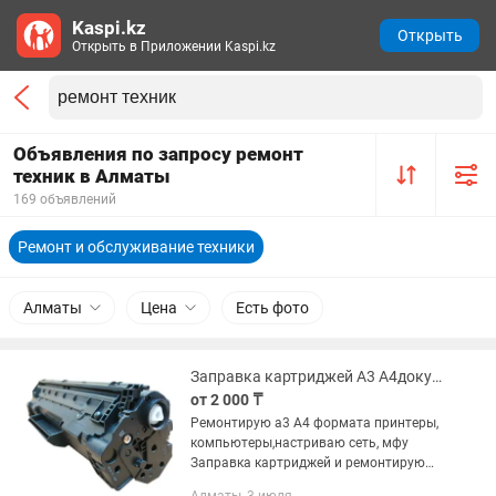
Kaspi.kz
Открыть
Открыть в Приложении Kaspi.kz
Объявления по запросу ремонт
техник в Алматы
169 объявлений
Ремонт и обслуживание техники
Алматы
Цена
Есть фото
Заправка картриджей А3 А4документа ремонт принтеров плоттеры,орг техники
от 2 000 ₸
Ремонтирую а3 А4 формата принтеры,
компьютеры,настриваю сеть, мфу
Заправка картриджей и ремонтирую
принтеры плотеры, выезд 1000тг