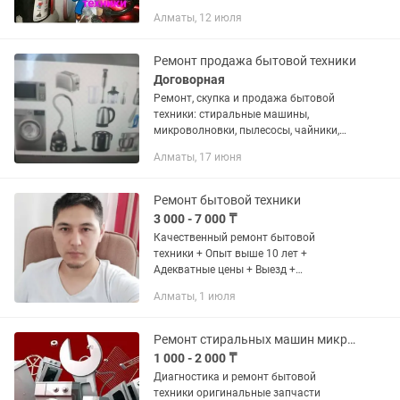
Алматы, 12 июля
Ремонт продажа бытовой техники
Договорная
Ремонт, скупка и продажа бытовой
техники: стиральные машины,
микроволновки, пылесосы, чайники,
утюги, блендеры, миксеры, фены,
Алматы, 17 июня
вентиляторы и многое другое ( всё,
кроме холодильников и радиотехники)
Ремонт бытовой техники
3 000 - 7 000 ₸
Качественный ремонт бытовой
техники + Опыт выше 10 лет +
Адекватные цены + Выезд +
диагностика + ремонт от 7 000 тг. Если
Алматы, 1 июля
Вам уже делали диагностику и
посчитали ремонт в стоимость
ракеты,...
Ремонт стиральных машин микроволновок и мелкой бытовой техники
1 000 - 2 000 ₸
Диагностика и ремонт бытовой
техники оригинальные запчасти