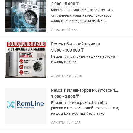
2 000 - 5 000 ₸
Мастер по ремонту бытовой техники
стиральных машин кондиционеров
холодильников делаем любую
сложную работу заправка
Алматы, 16 июля
холодильников кондиционеров чистка
замена подшипников основные
запчасти всегда при...
Ремонт бытовой техники
5 000 - 100 000 ₸
Ремонт стиральная машинка автомат
и холодильник
Алматы, 6 августа
Ремонт телевизоров и бытовой техники
1 000 - 5 000 ₸
Ремонт телевизоров Led smart tv
plasma и мелко бытовой техники Выезд
на дом Диагностика бесплатно
Алматы, 15 июля