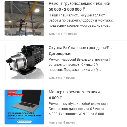
Ремонт грузоподъемной техники
50 000 - 2 000 000 ₸
Наши специалисты осуществляют
работы по ремонту,подбору и монтажу:
подвесных кранов мостовых кранов
козловых кранов консольных кранов
Алматы, 22 июня
тельферов кран - балок талей лебедок
Рихтовка...
Скупка Б/У насосов грюндфос!Ремонт прочей техники!ремонт водяных насосов!
Договорная
Ремонт насосов! Выезд диагностика !
установка насосов. Скупка б/у
насосов. Продажа новых и б/у
насосов. Запчасти. И. Т. Д..скупка Б/У
Алматы, 7 июля
насосов.грундфос и других
Мастер по ремонту техники
6 000 ₸
Ремонт ноутбуков любой сложности
Бесплатная диагностика 0 Чистка
6.000 1Установка WIN 11 от 8.000
2Программы от 2.000 3 Антивирус от
Алматы, 4 июля
3.000 Наш адрес Жетысу 3 дом 55