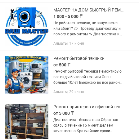
МАСТЕР НА ДОМ БЫСТРЫЙ РЕМОНТ ТЕХНИКИ
1 000 - 5 000 ₸
Не работает техника, не запускается
или сбоит? 👉 Проведу диагностику и
помогу с ремонтом 🔧 Диагностика и
устранение неисправностей 🔧
Алматы, 17 июня
Аккуратный ремонт на месте 🔧
Подбор и замена деталей 📌...
Ремонт бытовой техники
от 500 ₸
Ремонт бытовой техники Ремонтирую
все виды бытовой техники Опыт
больше 10лет Выезжаю во все районы
Алматы и области С собой имею
Алматы, 29 июня
запчасти первой необходимости и все
необходимые инструменты Быстро и...
Ремонт принтеров и офисной технике
от 5 000 ₸
Диагностика - бесплатная Обратная
связь в течение 15 минут Делаем
качественно Кратчайшие сроки
Гарантия на услуги до 1 года Возможен