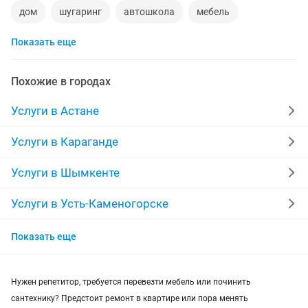
дом
шугаринг
автошкола
мебель
Показать еще
ремонт телевизоров
сантехник
сиделки
ремонт мебели
квартиры в рассрочку
Похожие в городах
мебель на заказ
установка кондиционеров
Услуги в Астане
уколы на дому
вывоз мусора
кредиты
Услуги в Караганде
москитные сетки
ремонт окон
ворота
Услуги в Шымкенте
ремонт стиральных машин
диван
Услуги в Усть-Каменогорске
Услуги в Актобе
грузоперевозки газель
курсы массажа
Показать еще
Услуги в Актау
манипулятор
тамада
реставрация мебели
Нужен репетитор, требуется перевезти мебель или починить
Услуги в Таразе
прихожая
двери
сборка мебели
ремонт
сантехнику? Предстоит ремонт в квартире или пора менять