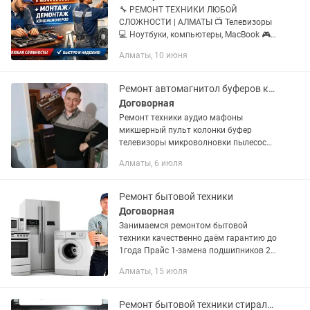
🔧 РЕМОНТ ТЕХНИКИ ЛЮБОЙ
СЛОЖНОСТИ | АЛМАТЫ 📺 Телевизоры
💻 Ноутбуки, компьютеры, MacBook 🎮
PS4, PS5 🖨️ Принтеры 🧹 Пылесосы и
Алматы, 10 июня
роботы-пылесосы 🍽️ Микроволновки,
духовые шкафы, мультиварки ☕
Чайники,...
Ремонт автомагнитол буферов колонки центр аудио техники и мелкой бытовой Те
Договорная
Ремонт техники аудио мафоны
микшерный пульт колонки буфер
телевизоры микроволновки пылесосы
чайники утюг все что можно
Алматы, 6 июля
отремонтировать мы отремонтируем
Ремонт бытовой техники
Договорная
Занимаемся ремонтом бытовой
техники качественно даём гарантию до
1года Прайс 1-замена подшипников 2-
замена тэна 3-замена манжета 4-
Алматы, 15 июля
чистка бака с разборок 5- реставрация
двигателя и замена...
Ремонт бытовой техники стиральных машин кондиционеров