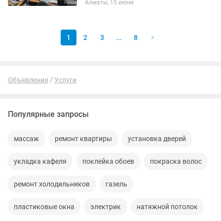
Алматы, 15 июня
забор курьером или выезд на адрес
1
2
3
...
8
Объявления
Услуги
Популярные запросы
массаж
ремонт квартиры
установка дверей
укладка кафеля
поклейка обоев
покраска волос
ремонт холодильников
газель
пластиковые окна
электрик
натяжной потолок