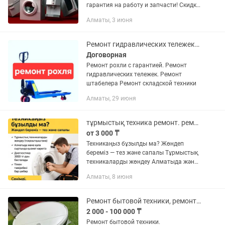
гарантия на работу и запчасти! Скидки
пенсионерам многодетным!
Алматы, 3 июня
Ремонт гидравлических тележек. Обслуживание складской техники. ремонт рохли
Договорная
Ремонт рохли с гарантией. Ремонт
гидравлических тележек. Ремонт
штабелера Ремонт складской техники
Алматы, 29 июня
тұрмыстық техника ремонт. ремонт стиральной машины. ремонт духовки .ремонт
от 3 000 ₸
Техникаңыз бұзылды ма? Жөндеп
береміз — тез және сапалы Тұрмыстық
техникаларды жөндеу Алматыда және
қала сыртында қызмет көрсетеміз
Алматы, 8 июня
Диагностика 3000 тг-ден басталады
Үлкен тәжірибесі бар...
Ремонт бытовой техники, ремонт мелкой быт. техники. Ремонт робот пылесосов
2 000 - 100 000 ₸
Ремонт бытовой техники.