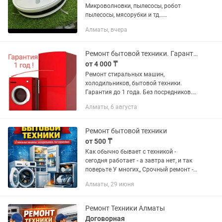
Микроволновки, пылесосы, робот
пылесосы, мясорубки и тд…
Диагностика бесплатно!
Алматы, вчера
Ремонт бытовой техники. Гарантия 1 год.
от 4 000 ₸
Ремонт стиральных машин,
холодильников, бытовой техники.
Гарантия до 1 года. Без посредников.
Выезд по городу. Опыт более 20 лет.
Алматы, 6 августа
Качественно. ИП "ТВ-Сервис"
Александр. KASPI QR, RED,...
Ремонт бытовой техники
от 500 ₸
Как обычно бывает с техникой -
сегодня работает - а завтра нет, и так
поверьте У многих,, Срочный ремонт -
Алматы и область- любой бытовой
Алматы, 29 июня
техники : 1) Варочных поверхностей
Духовых...
Ремонт Техники Алматы
Договорная