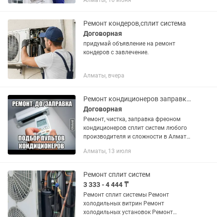
Алматы, 10 июня
установке используем сухое алмазное
сверление по технологии DIAMOND...
Ремонт кондеров,сплит система
Договорная
придумай объявление на ремонт
кондеров с завлечение.
Алматы, вчера
Ремонт кондиционеров заправка фреоном r22 r410a чистка сплит подбор пульта
Договорная
Ремонт, чистка, заправка фреоном
кондиционеров сплит систем любого
производителя и сложности в Алматы
круглосуточно 24/7. Ремонт
Алматы, 13 июля
производим в день обращения на
месте и при Вас. Подберем, доставим
и...
Ремонт сплит систем
3 333 - 4 444 ₸
Ремонт сплит системы Ремонт
холодильных витрин Ремонт
холодильных установок Ремонт