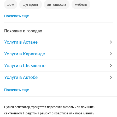
дом
шугаринг
автошкола
мебель
Показать еще
ремонт телевизоров
сантехник
сиделки
ремонт мебели
квартиры в рассрочку
Похожие в городах
мебель на заказ
установка кондиционеров
Услуги в Астане
уколы на дому
вывоз мусора
кредиты
Услуги в Караганде
москитные сетки
ремонт окон
ворота
Услуги в Шымкенте
ремонт стиральных машин
диван
Услуги в Актобе
Услуги в Актау
грузоперевозки газель
курсы массажа
Показать еще
Услуги в Уральске
манипулятор
тамада
прихожая
двери
Нужен репетитор, требуется перевезти мебель или починить
Услуги в Кызылорде
сборка мебели
ремонт
сантехнику? Предстоит ремонт в квартире или пора менять