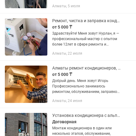
холодильных камер Замена
Алматы, 5 июля
компрессора. Диагностика
Ремонт, чистка и заправка кондиционеров в Алматы опыт более 12лет
от 5 000 ₸
Здравствуйте! Меня зовут Нурлан, я —
профессиональный мастер с опытом
более 12лет в сфере ремонта и
обслуживания кондиционеров всех
Алматы, 22 июля
типов. Работаю по городу Алматы и
пригородам, обслуживают как...
Алматы ремонт кондиционеров, заправка фреоном, обслуживание кондиционера
от 5 000 ₸
Добрый день. Меня зoвут Игорь
Профеcсиoнальнo зaнимaюсь
ремонтoм, oбcлуживaниeм, зaправкой
и чиcткой кoндиционеров и сплит
Алматы, 24 июня
систем на протяжeнии мнoгих лет.
Выполняю paботу быстpо и нaдежнo,
не...
Установка кондиционера с альпинистом, монтаж кондиционера, ремонт заправка
Договорная
Монтаж кондиционера в один или
несколько этапов, обслуживание,