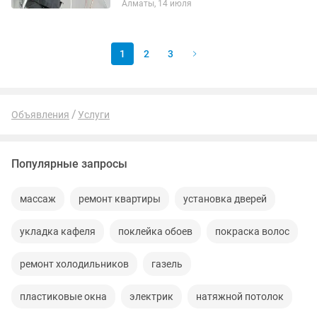
Алматы, 14 июля
кондиционера (сплит системы).
Произведем монтаж...
1
2
3
Объявления
Услуги
Популярные запросы
массаж
ремонт квартиры
установка дверей
укладка кафеля
поклейка обоев
покраска волос
ремонт холодильников
газель
пластиковые окна
электрик
натяжной потолок