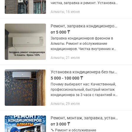
чистка, заправка и ремонт. Установка
кондиционера с альпинистом Монтаж
Алматы, 16 июня
наружного блока, установка корзин на
кондиционеры Также...
Ремонт, заправка кондиционеров фреоном, чистка и сервисное обслуживание.
от 5 000 ₸
Заправка кондиционеров фреоном в
Алматы. Ремонт и обслуживание
кондиционеров. Чистка внутренних и
внешних блоков. Подготовка
Алматы, 21 июля
кондиционера к летнему сезону. БЕЗ
ВЫХОДНЫХ. С 7.00(утра)-23.00. Мастер
по...
Установка кондиционера без пыли
5 000 - 100 000 ₸
Почему выбирают нас: Качественный,
профессиональный, быстрый монтаж
кондиционера за 3 часа с гарантией на
1 год. Работаем с профессиональным
Алматы, 29 июля
оборудованием и инструментом: Сухое
алмазное сверление...
Ремонт, монтаж, заправка, установка кондиционеров в Алматы
от 3 000 ₸
🔧 Ремонт и обслуживание