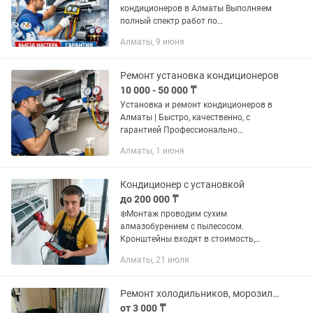
кондиционеров в Алматы Выполняем
полный спектр работ по
кондиционерам быстро, качественно и
Алматы, 9 июня
с гарантией. Работаем по Алматы и
области. Выезд в день обращения.
⸻ ✅ Наши...
Ремонт установка кондиционеров
10 000 - 50 000 ₸
Установка и ремонт кондиционеров в
Алматы | Быстро, качественно, с
гарантией Профессионально
выполняем установку, ремонт и
Алматы, 1 июня
обслуживание кондиционеров любой
сложности. Работаем с бытовыми и...
Кондиционер с установкой
до 200 000 ₸
❄️Монтаж проводим сухим
алмазобурением с пылесосом.
Кронштейны входят в стоимость,
заправка тоже. 💦 Кондиционер капает.
Алматы, 21 июля
🦠Чистка внутреннего блока: Чистка
производится паром 110 градусов,
давлением...
Ремонт холодильников, морозильников, ларей
от 3 000 ₸