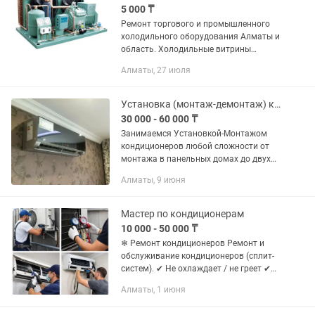
5 000 ₸
Ремонт торгового и промышленного
холодильного оборудования Алматы и
область. Холодильные витрины
(вертикальные, горизонтальные,
Алматы, 27 июля
пристенные, островные).
Низкотемпературные и
среднетемпературные...
Установка (монтаж-демонтаж) кондиционера , мойка чистка заправка
30 000 - 60 000 ₸
Занимаемся Установкой-Монтажом
кондиционеров любой сложности от
монтажа в панельных домах до двух
этапных установок в новых ЖК , сплит
Алматы, 9 июня
системы . Алмазное бурение без
лишней пыли под чистовой ремонт....
Мастер по кондиционерам
10 000 - 50 000 ₸
❄ Ремонт кондиционеров Ремонт и
обслуживание кондиционеров (сплит-
систем). ✔ Не охлаждает / не греет ✔
Заправка фреоном ✔ Чистка и
Алматы, 1 июня
профилактика ✔ Устранение шума и
протечек Обеспечим комфорт в доме...