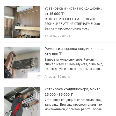
фреона в системе 7)...
Установка и чистка кондиционеров. Заправка фреоном. Алматы и Каскелен
от 15 000 ₸
!!! ПО ВСЕМ ВОПРОСАМ — ТОЛЬКО
ЗВОНКИ! В ЧАТЕ НЕ ОТВЕЧАЕМ !!! Xan
Service — профессиональное
обслуживание сплит-систем.
Алматы, 22 июня
Подготовим ваш кондиционер к жаре
за 1 визит! НАШИ УСЛУГИ: — Чистка
+...
Ремонт и заправка кондиционера в Алматы
от 2 000 ₸
Заправка кондиционеров Ремонт
сплит систем !!!! Пожалуйста, пишите р,
не всегда успевают ответить на звонок
и местами не ловит сеть!! !! Меня зовут
Алматы, 30 июля
Айдар - я мастер по обслуживанию
кондиционеров в...
Установка кондиционера, монтаж,демонтаж,заправка. Кондиционеры Алмаком
25 000 - 35 000 ₸
Установка кондиционеров. Демонтаж,
заправка. Бригада профессиональных
монтажников, с опытом работы более
пятнадцати лет, осуществит установку