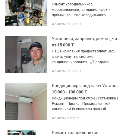
Ремонт холодильников,
морозильников, кондиционеров и
промышленного холодильного
оборудования в Алматы Компания
Алматы, 20 июня
Arctic Service специализируется на
качественном ремонте всей
холодильной техники. Мы...
Установка, заправка, ремонт, чистка и сервисное обслуживание кондиционеров.
от 15 000 ₸
Наша компания предоставляет Весь
спектр услуг по системе
кондиционирования. 🛒Продажа
кондиционеров (сплит-систем).
Алматы, 20 июня
⚙️Сервисное обслуживание.
⚙️Установка (монтаж и демонтаж).
⚙️Поэтапная установка...
Кондиционеры под ключ Установка Ремонт Чистка Промышленный альпинизм
10 000 - 100 000 ₸
Кондиционеры под ключ | Установка |
Ремонт | Чистка | Промышленный
альпинизм Выполняем полный
комплекс работ с кондиционерами для
Алматы, 9 июля
квартир, частных домов, офисов,
магазинов и коммерческих...
Ремонт холодильников