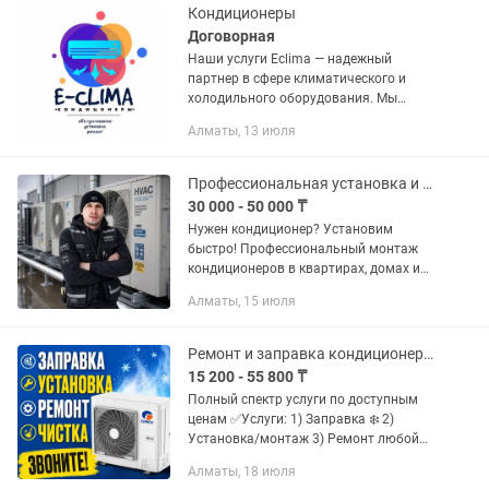
Кондиционеры
Договорная
Наши услуги Eclima — надежный
партнер в сфере климатического и
холодильного оборудования. Мы
предоставляем полный спектр услуг:
Алматы, 13 июля
продажу, профессиональный монтаж,
диагностику, ремонт и техническое...
Профессиональная установка и продажа кондиционеров в Алматы
30 000 - 50 000 ₸
Нужен кондиционер? Установим
быстро! Профессиональный монтаж
кондиционеров в квартирах, домах и
офисах. Установка сплит-систем
Алматы, 15 июля
Демонтаж Чистка Диагностика Ремонт
Выезд по Алматы. Доступные цены.
Ремонт и заправка кондиционеров
15 200 - 55 800 ₸
Полный спектр услуги по доступным
ценам ✅Услуги: 1) Заправка ❄️ 2)
Установка/монтаж 3) Ремонт любой
сложности 🛠️ 4) Комплексная чистка 5)
Алматы, 18 июля
Диагностика 6) Устранение утечек