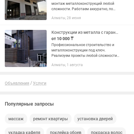
монтаж металлоконструкций любой
сложности. Работаем аккуратно, по
чертежам и с учетом всех требований
Алматы, 28 июня
заказчика. Выполняем работы: •
Склады, ангары, павильоны •...
Конструкции из металла с гарантией - Алматы, Алматинская область
от 10 000 ₸
Профессиональное строительство и
металлоконструкции под ключ.
Реализуем проекты любой сложности
для частных лиц и крупного бизнеса.
Алматы, 1 августа
Мы предлагаем комплексный подход:
от проектирования и фундамента до...
Объявления
Услуги
Популярные запросы
массаж
ремонт квартиры
установка дверей
укладка кафеля
поклейка обоев
покраска волос