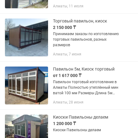
конфигурации. Сдача в аренду
Алматы, 11 июля
Торговый павильон, киоск
2 150 000 ₸
Принимаем заказы по изготовлению
торговых павильонов, разных
размеров
Алматы, 7 июня
Павильон 5м, Киоск торговый
от 1 617 000 ₸
Павильон торговый изготовление в
Алматы Полностью утеплённый мин
ватой 100 мм Размеры Длина 5м
Ширина 2,4м Высота 2,6м Окна
Алматы, 28 июня
ветражные Имеется розетки,
светильники. Звоните, заказывайте.
Киоски Павильоны делаем
1 200 000 ₸
Киоски Павильоны делаем