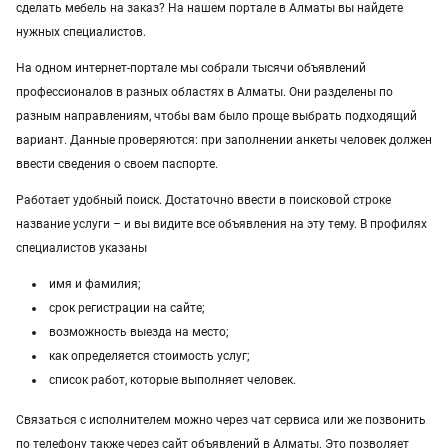
грузоперевозки газель
курсы массажа
сделать мебель на заказ? На нашем портале в Алматы вы найдете
нужных специалистов.
манипулятор
тамада
реставрация мебели
На одном интернет-портале мы собрали тысячи объявлений
профессионалов в разных областях в Алматы. Они разделены по
прихожая
двери
сборка мебели
ремонт
разным направлениям, чтобы вам было проще выбрать подходящий
вариант. Данные проверяются: при заполнении анкеты человек должен
ввести сведения о своем паспорте.
Работает удобный поиск. Достаточно ввести в поисковой строке
название услуги – и вы видите все объявления на эту тему. В профилях
специалистов указаны
имя и фамилия;
срок регистрации на сайте;
возможность выезда на место;
как определяется стоимость услуг;
список работ, которые выполняет человек.
Связаться с исполнителем можно через чат сервиса или же позвонить
по телефону также через сайт объявлений в Алматы. Это позволяет