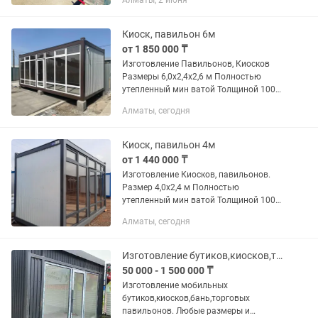
Алматы, 2 июня
Точную стоимость считаем по вашему
ТЗ в чате или по...
Киоск, павильон 6м
от 1 850 000 ₸
Изготовление Павильонов, Киосков
Размеры 6,0х2,4х2,6 м Полностью
утепленный мин ватой Толщиной 100
мм Отделан - ЛДСП Витражные окна -
Алматы, сегодня
Белого цвета Имеется розетки,
светильники, щиток. Отопление...
Киоск, павильон 4м
от 1 440 000 ₸
Изготовление Киосков, павильонов.
Размер 4,0х2,4 м Полностью
утепленный мин ватой Толщиной 100
мм Отделан - ЛДСП Ветражные окна -
Алматы, сегодня
Белого цвета Имеется розетки,
светильники, щиток. Отопление от...
Изготовление бутиков,киосков,торговых павильонов,мобильных бань.
50 000 - 1 500 000 ₸
Изготовление мобильных
бутиков,киосков,бань,торговых
павильонов. Любые размеры и