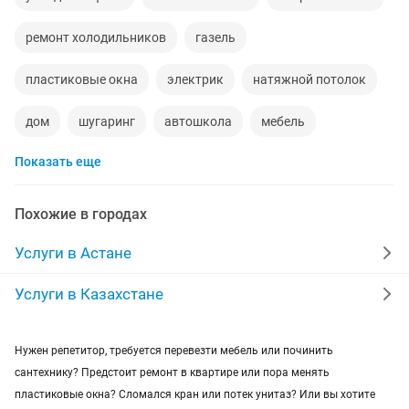
ремонт холодильников
газель
пластиковые окна
электрик
натяжной потолок
дом
шугаринг
автошкола
мебель
Показать еще
ремонт телевизоров
сантехник
сиделки
ремонт мебели
квартиры в рассрочку
Похожие в городах
мебель на заказ
установка кондиционеров
Услуги в Астане
уколы на дому
вывоз мусора
кредиты
Услуги в Казахстане
москитные сетки
ремонт окон
ворота
Нужен репетитор, требуется перевезти мебель или починить
сантехнику? Предстоит ремонт в квартире или пора менять
ремонт стиральных машин
диван
пластиковые окна? Сломался кран или потек унитаз? Или вы хотите