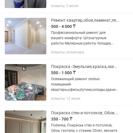
профессионально чисто аккуратно.
Алматы, 3 июля
Стаж большой. Звоните любой время
Ремонт квартир,обои,ламинат,левкас,покраска,откос,галтели,все виды отделок
500 - 4 000 ₸
Профессиональный ремонт для
вашего комфорта: Штукатурные
работы Малярные работы Укладка
плит Отделка стен(обои,левкас,гибкий
Алматы, позавчера
мрамор,бамбуковые
панели,луверы,молдинг,побелка)и т.д
Монтаж...
Покраска -Эмульсия,краска,закатка,обои,галтели, линолеум плинтуса
500 - 1 000 ₸
Освежающий ремонт любых
помещений-
квартиры,офисы,бутики,склады,здания,
подъезды,дома,коттеджи покраска
Алматы, 12 июня
,побелка,наклейка
обоев,галтелелей,замена
розеток,смесителей,люстра, гардина,
Покраска стен и потолков, Обои, галтели
линолеум...
350 - 700 ₸
Побелка, Покраска стен и потолков,
Обои, гантели, с стажем 20лет, звоните