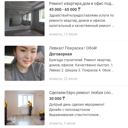
Ремонт квартира,дом и офис под ключ.
45 000 - 65 000 ₸
Здравствуйте,предоставляем услуги по
ремонту квартир, домов и офисов.
капитальный и качественный ремонт а
также косметический. Под любой
Алматы, 13 июля
дизайном и вместе дизайнером. Любой
сложности, под ключ,...
Левкас! Покраска ! Обой!
Договорная
Бригада строителей. Ремонт квартир,
домов, офисов. Качественно быстро. 1.
Левкас 2. Шкурка 3. Покраска 4. Обои 5.
Мокрый шелк 6. Леонардо 7. Галтель
Алматы, 22 июля
плинтус линолеум 8. Наливной пол 9.
Демонтаж,...
Сделаем Евро ремонт любая сложность
30 000 ₸
Добрый день сделаю евроремонт
Дизайн с гипсокартоном
Выравнивания стен/потолков
Установка галтель и Молдинги
Алматы, 5 июня
Выровнять пол Постелить ламинат и