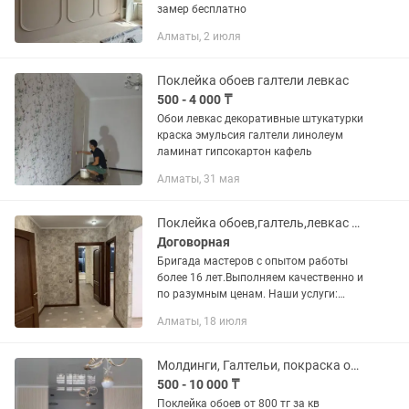
замер бесплатно
Алматы, 2 июля
Поклейка обоев галтели левкас
500 - 4 000 ₸
Обои левкас декоративные штукатурки
краска эмульсия галтели линолеум
ламинат гипсокартон кафель
Алматы, 31 мая
Поклейка обоев,галтель,левкас итп ремонты квартир
Договорная
Бригада мастеров с опытом работы
более 16 лет.Выполняем качественно и
по разумным ценам. Наши услуги:
1)Штукатурка 2)Снятие,поклейка обоев
Алматы, 18 июля
3)поклейка галтелев 4)Демонтаж
5)покраска...
Молдинги, Галтельи, покраска обои в любое время
500 - 10 000 ₸
Поклейка обоев от 800 тг за кв