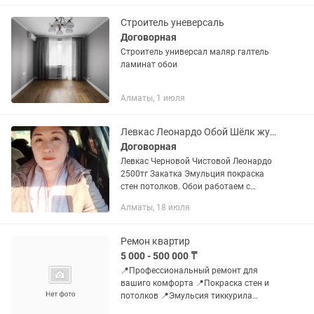
плинтус Клейт Обои Декоративные
отделочные...
Строитель уневерсаль
Договорная
Строитель универсал маляр галтель
ламинат обои
Алматы, 1 июля
Левкас Леонардо Обой Шёлк жумыстарын жасаймын
Договорная
Левкас Черновой Чистовой Леонардо
2500тг Закатка Эмульция покраска
стен потолков. Обои работаем с
флизелиновыми,виниловыми,текстилн
Алматы, 18 июля
ыми и другими. 1300-2000тг Мокрый
шелк 3000тг кв м Мюнхен...
Ремон квартир
5 000 - 500 000 ₸
📍Профессиональный ремонт для
вашиго комфорта 📍Покраска стен и
потолков 📍Эмульсия тиккурила
краска 📍Галтель, молдинг, рейка