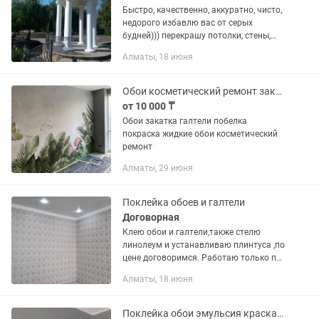
Быстро, качественно, аккуратно, чисто,
недорого избавлю вас от серых
будней))) перекрашу потолки, стены,
фасад, забор в ваш любимый цвет)
Алматы, 18 июня
постелю ламинат, линолеум,
подготовлю под закатку, под обои...
Обои косметический ремонт закатка галтели побелка покраска жидкие обои
от 10 000 ₸
Обои закатка галтели побелка
покраска жидкие обои косметический
ремонт
Алматы, 29 июня
Поклейка обоев и галтели
Договорная
Клею обои и галтели,также стелю
линолеум и устанавливаю плинтуса ,по
цене договоримся. Работаю только по
выходным дням субб и воск.Если
Алматы, 18 июня
небольшой объем работы , то можно и
вечером после работы ….
Поклейка обои эмульсия краска галтели Левкас