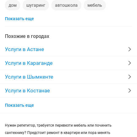
дом
шугаринг
автошкола
мебель
Показать еще
ремонт телевизоров
сантехник
сиделки
ремонт мебели
квартиры в рассрочку
Похожие в городах
мебель на заказ
установка кондиционеров
Услуги в Астане
уколы на дому
вывоз мусора
кредиты
Услуги в Караганде
москитные сетки
ремонт окон
ворота
Услуги в Шымкенте
ремонт стиральных машин
диван
Услуги в Костанае
Услуги в Таразе
грузоперевозки газель
курсы массажа
Показать еще
Услуги в Павлодаре
манипулятор
тамада
реставрация мебели
Нужен репетитор, требуется перевезти мебель или починить
Услуги в Семее
прихожая
двери
сборка мебели
ремонт
сантехнику? Предстоит ремонт в квартире или пора менять