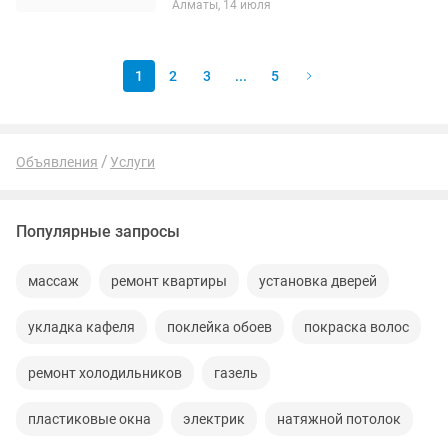
Алматы, 14 июля
панель 📍 Лузеры, гибкий мрамор,
бамбуковые панели, ламинат 📍Левкас
под...
1
2
3
...
5
Объявления
Услуги
Популярные запросы
массаж
ремонт квартиры
установка дверей
укладка кафеля
поклейка обоев
покраска волос
ремонт холодильников
газель
пластиковые окна
электрик
натяжной потолок