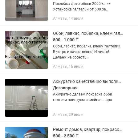
Поклейка фото обоев 2000 за кв
Установка галтельи от 500 за
погонный метр Установка моддинга,
Алматы, 14 июля
рейка панель, уголки для обоев
Покраска стен эмульсией, краска...
Обои, левкас, побелка, клеем галтели
800 - 1 000 ₸
Обои, левкас, побелка, клеем галтели!!
Быстро и качественно! И чисто!
Делаем на совесть!
Алматы, 16 июля
Аккуратно качественно выполняем покраска галтели клеем обои плинтусы
Договорная
Аккуратно делаем покраска обои
галтели плинтусы семейная пара
Алматы, 29 июля
Ремонт домов, квартир, покраска, закатка, обои,галтели, плинтуса!
500 - 2 500 ₸