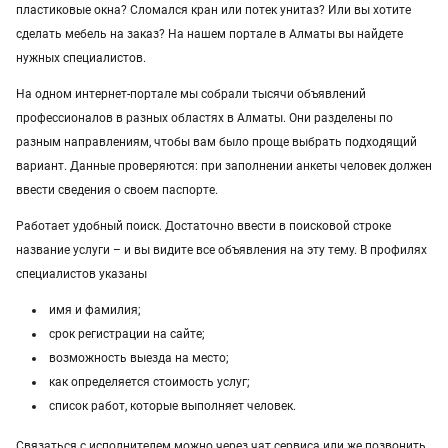
пластиковые окна? Сломался кран или потек унитаз? Или вы хотите
Услуги в Уральске
сделать мебель на заказ? На нашем портале в Алматы вы найдете
нужных специалистов.
Услуги в Талдыкоргане
На одном интернет-портале мы собрали тысячи объявлений
Услуги в Казахстане
профессионалов в разных областях в Алматы. Они разделены по
разным направлениям, чтобы вам было проще выбрать подходящий
вариант. Данные проверяются: при заполнении анкеты человек должен
ввести сведения о своем паспорте.
Работает удобный поиск. Достаточно ввести в поисковой строке
название услуги – и вы видите все объявления на эту тему. В профилях
специалистов указаны
имя и фамилия;
срок регистрации на сайте;
возможность выезда на место;
как определяется стоимость услуг;
список работ, которые выполняет человек.
Связаться с исполнителем можно через чат сервиса или же позвонить