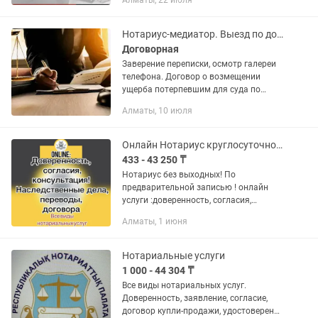
Алматы, 22 июля
Регистрация ТОО для нерезидентов!
OPENING A COMPANY IN KAZAKHSTAN!
РВП...
Нотариус-медиатор. Выезд по договоренности.
Договорная
Заверение переписки, осмотр галереи
телефона. Договор о возмещении
ущерба потерпевшим для суда по
уголовному или административному
Алматы, 10 июля
делу. Соглашения о возмещении
ущерба по приговору суда, возможно...
Онлайн Нотариус круглосуточно, с выездом
433 - 43 250 ₸
Нотариус без выходных! По
предварительной записью ! онлайн
услуги :доверенность, согласия,
заявление о брачных отношениях,
Алматы, 1 июня
консультация только через
приложение eGov mobile!
Исполнительная надпись,...
Нотариальные услуги
1 000 - 44 304 ₸
Все виды нотариальных услуг.
Доверенность, заявление, согласие,
договор купли-продажи, удостоверение