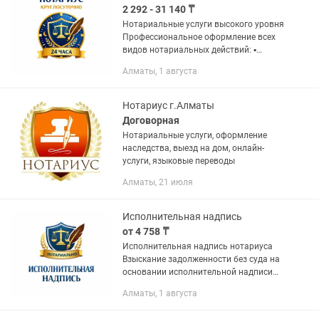
2 292 - 31 140 ₸
Нотариальные услуги высокого уровня
Профессиональное оформление всех
видов нотариальных действий: ▪
наследственные дела ▪
Алматы, 1 августа
исполнительные надписи ▪
доверенности любой сложности ▪
договоры...
Нотариус г.Алматы
Договорная
Нотариальные услуги, оформление
наследства, выезд на дом, онлайн-
услуги, языковые переводы
Алматы, 21 июля
Исполнительная надпись
от 4 758 ₸
Исполнительная надпись нотариуса
Взыскание задолженности без суда на
основании исполнительной надписи
нотариуса. ✔ быстрое оформление ✔
Алматы, 1 августа
законное взыскание долга ✔ экономия
времени и средств 📍...