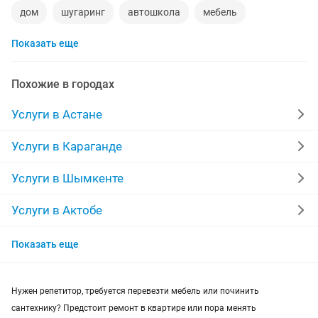
дом
шугаринг
автошкола
мебель
Показать еще
ремонт телевизоров
сантехник
сиделки
ремонт мебели
квартиры в рассрочку
Похожие в городах
мебель на заказ
установка кондиционеров
Услуги в Астане
уколы на дому
вывоз мусора
кредиты
Услуги в Караганде
москитные сетки
ремонт окон
ворота
Услуги в Шымкенте
ремонт стиральных машин
диван
Услуги в Актобе
Услуги в Костанае
грузоперевозки газель
курсы массажа
Показать еще
Услуги в Таразе
манипулятор
тамада
реставрация мебели
Нужен репетитор, требуется перевезти мебель или починить
Услуги в Павлодаре
прихожая
двери
сборка мебели
ремонт
сантехнику? Предстоит ремонт в квартире или пора менять