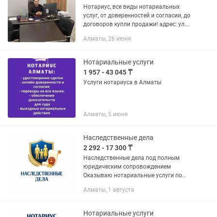
Нотариус, все виды нотариальных
услуг, от доверенностей и согласии, до
договоров купли продажи! адрес: ул.
Сулейменова, д.25, офис 5 (вход с
Алматы, 26 июня
улицы Сулейменова), Время работы с
9.00 до 19.00 час....
Нотариальные услуги
1 957 - 43 045 ₸
Услуги нотариуса в Алматы
Алматы, 5 июня
Наследственные дела
2 292 - 17 300 ₸
Наследственные дела под полным
юридическим сопровождением
Оказываю нотариальные услуги по
оформлению наследства: • открытие
Алматы, 1 августа
наследственного дела • консультации
наследникам • оформление заявлений
о...
Нотариальные услуги