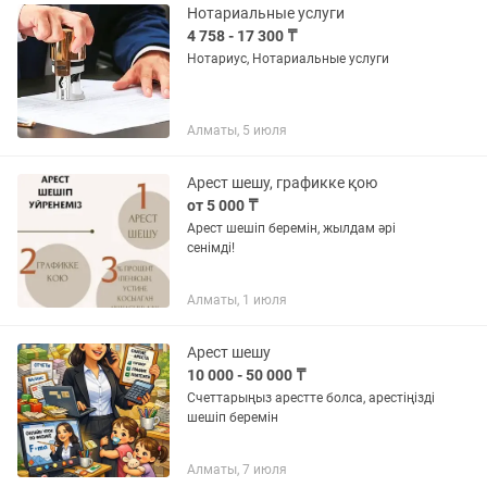
Нотариальные услуги
4 758 - 17 300 ₸
Нотариус, Нотариальные услуги
Алматы, 5 июля
Арест шешу, графикке қою
от 5 000 ₸
Арест шешіп беремін, жылдам әрі
сенімді!
Алматы, 1 июля
Арест шешу
10 000 - 50 000 ₸
Счеттарыңыз арестте болса, арестіңізді
шешіп беремін
Алматы, 7 июля