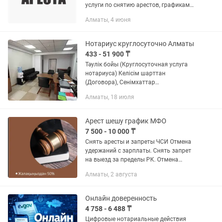
услуги по снятию арестов, графикам
банков, мфо проконсультирую
Алматы, 4 июня
бесплатно, сниму арест за 1500 тг,
сделаю график за 5000 тг ❤️
Нотариус круглосуточно Алматы
433 - 51 900 ₸
Тәулік бойы (Круглосуточная услуга
нотариуса) Келісім шарттан
(Договора), Сенімхаттар
(доверенности), согласия, заявления.
Алматы, 18 июля
Переводы текстов любой сложности
Арест шешу график МФО
7 500 - 10 000 ₸
Снять аресты и запреты ЧСИ Отмена
удержаний с зарплаты. Снять запрет
на выезд за пределы РК. Отмена
исполнительных надписей нотариусов
Алматы, 2 августа
Напишу возражение нотариусу,
отменю исполнительную надпись и...
Онлайн доверенность
4 758 - 6 488 ₸
Цифровые нотариальные действия