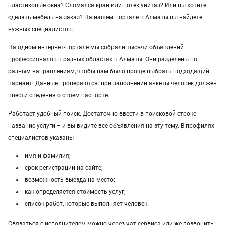
пластиковые окна? Сломался кран или потек унитаз? Или вы хотите
Услуги в Уральске
сделать мебель на заказ? На нашем портале в Алматы вы найдете
нужных специалистов.
Услуги в Атырау
На одном интернет-портале мы собрали тысячи объявлений
Услуги в Казахстане
профессионалов в разных областях в Алматы. Они разделены по
разным направлениям, чтобы вам было проще выбрать подходящий
вариант. Данные проверяются: при заполнении анкеты человек должен
ввести сведения о своем паспорте.
Работает удобный поиск. Достаточно ввести в поисковой строке
название услуги – и вы видите все объявления на эту тему. В профилях
специалистов указаны
имя и фамилия;
срок регистрации на сайте;
возможность выезда на место;
как определяется стоимость услуг;
список работ, которые выполняет человек.
Связаться с исполнителем можно через чат сервиса или же позвонить