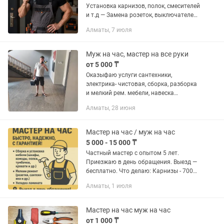
Установка карнизов, полок, смесителей
и т.д — Замена розеток, выключателей
— Навеска телевизоров — Установка
Алматы, 7 июля
замков — Мелкий и средний ремонт —
Демонтаж / монтаж — И...
Муж на час, мастер на все руки
от 5 000 ₸
Оказыфаю услуги сантехники,
электрика- чистовая, сборка, разборка
и мелкий рем. мебели, навеска
различных предметов на стену,
Алматы, 28 июня
потолок и т.д. Мастер на час. Доп.
Услуги.
Мастер на час / муж на час
5 000 - 15 000 ₸
Частный мастер с опытом 5 лет.
Приезжаю в день обращения. Выезд —
бесплатно. Что делаю: Карнизы - 7000
т Люстры - 7000 т Флакон -6000 т
Алматы, 1 июля
Сборка мебели -8000 т Зеркало
повесить - 8000 т Кронштейн-...
Мастер на час муж на час
от 1 000 ₸