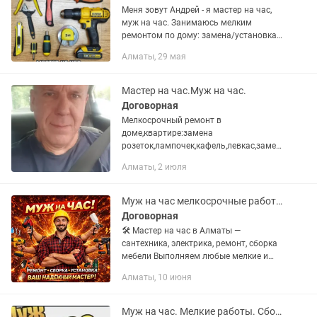
Меня зовут Андрей - я мастер на час,
муж на час. Занимаюсь мелким
ремонтом по дому: замена/установка
сантехники, электрики, ремонт/сборка
Алматы, 29 мая
мебели, установка люстр, ламп, гардин,
полок, кронштейнов...
Мастер на час.Муж на час.
Договорная
Мелкосрочный ремонт в
доме,квартире:замена
розеток,лампочек,кафель,левкас,замен
а смесителя,ремонт смесителей,замена
Алматы, 2 июля
картриджей,фильтров очистки
воды,кранов,печей
отопления,циркуляционных
Муж на час мелкосрочные работы по дому!
насосов.Что...
Договорная
🛠️ Мастер на час в Алматы —
сантехника, электрика, ремонт, сборка
мебели Выполняем любые мелкие и
бытовые работы по дому в Алматы: –
Алматы, 10 июня
Установка/ремонт сантехники
(смесители, трубы, унитазы); –...
Муж на час. Мелкие работы. Сборка мебели.