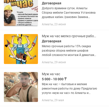
Договорная
Доброго времени суток. Алматы
Сборка мебели Сантехника Установка
душевых кабин /раковин Замена
унитазов Замена смесителей
Алматы, 23 июня
Устранение течи Работа с трубами /
отоплением Замена радиаторов...
Муж на час мелко срочные работы
Договорная
Мелко срочные работы 15% скидка
разборка сборка мебели шкафов
любой сложности монтаж й дематаж
установка оборудования любых вузов
Алматы, 29 июня
подключение стиральных машин
дверей замков навеска ручек кафеля
баны...
Муж на час
5 000 - 10 000 ₸
Муж на час — бытовые и мелкие
ремонтные работы по дому Предлагаю
услуги «муж на час» по Алматы и
области. Быстро, аккуратно и без
Алматы, 29 мая
лишних разговоров помогу решить
бытовые задачи и мелкий