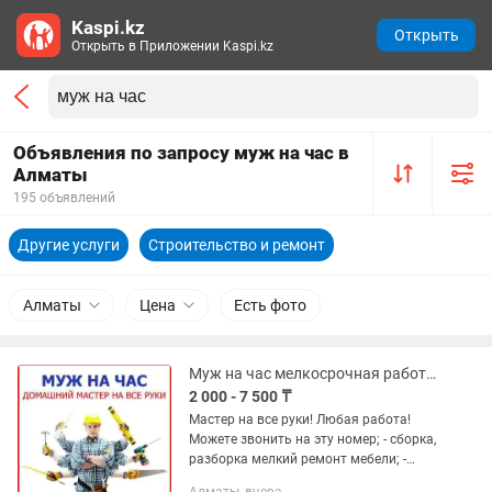
Kaspi.kz
Открыть
Открыть в Приложении Kaspi.kz
Объявления по запросу муж на час в
Алматы
195 объявлений
Другие услуги
Строительство и ремонт
Алматы
Цена
Есть фото
Муж на час мелкосрочная работа плотник электрик сантехник установка!
2 000 - 7 500 ₸
Мастер на все руки! Любая работа!
Можете звонить на эту номер; - сборка,
разборка мелкий ремонт мебели; -
Навеска гардины, зеркала, полки,