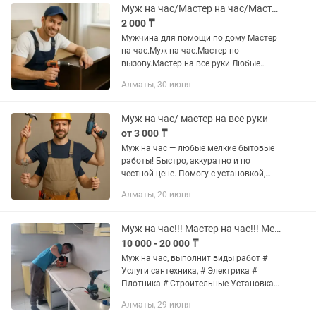
ремонт.мусор...
Муж на час/Мастер на час/Мастер по вызову/Мастер на все руки
2 000 ₸
Мужчина для помощи по дому Мастер
на час.Муж на час.Мастер по
вызову.Мастер на все руки.Любые
работы по дому.Мелко срочный ремонт
Алматы, 30 июня
Звоните Пишите В Любое Время Суток
Мастер Рамиль вам поможет... Выезд...
Муж на час/ мастер на все руки
от 3 000 ₸
Муж на час — любые мелкие бытовые
работы! Быстро, аккуратно и по
честной цене. Помогу с установкой,
мелким ремонтом, сборкой и решением
Алматы, 20 июня
домашних задач. Выезд в удобное
время. Звоните — сделаю так,...
Муж на час!!! Мастер на час!!! Мелкосрочные работы! По Алматы и пригороде,
10 000 - 20 000 ₸
Муж на час, выполнит виды работ #
Услуги сантехника, # Электрика #
Плотника # Строительные Установка
гардин, люстр, тв кронштейнов ,
Алматы, 29 июня
смесителей, замков и р замена