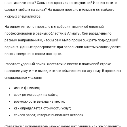
пластиковые окна? Сломался кран или потек унитаз? Или вы хотите
Услуги в Уральске
сделать мебель на заказ? На нашем портале в Алматы вы найдете
нужных специалистов.
Услуги в Атырау
На одном интернет-портале мы собрали тысячи объявлений
Услуги в Казахстане
профессионалов в разных областях в Алматы. Они разделены по
разным направлениям, чтобы вам было проще выбрать подходящий
вариант. Данные проверяются: при заполнении анкеты человек должен
ввести сведения о своем паспорте.
Работает удобный поиск. Достаточно ввести в поисковой строке
название услуги – и вы видите все объявления на эту тему. В профилях
специалистов указаны
имя и фамилия;
срок регистрации на сайте;
возможность выезда на место;
как определяется стоимость услуг;
список работ, которые выполняет человек.
Связаться с исполнителем можно через чат сервиса или же позвонить