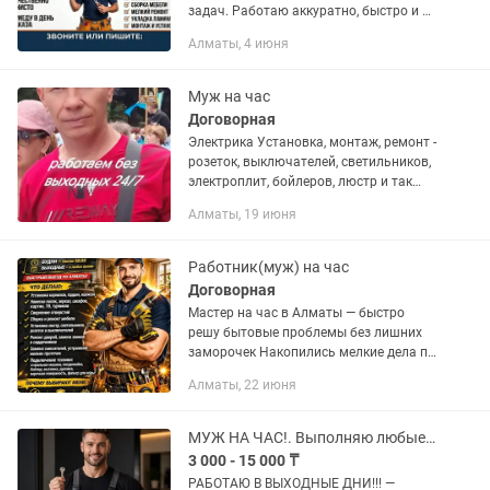
задач. Работаю аккуратно, быстро и на
совесть! Мои услуги: Сантехника:
Алматы, 4 июня
Установка и ремонт смесителей,
замена сифонов, устранение течей,...
Муж на час
Договорная
Электрика Установка, монтаж, ремонт -
розеток, выключателей, светильников,
электроплит, бойлеров, люстр и так
далее. Навеска - гардин, телевизоров,
Алматы, 19 июня
картин, зеркал, и так далее. Имеется
тепловизор....
Работник(муж) на час
Договорная
Мастер на час в Алматы — быстро
решу бытовые проблемы без лишних
заморочек Накопились мелкие дела по
дому? Скрипит дверь, болтается полка,
Алматы, 22 июня
нужно повесить телевизор или собрать
мебель? Сделаю всё за...
МУЖ НА ЧАС!. Выполняю любые бытовые и ремонтные работы быстро, аккуратно.
3 000 - 15 000 ₸
РАБОТАЮ В ВЫХОДНЫЕ ДНИ!!! —