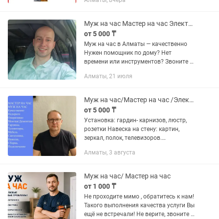
Алматы, вчера
шкафы, картины, телевизоры, турники -
замена выключателей,...
Муж на час Мастер на час Электрик Сборка мебели Сантехник
от 5 000 ₸
Муж на час в Алматы — качественно
Нужен помощник по дому? Нет
времени или инструментов? Звоните —
помогу с любыми мелкими и не только
Алматы, 21 июля
бытовыми задачами! Выполняю:
Сборка и разборка мебели (шкафы,...
Муж на час/Мастер на час /Электрик / Сантехник / Сборка мебели
от 5 000 ₸
Установка: гардин- карнизов, люстр,
розетки Навеска на стену: картин,
зеркал, полок, телевизоров.
Подключение стиральных и
Алматы, 3 августа
посудомоечных машин, если
подведены коммуникации к ним.
Сборка/разборка и...
Муж на час/ Мастер на час
от 1 000 ₸
Не проходите мимо , обратитесь к нам!
Такого выполнения качества услуги Вы
ещё не встречали! Не верите, звоните и