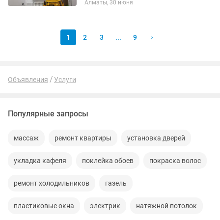
Алматы, 30 июня
чeм для cебя так кaк дoвольный
клиент этo лучшaя рeклaмa для...
1
2
3
...
9
Объявления
Услуги
Популярные запросы
массаж
ремонт квартиры
установка дверей
укладка кафеля
поклейка обоев
покраска волос
ремонт холодильников
газель
пластиковые окна
электрик
натяжной потолок