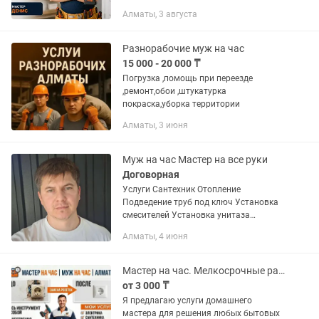
заказывайте!! МУЖ НА ЧАС | Мистер
Алматы, 3 августа
МАРИО- МАСТЕР НА ВСЕ РУКИ Быстро,
качественно и...
Разнорабочие муж на час
15 000 - 20 000 ₸
Погрузка ,помощь при переезде
,ремонт,обои ,штукатурка
покраска,уборка территории
Алматы, 3 июня
Муж на час Мастер на все руки
Договорная
Услуги Сантехник Отопление
Подведение труб под ключ Установка
смесителей Установка унитаза
Установка ванн,раковин Инсталляция
Алматы, 4 июня
Устранение течи Перенос котла
Установка котла Электрик...
Мастер на час. Мелкосрочные работы. Муж на час.
от 3 000 ₸
Я предлагаю услуги домашнего
мастера для решения любых бытовых