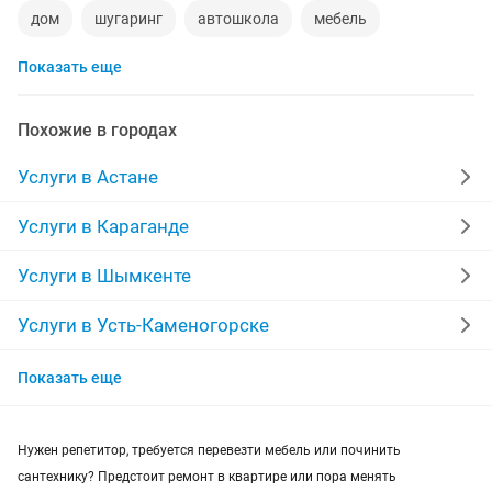
дом
шугаринг
автошкола
мебель
Показать еще
ремонт телевизоров
сантехник
сиделки
ремонт мебели
квартиры в рассрочку
Похожие в городах
мебель на заказ
установка кондиционеров
Услуги в Астане
уколы на дому
вывоз мусора
кредиты
Услуги в Караганде
москитные сетки
ремонт окон
ворота
Услуги в Шымкенте
ремонт стиральных машин
диван
Услуги в Усть-Каменогорске
Услуги в Актобе
грузоперевозки газель
курсы массажа
Показать еще
Услуги в Актау
манипулятор
тамада
реставрация мебели
Нужен репетитор, требуется перевезти мебель или починить
Услуги в Костанае
прихожая
двери
сборка мебели
ремонт
сантехнику? Предстоит ремонт в квартире или пора менять