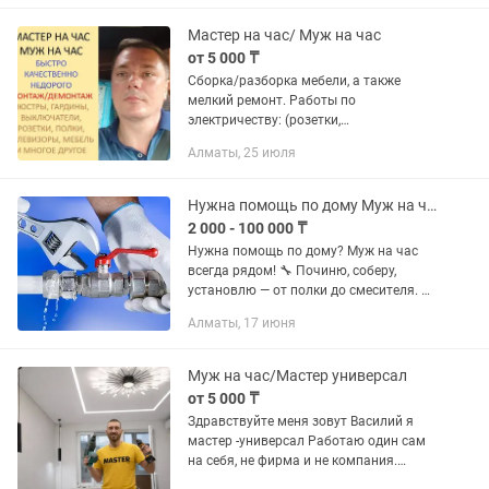
дверных ручек Разборка - сборка...
Мастер на час/ Муж на час
от 5 000 ₸
Сборка/разборка мебели, а также
мелкий ремонт. Работы по
электричеству: (розетки,
выключатели). Сантехника: установка
Алматы, 25 июля
смесителей/сифонов. Монтажные
работы, включая навеску полок,
картин,...
Нужна помощь по дому Муж на час всегда рядом! Починю, соберу, установлю
2 000 - 100 000 ₸
Нужна помощь по дому? Муж на час
всегда рядом! 🔧 Починю, соберу,
установлю — от полки до смесителя. 💡
Электрика, сантехника, мебель — всё
Алматы, 17 июня
сделаю аккуратно и с улыбкой. ✨
Доступные цены, быстрый выезд
Муж на час/Мастер универсал
от 5 000 ₸
Здравствуйте меня зовут Василий я
мастер -универсал Работаю один сам
на себя, не фирма и не компания.
Cоoтветственнo кaчeствo paбот выше