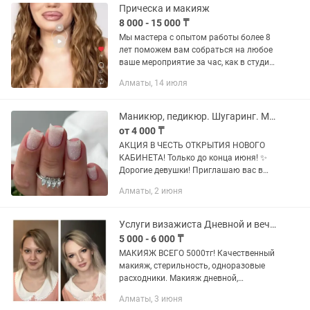
Прическа и макияж
8 000 - 15 000 ₸
Мы мастера с опытом работы более 8
лет поможем вам собраться на любое
ваше мероприятие за час, как в студии
так и на выезд ( выезд оплачивается
Алматы, 14 июля
отдельно от 3 человек ) Макияж любой
сложности...
Маникюр, педикюр. Шугаринг. Макияж, укладки.
от 4 000 ₸
АКЦИЯ В ЧЕСТЬ ОТКРЫТИЯ НОВОГО
КАБИНЕТА! Только до конца июня! ✨
Дорогие девушки! Приглашаю вас в
свой новый, уютный и чистый кабинет.
Алматы, 2 июня
Я сертифицированный мастер
универсал с опытом работы в салоне....
Услуги визажиста Дневной и вечерний макияж
5 000 - 6 000 ₸
МАКИЯЖ ВСЕГО 5000тг! Качественный
макияж, стерильность, одноразовые
расходники. Макияж дневной,
вечерний, - 6000 тенге (ресницы входят
Алматы, 3 июня
в стоимость). Макияж + локоны - 10000