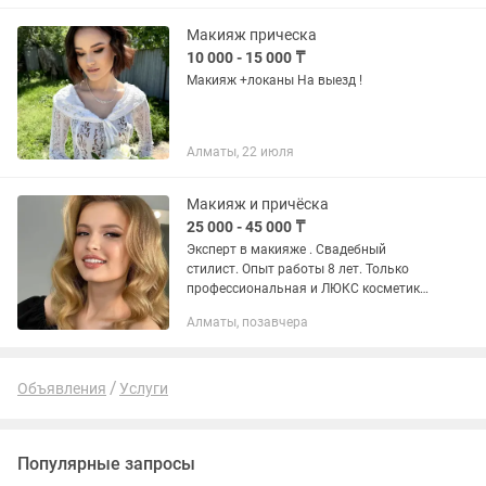
тенге (волосы должны быть...
Макияж прическа
10 000 - 15 000 ₸
Макияж +локаны На выезд !
Алматы, 22 июля
Макияж и причёска
25 000 - 45 000 ₸
Эксперт в макияже . Свадебный
стилист. Опыт работы 8 лет. Только
профессиональная и ЛЮКС косметика.
Собрала 6000 довольных клиентов.
Алматы, позавчера
Строго соблюдается санитария и
гигиена косметики, инструментов и...
Объявления
Услуги
Популярные запросы