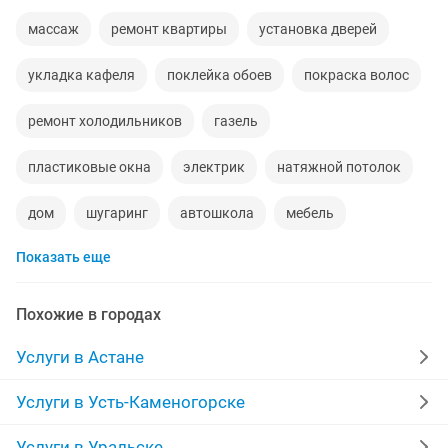
массаж
ремонт квартиры
установка дверей
укладка кафеля
поклейка обоев
покраска волос
ремонт холодильников
газель
пластиковые окна
электрик
натяжной потолок
дом
шугаринг
автошкола
мебель
Показать еще
ремонт телевизоров
сантехник
сиделки
ремонт мебели
квартиры в рассрочку
Похожие в городах
мебель на заказ
установка кондиционеров
Услуги в Астане
уколы на дому
вывоз мусора
кредиты
Услуги в Усть-Каменогорске
москитные сетки
ремонт окон
ворота
Услуги в Уральске