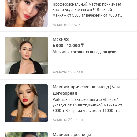
Профессиональный мастер принимает
вас по вкусным ценам !!! Дневной
макияж от 5500 тг Вечерний от 7000 тг
Укладка-4000тг Прическа-от 6000тг
Алматы, 7 июля
Скидка!!!Макияж любой сложности
+укладка в подарок +...
Макияж
6 000 - 12 000 ₸
Макияж и локоны по выгодной цене
Алматы, 22 июля
Макияж-прическа на выезд (Алматы)
Договорная
Работаю на люкскосметике Макияж/
укладка от 15000тг Дневной макияж от
8000тг Вечерний макияж от 15000 тг
Свадебный макияж от 20000тг
Алматы, 20 июня
Свадебный образ от 30000 тг Образ на
узату от 25000 тг Свадебная...
Макияж и ресницы