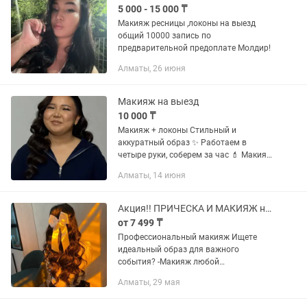
5 000 - 15 000 ₸
Макияж ресницы ,локоны на выезд
общий 10000 запись по
предварительной предоплате Молдир!
Алматы, 26 июня
Макияж на выезд
10 000 ₸
Макияж + локоны Стильный и
аккуратный образ ✨ Работаем в
четыре руки, соберем за час 💄 Макияж
+ локоны — 10 000 тг 📍 Алматы, улица
Алматы, 14 июня
Торайгырова 53/23 📅 Запись только в
будние дни
Акция!! ПРИЧЕСКА И МАКИЯЖ на выезд!
от 7 499 ₸
Профессиональный макияж Ищете
идеальный образ для важного
события? -Макияж любой
сложности(на проф. косметике
Алматы, 29 мая
-Укладки,локоны,вечерние прически
-Выезд на дом