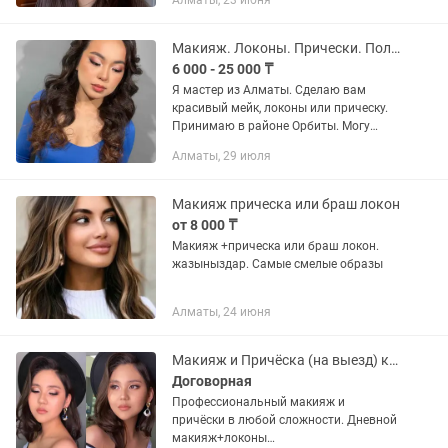
Алматы, 23 июня
Адрес Макатаева 117б Выезд только от
3х человек и...
Макияж. Локоны. Прически. Полный образ. Алматы. Выезд.
6 000 - 25 000 ₸
Я мастер из Алматы. Сделаю вам
красивый мейк, локоны или прическу.
Принимаю в районе Орбиты. Могу
приехать к вам (выезд оплачивается
Алматы, 29 июля
отдельно). Как вам будет удобнее.
Макияж прическа или браш локон
от 8 000 ₸
Макияж +прическа или браш локон.
жазыныздар. Самые смелые образы
Алматы, 24 июня
Макияж и Причёска (на выезд) колористика,прокол ушей
Договорная
Профессиональный макияж и
причёски в любой сложности. Дневной
макияж+локоны