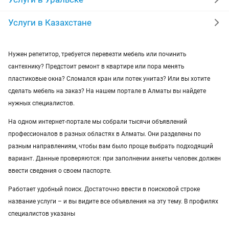
ремонт стиральных машин
диван
Услуги в Казахстане
грузоперевозки газель
курсы массажа
Нужен репетитор, требуется перевезти мебель или починить
сантехнику? Предстоит ремонт в квартире или пора менять
манипулятор
тамада
реставрация мебели
пластиковые окна? Сломался кран или потек унитаз? Или вы хотите
сделать мебель на заказ? На нашем портале в Алматы вы найдете
прихожая
двери
сборка мебели
ремонт
нужных специалистов.
На одном интернет-портале мы собрали тысячи объявлений
профессионалов в разных областях в Алматы. Они разделены по
разным направлениям, чтобы вам было проще выбрать подходящий
вариант. Данные проверяются: при заполнении анкеты человек должен
ввести сведения о своем паспорте.
Работает удобный поиск. Достаточно ввести в поисковой строке
название услуги – и вы видите все объявления на эту тему. В профилях
специалистов указаны