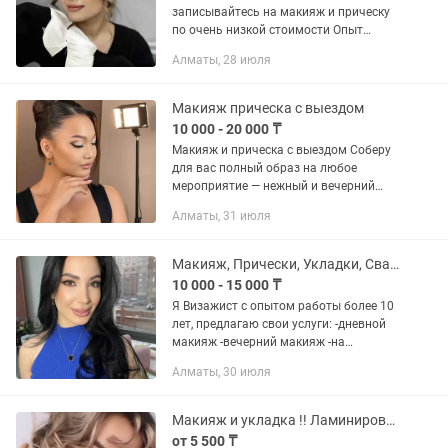
записывайтесь на макияж и прическу
по очень низкой стоимости Опыт
работы 6лет Макияж и укладка а
Алматы, 28 июля
10000тг Макияж и локоны 12.000тг
Макияж прическа 14.000тг Прически...
Макияж прическа с выездом
10 000 - 20 000 ₸
Макияж и прическа с выездом Соберу
для вас полный образ на любое
мероприятие — нежный и вечерний
макияж — локоны, хвосты, пучки и
Алматы, 31 июля
укладки — выезд в удобное для вас
место Красиво, аккуратно и с...
Макияж, Прически, Укладки, Свадебный макияж
10 000 - 15 000 ₸
Я Визажист с опытом работы более 10
лет, предлагаю свои услуги: -дневной
макияж -вечерний макияж -на
фотосессию -свадебный макияж
Алматы, 30 июля
-фантазийный макияж Акция на
полный образ макияж+локоны 20000...
Макияж и укладка !! Ламинирование бровей и ресниц.
от 5 500 ₸