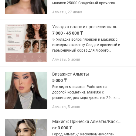
макияж 25000 Свадебный прическа
25000 Укладка, локоны 5000-15000
Алматы, 27 июня
Прическа 7000-16000 Выезд 10000
Макияж прическа на выезд
Укладка волос и профессиональный макияж с выездом к клиенту
7 000 - 45 000 ₸
✨ Укладка волос плойкой и макияж с
выездом к клиенту Создам красивый и
гармоничный образ для любого
события! Профессиональная укладка
Алматы, 6 июля
волос и макияж с выездом на дом —
это удобно, комфортно и без...
Визажист Алматы
5 000 ₸
Все виды макияжа. Работаю на
дорогой косметике. Макияж с
ресницами, ресницы держатся 24ч клей
профессиональный использую. также
Алматы, 5 июля
делаю укладки и локоны от 2000т
Училась у топового визажиста...
Макияж Прическа Алматы/Каскелен/Чемолган
от 3 000 ₸
Город Алматы/ Каскелен/Чемолган