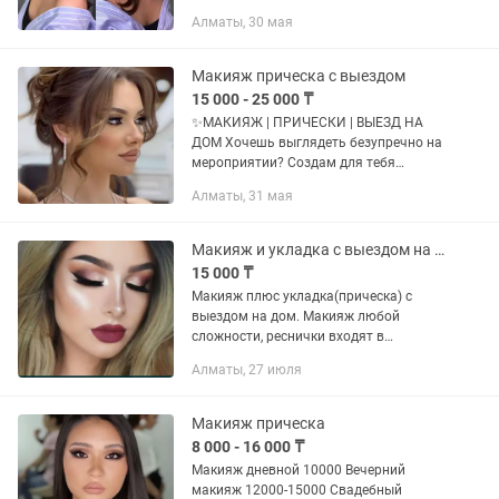
10000,12000,15000,18000,20000
Алматы, 30 мая
Вечерний макияж+причёски
12000,15000,18000,20000,25000
Возрастной макияж+укладка...
Макияж прическа с выездом
15 000 - 25 000 ₸
✨МАКИЯЖ | ПРИЧЕСКИ | ВЫЕЗД НА
ДОМ Хочешь выглядеть безупречно на
мероприятии? Создам для тебя
стильный и стойкий образ Макияж
Алматы, 31 мая
любой сложности Локоны / укладки
Свадебные и вечерние прически
Образы...
Макияж и укладка с выездом на дом
15 000 ₸
Макияж плюс укладка(прическа) с
выездом на дом. Макияж любой
сложности, реснички входят в
стоимость. Причёски, укладки, локоны.
Алматы, 27 июля
Мастер со стажем более 15 лет. Выезд
на дом бесплатно. Запись на
Макияж прическа
8 000 - 16 000 ₸
Макияж дневной 10000 Вечерний
макияж 12000-15000 Свадебный